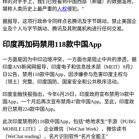
样的对手手上，我们已经看到中国西部（新疆）的数据滥用，
堪称人类历史上最严重的
人权
侵犯。”
据报导，这项行政命令同样点名腾讯及字节跳动，禁止美国企
业及个人与字节跳动、腾讯及其附属机构进行任何交易。
印度再加码禁用118款中国App
一方面是因为中印边境冲突，一方面也是阻止中共的渗透，据
印度ANI新闻网报导，印度电子和信息技术部（MEIT）9月2
日公告，禁用118款中国App，因涉嫌参与危害印度主权与
（领土）完整、印度国防、国家安全和公共秩序活动。
印度金融快报指出，今年6月29日，印度政府宣布禁用59款中
国App，一个月后再次宣布禁用47款中国App。至此，印度政
府已禁用224款中国App。
此次印度禁用的118款中国App，包括“绝地求生”手游（PUBG
MOBILE LITE）、企业微信（WeChat Work）、微信读书
（WeChat reading）、名片识别软件“名片全能王”