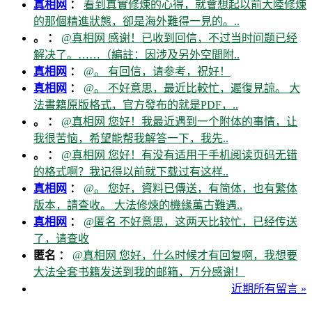
真相网
：
看到真實修煉的心得，就會想起以前大陸修煉
的那個精進狀態，卻是海外難得一見的。..
。 ：
@真相网 感谢！已收到回信，不过当时问题已经
解决了。……（編註：因涉及另外空間附..
真相网
：
@。 有回信，请参考，祝好！
真相网
：
@。 不好意思，最近比較忙，遲復見諒。 大
法書籍原版格式，官方發布的就是PDF，..
。 ：
@真相网 您好！我最近遇到一个附体的事情，让
我很苦恼，希望能帮我解答一下，我先..
。 ：
@真相网 您好！有没有适用于手机阅读页码无错
的格式啊？我记得以前就下载过有这样..
真相网
：
@。 您好，資料已傳送，有简体，也有繁体
版本，請查收。 大法修煉的機緣萬古難遇..
真相网
：
@匿名 不好意思，这两天比较忙，已经传送
了，请查收
匿名 ：
@真相网 您好，什么时候才有回复啊，我想要
大法全套书籍发送到我的邮箱，万分感谢！
近期所有留言 »