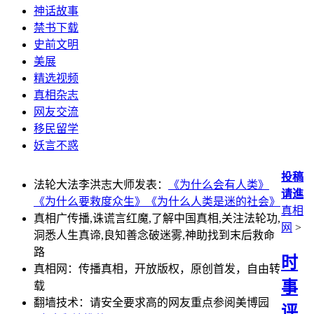
神话故事
禁书下载
史前文明
美展
精选视频
真相杂志
网友交流
移民留学
妖言不惑
投稿
法轮大法李洪志大师发表：
《为什么会有人类》
请進
《为什么要救度众生》
《为什么人类是迷的社会》
真相
真相广传播,诛谎言红魔,了解中国真相,关注法轮功,
网
>
洞悉人生真谛,良知善念破迷雾,神助找到末后救命
路
时
真相网：传播真相，开放版权，原创首发，自由转
事
载
翻墙技术：请安全要求高的网友重点参阅美博园
评