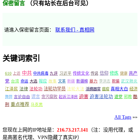
（只有站长在后台可见）
保密留言
请進入保密留言页面：
联系我们 - 真相网
关键词索引
中共
信仰
修炼
610
传统文化
共产
上访
中共病毒
九评
习近平
传说
健康
党
报应
台湾
命运
大选
故事
文革
新疆
新疆棉
暴力
李洪志
欺骗
武汉肺炎
法轮功学员
江泽民
法律
法轮功
法轮大法
真相大白
经济
活摘器官
瘟疫
谎言
迫害
迫害法轮功
言论自由
贪污腐败
退党
邪教
酷
舞弊
起诉江泽民
重点推荐
刑
马克思
All Tags
»»
您现在上网的IP地址是：
216.73.217.141
（注：没用代理，或
是高匿名代理、VPN隐藏了真实IP）