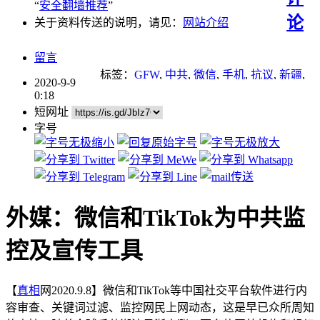
“
安全翻墙推荐
”
论
关于资料传送的说明，请见：
网站介绍
留言
标签：
GFW
,
中共
,
微信
,
手机
,
抗议
,
新疆
,
2020-9-9
新疆棉
,
淘宝
,
留学
,
重点推荐
0:18
短网址
字号
外媒：微信和TikTok为中共监
控及宣传工具
【
真相
网2020.9.8】微信和TikTok等中国社交平台软件进行内
容审查、关键词过滤、监控网民上网动态，这是早已众所周知