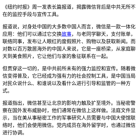
《纽约时报》周一发表长篇报道，揭露微信背后是中共无所不
在的监控手段与宣传工具。
报道说，对身处中国的大多数中国人而言，微信是一款一体化
应用：他们可以通过它交换
故事
，与老同学聊天，支付账单，
联络同事，发布让人眼红的度假照片、购物以及获取新闻。而
对数以百万散居海外的中国人来说，它是一座桥梁，从家庭聊
天到美食照片，它让他们与家的象征联系在一起。
但贯穿这一切的，是中共前所未有的强力监控和宣传。随着微
信变得普及，它已经成为强有力的社会控制工具，是中国当局
对民众说什么、和谁说以及看什么进行引导和监管的一种方
式。
报道指出，微信甚至让北京的影响力触及扩至境外。当秘密警
察在国外发布威胁时，他们通常在微信上这样做。法庭文件显
示，当在美从事秘密工作的军事研究人员需要与中国大使馆联
络时，他们会使用微信。党内成员在海外留学时，也通过微信
进行协调。