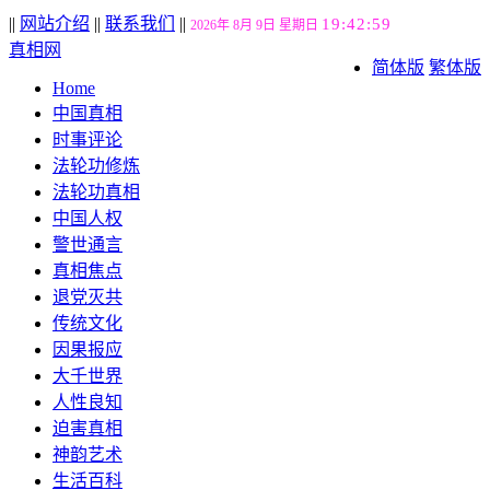
||
网站介绍
||
联系我们
||
19:42:59
2026年 8月 9日 星期日
真相网
简体版
繁体版
Home
中国真相
时事评论
法轮功修炼
法轮功真相
中国人权
警世通言
真相焦点
退党灭共
传统文化
因果报应
大千世界
人性良知
迫害真相
神韵艺术
生活百科