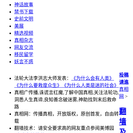
神话故事
禁书下载
史前文明
美展
精选视频
真相杂志
网友交流
移民留学
妖言不惑
投稿
法轮大法李洪志大师发表：
《为什么会有人类》
请進
《为什么要救度众生》
《为什么人类是迷的社会》
真相
真相广传播,诛谎言红魔,了解中国真相,关注法轮功,
网
>
洞悉人生真谛,良知善念破迷雾,神助找到末后救命
路
翻
真相网：传播真相，开放版权，原创首发，自由转
墙
载
翻墙技术：请安全要求高的网友重点参阅美博园
及