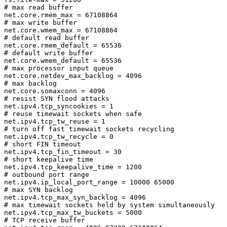
# max read buffer

net.core.rmem_max = 67108864

# max write buffer

net.core.wmem_max = 67108864

# default read buffer

net.core.rmem_default = 65536

# default write buffer

net.core.wmem_default = 65536

# max processor input queue

net.core.netdev_max_backlog = 4096

# max backlog

net.core.somaxconn = 4096

# resist SYN flood attacks

net.ipv4.tcp_syncookies = 1

# reuse timewait sockets when safe

net.ipv4.tcp_tw_reuse = 1

# turn off fast timewait sockets recycling

net.ipv4.tcp_tw_recycle = 0

# short FIN timeout

net.ipv4.tcp_fin_timeout = 30

# short keepalive time

net.ipv4.tcp_keepalive_time = 1200

# outbound port range

net.ipv4.ip_local_port_range = 10000 65000

# max SYN backlog

net.ipv4.tcp_max_syn_backlog = 4096

# max timewait sockets held by system simultaneously

net.ipv4.tcp_max_tw_buckets = 5000

# TCP receive buffer
