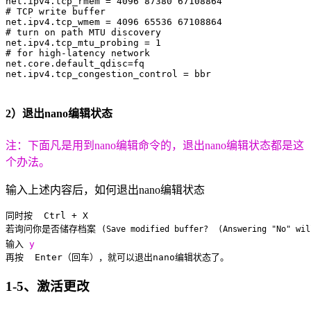
net.ipv4.tcp_rmem = 4096 87380 67108864

# TCP write buffer

net.ipv4.tcp_wmem = 4096 65536 67108864

# turn on path MTU discovery

net.ipv4.tcp_mtu_probing = 1

# for high-latency network

net.core.default_qdisc=fq

net.ipv4.tcp_congestion_control = bbr

2）退出nano编辑状态
注：下面凡是用到nano编辑命令的，退出nano编辑状态都是这
个办法。
输入上述内容后，如何退出nano编辑状态
同时按  Ctrl + X

若询问你是否储存档案 
(Save modified buffer?  (Answering "No" wil
输入 
y
再按  Enter（回车），就可以退出nano编辑状态了。
1-5、激活更改