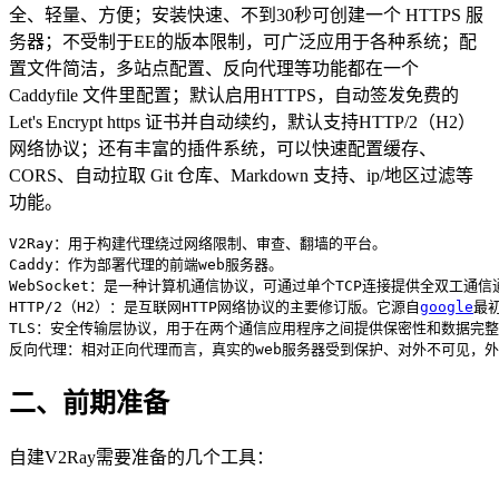
全、轻量、方便；安装快速、不到30秒可创建一个 HTTPS 服
务器；不受制于EE的版本限制，可广泛应用于各种系统；配
置文件简洁，多站点配置、反向代理等功能都在一个
Caddyfile 文件里配置；默认启用HTTPS，自动签发免费的
Let's Encrypt https 证书并自动续约，默认支持HTTP/2（H2）
网络协议；还有丰富的插件系统，可以快速配置缓存、
CORS、自动拉取 Git 仓库、Markdown 支持、ip/地区过滤等
功能。
V2Ray：用于构建代理绕过网络限制、审查、翻墙的平台。

Caddy：作为部署代理的前端web服务器。

WebSocket：是一种计算机通信协议，可通过单个TCP连接提供全双工通信通
HTTP/2（H2）：是互联网HTTP网络协议的主要修订版。它源自
google
最初
TLS：安全传输层协议，用于在两个通信应用程序之间提供保密性和数据完整
反向代理：相对正向代理而言，真实的web服务器受到保护、对外不可见，
二、前期准备
自建V2Ray需要准备的几个工具：