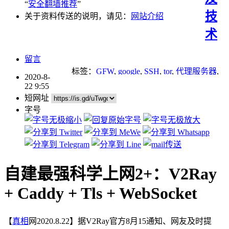
“
安全翻墙推荐
”
技
关于资料传送的说明，请见：
网站介绍
术
留言
标签：
GFW
,
google
,
SSH
,
tor
,
代理服务器
,
2020-8-
手机
,
教程
,
浏览器
,
翻墙软件
22 9:55
短网址
字号
自建最强科学上网2+：V2Ray
+ Caddy + Tls + WebSocket
【
真相
网2020.8.22】据V2Ray官方8月15通知、网友及时提