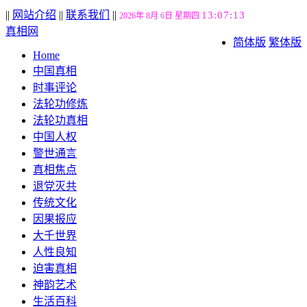
||
网站介绍
||
联系我们
||
13:07:14
2026年 8月 6日 星期四
真相网
简体版
繁体版
Home
中国真相
时事评论
法轮功修炼
法轮功真相
中国人权
警世通言
真相焦点
退党灭共
传统文化
因果报应
大千世界
人性良知
迫害真相
神韵艺术
生活百科