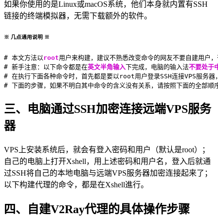
如果你使用的是Linux或macOS系统，他们本身就内置有SSH
链接的终端模拟器，无需下载额外的软件。
※ 几点通用说明 ※
# 本文方法以
root
用户来构建，建议不熟悉改变命令的网友不要自建用户，
# 新手注意：以下命令都是在
英文半角输入
下完成，电脑的输入法
不要处于
# 在执行下面各种命令时，首先都是要以root用户登录SSH连接VPS服务
# 下面的步骤，如果不明白其中命令的含义没有关系，请按照下面的全部顺
三、电脑通过SSH加密连接远端VPS服务
器
VPS上安装系统后，就会有登入密码和用户（默认是root）；
自己的电脑上打开Xshell，用上述密码和用户名，登入后就通
过SSH将自己的本地电脑与远端VPS服务器加密连接起来了；
以下构建代理的命令，都是在Xshell進行。
四、自建V2Ray代理的具体操作步骤