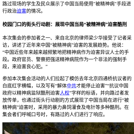
路过现场的学生及民众展示了中国当局使用"被精神病"手段进
行政治
迫害
的情况。
校园门口的街头行动剧：展现中国当局“被精神病”迫害酷刑
本次集会的参加者之一、来自北京的律师梁少华接受了记者采
访，讲述了近年来中国“被精神病”迫害的发展趋势。他说：
“中国近些年来越来越频繁地把精神病作为迫害异议人士的手
段。政府官员、警察把强送精神病院作为一个非法的强制手
段，来迫害良心犯。”
参加本次集会活动的人们拉起了模仿去年北京四通桥抗议者的
白底红字横幅，以及写有“解体
中共
才能停止迫害”“抗议中国
政府以精神病监狱酷刑迫害
人权
”字样的标语，并向路过者发
放传单，也通过街头行动剧的方式展现了中国当局在进行“被
精神病”迫害时，采用的暴力鼻饲灌食及电针等多种酷刑。在
集会者们呼喊口号时，有路过的人们进行了响应。