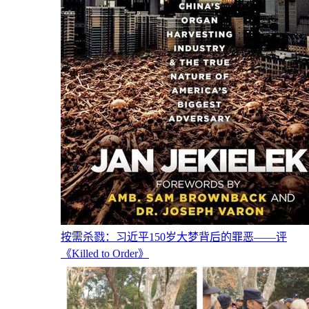
按需杀戮：习近平150岁大梦背后的罪恶——评
《Killed to Order》