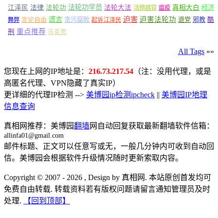
法轮功学员
江泽民
法律
法轮功
法轮大法
真相大白
经济
活摘器官
瘟疫
谎言
迫害
迫害法轮功
言论自由
贪污腐败
退党
邪教
酷
舞弊
起诉江泽民
重点推荐
刑
马克思
All Tags
»»
您现在上网的IP地址是：
216.73.217.54
（注：没用代理，或是
高匿名代理、VPN隐藏了真实IP）
更详细的代理IP检测 -->
美博园ip检测ipcheck
||
美博园IP地理
信息查询
真相网推荐：美博园
翻墙
网自动回复获取最新翻墙软件信箱：
allinfa01@gmail.com
邮件标题、正文可以任意写或无，一般几分钟内可收到自动回
信。美博园会根据软件升级情况随时更新索取内容。
Copyright © 2007 - 2026 , Design by 真相网. 本站原创首发均可
免费自由转载. 转载资料若有版权问题请留言通知管理员及时
处理.
【回到顶部】