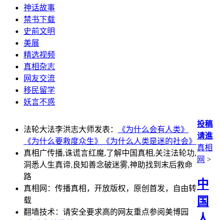
神话故事
禁书下载
史前文明
美展
精选视频
真相杂志
网友交流
移民留学
妖言不惑
投稿
法轮大法李洪志大师发表：
《为什么会有人类》
请進
《为什么要救度众生》
《为什么人类是迷的社会》
真相
真相广传播,诛谎言红魔,了解中国真相,关注法轮功,
网
>
洞悉人生真谛,良知善念破迷雾,神助找到末后救命
路
中
真相网：传播真相，开放版权，原创首发，自由转
国
载
翻墙技术：请安全要求高的网友重点参阅美博园
人