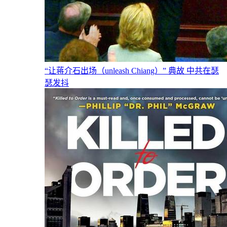
“让蒋介石出场（unleash Chiang）” 典故 中共在瑟
瑟发抖