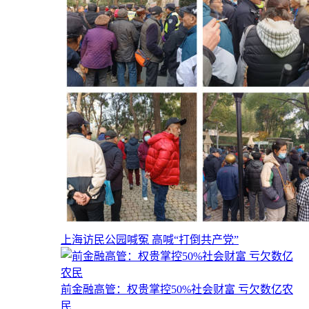
上海访民公园喊冤 高喊“打倒共产党”
前金融高管：权贵掌控50%社会财富 亏欠数亿农
民