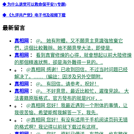
◆ 为什么退党可以救命保平安?(专题)
◆ 《九评共产党》电子书及视频下载
最新留言
真相网
：
@。 她有附體，又不願意主意識強放棄它
們，這個比較難辦。她不願意學大法，即使是..
真相网
：
看到真實修煉的心得，就會想起以前大陸修煉
的那個精進狀態，卻是海外難得一見的。..
。 ：
@真相网 感谢！已收到回信，不过当时问题已经
解决了。……（編註：因涉及另外空間附..
真相网
：
@。 有回信，请参考，祝好！
真相网
：
@。 不好意思，最近比較忙，遲復見諒。 大
法書籍原版格式，官方發布的就是PDF，..
。 ：
@真相网 您好！我最近遇到一个附体的事情，让
我很苦恼，希望能帮我解答一下，我先..
。 ：
@真相网 您好！有没有适用于手机阅读页码无错
的格式啊？我记得以前就下载过有这样..