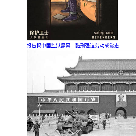
报告揭中国监狱黑幕 酷刑强迫劳动成常态