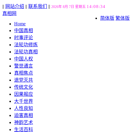
||
网站介绍
||
联系我们
||
14:08:35
2026年 8月 7日 星期五
真相网
简体版
繁体版
Home
中国真相
时事评论
法轮功修炼
法轮功真相
中国人权
警世通言
真相焦点
退党灭共
传统文化
因果报应
大千世界
人性良知
迫害真相
神韵艺术
生活百科