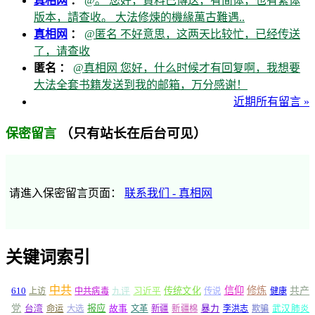
真相网
：
@。 您好，資料已傳送，有简体，也有繁体
版本，請查收。 大法修煉的機緣萬古難遇..
真相网
：
@匿名 不好意思，这两天比较忙，已经传送
了，请查收
匿名 ：
@真相网 您好，什么时候才有回复啊，我想要
大法全套书籍发送到我的邮箱，万分感谢！
近期所有留言 »
（只有站长在后台可见）
保密留言
请進入保密留言页面：
联系我们 - 真相网
关键词索引
中共
信仰
修炼
610
传统文化
共产
上访
中共病毒
九评
习近平
传说
健康
党
报应
台湾
命运
大选
故事
文革
新疆
新疆棉
暴力
李洪志
欺骗
武汉肺炎