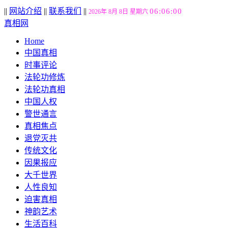
||
网站介绍
||
联系我们
||
06:06:01
2026年 8月 8日 星期六
真相网
Home
中国真相
时事评论
法轮功修炼
法轮功真相
中国人权
警世通言
真相焦点
退党灭共
传统文化
因果报应
大千世界
人性良知
迫害真相
神韵艺术
生活百科