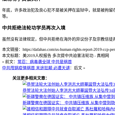
年底，许多政治犯及良心犯不是被关押在监狱中，就是被拘留
等。
中共拒绝法轮功学员再次入境
虽然没有法律规定，但中共拒绝在海外的异议份子及宗教信徒
本文链接：https://dafahao.com/us-human-rights-report-2019-ccp-pers
本文标题：美2019人权报告 多次提中共迫害法轮功 - 真相网
« 前文：
常忍：病毒袭全球 中共是祸首
中共甩锅疫情祸首 末途狂颠 必遭天谴
：后文 »
关注更多相关文章：
恭贺法轮大法创始人李洪志大師華誕暨大法弘传34周年（
新疆警察在德国证实： 中共镇压维族 从集中营到