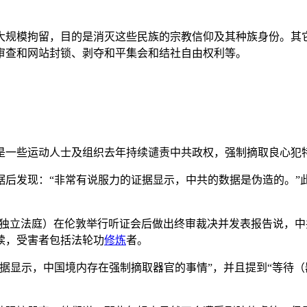
大规模拘留，目的是消灭这些民族的宗教信仰及其种族身份。其
审查和网站封锁、剥夺和平集会和结社自由权利等。
是一些运动人士及组织去年持续谴责中共政权，强制摘取良心犯
后发现：“非常有说服力的证据显示，中共的数据是伪造的。”
称独立法庭）在伦敦举行听证会后做出终审裁决并发表报告说，
续，受害者包括法轮功
修炼
者。
据显示，中国境内存在强制摘取器官的事情”，并且提到“等待（