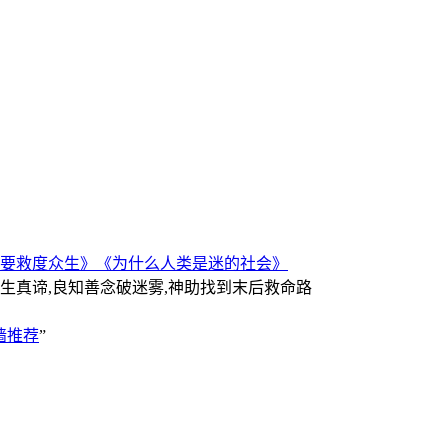
要救度众生》
《为什么人类是迷的社会》
人生真谛,良知善念破迷雾,神助找到末后救命路
墙推荐
”