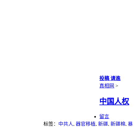
投稿 请進
真相网
>
中国人权
留言
标签：
中共人
,
器官移植
,
新疆
,
新疆棉
,
暴
力
,
法轮功学员
,
活摘器官
,
迫害
,
迫害法轮
功
,
酷刑