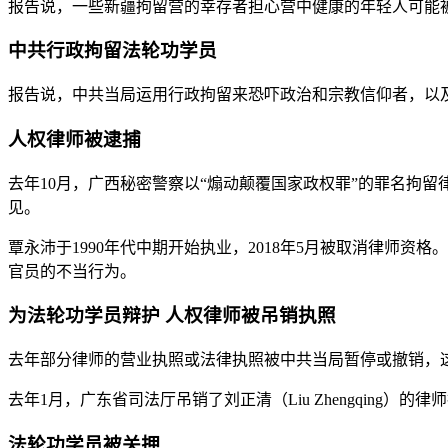
报告说，一些新疆拘留营的幸存者担心营中健康的年轻人可能
中共行政拘留法轮功学员
报告说，中共当局运用行政拘留来恐吓政治和宗教信仰者，以
人权律师被逮捕
去年10月，广西秘密警察以“煽动颠覆国家政权罪”的罪名拘留律
见。
覃永沛于1990年代中期开始执业，2018年5月被取消律师资
官员的不当行为。
为法轮功学员辩护 人权律师被吊销执照
去年部分律师的营业执照或法律执照被中共当局暂停或撤销，
去年1月，广东省司法厅吊销了刘正清（Liu Zhengqin
法轮功学员被关押