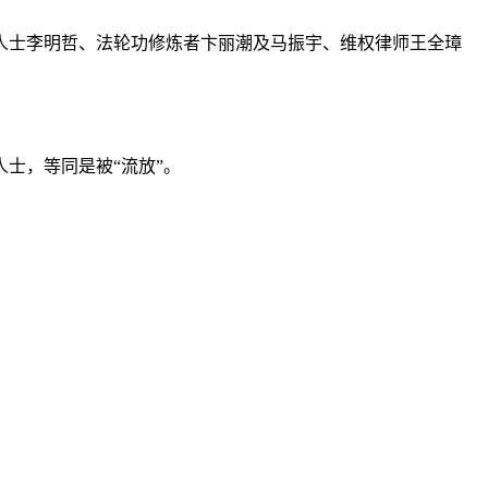
人士李明哲、法轮功修炼者卞丽潮及马振宇、维权律师王全璋
士，等同是被“流放”。