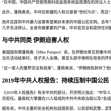
“在中国，中国共产党使用高科技监视系统监视潜在的异议人士
此外，蓬佩奥说，中共在新疆的人权记录是“世纪污点”，而且
他并且提到中共暴力迫害希望美好未来的中国公民实例。去年
几乎无法辨认、全身伤痕累累的尸体，中共官员没有提供任何
与中共同类 伊朗迫害人权
美国国务卿蓬佩奥（Mike Pompeo）说，在伊朗也常见到像中
当天活动结束时，母子天人永隔，普亚头部中弹倒在母亲的怀
“这一家人的噩梦还没有结束”，蓬佩奥说，“伊朗政权剥夺了
2019年中共人权报告：持续压制中国公民
《2019年人权报告》有关中共的部分，开宗明义指出：“中华
员担任。最高权力掌握在25人组成的中共中央政治局以及7名
报告说，中共主要的安全机构包括国安部、公安部和武警，武