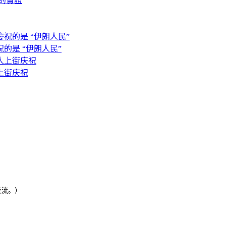
的實證
的是 “伊朗人民”
上街庆祝
交流。）