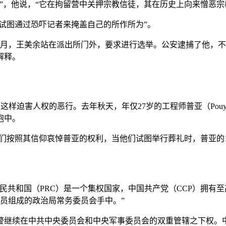
”，他说，“它在拘留营中关押宗教信徒，其在历史上向来憎恶宗
“试图通过恐吓记者来掩盖自己的所作所为”。
7月，王美余站在派出所门外，要求进行选举。公安逮捕了他，
解释。
共这样迫害人权的恶行。去年秋天，年仅27岁的工程师普亚（Pouya
抱中。
他们按照其信仰哀悼普亚的权利，当他们试图举行葬礼时，普亚的
人民共和国（PRC）是一个集权国家，中国共产党（CCP）拥
成员组成的政治局常务委员会手中。”
警继续在中共中央委员会和中央军事委员会的双重管辖之下权。中