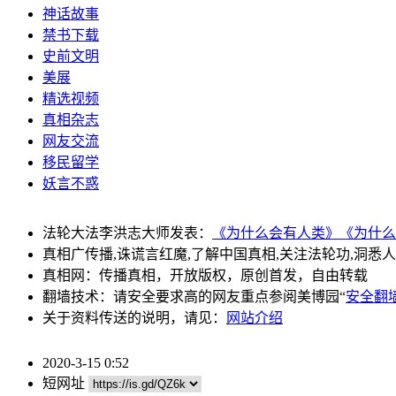
神话故事
禁书下载
史前文明
美展
精选视频
真相杂志
网友交流
移民留学
妖言不惑
法轮大法李洪志大师发表：
《为什么会有人类》
《为什么
真相广传播,诛谎言红魔,了解中国真相,关注法轮功,洞悉
真相网：传播真相，开放版权，原创首发，自由转载
翻墙技术：请安全要求高的网友重点参阅美博园“
安全翻
关于资料传送的说明，请见：
网站介绍
2020-3-15 0:52
短网址