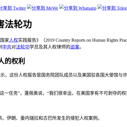
迫害法轮功
年国家
人权
实践报告》（2019 Country Reports on Human R
到
中共
对
法轮功
学员及其人权律师的
迫害
。
人的权利
布会上表示，这份人权报告是国务院团队成员以及美国驻各国大使馆
这一任务”，蓬佩奥说，“我们很幸运，在美国享有不可剥夺的
中共、伊朗、委内瑞拉和古巴所发生的侵犯人权案例。