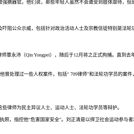
被强摘器官。他们说，那些年轻人虽然不会遭受到肢体虐待，但是
及吓阻公众示威，包括针对政治活动人士及宗教信徒特别是法轮功
师覃永沛（Qin Yongpei），随后于12月将之正式拘捕。
格。他曾处理过一些人权案件，包括“ 709律师”和法轮功学员
这些律师为民主异议人士、运动人士、法轮功学员等辩护。
g）的律师执照，指控他“危害国家安全”。刘正清是以捍卫社会运动参