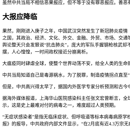
虽然中共当局不相信恶果报应，但不等于没有罪恶报应。善恶
大报应降临
果然，刚刚进入庚子之年，中国武汉突然发生了新冠肺炎疫情
之国，其政治、经济、文化、外交、金融、外贸、市场、交通
舆论整天只会发狠说“抗击肺炎”，庞大的军队手握钢枪核武
摆，人心惶惶，一时间政权接近分崩离析。
大瘟疫同时肆虐全球，使整个世界动荡不安，给全人类的生命
中共当局知道自己是毒源祸水，为了脱罪，制造疫情拐点直至“
但是，中共高兴得太早了，据国内外医学专家分析预测和古今
据海外媒体报道，上海华山医院感染科主任张文宏曾断言，全
示，这是史上最难对付的病毒之一，难度超过人类预期。
“无症状感染者”是指无临床症状、但呼吸道等标本病毒病原学
报》的报导，中共政府内部文件显示，“在2月底有近4.3万宗