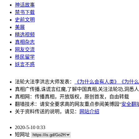
神话故事
禁书下载
史前文明
美展
精选视频
真相杂志
网友交流
移民留学
妖言不惑
法轮大法李洪志大师发表：
《为什么会有人类》
《为什么
真相广传播,诛谎言红魔,了解中国真相,关注法轮功,洞悉
真相网：传播真相，开放版权，原创首发，自由转载
翻墙技术：请安全要求高的网友重点参阅美博园“
安全翻
关于资料传送的说明，请见：
网站介绍
2020-5-10 0:33
短网址