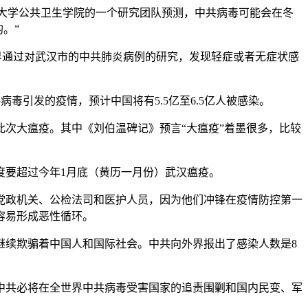
哈佛大学公共卫生学院的一个研究团队预测，中共病毒可能会在冬
的。”
学界通过对武汉市的中共肺炎病例的研究，发现轻症或者无症状感
共病毒引发的疫情，预计中国将有5.5亿至6.5亿人被感染。
次大瘟疫。其中《刘伯温碑记》预言“大瘟疫”着墨很多，比较
度要超过今年1月底（黄历一月份）武汉瘟疫。
党政机关、公检法司和医护人员，因为他们冲锋在疫情防控第一
容易形成恶性循环。
继续欺骗着中国人和国际社会。中共向外界报出了感染人数是8
，中共必将在全世界中共病毒受害国家的追责围剿和国内民变、军