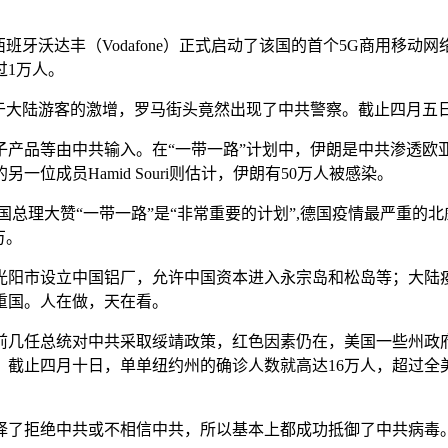
班牙沃达丰（Vodafone）正式启动了该国的首个5G商用移
过1万人。
大陆游客的激增，罗马街头竟然出现了中共警察。截止四月五日感染人
子产品等由中共输入。在“一带一路”计划中，伊朗是中共渗透欧
一位成员Hamid Souri则估计，伊朗有50万人被感染。
总理大赞“一带一路”是“非常重要的计划”,德国疫情最严重的北
万。
光阳市设立中国铝厂，允许中国资本进入永宗岛和松岛等；大陆
重国。人在做，天在看。
前几任总统对中共采取绥靖政策，红色因素仍在，美国一些州政
截止四月十日，单单纽约州的确诊人数就高达16万人，超过全美国
择了拒绝中共或不相信中共，所以基本上都成功抵御了中共病毒