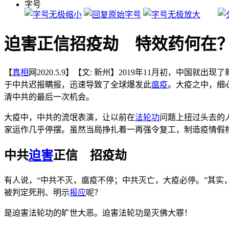
字号
迫害正信招疫劫 特效药何在
【
真相
网2020.5.9】【文: 新州】2019年11月初，中国就出
于中共迟报瞒报，迅速导致了全球爆发此
瘟疫
。大疫之中，细
清中共的最后一次机会。
大疫中，中共的流氓表演，让以前在
法轮功
问题上扭过头去的
家运作几乎停摆。虽然当局挣扎着一再强令复工，制造疫情假
中共
迫害
正信 招疫劫
有人说，“中共不灭，瘟疫不停；中共灭亡，大疫必停。”其实，
被判定死刑、明示
报应
呢？
是迫害法轮功的旷世大恶。迫害法轮功是灭佛大罪！