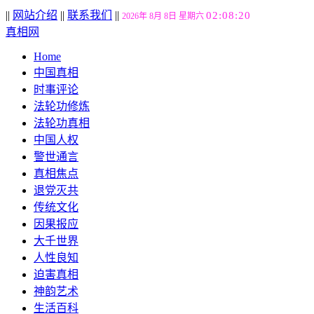
||
网站介绍
||
联系我们
||
02:08:21
2026年 8月 8日 星期六
真相网
Home
中国真相
时事评论
法轮功修炼
法轮功真相
中国人权
警世通言
真相焦点
退党灭共
传统文化
因果报应
大千世界
人性良知
迫害真相
神韵艺术
生活百科