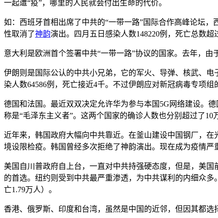
一起遭“疫”，哪里的人民就会付出生命的代价。
如：西班牙首相出席了中共的“一带一路”国际合作高峰论坛，西
性取消了
神韵
演出。四月五日感染人数148220例，死亡总数超
意大利是欧洲首个签署中共“一带一路”协议的国家。去年，由于
伊朗则是国际公认的中共小兄弟，它的军火、导弹、核武、电
染人数64586例，死亡接近4千。不过伊朗应对新冠病毒专项组的另
德国和法国。最近双双决定允许华为参与本国5G网络建设。德国
称是“毛泽东主义者”。这两个国家的确诊人数也分别超过了10
近年来，韩国政府大幅向中共靠近。在釜山建设中国钢厂，在
境设限检疫。韩国曾经多次拒绝了神韵演出。现在成为疫情严
美国自川普政府自上台，一直对中共持强硬态度，但是，美国
的首选。纽约则受到中共最严重渗透，为中共谋利的内细众多。
亡1.79万人）。
香港、俄罗斯、印度和台湾，虽然是中国的近邻，但因其都选