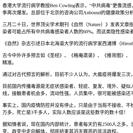
香港大学流行病学教授Ben Cowling表示，“中共病毒
季再次爆发。总部位于北京的咨询公司Anbound的健康政策分析
三月二十日，世界顶尖学术期刊《自然（Nature）》发表
染者可能占所有中共病毒感染者人数的60%。而这类隐性感染
《自然》杂志引述日本北海道大学的流行病学家西浦博（Hirosh
古今中外许多预言如《圣经》、《格庵遗录》、《推背图》、
精准。
通过对古代预言的解析，目前不少人认为，大瘟疫将爆发三次
目前国内传播毒源是无症状感染者、轻症、复发、境外、疑似
线，接触患者机会多，流动性强，人员集中，很可能被感染还
事实上，国内疫情防控并没有停止，只是由于当局不接收、不
万多，死亡是3千多人，实际人数应该是这些数字的数十倍！
据知情者说，现在国内内部统计，患者每天仍有2500人之多
变、政变中走向解体，彻底结束其滔天罪恶的非法政权。