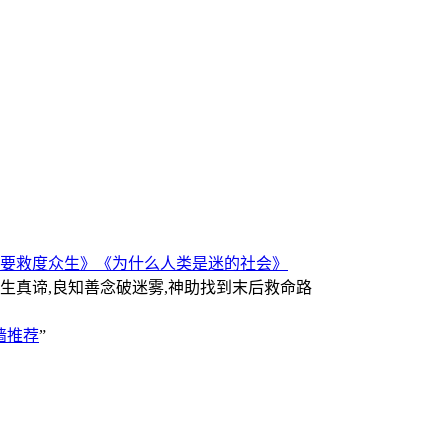
要救度众生》
《为什么人类是迷的社会》
人生真谛,良知善念破迷雾,神助找到末后救命路
墙推荐
”