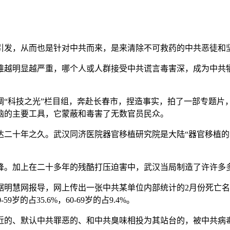
引发，从而也是针对中共而来，是来清除不可救药的中共恶徒和
难越明显越严重，哪个人或人群接受中共谎言毒害深，成为中共
调“科技之光”栏目组，奔赴长春市，捏造事实，拍了一部专题片
脑的主要工具，它蒙蔽和毒害了无数官员民众。
达二十年之久。武汉同济医院器官移植研究院是大陆“器官移植
峰。加上在二十多年的残酷打压迫害中，武汉当局制造了许许多
明慧网报导，网上传出一张中共某单位内部统计的2月份死亡名
-59岁的占35.6%，60-69岁的占9.4%。
近的、默认中共罪恶的、和中共臭味相投为其站台的，被中共病