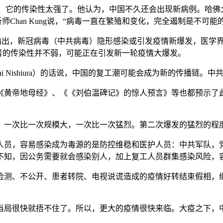
”更像流感，它的传染性太强了。他认为，中国不久还会出现新病例。
师Chan Kung说，“病毒一直在繁殖和变化，完全遏制是不可能
文章指出，新冠病毒（中共病毒）隐形感染或引发疫情新爆发，医
者的传染性并不弱，可能正在引发新一轮疫情大爆发。
i Nishiura）的话说，中国的复工潮可能会成为新的传播链。中
《黄帝地母经》、《《刘伯温碑记》的惊人预言》等也都预示了此
，一次比一次规模大，一次比一次猛烈。第二次爆发的猛烈的程
人员，容易感染成为毒源的是防控维稳和医护人员：中共军队，
不知，因公务需要就会感染别人，加上复工人员群集感染风险，
检测、不公开、患者转院、电视说谎造成的疫情好转结束假相，
，当局很快就捂不住了。所以，更大的疫情很快来临。大疫之下