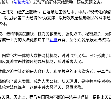
法轮功（
法轮大法
）发动了的群体灭绝运动，铸成灭顶之灾。
，肉体上消灭，经济上截断”。在这场迫害运动中，中共以现代化的
部，以世界“第二大经济体”为支撑，以历次政治运动娴熟的斗争
不休。
款、送精神病院摧残、枉判劳教重刑、强制奴工、秘密虐杀，无
有成千上万的大法徒惨遭中共
活摘
器官、至今姓名身源无法核实
、网监化为一体的大数据网特机制，时时监控民众。已经形成了
和反复迫害恶性循环的罪恶机制，随时杀害人民。
共此次迫害针对的是人数巨大、和平善良的正法修炼者，是真善
局触犯了反人类罪，成为人类公敌。从天理讲，是中共直接对神
法轮大法修炼者。这使中共大恶滔天，恶贯满盈。
有天惩。历史上，罗马帝国因为不断迫害杀害基督徒，招致上天四