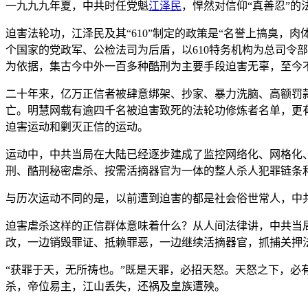
一九九九年夏，中共时任党魁
江泽民
，悍然对信仰“真善忍”的
迫害法轮功，江泽民及其“610”制定的政策是“名誉上搞臭
个国家的党政军、公检法司为后盾，以610特务机构为总司令
为依据，集古今中外一百多种酷刑为主要手段迫害无辜，至今
二十年来，亿万正信者被肆意绑架、抄家、暴力洗脑、高额罚
亡。明慧网载有逾四千名被迫害致死的法轮功修炼者名单，更
迫害运动和剿灭正信的运动。
运动中，中共当局在大陆已经逐步建成了监控网络化、网格化
刑、酷刑秘密虐杀、按需活摘器官为一体的整人杀人犯罪链条
与历次运动不同的是，以前遭到迫害的都是社会俗世常人，中
迫害虐杀这样的正信群体意味着什么？从人间法律讲，中共当
改，一边销毁罪证、抵赖罪恶，一边继续活摘器官，抓捕关押
“获罪于天，无所祷也。”既是天罪，必招天怒。天怒之下，必
杀，帝位易主，江山丢失，还祸及皇族遭殃。