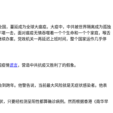
全国，蔓延成为全球大瘟疫。大疫中，中共被世界隔离成为孤独
不堪一击，面对瘟疫无情吞噬着一个个生命和一个个家庭，喉舌
继续办案，党政机关一再延迟上班时间，整个国家运作几乎停
国疫情
谎言
，营造中共抗疫又胜利了的假象。
会到跨年。他警告说，当前最大风险就是无症状感染者。他表
症状，只要经检测呈阳性都算确诊病例。然而根据香港《南华早