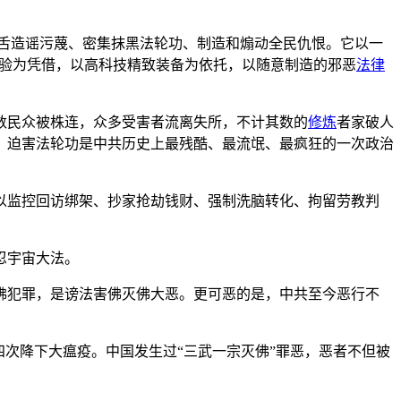
喉舌造谣污蔑、密集抹黑法轮功、制造和煽动全民仇恨。它以一
经验为凭借，以高科技精致装备为依托，以随意制造的邪恶
法律
数民众被株连，众多受害者流离失所，不计其数的
修炼
者家破人
。迫害法轮功是中共历史上最残酷、最流氓、最疯狂的一次政治
以监控回访绑架、抄家抢劫钱财、强制洗脑转化、拘留劳教判
忍宇宙大法。
佛犯罪，是谤法害佛灭佛大恶。更可恶的是，中共至今恶行不
次降下大瘟疫。中国发生过“三武一宗灭佛”罪恶，恶者不但被