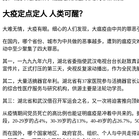
大疫定点定人 人类可醒？
大难无情，大疫有眼。细心的人们发现，大瘟疫由中共的罪恶
在国内，哪个省份、城市为中共做的恶事越多，遭到的瘟疫灾
动中至少聚集了四大罪恶。
其一，一九九九年六月，湖北省委指使武汉电视台台长赵致真
宣传片，正式打压的第三天，央视反复滚动播出，作为全民洗
其二，大量活摘器官牟利。湖北省有37家医院参与活摘器官长
的综合性医疗服务与研究机构，供源主要是法轮功学员。
其三：湖北省和武汉借召开军运会之名，又一次将迫害推向顶
从疫情期间党员死亡的高比例也能证明瘟疫是冲着中共来的。据
段，20-29岁的占4%，30-39岁的占13%，40-49岁的占26.7%，50
而在国外，哪个国家地区、政府官员、组织、个人与中共走得