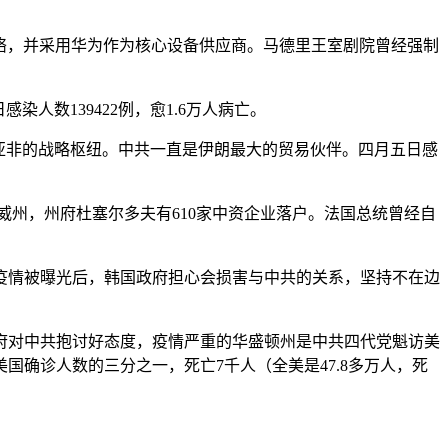
动网络，并采用华为作为核心设备供应商。马德里王室剧院曾经强制
数139422例，愈1.6万人病亡。
亚非的战略枢纽。中共一直是伊朗最大的贸易伙伴。四月五日感
威州，州府杜塞尔多夫有610家中资企业落户。法国总统曾经自
疫情被曝光后，韩国政府担心会损害与中共的关系，坚持不在边
府对中共抱讨好态度，疫情严重的华盛顿州是中共四代党魁访美
确诊人数的三分之一，死亡7千人（全美是47.8多万人，死
。