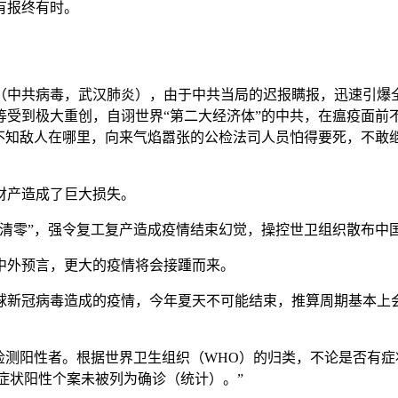
有报终有时。
（中共病毒，武汉肺炎），由于中共当局的迟报瞒报，迅速引爆
等受到极大重创，自诩世界“第二大经济体”的中共，在瘟疫面前
却不知敌人在哪里，向来气焰嚣张的公检法司人员怕得要死，不敢
财产造成了巨大损失。
清零”，强令复工复产造成疫情结束幻觉，操控世卫组织散布中
中外预言，更大的疫情将会接踵而来。
球新冠病毒造成的疫情，今年夏天不可能结束，推算周期基本上
检测阳性者。根据世界卫生组织（WHO）的归类，不论是否有
无症状阳性个案未被列为确诊（统计）。”