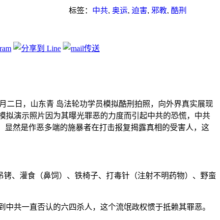
标签：
中共
,
奥运
,
迫害
,
邪教
,
酷刑
月二日，山东青 岛法轮功学员模拟酷刑拍照，向外界真实展现
模拟演示照片因为其曝光罪恶的力度而引起中共的恐慌，中共
造，显然是作恶多端的施暴者在打击报复揭露真相的受害人，这
吊铐、灌食（鼻饲）、铁椅子、打毒针（注射不明药物）、野蛮
到中共一直否认的六四杀人，这个流氓政权惯于抵赖其罪恶。