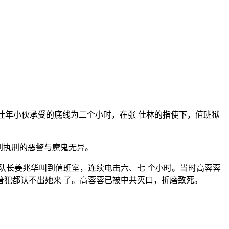
壮年小伙承受的底线为二个小时，在张 仕林的指使下，值班狱
到执刑的恶警与魔鬼无异。
队长姜兆华叫到值班室，连续电击六、七 个小时。当时高蓉蓉
犯都认不出她来 了。高蓉蓉已被中共灭口，折磨致死。