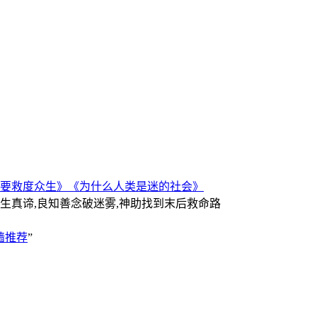
要救度众生》
《为什么人类是迷的社会》
人生真谛,良知善念破迷雾,神助找到末后救命路
墙推荐
”