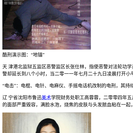
酷刑演示图：“地锚”
天 津港北监狱五监区恶警监区长张仕林，指使恶警对法轮功学
警却延长到八个小时，当二零一一年七月二十九日凌晨打开小
“电击”：电棍、电针、电麻仪、手摇电话机改制的电刑，其
辽 宁省沈阳市鲁迅
美术
学院财务处职工高蓉蓉，二零零四年五
的面部严重毁容，满脸水泡，烧焦的皮肤与头发脓血粘在一起