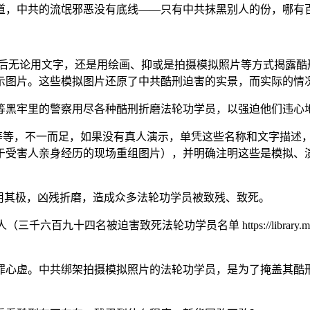
，中共的流氓邪恶没有底线——只有中共抹黑别人的份，哪有百姓
后无论用文字，还是用绘画、抑或是拍摄模拟照片等方式揭露酷
示图片。这些模拟图片还原了中共酷刑迫害的实景，而实际的情况
等黑牢里的警察用尽各种酷刑折磨法轮功学员，以强迫他们违心地
束衣”等等，不一而足，如果没有真人演示，单凭这些名称和文字描
于受害人亲身经历的现场重组图片），并明确注明这些是模拟、演
用其极，凶残折磨，造成众多法轮功学员被致残、致死。
名被迫害致死法轮功学员名单 https://library.minghui.o
罪心虚。中共绑架拍摄模拟照片的法轮功学员，是为了掩盖其酷刑