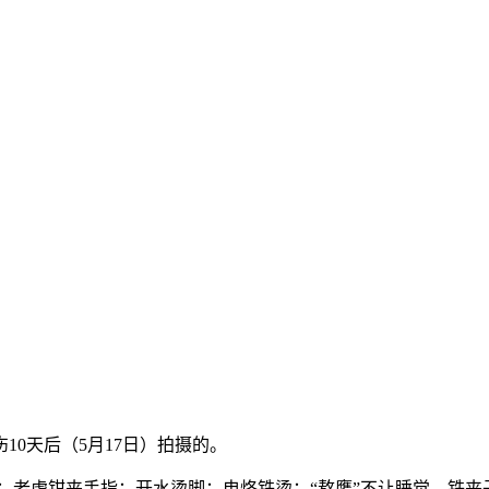
10天后（5月17日）拍摄的。
；老虎钳夹手指；开水烫脚；电烙铁烫；“熬鹰”不让睡觉，铁夹