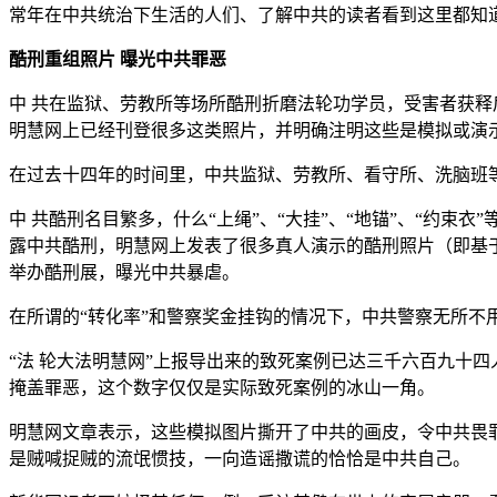
常年在中共统治下生活的人们、了解中共的读者看到这里都知道
酷刑重组照片 曝光中共罪恶
中 共在监狱、劳教所等场所酷刑折磨法轮功学员，受害者获释
明慧网上已经刊登很多这类照片，并明确注明这些是模拟或演
在过去十四年的时间里，中共监狱、劳教所、看守所、洗脑班
中 共酷刑名目繁多，什么“上绳”、“大挂”、“地锚”、“约
露中共酷刑，明慧网上发表了很多真人演示的酷刑照片（即基
举办酷刑展，曝光中共暴虐。
在所谓的“转化率”和警察奖金挂钩的情况下，中共警察无所不
“法 轮大法明慧网”上报导出来的致死案例已达三千六百九十四人（三千六百九十四
掩盖罪恶，这个数字仅仅是实际致死案例的冰山一角。
明慧网文章表示，这些模拟图片撕开了中共的画皮，令中共畏
是贼喊捉贼的流氓惯技，一向造谣撒谎的恰恰是中共自己。