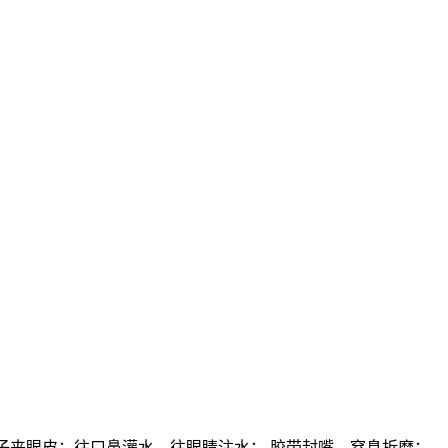
子夹眼皮；往口鼻灌水、往眼睛注水； 胶带封嘴、窒息折磨；