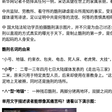
新华网记者不妨择其任何一例，采访其健在世上的家属亲朋，
中共监狱、劳教所、看守所的酷刑肆虐是众所周知的事实，受
媒体谩骂诽谤，足以证明中共是何等的流氓、何等的畏惧真相
中 国大陆法轮功学员拍摄酷刑演示图片，并不只是为自己讨还
刑以直观的方式真实的曝光于天下，是制止酷刑的第一步，是
的起码的人身安全。
酷刑名词的由来
“小号、地锚、约束衣、包夹、电击、死人床、老虎凳、大挂
“小号”
： 二零一三年四月七日大陆媒体发表的《走出马三家》
二米，原来只用于特定类型人员，后来却使用在普教身上。”这
泥地上无被褥，同时还是施刑的场所。
“∧”型“地锚”
： 一种残忍酷刑，两脚分铐两地环，双腿之间
单用文字描述读者能想像其痛苦吗？请看以下演示图：