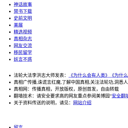
神话故事
禁书下载
史前文明
美展
精选视频
真相杂志
网友交流
移民留学
妖言不惑
法轮大法李洪志大师发表：
《为什么会有人类》
《为什么
真相广传播,诛谎言红魔,了解中国真相,关注法轮功,洞悉
真相网：传播真相，开放版权，原创首发，自由转载
翻墙技术：请安全要求高的网友重点参阅美博园“
安全翻
关于资料传送的说明，请见：
网站介绍
留言