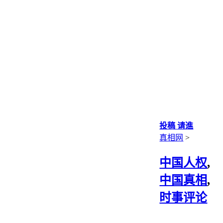
投稿 请進
真相网
>
中国人权
,
中国真相
,
时事评论