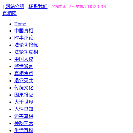
||
网站介绍
||
联系我们
||
10:23:39
2026年 8月 8日 星期六
真相网
Home
中国真相
时事评论
法轮功修炼
法轮功真相
中国人权
警世通言
真相焦点
退党灭共
传统文化
因果报应
大千世界
人性良知
迫害真相
神韵艺术
生活百科