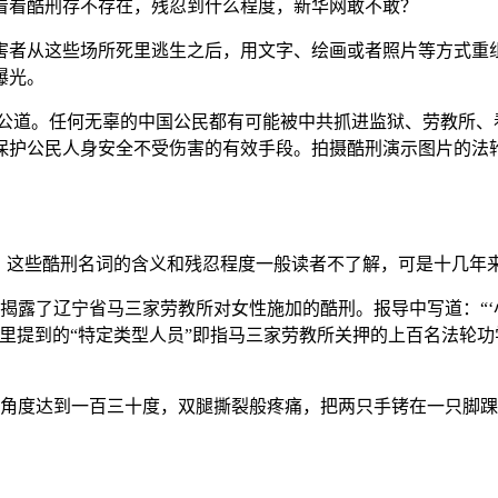
看看酷刑存不存在，残忍到什么程度，新华网敢不敢？
害者从这些场所死里逃生之后，用文字、绘画或者照片等方式重
曝光。
公道。任何无辜的中国公民都有可能被中共抓进监狱、劳教所、
保护公民人身安全不受伤害的有效手段。拍摄酷刑演示图片的法轮
”，这些酷刑名词的含义和残忍程度一般读者不了解，可是十几年
揭露了辽宁省马三家劳教所对女性施加的酷刑。报导中写道：“‘
里提到的“特定类型人员”即指马三家劳教所关押的上百名法轮功
的角度达到一百三十度，双腿撕裂般疼痛，把两只手铐在一只脚