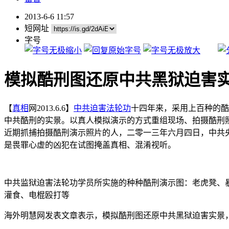
2013-6-6 11:57
短网址
字号
模拟酷刑图还原中共黑狱迫害
【
真相
网2013.6.6】
中共
迫害
法轮功
十四年来，采用上百种的酷
中共酷刑的实景。以真人模拟演示的方式重组现场、拍摄酷刑
近期抓捕拍摄酷刑演示照片的人，二零一三年六月四日，中共央
是畏罪心虚的凶犯在试图掩盖真相、混淆视听。
中共监狱迫害法轮功学员所实施的种种酷刑演示图：老虎凳、
灌食、电棍殴打等
海外明慧网发表文章表示，模拟酷刑图还原中共黑狱迫害实景