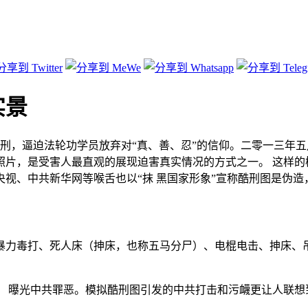
实景
刑，逼迫法轮功学员放弃对“真、善、忍”的信仰。二零一三年五
照片，是受害人最直观的展现迫害真实情况的方式之一。 这样的
视、中共新华网等喉舌也以“抹 黑国家形象”宣称酷刑图是伪
暴力毒打、死人床（抻床，也称五马分尸）、电棍电击、抻床、
， 曝光中共罪恶。模拟酷刑图引发的中共打击和污衊更让人联想