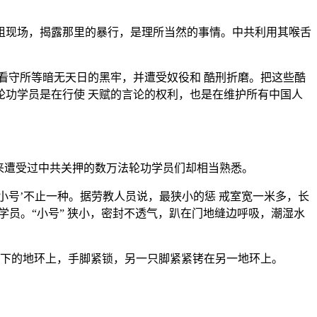
组现场，揭露那里的暴行，是理所当然的事情。中共利用其喉舌
看守所等暗无天日的黑牢，并遭受奴役和 酷刑折磨。把这些酷
功学员是在行使 天赋的言论的权利，也是在维护所有中国人
来遭受过中共关押的数万法轮功学员们却相当熟悉。
小号’不止一种。据劳教人员说，最狭小的惩 戒室宽一米多，长
学员。“小号” 狭小，密封不透气，趴在门地缝边呼吸，潮湿水
踝下的地环上，手脚紧锁，另一只脚紧紧铐在另一地环上。