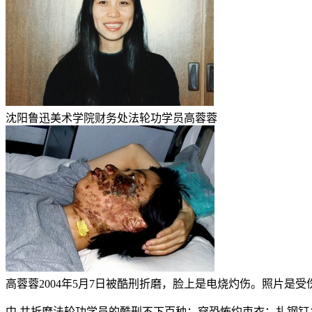
沈阳鲁迅美术学院财务处法轮功学员高蓉蓉
高蓉蓉2004年5月7日被酷刑折磨，脸上是电烧灼伤。照片是受伤
中 共折磨法轮功学员的酷刑不下百种：穿恐怖约束衣；扎钢钉