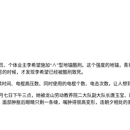
员、个体业主李希望施加“∧”型地锚酷刑。这个强度的地锚，青
号的时候，才发现李希望已经被酷刑致死。
持续时间、电棍高压数、同时使用的电棍个数、电击次数，让人想
月七日下午三点，她被龙山劳动教养院二大队副大队长唐玉宝、
，面部肿胀后眼睛只剩一条缝，嘴肿得很高变形，连朝夕相处的普