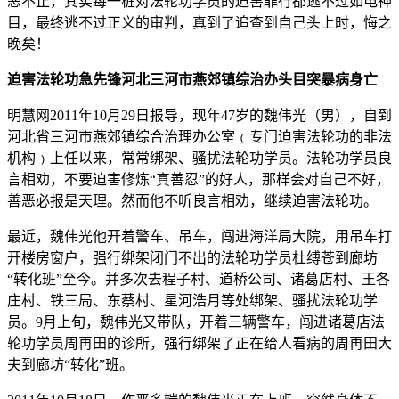
恶不止，其实每一桩对法轮功学员的迫害罪行都逃不过如电神
目，最终逃不过正义的审判，真到了追查到自己头上时，悔之
晚矣！
迫害法轮功急先锋河北三河市燕郊镇综治办头目突暴病身亡
明慧网2011年10月29日报导，现年47岁的魏伟光（男），自到
河北省三河市燕郊镇综合治理办公室﹙专门迫害法轮功的非法
机构﹚上任以来，常常绑架、骚扰法轮功学员。法轮功学员良
言相劝，不要迫害修炼“真善忍”的好人，那样会对自己不好，
善恶必报是天理。然而他不听良言相劝，继续迫害法轮功。
最近，魏伟光他开着警车、吊车，闯进海洋局大院，用吊车打
开楼房窗户，强行绑架闭门不出的法轮功学员杜缚苍到廊坊
“转化班”至今。并多次去程子村、道桥公司、诸葛店村、王各
庄村、铁三局、东蔡村、星河浩月等处绑架、骚扰法轮功学
员。9月上旬，魏伟光又带队，开着三辆警车，闯进诸葛店法
轮功学员周再田的诊所，强行绑架了正在给人看病的周再田大
夫到廊坊“转化”班。