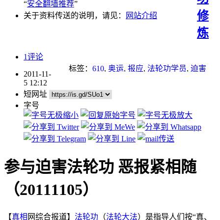
“
安全翻墙推荐
”
修
关于资料传送的说明，请见：
网站介绍
炼
1评论
标签：
610
,
奥运
,
报应
,
法轮功学员
,
迫害
2011-11-
5 12:12
短网址
字号
参与迫害法轮功 恶报紧相随
（20111105）
【
真相
网综合报道】
法轮功
（
法轮大法
）是指导人们按“真、