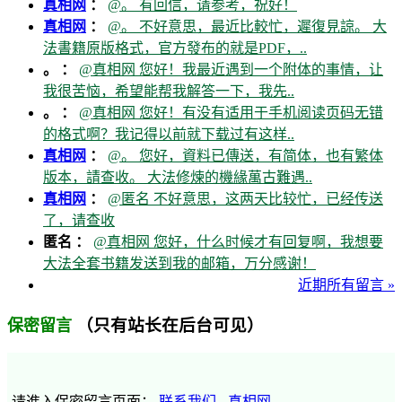
真相网
：
@。 有回信，请参考，祝好！
真相网
：
@。 不好意思，最近比較忙，遲復見諒。 大
法書籍原版格式，官方發布的就是PDF，..
。 ：
@真相网 您好！我最近遇到一个附体的事情，让
我很苦恼，希望能帮我解答一下，我先..
。 ：
@真相网 您好！有没有适用于手机阅读页码无错
的格式啊？我记得以前就下载过有这样..
真相网
：
@。 您好，資料已傳送，有简体，也有繁体
版本，請查收。 大法修煉的機緣萬古難遇..
真相网
：
@匿名 不好意思，这两天比较忙，已经传送
了，请查收
匿名 ：
@真相网 您好，什么时候才有回复啊，我想要
大法全套书籍发送到我的邮箱，万分感谢！
近期所有留言 »
（只有站长在后台可见）
保密留言
请進入保密留言页面：
联系我们 - 真相网