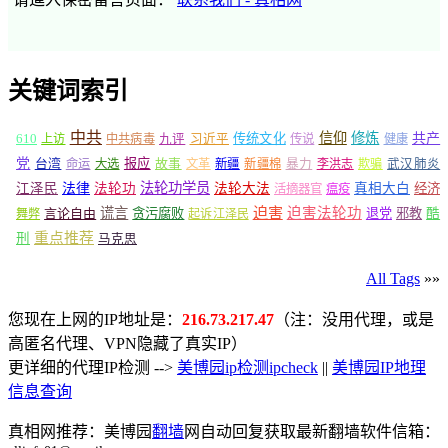
关键词索引
中共
信仰
修炼
610
传统文化
共产
上访
中共病毒
九评
习近平
传说
健康
党
报应
台湾
命运
大选
故事
文革
新疆
新疆棉
暴力
李洪志
欺骗
武汉肺炎
法轮功学员
江泽民
法律
法轮功
法轮大法
真相大白
经济
活摘器官
瘟疫
谎言
迫害
迫害法轮功
言论自由
贪污腐败
退党
邪教
酷
舞弊
起诉江泽民
重点推荐
刑
马克思
All Tags
»»
您现在上网的IP地址是：
216.73.217.47
（注：没用代理，或是
高匿名代理、VPN隐藏了真实IP）
更详细的代理IP检测 -->
美博园ip检测ipcheck
||
美博园IP地理
信息查询
真相网推荐：美博园
翻墙
网自动回复获取最新翻墙软件信箱：