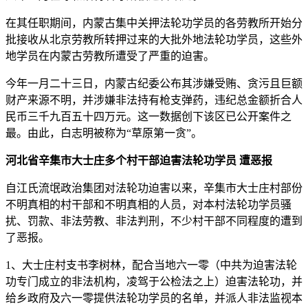
在其任职期间，内蒙古集中关押法轮功学员的各劳教所开始分
批接收从北京劳教所转押过来的大批外地法轮功学员，这些外
地学员在内蒙古劳教所遭受了严重的迫害。
今年一月二十三日，内蒙古纪委公布其涉嫌受贿、贪污且巨额
财产来源不明，并涉嫌非法持有枪支弹药，违纪总金额折合人
民币三千九百五十四万元。这一数据创下该区已公开案件之
最。由此，白志明被称为“草原第一贪”。
河北省辛集市大士庄多个村干部迫害法轮功学员 遭恶报
自江氏流氓政治集团对法轮功迫害以来，辛集市大士庄村部份
不明真相的村干部和不明真相的人员，对本村法轮功学员骚
扰、罚款、非法劳教、非法判刑，不少村干部不同程度的遭到
了恶报。
1、大士庄村支书李树林，配合当地六一零（中共为迫害法轮
功专门成立的非法机构，凌驾于公检法之上）迫害法轮功，并
给乡政府及六一零提供法轮功学员的名单，并派人非法监视本