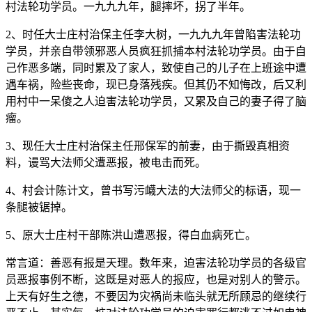
村法轮功学员。一九九九年，腿摔坏，拐了半年。
2、时任大士庄村治保主任李大树，一九九九年曾陷害法轮功
学员，并亲自带领邪恶人员疯狂抓捕本村法轮功学员。由于自
己作恶多端，同时累及了家人，致使自己的儿子在上班途中遭
遇车祸，险些丧命，现已身落残疾。但其仍不知悔改，后又利
用村中一呆傻之人迫害法轮功学员，又累及自己的妻子得了脑
瘤。
3、现任大士庄村治保主任邢保军的前妻，由于撕毁真相资
料，谩骂大法师父遭恶报，被电击而死。
4、村会计陈计文，曾书写污衊大法的大法师父的标语，现一
条腿被锯掉。
5、原大士庄村干部陈洪山遭恶报，得白血病死亡。
常言道：善恶有报是天理。数年来，迫害法轮功学员的各级官
员恶报事例不断，这既是对恶人的报应，也是对别人的警示。
上天有好生之德，不要因为灾祸尚未临头就无所顾忌的继续行