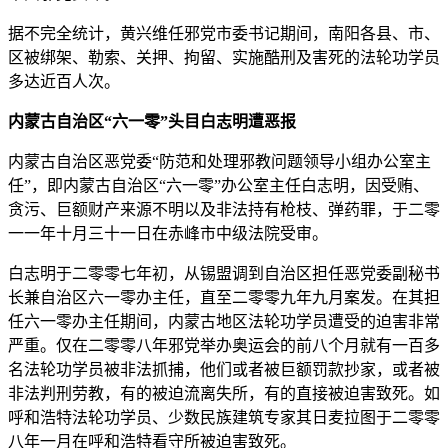
据不完全统计，黄兴维任邪党市委书记期间，南阳各县、市、
区被绑架、勒索、关押、拘留、实施酷刑及害死的法轮功学员
多达近百人次。
内蒙古自治区“六一零”头目白志明遭恶报
内蒙古自治区恶党委“防范和处理邪教问题领导小组办公室主
任”，即内蒙古自治区“六一零”办公室主任白志明，因受贿、
贪污、巨额财产来源不明以及非法持有枪枝、弹药罪，于二零
一一年十月三十一日在赤峰市中级法院受审。
白志明于二零零七年初，从锡盟调到自治区担任恶党委副秘书
长兼自治区六一零办主任，直至二零零九年九月案发。在其担
任六一零办主任期间，内蒙古地区法轮功学员遭受的迫害非常
严重。仅在二零零八年邪党举办奥运会的前八个月就有一百多
名法轮功学员被非法抓捕，他们或者被巨额罚款抄家，或者被
非法判刑劳教，有的被迫流离失所，有的直接被迫害致死。如
呼和浩特法轮功学员、少数民族建筑专家其日麦拉图于二零零
八年一月在呼和浩特看守所被迫害致死。