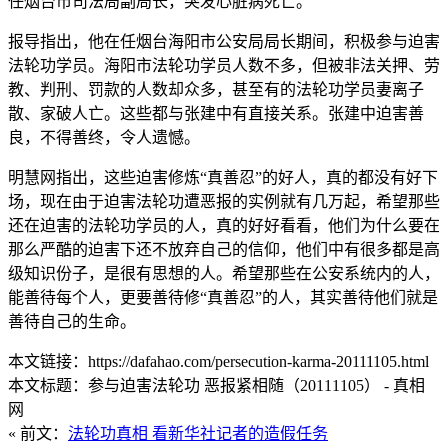
任烟台市司法局副局长，突发心脏病死亡。
报导指出，他在任烟台海阳市公安局局长期间，积极参与迫害
法轮功学员。海阳市法轮功学员人数不多，但被非法关押、劳
教、判刑、罚款的人数却众多，甚至有的法轮功学员妻离子
散、家破人亡。这些都与张建中有直接关系。张建中迫害善
良，不得善终，令人遗憾。
明慧网指出，这些迫害修炼“真善忍”的好人，真的都没有好下
场，现在由于迫害法轮功遭恶报的实例就有几万起，希望那些
还在迫害的法轮功学员的人，真的好好看看，他们为什么要在
那么严酷的迫害下还不放弃自己的信仰，他们中有很多都是高
级知识份子，是很有思想的人。希望那些在公安系统内的人，
能善待每个人，更要善待修“真善忍”的人，其实善待他们就是
善待自己的生命。
本文链接：https://dafahao.com/persecution-karma-20111105.html
本文标题：参与迫害法轮功 恶报紧相随（20111105） - 真相
网
« 前文：
法轮功真相 看新华社记者的造假任务