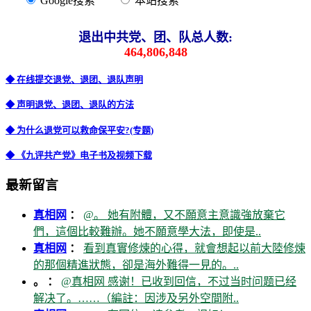
Google搜索
本站搜索
退出中共党、团、队总人数:
464,806,848
◆ 在线提交退党、退团、退队声明
◆ 声明退党、退团、退队的方法
◆ 为什么退党可以救命保平安?(专题)
◆ 《九评共产党》电子书及视频下载
最新留言
真相网
：
@。 她有附體，又不願意主意識強放棄它
們，這個比較難辦。她不願意學大法，即使是..
真相网
：
看到真實修煉的心得，就會想起以前大陸修煉
的那個精進狀態，卻是海外難得一見的。..
。 ：
@真相网 感谢！已收到回信，不过当时问题已经
解决了。……（編註：因涉及另外空間附..