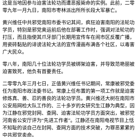
这是当地因参与迫害法轮功而遭恶报毙命的实例。此前，二零
零九年一月九日，南阳市枣林派出所所长段大军暴亡。
黄兴维任中共邪党南阳市委书记其间，疯狂迫害南阳的法轮功
学员，特别是邪党奥运前后他在部署工作时，强调对法轮功的
打压，而且指使其爪牙部门长期用宣传车在闹市区反覆广播，
用瓷砖黏贴的诽谤法轮大法的宣传漫画布满各个社区，以毒害
广大民众。
零八年，南阳几十位法轮功学员被绑架迫害，并导致范艳丽被
迫害致死，他负有首要责任。
二零零九年三月七日，正值黄兴维任书记期间，常康被邪党委
任为南阳市政法委书记。常康上任布置的第一项工作就是迫害
修炼真、善、忍的善良的法轮功学员。黄兴维还大树在南阳市
公安局网检大队工作的、三十多岁的女研究生江静为典型，因
为江静在邪党封网、查网、迫害法轮功学员方面突出，被邪党
河南省公安厅评为“先进工作者”。江静还在南阳电视节目上恬
不知耻的谈自己在封网、查网方面的技术突破，为罪恶累累的
中共邪党卖命。