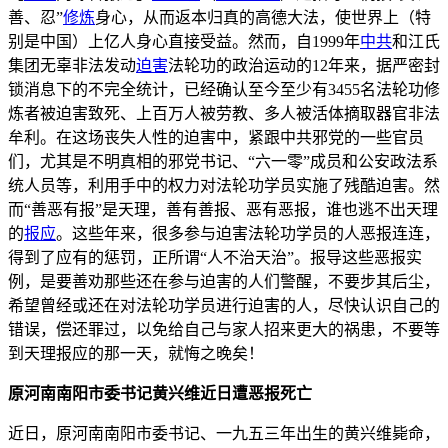
善、忍”
修炼
身心，从而返本归真的高德大法，使世界上（特
别是中国）上亿人身心直接受益。然而，自1999年
中共
和江氏
集团无辜非法发动
迫害
法轮功的政治运动的12年来，据严密封
锁消息下的不完全统计，已经确认至今至少有3455名法轮功修
炼者被迫害致死、上百万人被劳教、多人被活体摘取器官非法
牟利。在这场丧失人性的迫害中，紧跟中共邪党的一些官员
们，尤其是不明真相的邪党书记、“六一零”成员和公安政法系
统人员等，利用手中的权力对法轮功学员实施了残酷迫害。然
而“善恶有报”是天理，善有善报、恶有恶报，谁也逃不出天理
的
报应
。这些年来，很多参与迫害法轮功学员的人恶报连连，
得到了应有的惩罚，正所谓“人不治天治”。报导这些恶报实
例，是要善劝那些还在参与迫害的人们警醒，不要步其后尘，
希望曾经或还在对法轮功学员进行迫害的人，尽快认识自己的
错误，偿还罪过，以免给自己与家人招来更大的祸患，不要等
到天理报应的那一天，就悔之晚矣！
原河南南阳市委书记黄兴维近日遭恶报死亡
近日，原河南南阳市委书记、一九五三年出生的黄兴维毙命，