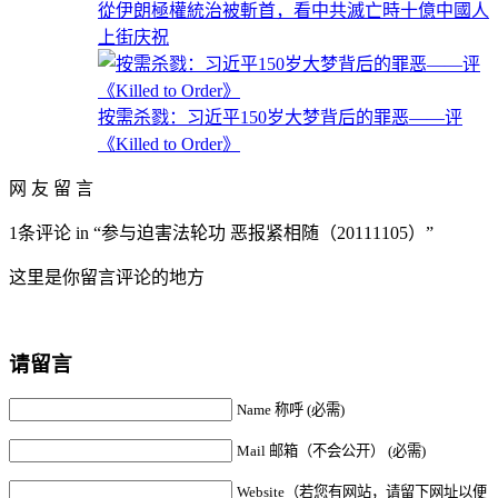
從伊朗極權統治被斬首，看中共滅亡時十億中國人
上街庆祝
按需杀戮：习近平150岁大梦背后的罪恶——评
《Killed to Order》
网 友 留 言
1条评论 in “参与迫害法轮功 恶报紧相随（20111105）”
这里是你留言评论的地方
请留言
Name 称呼 (必需)
Mail 邮箱（不会公开） (必需)
Website（若您有网站，请留下网址以便