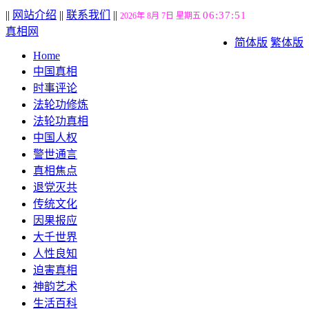
||
网站介绍
||
联系我们
||
06:37:52
2026年 8月 7日 星期五
真相网
简体版
繁体版
Home
中国真相
时事评论
法轮功修炼
法轮功真相
中国人权
警世通言
真相焦点
退党灭共
传统文化
因果报应
大千世界
人性良知
迫害真相
神韵艺术
生活百科