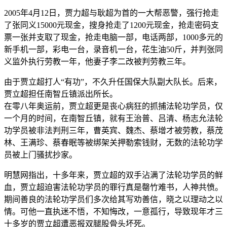
2005年4月12日，贾力超与耿超为首的一大帮恶警，强行抢走
了张同义15000元现金，搜身抢走了1200元现金，抢走密码支
票一张并支取了现金，抢走电脑一部，电话两部，1000多元的
新手机一部，彩电一台，录音机一台，花生油50斤，并判张同
义监外执行劳教一年，他妻子李二改被判劳教三年。
由于贾立超打人“有功”，不久升任国保大队副大队长。后来，
贾立超担任南智丘镇派出所长。
在零八年奥运前，贾立超更是丧心病狂的抓捕法轮功学员，仅
一个月的时间，在南智丘镇，就有王治普、吕清、杨志允法轮
功学员被非法判刑三年，曹英宾、魏杰、蔡增才被劳教，蔡茂
林、王满珍、蔡春眠等被绑架关押勒索钱财，无数的法轮功学
员被上门骚扰抄家。
明慧网指出，十多年来，贾立超的双手沾满了法轮功学员的鲜
血，贾立超迫害法轮功学员的罪行真是罄竹难书，人神共愤。
期间善良的法轮功学员们多次给其写劝善信，晓之以理动之以
情。可他一直执迷不悟，不知悔改，一意孤行，导致现年才三
十多岁的贾立超遭恶报双腿股骨头坏死。