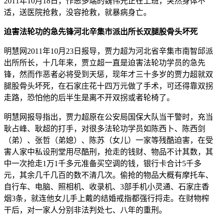
2011年10月18日，作恶多端的魏伟光正在上班，突然身体不
适，送医院抢救，没容抢救，就暴病身亡。
迫害法轮功的急先锋河北辛集市派出所长双腿股骨头坏死
明慧网2011年10月23日报导，贾力超为河北省辛集市南智邱派
出所所长，十几年来，贾立超一直是迫害法轮功学员的急先
锋，然而作恶者必将受到天惩，现年才三十多岁的贾力超就双
腿股骨头坏死，在石家庄花十四万元做了手术，可还得靠双拐
走路，恐怕他的后半生是离不开双拐或者轮椅了。
明慧网报导指出，贾力超原在公安局国保大队当干警时，充当
耿占峰、耿超的打手，对很多法轮功学员如陈西卜、陈西剑
（弟）、张哲（弟媳）、陈苏（女儿）一家等残酷迫害，在受
害人家中私设刑堂用尽酷刑，抢走的钱财、物品不计其数，其
中一次抢走1万1千多元准备买空调的钱，银行卡合计5千多
元，其余几千几百的数不清几次。偷抢的物品大概有摩托车、
自行车、电脑、照相机、收录机、3部手机小灵通、石家庄香
烟3条，就连他女儿手上戴的结婚戒指都强行捋走。在财物榨
干后，对一家人分别非法判处七、八年的重刑。