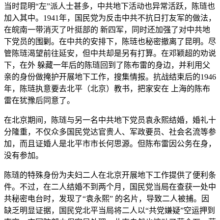
当时昆明“左”派人士甚多，中共地下活动也异常活跃，陈琏也
加入其中。1941年，国民党为反击中共不抗日打友军的做法，
在皖南一带消灭了叶挺部的 新四军，同时还加强了对中共地
下党员的围剿。在中共的安排下，陈琏也秘密撤离了昆明。尽
管陈琏渴望前往延安，但中共却是另有打算。在邓颖超的劝说
下，在外 躲藏一年后的陈琏回到了陈布雷的身边，并利用父
亲的身份做掩护开展地下工作，搜集情报。抗战结束后的1946
年，陈琏执意要去北平（北京）教书，把家安在 上海的陈布
雷在犹豫后同意了。
在北京期间，陈琏与另一名中共地下党员袁永熙结婚，婚礼十
分隆重，不仅众多国民党达官贵人、军政要员、社会名流等参
加，而且证婚人是北平市市长何思源。但陈布雷因公务在身，
没有参加。
陈琏的特殊身份为夫妇二人在北京开展地下工作提供了便利条
件。不过，在二人结婚不到两个月，国民党当局在查获一处中
共秘密电台时，发现了“袁永熙” 的名片，导致二人被捕。因
缺乏明显证据，国民党北平当局将二人以“共党嫌疑”空运押到