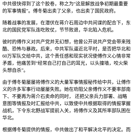
中共很快得到了这个胶卷，称之为“这是解放战争初期最重要
的军事情报”。傅冬菊出卖了父亲，也出卖了国民政府。
随着战事的发展，在潜伏在蒋介石周边中共间谍的配合下，东
北的国民党军队连吃败仗，节节败退，华北陷入危机。
彼时的傅作义对共产党并无幻想，他曾公开说共产党会带来残
酷、恐怖与暴政。后来，中共军队逼近北平时，是否把华北和
60万军队交给中共，这个责任感和现实状况使傅作义心情非常
矛盾，他痛苦到“经常自己打自己的耳光，以头撞墙，咬火柴
头想自杀”。
由于傅冬菊屡屡将傅作义的大量军事情报秘传给中共，让傅作
义的许多军事行动屡屡失败。她在劝阻父亲傅作义不要率部南
下、不要再为蒋介石卖命的同时， 还把父亲兵力部署、战略
意图等情报及时汇报给中共，以致使中共根据取得的情报掌握
战机，下令东北野战军提前入关，将傅作义及其所率部队困在
华北。
根据傅冬菊提供的情报，中共做出了和平解决北平的决定。而