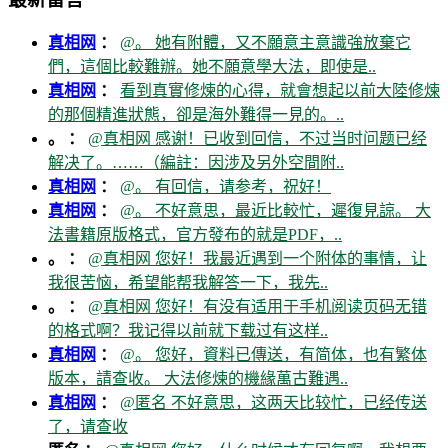
真相网
：
@。 她有附體，又不願意主意識強放棄它
們，這個比較難辦。她不願意學大法，即使是..
真相网
：
看到真實修煉的心得，就會想起以前大陸修煉
的那個精進狀態，卻是海外難得一見的。..
。 ：
@真相网 感谢！已收到回信，不过当时问题已经
解决了。……（編註：因涉及另外空間附..
真相网
：
@。 有回信，请参考，祝好！
真相网
：
@。 不好意思，最近比較忙，遲復見諒。 大
法書籍原版格式，官方發布的就是PDF，..
。 ：
@真相网 您好！我最近遇到一个附体的事情，让
我很苦恼，希望能帮我解答一下，我先..
。 ：
@真相网 您好！有没有适用于手机阅读页码无错
的格式啊？我记得以前就下载过有这样..
真相网
：
@。 您好，資料已傳送，有简体，也有繁体
版本，請查收。 大法修煉的機緣萬古難遇..
真相网
：
@匿名 不好意思，这两天比较忙，已经传送
了，请查收