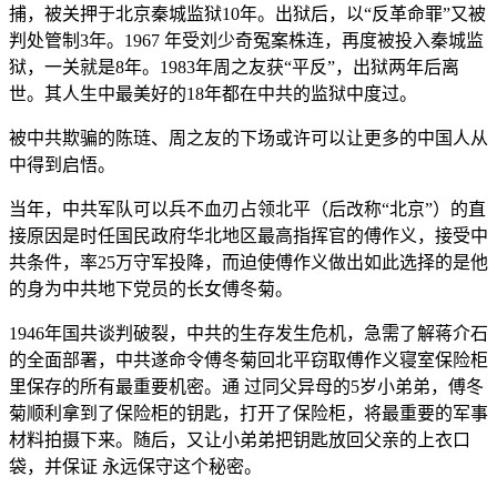
捕，被关押于北京秦城监狱10年。出狱后，以“反革命罪”又被
判处管制3年。1967 年受刘少奇冤案株连，再度被投入秦城监
狱，一关就是8年。1983年周之友获“平反”，出狱两年后离
世。其人生中最美好的18年都在中共的监狱中度过。
被中共欺骗的陈琏、周之友的下场或许可以让更多的中国人从
中得到启悟。
当年，中共军队可以兵不血刃占领北平（后改称“北京”）的直
接原因是时任国民政府华北地区最高指挥官的傅作义，接受中
共条件，率25万守军投降，而迫使傅作义做出如此选择的是他
的身为中共地下党员的长女傅冬菊。
1946年国共谈判破裂，中共的生存发生危机，急需了解蒋介石
的全面部署，中共遂命令傅冬菊回北平窃取傅作义寝室保险柜
里保存的所有最重要机密。通 过同父异母的5岁小弟弟，傅冬
菊顺利拿到了保险柜的钥匙，打开了保险柜，将最重要的军事
材料拍摄下来。随后，又让小弟弟把钥匙放回父亲的上衣口
袋，并保证 永远保守这个秘密。