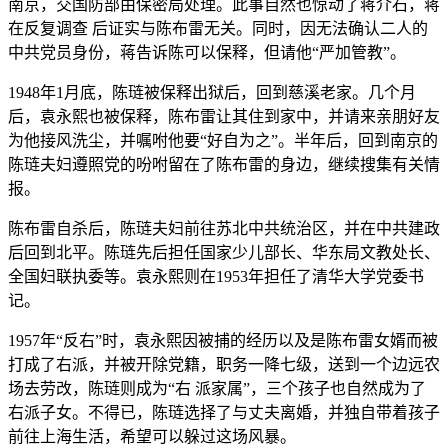
南京，交国防部由保密局处理。此事自然也惊动了蒋介石，蒋
在反复调查 后证实与陈布雷无关。同时，因无法确认二人的
中共党员身份，蒋告诉陈可以保释，但请他“严加管教”。
1948年1月底，陈琏被保释出狱后，回到慈溪老家。几个月
后，袁永熙也被保释，陈布雷让其住到家中，并请来亲朋好友
为他接风洗尘，并嘱咐他要“好自为之”。半年后，回到南京的
陈琏夫妇遵照党的吩咐留在了陈布雷的身边，继续搜集有关情
报。
陈布雷自杀后，陈琏夫妇前往苏北中共统治区，并在中共建政
后回到北平。陈琏先后担任国家少儿部长、华东局文教处长、
全国妇联执委等。袁永熙则在1953年担任了清华大学党委书
记。
1957年“反右”时，袁永熙因被捕的经历以及是陈布雷女婿而被
打成了右派，并被开除党籍，职务一降七级，送到一个边远农
场去劳改，陈琏则成为“右 派家属”，三个孩子也自然成为了
右派子女。不得已，陈琏选择了与丈夫离婚，并独自带着孩子
前往上海生活，希望可以躲过这场风暴。