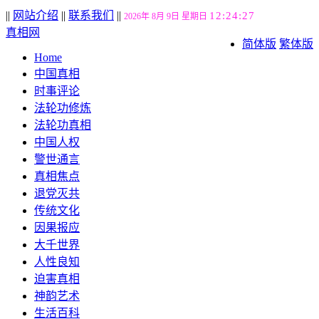
||
网站介绍
||
联系我们
||
12:24:28
2026年 8月 9日 星期日
真相网
简体版
繁体版
Home
中国真相
时事评论
法轮功修炼
法轮功真相
中国人权
警世通言
真相焦点
退党灭共
传统文化
因果报应
大千世界
人性良知
迫害真相
神韵艺术
生活百科