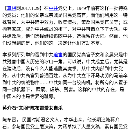
【
真相
网2017.1.29】在
中共
党史上，1949年前有这样一批特殊
的党员：他们的父亲或亲戚是国民党高官，而他们利用这一特
殊背景，为中共暗中效力，收集情报，策反国民党官员等；或
抛弃家庭，成为中共统战的棋子，对中共可谓立下了大功。中
共建政后，他们选择继续追随中共，选择留在大陆。然而，他
们没想到的是，他们的这一决定让他们万劫不复。
本系列所列举的遭到中共
迫害
的国民党高官子女和亲属只是中
共残害中国人历史的冰山一角。可以说，中共成立后，尤其是
在建政后，没有什么人能逃脱其魔掌。从中共内部到中共党
外，从中共高官到普通百姓，从为中共立下汗马功劳的马前卒
到中共的统战物件……中共如同一台绞肉机，将所有的人置于
同一部机器下， 蹂躏、虐杀、残害。这样的中共的存在，是
中国人的也是世界的耻辱。
蒋介石“文胆”陈布雷爱女自杀
陈布雷， 民国时期著名文人，才华出众。他长期追随蒋介
石，参与国民党上层决策，为蒋草拟了大量文稿，素有国民党