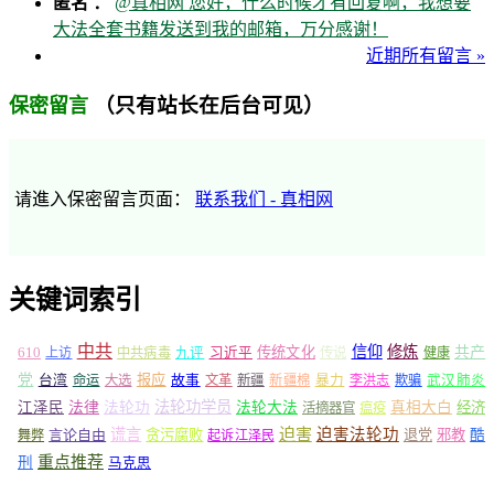
匿名 ：
@真相网 您好，什么时候才有回复啊，我想要
大法全套书籍发送到我的邮箱，万分感谢！
近期所有留言 »
（只有站长在后台可见）
保密留言
请進入保密留言页面：
联系我们 - 真相网
关键词索引
中共
信仰
修炼
610
传统文化
共产
上访
中共病毒
九评
习近平
传说
健康
党
报应
台湾
命运
大选
故事
文革
新疆
新疆棉
暴力
李洪志
欺骗
武汉肺炎
法轮功学员
江泽民
法律
法轮功
法轮大法
真相大白
经济
活摘器官
瘟疫
谎言
迫害
迫害法轮功
言论自由
贪污腐败
退党
邪教
酷
舞弊
起诉江泽民
重点推荐
刑
马克思