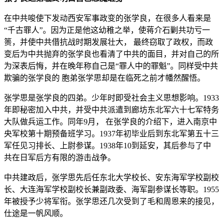
在中共唆使下发动西安军事政变的张学良，在很多人看来是
“千古罪人”。因为正是他这幼稚之举，使蒋介石剿共功亏一
篑，并使中共借抗战时期发展壮大， 最终窃取了政权，而政
变后为中共抛弃的张学良也看清了中共的面目，并对自己的所
为深表后悔，并在晚年称自己是“罪人中的罪魁”。同样受中共
欺骗的张学良的 胞弟张学思却是在临死之前才幡然醒悟。
张学思是张学良的四弟。少年时即受社会主义思想影响。1933
年即秘密加入中共，并受中共派遣到廊坊东北军六十七军特务
大队做兵运工作。同年9月， 在张学良的介绍下，进入南京中
央军校第十期预备班学习。1937年初毕业后到东北军第五十三
军任见习排长、上尉参谋。1938年10到延安，其后参与了中
共在日军后方有限的游击战争。
中共建政后，张学思先后任东北大学校长、安东海军学校副校
长、大连海军学校副校长兼副政委、海军副参谋长等职。1955
年被授予少将军衔。张学思还几次受到了毛和周恩来的接见，
仕途是一帆风顺。