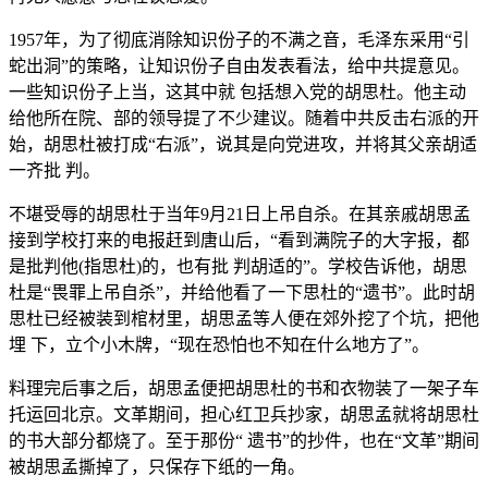
1957年，为了彻底消除知识份子的不满之音，毛泽东采用“引
蛇出洞”的策略，让知识份子自由发表看法，给中共提意见。
一些知识份子上当，这其中就 包括想入党的胡思杜。他主动
给他所在院、部的领导提了不少建议。随着中共反击右派的开
始，胡思杜被打成“右派”，说其是向党进攻，并将其父亲胡适
一齐批 判。
不堪受辱的胡思杜于当年9月21日上吊自杀。在其亲戚胡思孟
接到学校打来的电报赶到唐山后，“看到满院子的大字报，都
是批判他(指思杜)的，也有批 判胡适的”。学校告诉他，胡思
杜是“畏罪上吊自杀”，并给他看了一下思杜的“遗书”。此时胡
思杜已经被装到棺材里，胡思孟等人便在郊外挖了个坑，把他
埋 下，立个小木牌，“现在恐怕也不知在什么地方了”。
料理完后事之后，胡思孟便把胡思杜的书和衣物装了一架子车
托运回北京。文革期间，担心红卫兵抄家，胡思孟就将胡思杜
的书大部分都烧了。至于那份“ 遗书”的抄件，也在“文革”期间
被胡思孟撕掉了，只保存下纸的一角。