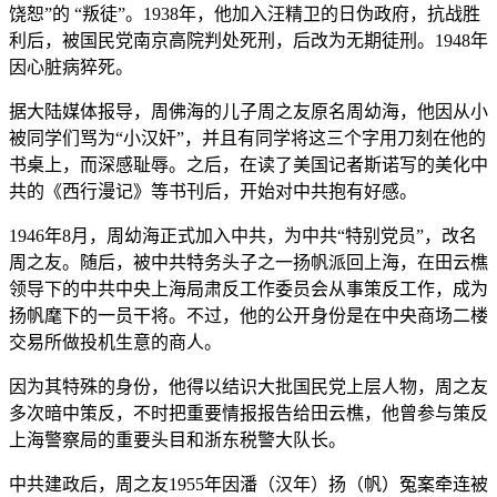
饶恕”的 “叛徒”。1938年，他加入汪精卫的日伪政府，抗战胜
利后，被国民党南京高院判处死刑，后改为无期徒刑。1948年
因心脏病猝死。
据大陆媒体报导，周佛海的儿子周之友原名周幼海，他因从小
被同学们骂为“小汉奸”，并且有同学将这三个字用刀刻在他的
书桌上，而深感耻辱。之后，在读了美国记者斯诺写的美化中
共的《西行漫记》等书刊后，开始对中共抱有好感。
1946年8月，周幼海正式加入中共，为中共“特别党员”，改名
周之友。随后，被中共特务头子之一扬帆派回上海，在田云樵
领导下的中共中央上海局肃反工作委员会从事策反工作，成为
扬帆麾下的一员干将。不过，他的公开身份是在中央商场二楼
交易所做投机生意的商人。
因为其特殊的身份，他得以结识大批国民党上层人物，周之友
多次暗中策反，不时把重要情报报告给田云樵，他曾参与策反
上海警察局的重要头目和浙东税警大队长。
中共建政后，周之友1955年因潘（汉年）扬（帆）冤案牵连被