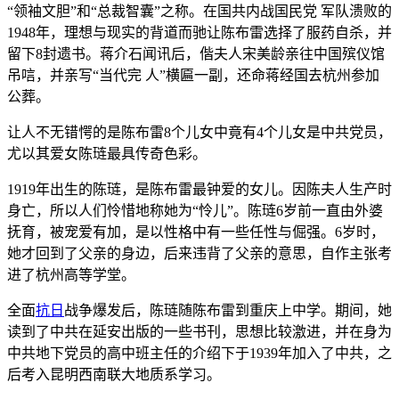
“领袖文胆”和“总裁智囊”之称。在国共内战国民党 军队溃败的
1948年，理想与现实的背道而驰让陈布雷选择了服药自杀，并
留下8封遗书。蒋介石闻讯后，偕夫人宋美龄亲往中国殡仪馆
吊唁，并亲写“当代完 人”横匾一副，还命蒋经国去杭州参加
公葬。
让人不无错愕的是陈布雷8个儿女中竟有4个儿女是中共党员，
尤以其爱女陈琏最具传奇色彩。
1919年出生的陈琏，是陈布雷最钟爱的女儿。因陈夫人生产时
身亡，所以人们怜惜地称她为“怜儿”。陈琏6岁前一直由外婆
抚育，被宠爱有加，是以性格中有一些任性与倔强。6岁时，
她才回到了父亲的身边，后来违背了父亲的意思，自作主张考
进了杭州高等学堂。
全面
抗日
战争爆发后，陈琏随陈布雷到重庆上中学。期间，她
读到了中共在延安出版的一些书刊，思想比较激进，并在身为
中共地下党员的高中班主任的介绍下于1939年加入了中共，之
后考入昆明西南联大地质系学习。