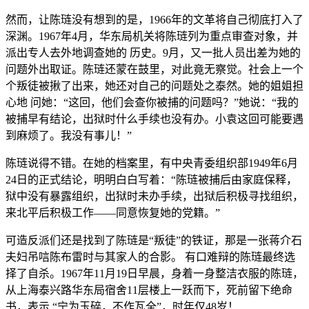
然而，让陈琏没有想到的是，1966年的文革将自己彻底打入了
深渊。1967年4月，华东局机关将陈琏列为重点审查对象，并
派出专人去外地调查她的 历史。9月，又一批人员出差为她的
问题外出取证。陈琏还蒙在鼓里，对此竟无察觉。社会上一个
个叛徒被揪了出来，她还对自己的问题处之泰然。她的姐姐担
心地 问她：“这回，他们会查你被捕的问题吗？”她说：“我的
被捕早有结论，出狱时什么手续也没有办。小袁这回可能要遇
到麻烦了。我没有事儿！”
陈琏说得不错。在她的档案里，有中央青委组织部1949年6月
24日的正式结论，明明白白写着：“陈琏被捕后由家庭保释，
狱中没有暴露组织，出狱时未办手续，出狱后积极寻找组织，
来北平后积极工作——同意恢复她的党籍。”
可造反派们还是找到了陈琏是“叛徒”的铁证，那是一张蒋介石
夫妇吊唁陈布雷时与其家人的合影。 有口难辩的陈琏最终选
择了自杀。1967年11月19日早晨，身着一身整洁衣服的陈琏，
从上海泰兴路华东局宿舍11层楼上一跃而下，死前留下绝命
书，表示 “宁为玉碎，不作瓦全”，时年仅48岁！