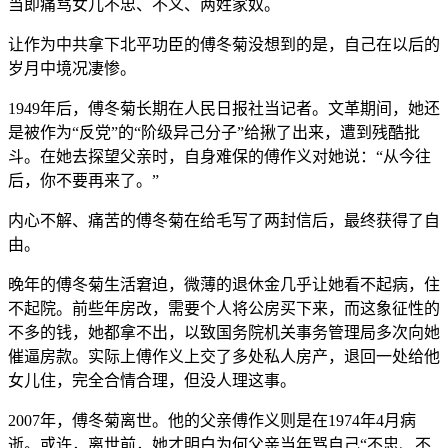
当即痛骂女儿不忠、不义、两姓家奴。
让作为中共拿下北平功臣的傅冬菊没想到的是，自己在以后的
岁月中境况凄惨。
1949年后，傅冬菊长期在人民日报社当记者。文革期间，她还
是被作为“反党”的“阶级异己分子”给揪了出来，遭到残酷批
斗。在她去探望父亲时，自身难保的傅作义对她说：“从今往
后，你不要再来了。”
内心不解、痛苦的傅冬菊在给毛写了两封信后，最终获得了自
由。
晚年的傅冬菊生活窘迫，微薄的退休金几乎让她看不起病，住
不起院。前些年房改，需要个人将公房买下来，而这象征性的
不多的钱，她都拿不出，以致国务院机关事务管理局多次向她
催逼房款。实际上傅作义上交了多处私人房产，退回一处给他
女儿住，完全合情合理，但没人理这事。
2007年，傅冬菊离世。他的父亲傅作义则是在1974年4月病
逝。或许，离世前，她才明白为何父亲当年骂自己“不忠、不