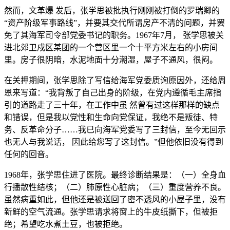
然而，文革爆 发后，张学思被批执行刚刚被打倒的罗瑞卿的
“资产阶级军事路线”，并要其交代所谓房产不清的问题，并罢
免了其海军司令部党委书记的职务。1967年7月， 张学思被关
进北郊卫戍区某团的一个营区里一个十平方米左右的小房间
里。房子很阴暗，水泥地面十分潮湿，屋子不通风，很闷。
在关押期间，张学思除了写信给海军党委质询原因外，还给周
恩来写道：“我背叛了自己出身的阶级，在党内遵循毛主席指
引的道路走了三十年，在工作中虽 然曾有过这样那样的缺点
和错误，但是我以党性和生命向党保证，我绝不是叛徒、特
务、反革命分子……我已向海军党委写了三封信，至今无回示
也无人与我说话， 因此给您写了这封信。”但他依旧没有得到
任何的回音。
1968年，张学思住进了医院。最终诊断结果是：（一）全身血
行播散性结核；（二）肺原性心脏病；（三）重度营养不良。
虽然病重如此，但他还是被送回了密不透风的小屋子里，没有
新鲜的空气流通。张学思请求将窗上的牛皮纸撕下，但被拒
绝；希望吃水煮土豆，也被拒绝。