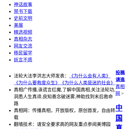
神话故事
禁书下载
史前文明
美展
精选视频
真相杂志
网友交流
移民留学
妖言不惑
投稿
法轮大法李洪志大师发表：
《为什么会有人类》
请進
《为什么要救度众生》
《为什么人类是迷的社会》
真相
真相广传播,诛谎言红魔,了解中国真相,关注法轮功,
网
>
洞悉人生真谛,良知善念破迷雾,神助找到末后救命
路
中
真相网：传播真相，开放版权，原创首发，自由转
国
载
翻墙技术：请安全要求高的网友重点参阅美博园
真