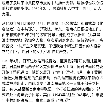
组建了隶属于中共南京市委的中共扬州支部。居瀛棣也决心追
随祁式潜的步伐。1939年2月，居瀛棣加入中共。同月，两人
完婚。
从1938年9月到1943年7月，居瀛棣（化名朱慎）和祁式潜（化
名赵政）在中共鄂东、鄂豫皖、皖东、淮南抗日根据地工作。
由于祁式潜夫妇特殊的 家庭背景，他们成了根据地（尤其是
淮南根据地）的知名人物，多次受到刘少奇、陈毅的接见。陈
毅曾说：“共产主义是真理，不但我这个喝过洋墨水的人投身
它的 门下，连居正的女儿也相信共产党。”
1943年4月，日军进攻淮南根据地，区党委部署妇女和儿童疏
散。居瀛棣遂携两子经区党委批准潜入上海，同时淮南区党委
开始了整风运动，随即又展开 了“审干”运动。8月，由于受到
“抢救失足者”运动的负面影响，作为淮南区党委高级干部的祁
式潜被迫出走，由此引发了淮南东南地区一大批干部受到怀
疑，有 人甚至断言南京学联是一个打着红旗的特务组织。祁
式潜赴上海与妻子团聚，其间（1943年8月至1945年8月）未能
与中共组织联系上，事实上形成了“脱 党”。