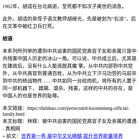
1962年，胡适在台北病逝，至死都不知次子离世的消息。
此外，胡适的亲侄子语文教师胡继光，先是被划为“右派”，后
在文革中被红卫兵打死。
结语
本系列所列举的遭到中共迫害的国民党高官子女和亲属只是中
共残害中国人历史的冰山一角。可以说，中共成立后，尤其是
在建政后，没有什么人能逃脱其魔 掌。从中共内部到中共党
外，从中共高官到普通百姓，从为中共立下汗马功劳的马前卒
到中共的统战物件……中共如同一台绞肉机，将所有的人置于
同一部机器下， 蹂躏、虐杀、残害。这样的中共的存在，是
中国人的也是世界的耻辱。
本文链接：https://dafahao.com/persecuted-kuomintang-official-
family.html
本文标题：林辉：被中共迫害的国民党高官子女及亲属的遭遇
- 真相网
« 前文：
世界第一秀 展中华文化精髓 提升世界能量境界