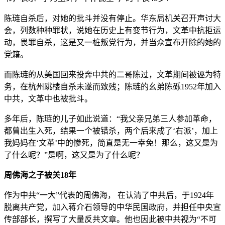
陈琏自杀后，对她的批斗并没有停止。华东局机关召开声讨大
会，列数种种罪状，说她在历史上有变节行为，文革中抗拒运
动，畏罪自杀，这是又一桩叛党行为，并当众宣布开除的她的
党籍。
而陈琏的从美国回来投奔中共的二哥陈过，文革期间被诬为特
务，在杭州跳楼自杀未遂而致残；陈琏的幺弟陈砾1952年加入
中共，文革中也被批斗。
多年后，陈琏的儿子如此说道：“我父亲兄弟三人参加革命，
都曾出生入死，结果一个被错杀，两个后来成了‘右派’，加上
我妈妈在‘文革’中的惨死，简直是无一幸免！那么，这又是为
了什么呢？”是啊，这又是为了什么呢？
周佛海之子被关18年
作为中共“一大”代表的周佛海， 在认清了中共后，于1924年
脱离共产党，加入蒋介石领导的中华民国政府，并担任中央宣
传部部长，撰写了大量反共文章。他也因此被中共视为“不可