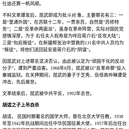
仕途还算一帆风顺。
不料文革爆发后，屈武即成为批斗对 象，主要罪名有三：一
是“里通外国”，在苏联十二年，一贯亲苏，自然是“苏修特
务”；二是“反革命两面派”，虽身在革命阵营，实际对国民党
感情深厚，为于 右任夫人祝寿是为呼应蒋介石“反攻大陆”；
三是“包庇叛徒”，在新疆帮张治中营救的131名中共人员均为
“叛徒”，将他们送回延安是蒋介石的“阴谋”。
因屈武对上述罪名坚决否认，由此被认定为“顽固不化的反动
分子”，遭到严重迫害。1968年8月，屈武被以“反革命罪”投入
秦城监狱。在关押期间，屈武的妻子于芝秀、岳母高仲琳遭受
冲击，先后离世。
文革结束后，屈武被中共平反，1992年去世。
胡适之子上吊自杀
胡适， 民国时期著名的国学大师，曾在北京大学任教，1938
年至1942年抗战期间出任中华民国驻美大使，1957年后出任台