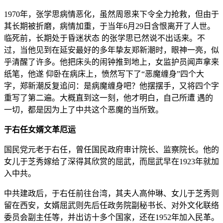
1970年，张学思病情恶化，虽然周恩来下令全力抢救，但由于
其长期被折磨，病情加重，于当年6月29日含恨离开了人世。
临死前，长期处于昏迷状态 的张学思已然说不出话来。不
过，当他见到在延安最好的多年挚友郑新潮时，眼神一亮，似
乎清醒了许多。他把床头的闹钟推到地上，女监护员闻声拿来
纸笔，他遂 仰卧在病床上，愤然写下了“恶魔缠身”四个大
字，郑新潮反复追问：是病魔缠身吧？他摆摆手，又将四个字
重写了第二遍。大概直到这一刻，他才明白，自己所遭 遇的
一切，都是因为上了中共这个恶魔的当所致。
于右任女婿文革厄运
国民党元老于右任，曾任国民政府审计院长、监察院长。他的
女儿于芝秀嫁给了深得其欣赏的屈武，而屈武早在1923年就加
入中共。
中共建政后，于右任前往台湾，其夫人高仲琳、女儿于芝秀则
留在西安，女婿屈武则先后任政务院副秘书长、对外文化联络
委员会副主任等，并出访十多个国家，还在1952年加入民革。