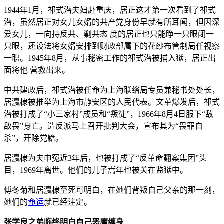
1944年1月，祁式潜夫妇赴重庆，居正这才第一次看到了祁式
潜，虽然居正对女儿女婿的共产党身份早就有所耳闻，但因深
爱女儿，一向持反共、剿共态 度的居正也只能睁一只眼闭一
只眼，还设法将女婿安排到财政部属下的花纱布管制局任视察
一职。1945年8月，从事秘密工作的祁式潜被捕入狱，居正出
面将他 营救出来。
中共建政后，祁式潜被任命为上海联络局专员兼秘书处处长，
居瀛棣被推举为上海市静安区的人民代表。文革爆发后，祁式
潜被打成了“小三家村”成员和“叛徒”，1966年8月4日服下“敌
敌畏”身亡。造反派马上召开批判大会，宣布其为“畏罪自
杀”，开除党籍。
居瀛棣为夫申冤近3年后，也被打成了“反革命翻案集团”头
目，1969年离世。他们的儿子嵩年也被关在监狱中。
傅冬菊和居瀛棣至死可明白，在她们背叛自己父亲的那一刻，
她们的
命运
就已经注定。
张学良之弟临终明白自己恶魔缠身