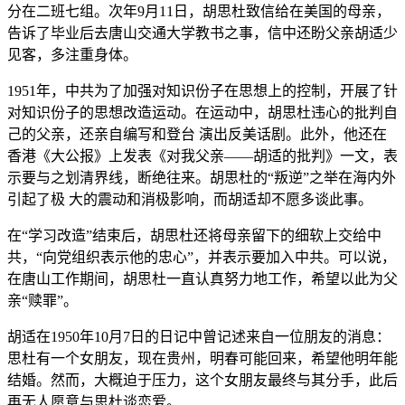
分在二班七组。次年9月11日，胡思杜致信给在美国的母亲，
告诉了毕业后去唐山交通大学教书之事，信中还盼父亲胡适少
见客，多注重身体。
1951年，中共为了加强对知识份子在思想上的控制，开展了针
对知识份子的思想改造运动。在运动中，胡思杜违心的批判自
己的父亲，还亲自编写和登台 演出反美话剧。此外，他还在
香港《大公报》上发表《对我父亲——胡适的批判》一文，表
示要与之划清界线，断绝往来。胡思杜的“叛逆”之举在海内外
引起了极 大的震动和消极影响，而胡适却不愿多谈此事。
在“学习改造”结束后，胡思杜还将母亲留下的细软上交给中
共，“向党组织表示他的忠心”，并表示要加入中共。可以说，
在唐山工作期间，胡思杜一直认真努力地工作，希望以此为父
亲“赎罪”。
胡适在1950年10月7日的日记中曾记述来自一位朋友的消息：
思杜有一个女朋友，现在贵州，明春可能回来，希望他明年能
结婚。然而，大概迫于压力，这个女朋友最终与其分手，此后
再无人愿意与思杜谈恋爱。