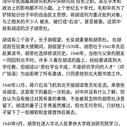
湾中华民国最高研究机构中央研究院 院长之职。其在学术和
政治上的影响都不可小觑。上个世纪五十年代，毛和中共为了
铲除知识份子中的自由民主思想，将胡适列为重点批判对象，
与之相关的不少人 被关、被打成“右派”，甚至被害。这其中
就有胡适的次子胡思杜。
胡适有三个孩子，长子胡祖望、长女胡素斐和胡思杜。 在胡
适担任驻美大使期间，胡祖望于1939年、胡思杜于1941年先后
赴美读书，胡思杜选择修读历史。1948年，当他与父亲的朋友
一同回到北平时，许多 人看在胡适的面上，纷纷邀请其到大
学任教，但胡适以“思杜学业不成，不是研究学问的人才”（邓
广铭语）为由拒绝了所有邀请，只同意他到北大图书馆工作。
1948年12月，蒋介石派飞机到北平接胡适等文化名流。来使告
诉胡适，这是南下的最后一次机会。对中共没有什么了解，但
自认为没有做过对其有害的事情、不会被其怎样的胡思杜决意
留下。胡适的妻子江冬秀虽然难过，但也无可奈何，只好给儿
子留下了一些细软和金银首饰后离去。
1949年9月，胡思杜进入华北人民革命大学政治研究院学习，