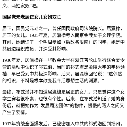
义、两姓家奴”吧。
国民党元老居正女儿女婿双亡
居正，国民党元老之一，曾任国民政府司法院院长。居瀛棣，
居正的女儿。1935年夏，居瀛棣考入南京金陵女子文理学院。
其间，她结识了一个叫周曼如（后改名周南）的同学，她是中
共周边组织成员，并深受其影响。
1936年夏，居瀛棣在一些教会大学在浙江普陀山举行联合夏令
营的活动中认识了祁式潜，当时的祁式潜是金陵大学的学运领
袖，早已受到中共极深影响。后来，居瀛棣回忆说：“这偶然
的相识，不料是根本改变我今后思想生活的渊源。”
最终，祁式潜并不知道居瀛棣是居正的女儿，只是觉得这个女
学生穿着很朴素，也很有个性。后来，在祁式潜知道了她的身
份后，就把她作为“发展周边团体”的物件，慢慢的两人之间又
产生了爱情。
1937年抗战全面爆发后，已秘密加入中共的祁式潜回到扬州，