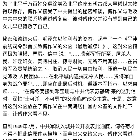
为了北平千万百姓免遭涂炭及北平这座五朝古都大量稀世文物
得以保存，傅作义接受了中共提出的秘密和谈，傅作义与毛及
中共中央的联系均通过傅冬菊，彼时傅作义并没有想到自己的
女儿早已背叛了自己。
秘密和谈结束后，毛泽东以胜利者的姿态，起草了一个《平津
前线司令部首长致傅作义的公函（最后通牒）》。这封公函措
词极为强横、严厉。信中 说：“……贵部军行所至，屠杀人
民、奸淫妇女、焚毁村庄、掠夺财物、无所不用其极……在贵
将军及贵党统治之下，取消人民一切自由权利，压迫一切民主
党派及 人民团体……在北平城内逮捕无辜人民……贵将军自
身为战争罪犯……即应在此最后时机，遵照本军指示，以求自
赎……。”在傅冬菊接到邓宝珊与中共代表苏静转 来的这封信
时，深怕“士可杀，不可辱”的父亲临时改变主意。于是，故意
将这封公函放在了傅作义在中南海居仁堂办公室的文件堆下
面，让傅作义看不见。
直到1949年2月，中共军队入城并公开发表此通牒，傅冬菊才
不得不把此信原件从档堆下面拿出来交给父亲。傅作义看过，