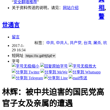
“
安全翻墙推荐
”
相
,
关于资料传送的说明，请见：
网站介绍
警
世通言
留言
标签：
中共
,
中共人
,
共产党
,
台湾
,
屠杀
,
抗
2017-1-
日战争
,
政变
,
文革
,
蒋介石
,
迫害
,
重点推荐
29 16:34
短网址
字号
林辉：被中共迫害的国民党高
官子女及亲属的遭遇