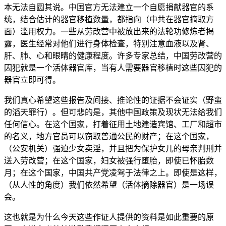
本无法自圆其说。中国官方无法建立一个自愿捐献器官的系
统，结合估计的器官移植数量，都指向（中共在器官摘取方
面）滥用权力。一些从劳改营中被放出来的法轮功修炼者揭
露，医生经常对他们进行身体检查，特别注意血液以及肾、
肝、肺、心和眼睛的健康程度。许多专家总结，中国劳改营的
囚犯就是一个活体器官库，当有人需要器官移植时这些囚犯的
器官立即可得。
我们真心希望这些报告及间接、推论性的证据不会证实（野蛮
的滔天罪行）。但可悲的是，其他中国政策及现状无法给我们
任何信心。在这个国家，打着征用土地建造宾馆、工厂和超市
的名义，地方官员可以窃取普通公民的财产；在这个国家，
（公安机关）强迫少女卖淫，并且把为保护女儿的母亲判刑并
送入劳改营；在这个国家，妇女被强行堕胎，即使已怀胎数
月；在这个国家，中国共产党凌驾于法律之上。即使是这样，
（从人性的角度）我们依然希望（活体摘除器官）是一场误
会。
这也就是为什么今天这些作证人提供的资料是如此重要的原