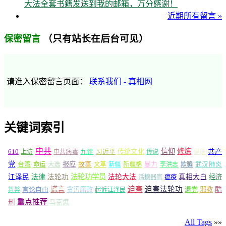
大法全套书籍发送到我的邮箱，万分感谢！
近期所有留言 »
（只有站长在后台可见）
保密留言
请進入保密留言页面：
联系我们 - 真相网
关键词索引
中共
信仰
修炼
610
传统文化
共产
上访
中共病毒
九评
习近平
传说
健康
党
报应
台湾
命运
大选
故事
文革
新疆
新疆棉
暴力
李洪志
欺骗
武汉肺炎
法轮功学员
江泽民
法律
法轮功
法轮大法
真相大白
经济
活摘器官
瘟疫
谎言
迫害
迫害法轮功
言论自由
贪污腐败
退党
邪教
酷
舞弊
起诉江泽民
重点推荐
刑
马克思
All Tags
»»