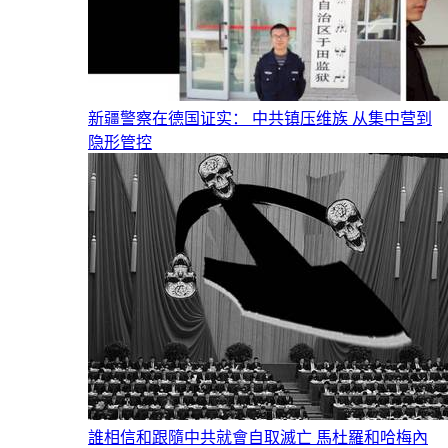
新疆警察在德国证实： 中共镇压维族 从集中营到
隐形管控
誰相信和跟隨中共就會自取滅亡 馬杜羅和哈梅內