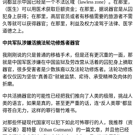
词都显示中国已经是一个不法区域（lawless zone）。在那里，
（医生）可以用医术获取巨额资金；在那里，据说器官是从囚
犯身上获得；在那里，高层官员或者有移植需要的旅游者不需
久等就可以获得器官；在那里，利益及权力凌驾于法律、医学
道德之上。
中共军队涉嫌活摘法轮功修炼者器官
我刚刚说的只是普通的移植手术，但是还有更沉重的一面，那
就是中国军医涉嫌在中国监狱及劳改营从活着的囚犯身上摘取
器官，很多受害者是少数族裔以及法轮功修炼者。法轮功修炼
者仅仅因为坚信“真善忍”就被监禁、疟待、承受精神及肉体的
折磨。
中共活摘器官的可能性已经把我们推向了人类的极限，挑战人
类的语言，如果是真的，甚至更严重的话，连“反人类罪”都显
得苍白无力，这样的罪行罄竹难书。
对那些怀疑现代国家可以犯下如此可怖罪行的人，我推荐（资
深记者）葛特曼（Ethan Gutmann）的一篇文章，并且他已经