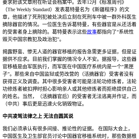
要求把该文章附在听证会档案中。去年12月《标准周刊》
（The Weekly Standard）发表葛特曼名为《新疆程序》的文
章，他描述了死刑犯被处决后立刻在死刑车中被一群外科医生
摘除器官的情况。一位医生告诉葛特曼，有些器官是从还活着
的受害者身上摘除的。葛特曼表示这些
故事
都指向了“系统性
毁灭中国宗教犯及政治犯”。
揭露野蛮、惨无人道的器官移植的报告急需更多证据，但是证
据供不应求。目前我们掌握的情况令人不安。据报导，这些器
官移植是由军医执行，而军医在中国医疗系统内是一个“黑匣
子”。那些来自中国监狱或劳改营的（活摘器官）受害者没有
获得正义及调查。其中很多受害者可能是法轮功修炼者，法轮
功修炼者被扣押时担心影响亲人或其他修炼者而拒绝提供自己
的姓名。当然，（活摘器官后）的受害者无法逃离并作证，而
（中共）事后更是迅速火化销毁物证。
中共凌驾法律之上 无法自圆其说
我们必须承认有很多间接、推论性的证据。 在国际大会上，
中国医生及卫生部官员讨论中国器官移植系统时，那些数据根