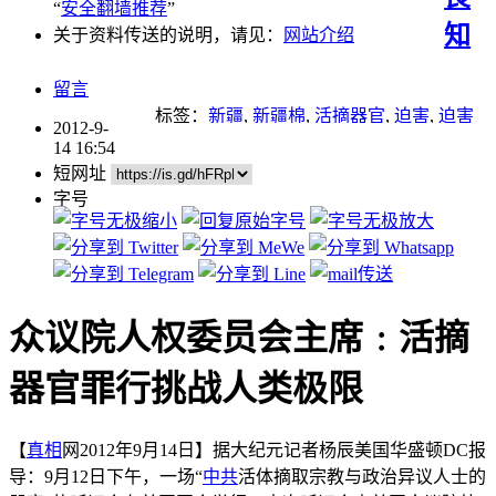
“
安全翻墙推荐
”
知
关于资料传送的说明，请见：
网站介绍
留言
标签：
新疆
,
新疆棉
,
活摘器官
,
迫害
,
迫害
2012-9-
法轮功
14 16:54
短网址
字号
众议院人权委员会主席﹕活摘
器官罪行挑战人类极限
【
真相
网2012年9月14日】据大纪元记者杨辰美国华盛顿DC报
导：9月12日下午，一场“
中共
活体摘取宗教与政治异议人士的