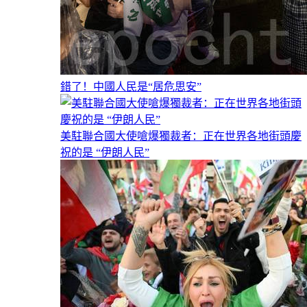
錯了！中國人民是“居危思安”
美駐聯合國大使嗆爆獨裁者：正在世界各地街頭慶
祝的是 “伊朗人民”