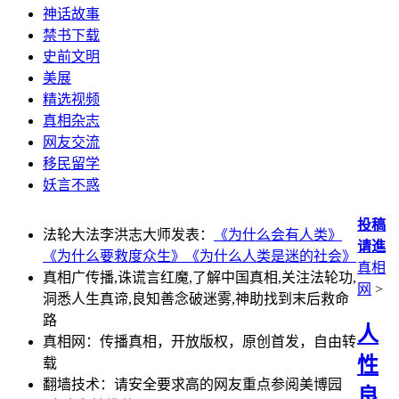
神话故事
禁书下载
史前文明
美展
精选视频
真相杂志
网友交流
移民留学
妖言不惑
投稿
法轮大法李洪志大师发表：
《为什么会有人类》
请進
《为什么要救度众生》
《为什么人类是迷的社会》
真相
真相广传播,诛谎言红魔,了解中国真相,关注法轮功,
网
>
洞悉人生真谛,良知善念破迷雾,神助找到末后救命
路
人
真相网：传播真相，开放版权，原创首发，自由转
性
载
翻墙技术：请安全要求高的网友重点参阅美博园
良