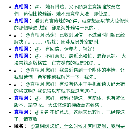
真相网
：
@。 她有附體，又不願意主意識強放棄它
們，這個比較難辦。她不願意學大法，即使是..
真相网
：
看到真實修煉的心得，就會想起以前大陸修煉
的那個精進狀態，卻是海外難得一見的。..
。 ：
@真相网 感谢！已收到回信，不过当时问题已经
解决了。……（編註：因涉及另外空間附..
真相网
：
@。 有回信，请参考，祝好！
真相网
：
@。 不好意思，最近比較忙，遲復見諒。 大
法書籍原版格式，官方發布的就是PDF，..
。 ：
@真相网 您好！我最近遇到一个附体的事情，让
我很苦恼，希望能帮我解答一下，我先..
。 ：
@真相网 您好！有没有适用于手机阅读页码无错
的格式啊？我记得以前就下载过有这样..
真相网
：
@。 您好，資料已傳送，有简体，也有繁体
版本，請查收。 大法修煉的機緣萬古難遇..
真相网
：
@匿名 不好意思，这两天比较忙，已经传送
了，请查收
匿名 ：
@真相网 您好，什么时候才有回复啊，我想要