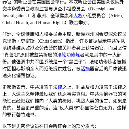
器官”的听证会在美国国会举行。本次听证会由美国众议院外
交事务委员会政府监督与调查小组委员会（Oversight and
Investigations）和非洲、全球健康和
人权
小组委员会（Africa,
Global Health, and Human Rights）联合举办。
非洲、全球健康和人权委员会主席、新泽西州国会资深众议员
克里斯‧史密斯（Chris Smith）指出，许多证据显示中共军队
系统涉嫌从监狱及劳改营的被关押者身上获得器官，而且坚信
“真善忍”原则被监禁折磨的
法轮功
修炼
者就是其中的一大部
份。他强调中共军医系统是一个“黑匣子”，法轮功修炼者被抓
时因担心影响亲人而拒绝提供姓名，被
活摘
器官后的尸体被迅
速火化销毁物证。
史密斯表示，中共凌驾于
法律
之上，利益及权力凌驾于法律之
上，人道主义精神激励我们还原事实真相。中共活摘器官的可
能性已经把我们推向了人类的极限，挑战人类的语言，如果是
真的，甚至更严重的话，连“反人类罪”都显得苍白无力，这样
的罪行罄竹难书。
以下是史密斯议员在国会听证会上的部分发言：