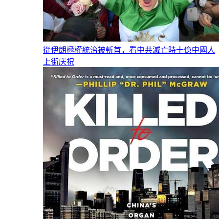
從伊朗極權統治被斬首，看中共滅亡時十億中國人
上街庆祝