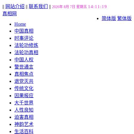
||
网站介绍
||
联系我们
||
14:11:20
2026年 8月 7日 星期五
真相网
简体版
繁体版
Home
中国真相
时事评论
法轮功修炼
法轮功真相
中国人权
警世通言
真相焦点
退党灭共
传统文化
因果报应
大千世界
人性良知
迫害真相
神韵艺术
生活百科