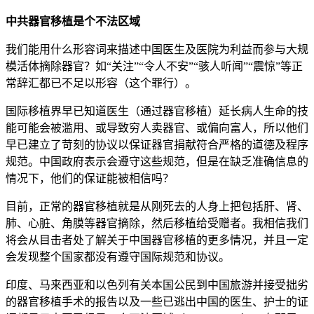
中共器官移植是个不法区域
我们能用什么形容词来描述中国医生及医院为利益而参与大规
模活体摘除器官？如“关注”“令人不安”“骇人听闻”“震惊”等正
常辞汇都已不足以形容（这个罪行）。
国际移植界早已知道医生（通过器官移植）延长病人生命的技
能可能会被滥用、或导致穷人卖器官、或偏向富人，所以他们
早已建立了苛刻的协议以保证器官捐献符合严格的道德及程序
规范。中国政府表示会遵守这些规范，但是在缺乏准确信息的
情况下，他们的保证能被相信吗？
目前，正常的器官移植就是从刚死去的人身上把包括肝、肾、
肺、心脏、角膜等器官摘除，然后移植给受赠者。我相信我们
将会从目击者处了解关于中国器官移植的更多情况，并且一定
会发现整个国家都没有遵守国际规范和协议。
印度、马来西亚和以色列有关本国公民到中国旅游并接受拙劣
的器官移植手术的报告以及一些已逃出中国的医生、护士的证