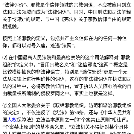
“法律评价”。邪教是个信仰领域的宗教词语，不应被应用到立
法和司法领域而成为“法律词语”。同时，中国刑法和司法解释
关于“邪教”的规定，与中国《宪法》关于宗教信仰自由的规定
相抵触。
按照上述邪教的定义，包括共产主义信仰在内的任何一种信
仰，都可以对号入座，难逃“法网”。
⑵ 在中国最高人民法院和最高检察院的这个司法解释对“邪教
组织”的定义中，“冒用宗教名义”和“迷信邪说”这两个概念是
比较模糊抽象的非法律语言，特别是 “迷信邪说”更是一个无
法从法律上进行明确性的词语，这样的非法律词语在执法和司
法的过程中，必将宗教信仰自由，置于执法人员随心所欲的自
由裁量权所编制的侵权罗网之中。事实上也就是这样。
⑦全国人大常委会关于《取缔邪教组织，防范和惩治邪教组织
的决定》，不仅违反了《宪法》第36条，还与《中华人民共和
国
人权
保障法》立法基本原则之一的“个案禁止原则”相违背。
“个案禁止原则”的基本含义是，“立法机关不得针对某个具体