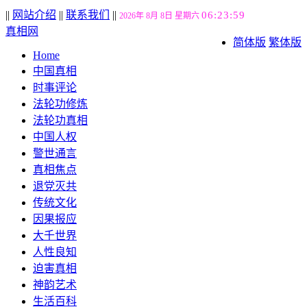
||
网站介绍
||
联系我们
||
06:24:00
2026年 8月 8日 星期六
真相网
简体版
繁体版
Home
中国真相
时事评论
法轮功修炼
法轮功真相
中国人权
警世通言
真相焦点
退党灭共
传统文化
因果报应
大千世界
人性良知
迫害真相
神韵艺术
生活百科