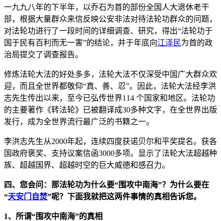
一九九八年的下半年，以乔石为首的部份全国人大退休老干
部，根据大量群众来信反映公安非法对待法轮功群众的问题，
对法轮功进行了一段时间的详细调查、研究，得出“法轮功于
国于民有百利而无一害”的结论，并于年底向
江泽民
为首的政
治局提交了调查报告。
修炼法轮大法的好处多多，法轮大法不仅深受中国广大群众欢
迎，而且全世界都敬仰“真、善、忍”。因此，法轮大法经李洪
志先生传出以来，至今已弘传世界114 个国家和地区。法轮功
的主要著作《转法轮》已被翻译成30多种文字，在全世界出版
发行，成为全世界流行最广泛的书籍之一。
李洪志先生从2000年起，连续四度获诺贝尔和平奖提名。获各
国政府褒奖、支持议案信函3000多项。显示了法轮大法超越种
族、超越国界、超越时空的巨大威德和感召力。
四、您会问：那法轮功为什么要“围攻中南海”？为什么要在
“
天安门
自焚
”呢？下面我就把这两件事情的真相告诉您。
1、所谓“围攻中南海”的真相