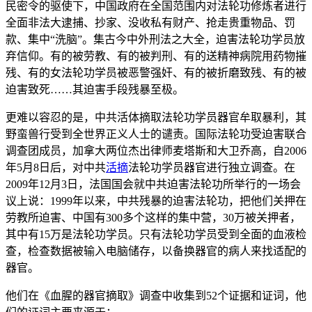
民密令的驱使下，中国政府在全国范围内对法轮功修炼者进行
全面非法大逮捕、抄家、没收私有财产、抢走贵重物品、罚
款、集中“洗脑”。集古今中外刑法之大全，迫害法轮功学员放
弃信仰。有的被劳教、有的被判刑、有的送精神病院用药物摧
残、有的女法轮功学员被恶警强奸、有的被折磨致残、有的被
迫害致死……其迫害手段残暴至极。
更难以容忍的是，中共活体摘取法轮功学员器官牟取暴利，其
野蛮兽行受到全世界正义人士的谴责。国际法轮功受迫害联合
调查团成员，加拿大两位杰出律师麦塔斯和大卫乔高，自2006
年5月8日后，对中共
活摘
法轮功学员器官进行独立调查。在
2009年12月3日，法国国会就中共迫害法轮功所举行的一场会
议上说：1999年以来，中共残暴的迫害法轮功，把他们关押在
劳教所迫害、中国有300多个这样的集中营，30万被关押者，
其中有15万是法轮功学员。只有法轮功学员受到全面的血液检
查，检查数据被输入电脑储存，以备换器官的病人来找适配的
器官。
他们在《血腥的器官摘取》调查中收集到52个证据和证词，他