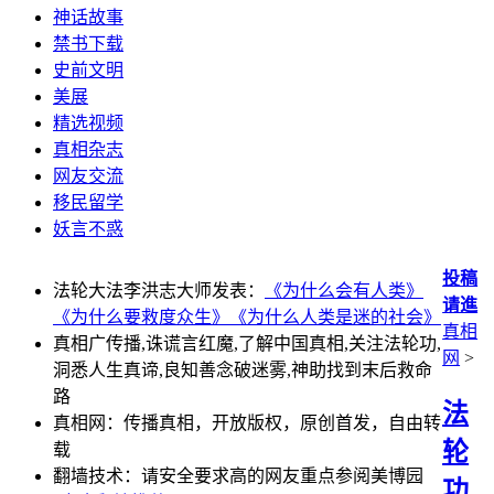
神话故事
禁书下载
史前文明
美展
精选视频
真相杂志
网友交流
移民留学
妖言不惑
投稿
法轮大法李洪志大师发表：
《为什么会有人类》
请進
《为什么要救度众生》
《为什么人类是迷的社会》
真相
真相广传播,诛谎言红魔,了解中国真相,关注法轮功,
网
>
洞悉人生真谛,良知善念破迷雾,神助找到末后救命
路
法
真相网：传播真相，开放版权，原创首发，自由转
轮
载
翻墙技术：请安全要求高的网友重点参阅美博园
功