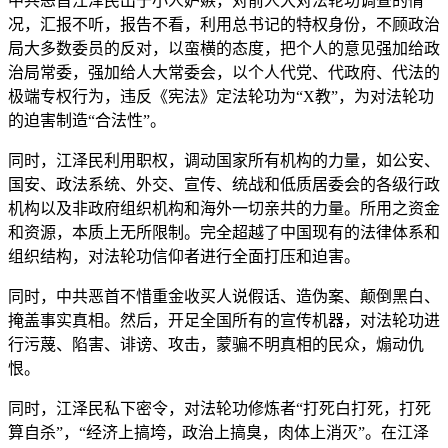
中共恶首江泽民出于小人妒嫉，对前人大对法轮功调查的情
况，汇报不听，报告不看，利用总书记的特权身份，不顾政治
局大多数委员的反对，以蛮横的态度，把个人的意见强加给政
治局常委，强加给人大常委会，以个人代党、代政府、代法的
极端专权行为，违反《宪法》定法轮功为“X教”，为对法轮功
的迫害制造“合法性”。
同时，江泽民利用职权，调动国家所有机构的力量，如公安、
国安、政法系统、外交、宣传、统战和低质居委会的各级行政
机构以及非政府组织机构和海外一切亲共的力量。所用之资金
和资源，本质上无所限制。完全超越了中国现有的法律体系和
组织结构，对法轮功信仰者进行全面打压和迫害。
同时，中共恶首不惜重金收买人说假话、造伪案、颠倒黑白、
掩盖事实真相。然后，开足全国所有的宣传机器，对法轮功进
行污蔑、陷害、诽谤、攻击，蒙骗不明真相的民众，煽动仇
恨。
同时，江泽民私下密令，对法轮功修炼者“打死白打死，打死
算自杀”，“经济上搞垮，政治上搞臭，肉体上消灭”。在江泽