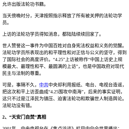
允许出版法轮功书籍。
当天傍晚时分，天津按照指示释放了所有被关押的法轮功学
员。
上访的法轮功学员得知消息，都陆陆续续回家了。
世人赞誉这一事件为中国百姓对自身宪法权益和义务的觉醒。
法轮功学员所表现出的和平理性和对正信与公义的坚守，得到
了国际社会的高度评价。“4.25”上访被称作“中国上访史上规
模最大、最理性和平、最圆满的上访”，也是中国政府对现代
民主与法制的尊重。
可是，事隔不久，
中共
中央却利用报纸、电台、电视台造谣，
把这次和平上访歪曲成“4.25围攻中南海”，后来的事实证明，
这只不过是江泽民为镇压、迫害法轮功和欺骗世人制造舆论。
法轮功没有错。
2、“天安门自焚”真相
2001年，中央电视台在《焦点访谈》栏目中向全世界播出：