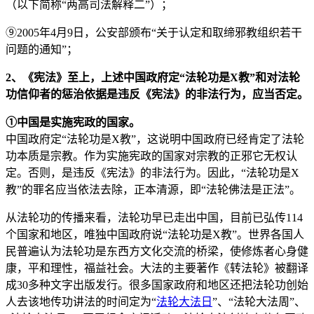
（以下简称“两高司法解释二”）；
⑨2005年4月9日，公安部颁布“关于认定和取缔邪教组织若干
问题的通知”；
2、《宪法》至上，上述中国政府定“法轮功是X教”和对法轮
功信仰者的惩治依据是违反《宪法》的非法行为，应当否定。
①中国是实施宪政的国家。
中国政府定“法轮功是X教”，这说明中国政府已经肯定了法轮
功本质是宗教。作为实施宪政的国家对宗教的正邪它无权认
定。否则，是违反《宪法》的非法行为。因此，“法轮功是X
教”的罪名应当依法去除，正本清源，即“法轮佛法是正法”。
从法轮功的传播来看，法轮功早已走出中国，目前已弘传114
个国家和地区，唯独中国政府说“法轮功是X教”。世界各国人
民普遍认为法轮功是东西方文化交流的桥梁，使修炼者心身健
康，平和理性，福益社会。大法的主要著作《转法轮》被翻译
成30多种文字出版发行。很多国家政府和地区还把法轮功创始
人去该地传功讲法的时间定为“
法轮大法日
”、“法轮大法周”、