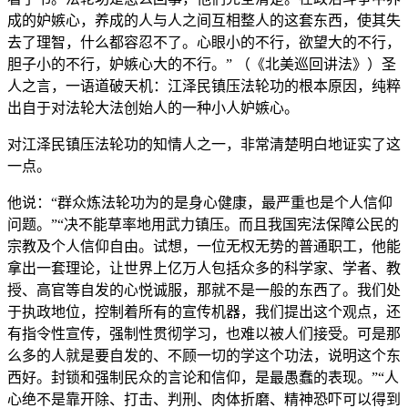
成的妒嫉心，养成的人与人之间互相整人的这套东西，使其失
去了理智，什么都容忍不了。心眼小的不行，欲望大的不行，
胆子小的不行，妒嫉心大的不行。” （《北美巡回讲法》）圣
人之言，一语道破天机：江泽民镇压法轮功的根本原因，纯粹
出自于对法轮大法创始人的一种小人妒嫉心。
对江泽民镇压法轮功的知情人之一，非常清楚明白地证实了这
一点。
他说：“群众炼法轮功为的是身心健康，最严重也是个人信仰
问题。”“决不能草率地用武力镇压。而且我国宪法保障公民的
宗教及个人信仰自由。试想，一位无权无势的普通职工，他能
拿出一套理论，让世界上亿万人包括众多的科学家、学者、教
授、高官等自发的心悦诚服，那就不是一般的东西了。我们处
于执政地位，控制着所有的宣传机器，我们提出这个观点，还
有指令性宣传，强制性贯彻学习，也难以被人们接受。可是那
么多的人就是要自发的、不顾一切的学这个功法，说明这个东
西好。封锁和强制民众的言论和信仰，是最愚蠢的表现。”“人
心绝不是靠开除、打击、判刑、肉体折磨、精神恐吓可以得到