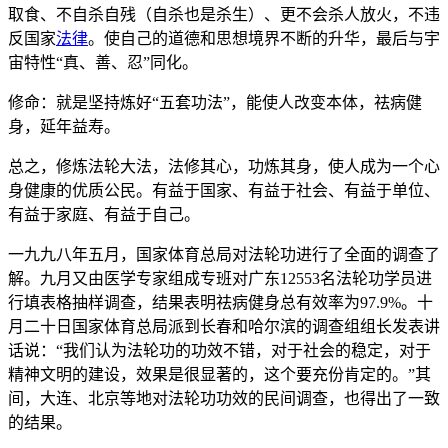
取食、不自杀自残（自杀也是杀生）、更不会杀人放火，不违
反国家
法律
。使自己的道德和思想境界不断的升华，最后与宇
宙特性“真、善、忍”同化。
修命：就是坚持炼好“五套功法”，能使人改变本体，祛病健
身，延年益寿。
总之，修炼法轮大法，法修其心，功炼其身，使人成为一个心
身健康的优质公民。有益于国家、有益于社会、有益于单位、
有益于家庭、有益于自己。
一九九八年五月，国家体育总局对法轮功进行了全面的调查了
解。九月又由医学专家组成专班对广东12553名法轮功学员进
行填表格抽样调查，结果表明祛病健身总有效率为97.9%。十
月二十日国家体育总局派到长春和哈尔滨的调查组组长发表讲
话说：“我们认为法轮功的功效不错，对于社会的稳定，对于
精神文明的建设，效果是很显著的，这个要充份肯定的。”其
间，大连、北京等地对法轮功功效的民间调查，也得出了一致
的结果。