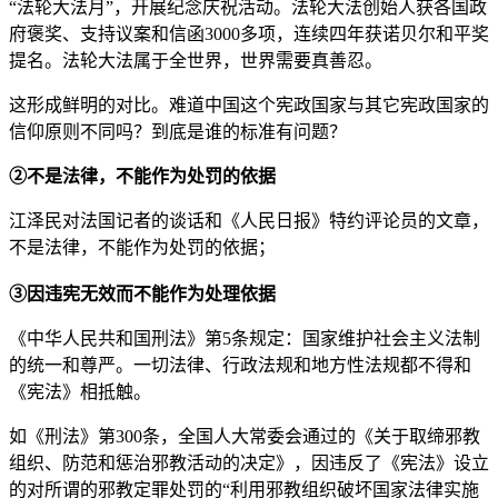
“法轮大法月”，开展纪念庆祝活动。法轮大法创始人获各国政
府褒奖、支持议案和信函3000多项，连续四年获诺贝尔和平奖
提名。法轮大法属于全世界，世界需要真善忍。
这形成鲜明的对比。难道中国这个宪政国家与其它宪政国家的
信仰原则不同吗？到底是谁的标准有问题？
②不是法律，不能作为处罚的依据
江泽民对法国记者的谈话和《人民日报》特约评论员的文章，
不是法律，不能作为处罚的依据；
③因违宪无效而不能作为处理依据
《中华人民共和国刑法》第5条规定：国家维护社会主义法制
的统一和尊严。一切法律、行政法规和地方性法规都不得和
《宪法》相抵触。
如《刑法》第300条，全国人大常委会通过的《关于取缔邪教
组织、防范和惩治邪教活动的决定》，因违反了《宪法》设立
的对所谓的邪教定罪处罚的“利用邪教组织破坏国家法律实施