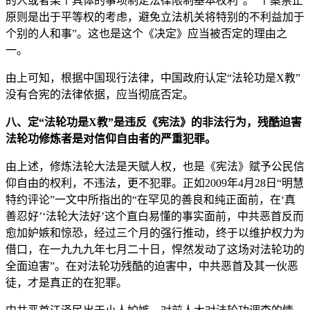
的人或者某个具体的事项制定法律限制基本权利”。“个案禁止
原则是出于平等权的考虑，避免立法机关将特别的不利益加于
个别的人和事”。这也是这个《决定》应当被否定的理由之
一。
由上可知，根据中国现行法律，中国政府认定“法轮功是X教”
没有合宪的法律依据，应当彻底否定。
八、定“法轮功是X教”是违反《宪法》的非法行为，残酷迫害
法轮功修炼者是对信仰自由者的严重犯罪。
由上述，修炼法轮大法是天赋人权，也是《宪法》赋予公民信
仰自由的权利，不违法，更不犯罪。正如2009年4月28日“明慧
特约评论”一文中所指出的“在罕见的善良和纯正面前，在‘真
善忍好’‘法轮大法好’这个直白易懂的事实面前，中共恶首反而
愈加妒嫉和惊恐，经过三个月的强行推动，终于以维护权力为
借口，在一九九九年七月二十日，悍然发动了这场对法轮功的
全面迫害”。在对法轮功残酷的迫害中，中共恶首及其一伙恶
徒，才是真正的在犯罪。