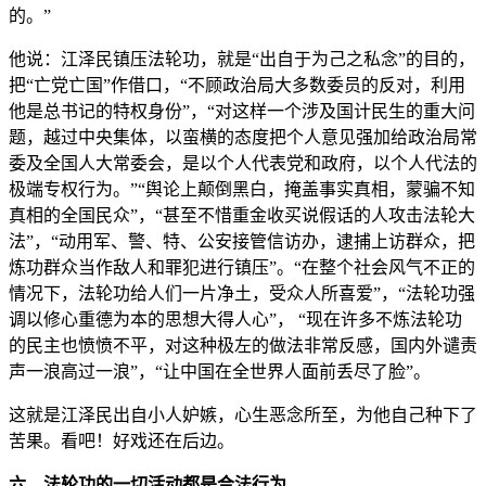
的。”
他说：江泽民镇压法轮功，就是“出自于为己之私念”的目的，
把“亡党亡国”作借口，“不顾政治局大多数委员的反对，利用
他是总书记的特权身份”，“对这样一个涉及国计民生的重大问
题，越过中央集体，以蛮横的态度把个人意见强加给政治局常
委及全国人大常委会，是以个人代表党和政府，以个人代法的
极端专权行为。”“舆论上颠倒黑白，掩盖事实真相，蒙骗不知
真相的全国民众”，“甚至不惜重金收买说假话的人攻击法轮大
法”，“动用军、警、特、公安接管信访办，逮捕上访群众，把
炼功群众当作敌人和罪犯进行镇压”。“在整个社会风气不正的
情况下，法轮功给人们一片净土，受众人所喜爱”，“法轮功强
调以修心重德为本的思想大得人心”， “现在许多不炼法轮功
的民主也愤愤不平，对这种极左的做法非常反感，国内外谴责
声一浪高过一浪”，“让中国在全世界人面前丢尽了脸”。
这就是江泽民出自小人妒嫉，心生恶念所至，为他自己种下了
苦果。看吧！好戏还在后边。
六、法轮功的一切活动都是合法行为