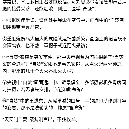
学常识，术后多日患者才能说话。可刘思影带着插管却声音清
脆的接受采访，还能唱歌，创造了医学“奇迹”；
⑥根据医疗常识，烧伤处要暴露在空气中，画面中的“自焚者”
却用绷带包裹严密；
⑦重度烧伤病人最大的危险就是细菌感染，画面上的记者既不
穿隔离衣，也不戴口罩帽子就近距离采访；
⑧“自焚”案应是突发事件，那中央电视台为何拍摄到了“自焚”
案的全过程？“自焚”案如不是事先安排，从点火起两分钟之
内，哪来的几十个灭火器和灭火毯？
⑨央视中“自焚”画面远、中、近景俱全，多部摄影机多角度同
时拍摄，若无事先安排，岂能如此完备？
⑩“自焚”中的王进东，从嘴里喊的口号、手的结印动作到打坐
的姿态，都不是法轮功的，纯属“冒牌货”……
“天安门自焚”案漏洞百出，不胜枚举。