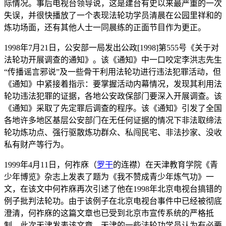
际情况。事后电视台领导说，这是建台有史以来最严重的一次
失误，并很快播放了一个表现法轮功学员清晨在公园里祥和的
炼功场面，还有其他人士一同晨练的正面节目作为更正。
1998年7月21日，公安部一局发出公政[1998]第555号《关于对
法轮功开展调查的通知》。该《通知》中一口咬定李洪志先生
“传播谣言邪说”及一些骨干利用法轮功进行违法犯罪活动，但
《通知》中紧接着指示：要掌握活动内幕情况，发现其利用法
轮功违法犯罪的证据，各地公安政保部门要深入开展调查。该
《通知》采取了先定罪后调查的程序。该《通知》引发了全国
各地许多地区基层公安部门在无任何证据的情况下非法取缔法
轮功炼功点、强行驱散炼功群众、私闯民宅、非法抄家、没收
私有财产等行为。
1999年4月11日，何祚庥（
罗干
的连襟）在天津教育学院《青
少年博览》杂志上发表了题为《我不赞成青少年炼气功》一
文，在该文中何祚庥再次引述了他在1998年北京电视台搞错的
例子批判法轮功。由于该例子在北京电视台事件中已经被彻底
澄清，何祚庥的这篇文章也已受到北京市宣传系统的严格抵
制，此次天津发表该文章，天津的一些法轮功学员认为有必要