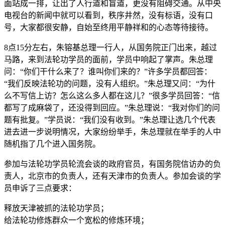
面站成一排，让出了人行道和盲道，更没有阻碍交通。从中央
电视台的新闻中就可以看到，秩序井然，没有标语，没有口
号，大家都很安静，自始至终用平静祥和的心态等待接待。
8点15分左右，朱镕基总理一行人，从国务院正门出来，越过
马路，来到法轮功学员的面前，学员中响起了掌声。朱总理
问：“你们干什么来了？谁叫你们来的？”许多学员都回答：
“我们反映法轮功的问题，没有人组织。”朱总理又问：“为什
么不写信上访？怎么这么多人都在这儿？”很多学员回答：“信
都写了成麻袋了，还没得到回应。”朱总理说：“我对你们的问
题有批复。”学员说：“我们没有收到。”朱总理让选几个代表
进去进一步说明情况，大家纷纷举手，朱总理就在举手的人中
随机指了几个进入国务院。
参加与法轮功学员轮流会谈的政府官员，有国务院信访办的负
责人，北京市的负责人，还有天津市的负责人。参加会谈的学
员申诉了三点要求：
释放天津被抓的法轮功学员；
给法轮功修炼群众一个宽松的修炼环境；