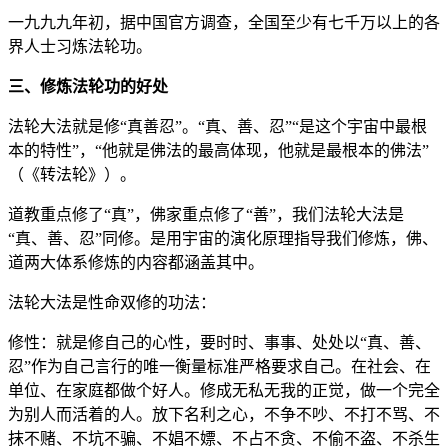
一九九九年初，据中国官方调查，全国至少有七千万以上的各
界人士习炼法轮功。
三、修炼法轮功的好处
法轮大法就是修“真善忍”。“真、善、忍”“是这个宇宙中最根
本的特性”，“他就是佛法的最高体现，他就是最根本的佛法”
（《转法轮》）。
道教重点修了“真”，佛家重点修了“善”，我们法轮大法是
“真、善、忍”同修。是用宇宙的演化原理指导我们修炼，佛、
道两大体系修炼的内容都涵盖其中。
法轮大法是性命双修的功法：
修性：就是修自己的心性，要时时、事事、处处以“真、善、
忍”作为自己言行的唯一衡量标准严格要求自己。在社会、在
单位、在家庭都做个好人。修成无私无我的正觉，做一个完全
为别人而活着的人。放下名利之心，不争不吵、不打不骂、不
抹不赌、不坑不骗、不娼不嫖、不占不贪、不偷不盗、不杀生