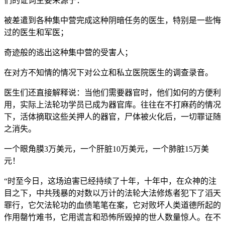
们的证词主要来源于：
被差遣到各种集中营完成这种阴暗任务的医生，特别是一些悔
过的医生和军医；
奇迹般的逃出这种集中营的受害人；
在对方不知情的情况下对公立和私立医院医生的调查录音。
医生们还直接解释说：当他们需要器官时，他们如何的方便利
用，实际上法轮功学员已成为器官库。往往在不打麻药的情况
下，活体摘取这些关押人的器官，尸体被火化后，一切罪证随
之消失。
一个眼角膜3万美元，一个肝脏10万美元，一个肺脏15万美
元！
“时至今日，这场迫害已经持续了十年，十年中，在众神的注
目之下，中共残暴的对数以万计的法轮大法修炼者犯下了滔天
罪行，它欠法轮功的血债笔笔在案，它对败坏人类道德所起的
作用罄竹难书，它用谎言和恐怖所毁掉的世人数量惊人。在不