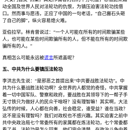
动全国及世界人民对法轮功的仇恨，为镇压迫害法轮功找借
口。然而事与愿违，正应了中国的一句老话，“自己搬石头砸
了自己的脚”，纵火容易熄火难。
亚伯拉罕。林肯曾说过：“一个人可能在所有的时间欺骗某些
人，也可能在某些时间欺骗所有的人，但不能在所有的时间欺
骗所有的人。”
真相怎么可能永远被
谎言
所遮盖呢？
五、中共为什么要镇压法轮功
李洪志先生说：“是邪恶之首提出来“中共要战胜法轮功”。中
共为什么要战胜法轮功啊？全世界的人都觉的奇怪，中共掌握
着一切中国军队、警察和政府，要战胜在其领导下的一帮子手
无寸铁只为做好人的民众干啥呀？没有理智嘛！其实啊，大法
弘传的时候，人心都在向善，社会稳定，谁受益？谁在当政？
这不是没有理智吗？我们对政权也不感兴趣。其实迫害之前中
共中央政治局七个常委所有的家属都在炼法轮功，七个常委都
看了书。法轮功是怎么回事，他们完全清楚。在政治斗争中养