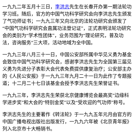
一九九二年五月十三日，
李洪志
先生在长春开办第一期法轮功
学习班。随后，官方的中国气功科学研究会向李洪志先生颁发
了气功师证书；一九九三年又向北京的法轮功研究会颁发了
“中国气功科学研究会直属功法登记证”，正式表明法轮功研究
会的类别为“学术性团体”，业务范围为“理论研究，普及功
法，咨询服务”三大项，活动地域为全中国。
一九九三年八月三十一日，中国公安部所属中华见义勇为基金
会致信中国气功科学研究会，感谢李洪志先生为全国第三届见
义勇为先进分子表彰大会代表免费提供康复治疗；公安部主办
的《人民公安报》于一九九三年九月二十一日为此作了专题报
道；十二月二十七日该基金会授予李洪志先生荣誉证书。
一九九三年，李洪志先生荣获北京健康博览会最高奖“边缘科
学进步奖”和大会的“特别金奖”以及“受欢迎的气功师”称号。
李洪志先生的主要著作《转法轮》于一九九五年元月由官方的
中国广播电视出版社出版发行，一九九六年被《北京青年报》
列入北京市十大畅销书。