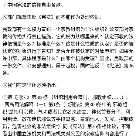
了中国宪法的信仰自由条款。
⑤部门规章违反《宪法》而不能作为处理依据：
民政部有什么权力宣布一个宗教组织为非法组织？公安部对宗
教的传播实行禁止措施，它的权力从哪里来的？认定邪教的法
律依据是什么？标准是什么？这是什么性质的认定？是否向被
认定的对象进行了告知？是否允许被认定的对象申辩？如果允
许申辩，具体程序是什么？由哪个机构受理？因此，民政部的
一份文件、公安部通知，属于越权，同时违反了《宪法》第36
条。
⑥我们在这里还必须指出：
⑴把《刑法》第300条（组织利用会道门、邪教组织……）、
“两高司法解释（一）第1条（《刑法》第300条中的‘邪教组
织’是指用宗教、气功或者其它名义建立、神化首要分子，利
用制造、散布迷信邪说等手段蛊惑、蒙骗他人，发展、控制成
员，危害社会的非法组织”）同《宪法》第36条相比较，不难
看出中国立法机关和司法机关对公民的宗教信仰内容进行了