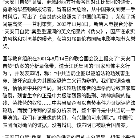
“天安门自焚”骗局，更激起西方社会各国对江氏集团的谴责，
勇敢的华盛顿邮报记者，冒着极大危险，从中国采访到第一手
材料后，写出了《自焚的火焰照亮了中国的黑幕》，荣获了新
闻最高奖——普利策奖；2003年11月8日，新唐人电视台分析
“天安门自焚”案重重漏洞的英文纪录片《伪火》，因严谨求实
的风格和对黑幕的曝光，获第51届哥伦布国际电影电视节荣誉
奖。
国际教育组织在2001年8月14日的联合国会议上提交了“天安门
自焚”伪案的分析录像带，谴责江氏集团的“国家恐怖主义行
为”，并发表声明，称：“中共当局企图以诬陷法轮功残害生
命、破坏家庭来为其国家恐怖主义行为辩护。我们的调查表
明，恰恰是中共的当局，对法轮功修炼者的虐杀而导致其家庭
破裂，残害生命的正是中共极端残暴的酷刑、精神病院的摧
残、劳教营的奴役……中共当局企图以自焚事件为证据诬陷法
轮功，而我们得到的录像分析表明，整个事件是中共当局一手
导演的。我们有该录像的拷贝，有兴趣的可来领取”。中国代
表团面对确凿的证据，没有辩词。该声明已被联合国备案。
“天安门自焚”伪案，其始作俑者的目的十分明显，想借此来煽