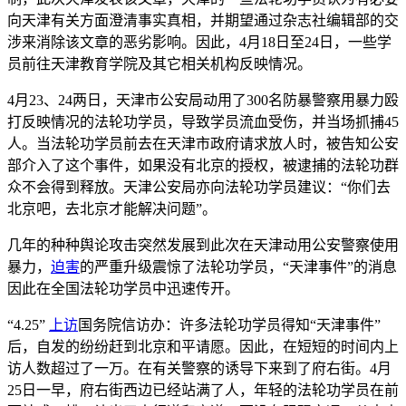
向天津有关方面澄清事实真相，并期望通过杂志社编辑部的交
涉来消除该文章的恶劣影响。因此，4月18日至24日，一些学
员前往天津教育学院及其它相关机构反映情况。
4月23、24两日，天津市公安局动用了300名防暴警察用暴力殴
打反映情况的法轮功学员，导致学员流血受伤，并当场抓捕45
人。当法轮功学员前去在天津市政府请求放人时，被告知公安
部介入了这个事件，如果没有北京的授权，被逮捕的法轮功群
众不会得到释放。天津公安局亦向法轮功学员建议：“你们去
北京吧，去北京才能解决问题”。
几年的种种舆论攻击突然发展到此次在天津动用公安警察使用
暴力，
迫害
的严重升级震惊了法轮功学员，“天津事件”的消息
因此在全国法轮功学员中迅速传开。
“4.25”
上访
国务院信访办：许多法轮功学员得知“天津事件”
后，自发的纷纷赶到北京和平请愿。因此，在短短的时间内上
访人数超过了一万。在有关警察的诱导下来到了府右街。4月
25日一早，府右街西边已经站满了人，年轻的法轮功学员在前