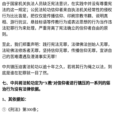
由于国家机关执法人员缺乏宪法意识，在实践中并没有尊重宪
法的这一规定；公民法轮功信仰者来自执法机关经常性的侵权
行为比比皆是，把仅仅是传播信仰、印刷宗教书籍、说明真
相、游行抗议、悬挂标语等传教行为或表达思想的行为当作违
法犯罪行为来处理，严重背离了宪法确立的信仰者自由的原
则。
至此，我们郑重声明：践行宪法无罪，法律佛法创始人无罪，
法轮佛法修炼者无罪，坚持信仰无罪，传播信仰无罪，宣讲自
己的苦难遭遇及澄清事实无罪！
中共镇压迫害法轮功以逾十年之久，若将其行为绳之以法，到
底是谁在犯罪就一目了然。
七、中共将法轮功定为“X教’对信仰者进行镇压的一系列的惩
治行为没有法律依据。
1、其依据如：
①《刑法》第300条；