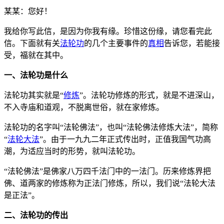
某某：您好！
我给你写此信，是因为你我有缘。珍惜这份缘，请您看完此
信。下面就有关
法轮功
的几个主要事件的
真相
告诉您，若能接
受，福就在其中。
一、法轮功是什么
法轮功其实就是“
修炼
”。法轮功修炼的形式，就是不进深山，
不入寺庙和道观，不脱离世俗，就在家修炼。
法轮功的名字叫“法轮佛法”，也叫“法轮佛法修炼大法”，简称
“
法轮大法
”。由于一九九二年正式传出时，正值我国气功高
潮，为适应当时的形势，就叫法轮功。
“法轮佛法”是佛家八万四千法门中的一法门。历来修炼界把
佛、道两家的修炼称为正法门修炼，所以，我们说“法轮大法
是正法”。
二、法轮功的传出