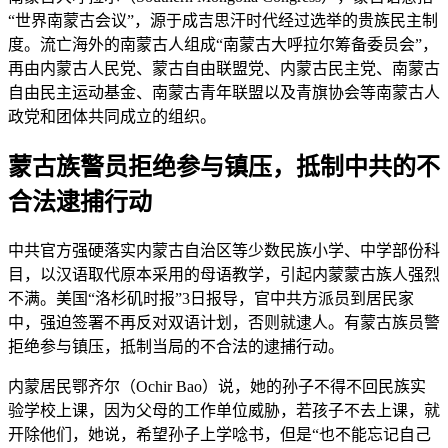
“世界南蒙古会议”，源于成吉思汗时代经过选举的贵族民主制
度。流亡海外的南蒙古人组成“南蒙古大呼拉尔筹备委员会”，
再由内蒙古人民党、蒙古自由联盟党、内蒙古民主党、南蒙古
自由民主运动基金、南蒙古青年联盟以及青旗协会等南蒙古人
政党和团体共同成立的组织。
蒙古族警员拒绝参与镇压，抵制中共的不
合法逮捕行动
中共官方强硬落实内蒙古自治区等少数民族小学、中学部份科
目，以汉语取代原本采用的母语教学，引起内蒙蒙古族人强烈
不满。美国“洛杉矶时报”3日报导，官中共方派员到居民家
中，强迫签署不再反对双语计划，否则就逮人。有蒙古族员警
拒绝参与镇压，抵制当局的不合法的逮捕行动。
内蒙居民鄂齐尔（Ochir Bao）说，她的孙子不得不回民族实
验学校上课，因为父母的工作单位威胁，若孩子不去上课，就
开除他们，她说，希望孙子上学唸书，但是“也不能忘记自己