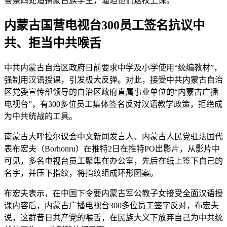
警察四处追捕蒙古族学生，逼迫他们返校上课。
内蒙古国营电视台300员工签名抗议中
共、拒当中共喉舌
中共内蒙古自治区政府日前要求中学及小学使用“统编教材”，
强制用汉语授课，引发极大反弹。对此，接受中共内蒙古自治
区党委宣传部领导的自治区政府直属事业单位的“内蒙古广播
电视台”，有300多位员工集体签名反对汉语教学政策，拒绝成
为中共统战的工具。
南蒙古大呼拉尔议会中文新闻发言人、内蒙古人民党驻法国代
表布宏夫（Borhonru）在推特2日在推特PO出影片，从影片中
可见，多名电视台员工聚集在办公室，先后在纸上签下自己的
名字，并压下指纹，将指纹组成环形图案。
布宏夫表示，在中国下令要内蒙古军公教子女接受全面汉语授
课内容后，内蒙古广播电视台300多位员工签字反对，布宏夫
说，这群昔日共产党的喉舌，在民族大义下放弃自己为中共统