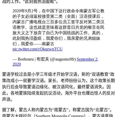
战的工作。“此刻我热泪盈眶”。
2020年9月2号，在中国下达行政命令南蒙古军公教
的子女必须返校接受第二类（全面）汉语授课后，
内蒙古广播电视台三百多位员工签字反对第二类汉
语教学。这也就是意味着这群昔日共党的喉舌在民
族大义之下放弃了自己为中国统战的工作。真的，
此刻我热泪盈眶，我爱你们，我亲爱的兄弟姐妹
们，我爱你——南蒙古
pic.twitter.com/cOkqzwnTCU
— Borhonru | 布宏夫 (@augustus9fr)
September 2,
2020
蒙语学校过去是小学三年级才开始学汉语，新的“双语教育”政
策改成小一就要学汉语。家长、老师纷纷认为，这个政策长期
执行后会导致蒙语边缘化、被汉语同化，最终蒙语消失。因
此，各地蒙族陆续发起抗议活动，海外平台也爆出惊人的反对
声浪。
据了解，蒙古人称内蒙古为“南蒙古”，称蒙古国为“北蒙古”。
南蒙古大呼拉尔（Southern Mongolia Congress），蒙古语意指