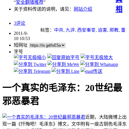
“
安全翻墙推荐
”
相
关于资料传送的说明，请见：
网站介绍
3评论
标签：
中共
,
九评
,
西安事变
,
迫害
,
邪教
,
重
2011-9-
点推荐
10 10:53
短网址
字号
一个真实的毛泽东：20世纪最
邪恶暴君
近期，大陆微博上出
现一篇《忏悔吧！毛泽东》博文，文中附有一座古铜色毛泽东