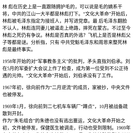
林 彪在历史上是一直跟随拥护毛的，可以说是毛的嫡系干
将，中共的江山一大半都是林彪打下。“文化大革命”开始后，
林彪被毛泽东指定为接班人，并写进党章。最 后毛泽东翻脸
不认人，林彪连同妻儿被逼走上绝路，摔死在蒙古。不过至今
林彪之死仍有争议。林彪是否真的外逃？飞机上是否是林彪父
子等都是谜。分析指，只有 中共党魁毛泽东和周恩来整死林
彪是最终事实。
1958年开始的对“军事教条主义”的批判，矛头直指刘伯承。刘
在5月的军委扩大会议上作了检查，成为第一位受到不公正待
遇的元帅。“文化大革命”开始后，刘伯承没有了工作。
1967年初，徐向前作为“二月逆流”的成员，家被抄，中央文件
也被停发。
1969年1月，徐向前到二七机车车辆厂“蹲点”，10月被战备疏
散到开封。
作为“朱毛组合”的朱德也没有逃出噩运，文化大革命开始之
初，文件被停发，保健医生被调走，行动也受到限制。1969年