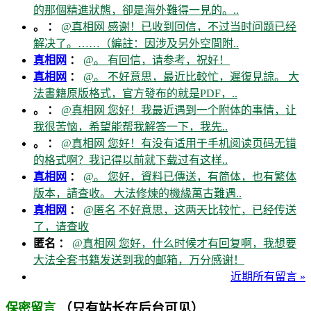
的那個精進狀態，卻是海外難得一見的。..
。 ：
@真相网 感谢！已收到回信，不过当时问题已经
解决了。……（編註：因涉及另外空間附..
真相网
：
@。 有回信，请参考，祝好！
真相网
：
@。 不好意思，最近比較忙，遲復見諒。 大
法書籍原版格式，官方發布的就是PDF，..
。 ：
@真相网 您好！我最近遇到一个附体的事情，让
我很苦恼，希望能帮我解答一下，我先..
。 ：
@真相网 您好！有没有适用于手机阅读页码无错
的格式啊？我记得以前就下载过有这样..
真相网
：
@。 您好，資料已傳送，有简体，也有繁体
版本，請查收。 大法修煉的機緣萬古難遇..
真相网
：
@匿名 不好意思，这两天比较忙，已经传送
了，请查收
匿名 ：
@真相网 您好，什么时候才有回复啊，我想要
大法全套书籍发送到我的邮箱，万分感谢！
近期所有留言 »
（只有站长在后台可见）
保密留言