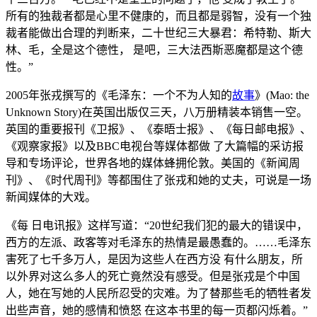
所有的独裁者都是心里不健康的，而且都是弱智，没有一个独
裁者能做出合理的判断来，二十世纪三大暴君：希特勒、斯大
林、毛，全是这个德性， 是吧，三大法西斯恶魔都是这个德
性。”
2005年张戎撰写的《毛泽东：一个不为人知的
故事
》(Mao: the
Unknown Story)在英国出版仅三天，八万册精装本销售一空。
英国的重要报刊《卫报》、《泰晤士报》、《每日邮电报》、
《观察家报》以及BBC电视台等媒体都做 了大篇幅的采访报
导和专场评论，世界各地的媒体蜂拥伦敦。美国的《新闻周
刊》、《时代周刊》等都围住了张戎和她的丈夫，可说是一场
新闻媒体的大戏。
《每 日电讯报》这样写道：“20世纪我们犯的最大的错误中，
西方的左派、政客等对毛泽东的热情是最愚蠢的。……毛泽东
害死了七千多万人，是因为这些人在西方没 有什么朋友，所
以外界对这么多人的死亡竟然没有感受。但是张戎是个中国
人，她在写她的人民所忍受的灾难。为了替那些毛的牺牲者发
出些声音，她的感情和愤怒 在这本书里的每一页都闪烁着。”