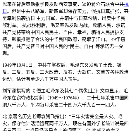
恩来在背后策动张学良发动西安事变，逼迫蒋介石联合中共
抗
日
。但是中共八路军、新四军却保存实力，假抗日真扩张，甚
至牵制偷袭抗日 主力国军，并暗中与日寇勾结，出卖中华民
族利益。 抗战胜利后，毛又率先发动内战，欺骗人民，承诺
共产党将带给中国人民民主、自由、幸福，骗得人民拥护支
持，颠覆推翻了合法的中华民国政府，窃取了江山。 49年窃
国后，共产党昔日对中国人民的“民主、自由”等承诺无一兑
现。
1949年10月1日，中共在掌权后，毛泽东又发动了土改、镇
反、三反、五反、三大改造、反右、大跃进、文革等各种政治
运动，估计有至少六千万中国人丧生。
刘军澜撰写的《 僭主毛泽东及其七个偶像(上)》文章显示，毛
泽东在窃夺政权期间（1949～1976年），二十七年杀害中国同
胞八千万人，平均每月杀害二十四万六千九百一十四人。
北 京著名历史老师袁腾飞指出：“三年灾害完全是人灾、毛
灾，保守估计活活饿死两千万人，现在有国外学者统计说是四
千三百万。”“毛已经不是皇上的问题了，他 变成了教主了。