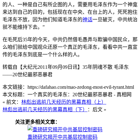
的人、一种是自己有所企图的人，需要用毛泽东作为一个神龛
来达到自己的目的，包括现在在中央、在台上的人，死死抱住
毛泽东不放，因为他们知道毛泽东的
神话
一旦破灭，中共统治
就不能维持下去。”
在毛死后35年的今天，中共仍然借毛愚弄与欺骗中国民众，那
么咱们就给中国观众还原一个真正的毛泽东，看看中共一直宣
传的毛泽东到底是一个什么样的人。
转载自【大纪元2011年09月09日讯】35年阴魂不散 毛泽东
——20世纪最邪恶暴君
本文链接：https://dafahao.com/mao-zedong-most-evil-tyrant.html
本文标题：一个真实的毛泽东：20世纪最邪恶暴君 - 真相网
« 前文：
林彪出逃前几天经历的黑幕真相（上）
林彪出逃前几天经历的黑幕真相（下）
：后文 »
关注更多相关文章：
重磅研究揭开中共基层控制密码