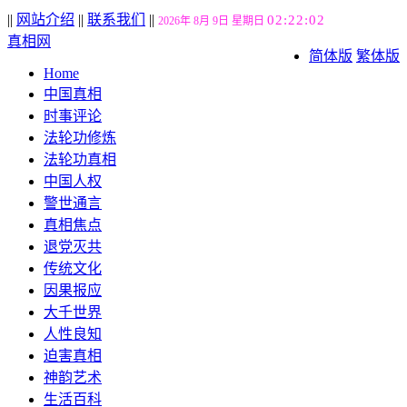
||
网站介绍
||
联系我们
||
02:22:03
2026年 8月 9日 星期日
真相网
简体版
繁体版
Home
中国真相
时事评论
法轮功修炼
法轮功真相
中国人权
警世通言
真相焦点
退党灭共
传统文化
因果报应
大千世界
人性良知
迫害真相
神韵艺术
生活百科