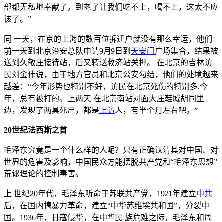
部都无私地奉献了。到老了让我们吃不上，喝不上，这太不应
该了。”
同 一天，在京的上海的数百位拆迁户就没有那么幸运，他们
前一天到北京治安总队申请9月9日到
天安门
广场集合，结果被
送到久敬庄接待站，后又转送救济站关押。 在北京的吉林访
民刘金伟说，由于地方官员和北京公安勾结，他们的处境越来
越差：“今年形势也特别不好，访民在北京死伤的特别多,今
年，总有被打的。上两天 在北京南站对面大庄鞋城胡同里
边，发现了两具死尸，都是
上访
人，有半个月左右吧。”
20世纪法西斯之首
毛泽东究竟是一个什么样的人呢？只有正确认清其对中国、对
世界的危害及影响，中国民众方能摆脱共产党和“毛泽东思想”
荒谬理论的控制毒害。
上 世纪20年代，毛泽东听命于苏联共产党，1921年建立
中共
后，在国内搞暴力革命，建立“中华苏维埃共和国”，分裂中
国。1936年，日寇侵华，在中华民 族危难之际，毛泽东和周