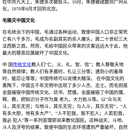
在中共九大上，朱德多次被批斗。10月，朱德被疏散到广州从
化，1970年8月才回到北京。
毛毁灭中国文化
在毛统治下的中国，毛通过各种运动，致使中国人口非正常死
亡有八千多万，毛成为名副其实的杀人魔头，居二十世纪三大
法西斯之首。然而，毛给中国民众带来的灾害远远大于此，他
最大的罪恶应属破坏了中国文化。
中 国
传统文化
教人们“仁、义、礼、智、信”；教人尊敬天地
等自然规律；教人们有矛盾时，礼让三分等；遇到小的羞辱
时，能忍让等等；中国传统可以说博大精深。 在中国文化的
熏陶下，中国五千年文明中出现了多少人杰、志士。而毛则是
全面摧毁中国传统文化、坑书、焚儒，全面摧毁了中国的儒、
释、教，把知识分子作为臭 老九，大力批斗等。以“众与天
斗，其乐无穷；与地斗，其乐无穷；与人斗，其乐无穷”，“人
有多大胆，地有多大产”、“人不犯我，我不犯人；人若犯我，
我必 犯人”等一系列歪理邪说来教化国民。这种战天、斗地、
斗人及浮夸的结果，致使中国的生态环境遭到严重破坏，自然