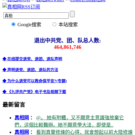
Google搜索
本站搜索
退出中共党、团、队总人数:
464,861,746
◆ 在线提交退党、退团、退队声明
◆ 声明退党、退团、退队的方法
◆ 为什么退党可以救命保平安?(专题)
◆ 《九评共产党》电子书及视频下载
最新留言
真相网
：
@。 她有附體，又不願意主意識強放棄它
們，這個比較難辦。她不願意學大法，即使是..
真相网
：
看到真實修煉的心得，就會想起以前大陸修煉