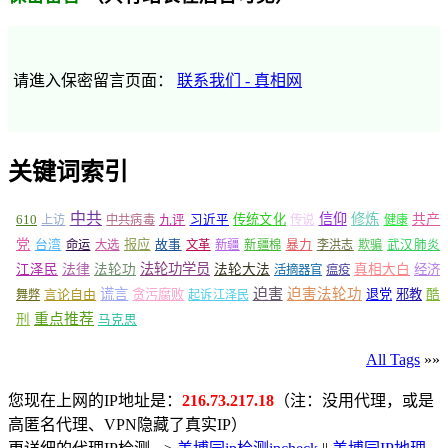
请進入保密留言页面：
联系我们 - 真相网
关键词索引
中共
信仰
修炼
610
传统文化
共产
上访
中共病毒
九评
习近平
传说
健康
党
报应
台湾
命运
大选
故事
文革
新疆
新疆棉
暴力
李洪志
欺骗
武汉肺炎
法轮功学员
江泽民
法律
法轮功
法轮大法
真相大白
经济
活摘器官
瘟疫
谎言
迫害
迫害法轮功
言论自由
贪污腐败
退党
邪教
酷
舞弊
起诉江泽民
重点推荐
刑
马克思
All Tags
»»
您现在上网的IP地址是：
216.73.217.18
（注：没用代理，或是
高匿名代理、VPN隐藏了真实IP）