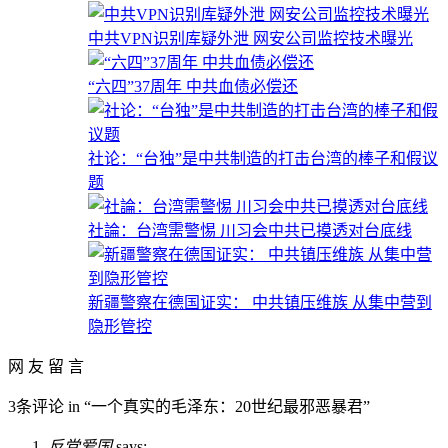
中共VPN识别库疑外泄 网安公司监控技术曝光
“六四”37周年 中共血债必偿还
社论：“台独”是中共制造的打击台湾的棒子和假议
题
社論：台湾需警惕 川习会中共已摸透对台底线
新疆警察在德国证实： 中共镇压维族 从集中营到
隐形管控
网 友 留 言
3条评论 in “一个真实的毛泽东：20世纪最邪恶暴君”
反党爱国
says: