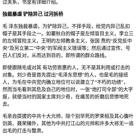
过关系，书里有详细介绍。
独裁暴虐 铲除异己 过河拆桥
毛 泽东独裁暴虐，为铲除异己，不择手段，给党内异己乱扣
帽子是其手段之一。如瞿秋白的帽子是左倾盲目主义，李立三
的左倾冒险主义，王明的左倾教条主义，张国 焘的“反党反中
央”及另立第二“中央”的军阀主义错误等；然后通过宣传、号
召人们反对，从而达到目的，即所谓的群众路线。
即使跟随毛或对其 有功劳恩惠的人，无不是其利用或打击的
对象。刘少奇是首先提出“毛泽东思想”的人，也是毛的接班
人，为毛在中共党内确立地位可以说建立了“不朽的功绩”，
然而当毛看到其危及自己的地位时，一张“炮打司令部”的大字
报，就使当时的国家主席刘少奇，在痛苦的折磨后悲惨地死
去。
毛亲自提拔的中共十大元帅，除个别早死的罗荣桓及其心腹叶
剑英、聂荣臻外，其他为中共打江山的元帅和许多大将无一逃
出毛的打击与整肃。