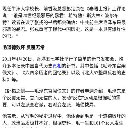
现任牛津大学校长、前香港总督彭定康在《泰晤士报》上评论
说：“谁是20世纪最邪恶的暴君：希特勒？斯大林？波尔布
特？读者在读了张戎的书后都会确信：中共前主席毛泽东是最
邪恶的暴君。张戎重写了现代中国历史，这是一本具有爆炸性
的书。”
毛道德败坏 反覆无常
2011年4月20日，香港五七学社举行了简单的新书发布会，推
介多本记录中国当代历史
真相
的新书，其中包括《毛泽东宫闱
佚文》、《六四亲历者的回忆录》以及《北大57整风反右的史
料》等。
《卧榻之侧——毛泽东宫闱佚文》的作者申渊介绍，毛泽东是
个反覆无常、言而无信的人，发动“反右”运动是根据毛的需
要，可以左派变右派，右派变左派，随便拨弄。
他表示，从写毛的秘史过程中，他体会到毛是一个道德败坏的
人，政治品质极其不好，根据史料，毛一生和101个女人发生