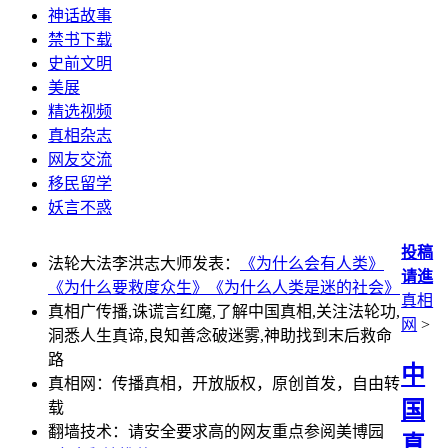
神话故事
禁书下载
史前文明
美展
精选视频
真相杂志
网友交流
移民留学
妖言不惑
投稿
法轮大法李洪志大师发表：
《为什么会有人类》
请進
《为什么要救度众生》
《为什么人类是迷的社会》
真相
真相广传播,诛谎言红魔,了解中国真相,关注法轮功,
网
>
洞悉人生真谛,良知善念破迷雾,神助找到末后救命
路
中
真相网：传播真相，开放版权，原创首发，自由转
国
载
翻墙技术：请安全要求高的网友重点参阅美博园
真