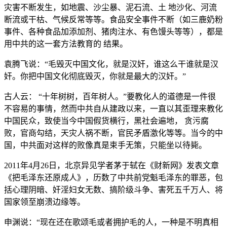
灾害不断发生，如地震、沙尘暴、泥石流、土 地沙化、河流
断流或干枯、气候反常等等。食品安全事件不断（如三鹿奶粉
事件、各种食品加添加剂、猪肉注水、有色馒头等等），都是
用中共的这一套方法教育的 结果。
袁腾飞说：“毛毁灭中国文化，就是汉奸，谁这么干谁就是汉
奸。你把中国文化彻底毁灭，你就是最大的汉奸。”
古人云： “十年树树，百年树人。”要教化人的道德是一件很
不容易的事情，然而中共自从建政以来，一直以其歪理来教化
中国民众，致使当今中国假货横行，黑社会遍地， 贪污腐
败，官商勾结，天灾人祸不断，官民矛盾激化等等。当今的中
国，中共面对这样的败像真是束手无策，只能坐以待毙。
2011年4月26日，北京异见学者茅于轼在《财新网》发表文章
《把毛泽东还原成人》，历数了中共前党魁毛泽东的罪恶，包
括心理阴暗、奸淫妇女无数、搞阶级斗争、害死五千万人、将
国家领至崩溃边缘等。
申渊说：“现在还在歌颂毛或者拥护毛的人，一种是不明真相