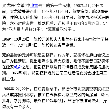
贺 龙是“文革”中
迫害
去世的第一位元帅。1967年1月20日凌
晨，贺龙被关进西山。1968年3月26 日，贺龙病倒，脑缺血失
语，住院几天后出院。1969年6月9日早晨，贺龙再次被送进医
院，六小时后去世。贺龙死后，还被毛于1971年5月17日，定
为 “党内军内通敌分子”、“篡军反党分子”。
1969年10月20日，陈毅元帅和夫人张茜在石家庄被“软禁”了将
近一年。72年1月4日，陈毅被迫害而离世。
死的最惨的元帅可能是彭德怀。1959年，彭德怀在庐山会议上
由于为民请愿，提出毛泽东乱搞大跃进，毛便不顾昔日彭德怀
在延安
救命
之恩，把彭德怀以及其同情者打成反党集团横加批
判。1965年9月，将彭德怀贬到西南三线建设委员会担任第三
副主任。
1966年12月22日，在江青授意下，彭德怀被北京航空学院红卫
兵从成都揪回北京，被关在五棵松北京卫戍区的营房里，轮番
批斗，拳打脚踢。最终在1974年9月，彭德怀被迫害致死，身
边没有一个亲人。