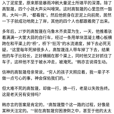
入了泥浆里，原来那是暴雨冲刷大量泥土所填平的深潭。除了
高智晟，四个小孩大声尖叫嚎哭。这时高智晟的心里忽然一豁
亮，大叫一声，“都看我”。然后他俯身在淤泥上向前爬，居然
一下子就成功地爬上了岸，其他的四个人也都跟着爬了出来。
多年后，27岁的高智晟在乌鲁木齐卖菜为生，一天，他推着驮
着满满一大筐大蒜的自行车，经过一条用单块混凝土槽心板横
跨在和平渠上的“桥”，桥下“狂泻”的水流速度，掉下去必死无
疑，“这里每年死掉很多人，高智晟连人带车掉了下去，结果
他的车子比较长，正好横搁在那个渠上，同时他又正好抓住了
车子，这样他不至于被水冲走，被淹死。”韩亦言说得生动。
信神的高智晟母亲常说，“穷人的孩子天照应着，我一辈子不
做一点亏心的事，神会保佑我们的。”
但大难不死的高智晟，却做一行，换一行，老是以失败告终。
这是老天另有安排吗？
韩亦言的答案是肯定的，“高智晟整个这一路的过程，好像是
某种天注定的。”“就在高智晟穷困潦倒之中，甚至于他的太太