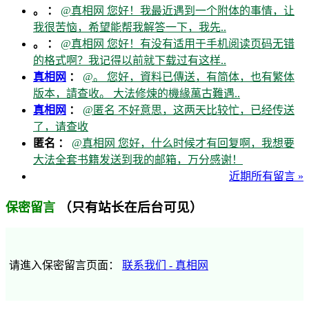
。 ：
@真相网 您好！我最近遇到一个附体的事情，让
我很苦恼，希望能帮我解答一下，我先..
。 ：
@真相网 您好！有没有适用于手机阅读页码无错
的格式啊？我记得以前就下载过有这样..
真相网
：
@。 您好，資料已傳送，有简体，也有繁体
版本，請查收。 大法修煉的機緣萬古難遇..
真相网
：
@匿名 不好意思，这两天比较忙，已经传送
了，请查收
匿名 ：
@真相网 您好，什么时候才有回复啊，我想要
大法全套书籍发送到我的邮箱，万分感谢！
近期所有留言 »
（只有站长在后台可见）
保密留言
请進入保密留言页面：
联系我们 - 真相网