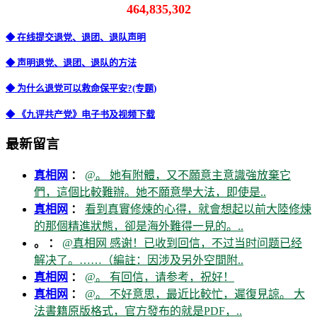
464,835,302
◆ 在线提交退党、退团、退队声明
◆ 声明退党、退团、退队的方法
◆ 为什么退党可以救命保平安?(专题)
◆ 《九评共产党》电子书及视频下载
最新留言
真相网
：
@。 她有附體，又不願意主意識強放棄它
們，這個比較難辦。她不願意學大法，即使是..
真相网
：
看到真實修煉的心得，就會想起以前大陸修煉
的那個精進狀態，卻是海外難得一見的。..
。 ：
@真相网 感谢！已收到回信，不过当时问题已经
解决了。……（編註：因涉及另外空間附..
真相网
：
@。 有回信，请参考，祝好！
真相网
：
@。 不好意思，最近比較忙，遲復見諒。 大
法書籍原版格式，官方發布的就是PDF，..