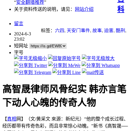
“
安全翻墙推荐
”
科
关于资料传送的说明，请见：
网站介绍
留言
标签：
六四
,
天安门事件
,
故事
,
迫害
,
酷刑
,
2024-6-3
高智晟
23:02
短网址
字号
高智晟律师风骨纪实 韩亦言笔
下动人心魄的传奇人物
【
真相
网】（文/黄采文 來源：新纪元）“他的整个成长过程、
经历都带有传奇色彩，而且非常惊心动魄。”新书《高智晟──