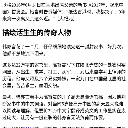
耿格2016年6月14日在香港出席父亲的新书《2017年，起来中
国》首发会。她当时告诉媒体：“抵达香港时，我都哭了，9年
来第一次离父亲这么近。”（大纪元）
描绘活生生的传奇人物
韩亦言花了一个月，仔仔细细地读完这一封封家书，好几次，
他都不禁地流下泪来。
这多达22万字的家书里，高智晟写下在陕北赤贫的一处农村窑
洞里，从出生、求学、打工、从军……到后来自学考上律师的
历程。他与父母及六个兄弟姊妹，一家九口在中国最底层的社
会里，苦苦求生，血泪交织。
最初，韩亦言着手为高智晟的儿子高天昱翻译书稿，因为他判
断家书中的中文词语，对当时5岁便离开中国的高天昱来说难
以阅读与理解。但要将22万中文字翻译成英文的工作量实在太
过庞大，让另有一份正职的韩亦言无法负荷而作罢。