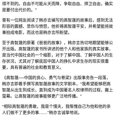
得不到的。自由不可能从天而降，争取自由、捍卫自由，确实
是要付出代价的。”
曾有一位网友阅读了韩亦言编写的高智晟的故事后，感到无法
形容的震撼、悲伤与愤怒，他祈祷高智晟平安，并希望能将故
事拍成电影，而这也是韩亦言所盼望。
至于高智晟的原著《爸爸的故事》，韩亦言热切地期望能够公
开出版。高智晟的家书所讲述的他个人和他家族的真实故事，
是当代中国社会的一个缩影，对于了解中国、了解中国人的生
存状况，尤其对了解底层中国人的挣扎中求生存的现实很重
要，具有普遍的社会和教育意义。
《高智晟──中国的良心、勇气与脊梁》出版事务告一段落，
韩亦言即着手撰写高智晟故事的文学剧本，“我希望能够把高
智晟从出生到成长，直到成为中国著名人权律师的过程，搬上
萤幕。让高智晟的故事能够更广泛地传播。”
“相较高智晟的勇敢，我是个懦夫，我惭愧自己为他和他的亲
人们做不了更多的事……”韩亦言诚挚地说。