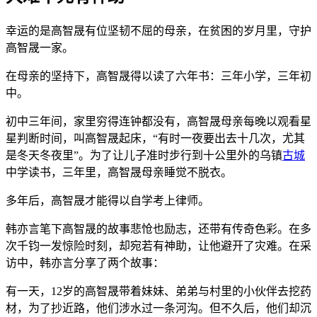
幸运的是高智晟有位坚韧不屈的母亲，在贫困的岁月里，守护
高智晟一家。
在母亲的坚持下，高智晟得以读了六年书：三年小学，三年初
中。
初中三年间，家里穷得连钟都没有，高智晟母亲每晚以观看星
星判断时间，叫高智晟起床，“有时一夜要出去十几次，尤其
是冬天冬夜里”。为了让儿子准时步行到十公里外的乌镇
古城
中学读书，三年里，高智晟母亲睡觉不脱衣。
多年后，高智晟才能得以自学考上律师。
韩亦言笔下高智晟的故事悲怆也励志，还带有传奇色彩。在多
次千钧一发惊险时刻，却宛若有神助，让他避开了灾难。在采
访中，韩亦言分享了两个故事：
有一天，12岁的高智晟带着妹妹、弟弟与村里的小伙伴去挖药
材，为了抄近路，他们涉水过一条河沟。但不久后，他们却沉