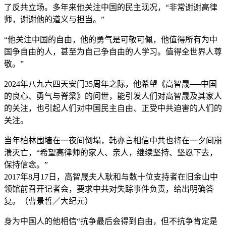
了反共立场。多年来他关注中国的民主现况，“非常谢谢高律
师，谢谢他的道义与担当。”
“他关注中国的自由，他的勇气是可敬可佩，他值得所有为中
国争自由的人，甚至为自己争自由的人学习。值得全世界人尊
敬。”
2024年八九六四天安门35周年之际，他希望《高智晟──中国
的良心、勇气与脊梁》的问世，能引发人们对高智晟及其家人
的关注，也引起人们对中国民主自由、正受中共迫害的人们的
关注。
当年柏林围墙在一夜间倒塌，韩亦言相信中共也将在一夕间崩
溃灭亡，“希望高律师的家人、亲人，继续坚持、坚忍下去，
保持信念。”
2017年8月17日，高智晟夫人耿和与数十位支持者在旧金山中
领馆前召开记者会，要求中共对失踪事件负责，给出明确答
复。（曹景哲／大纪元）
身为中国人的他相信“抗争最后会得到自由，但不抗争肯定是