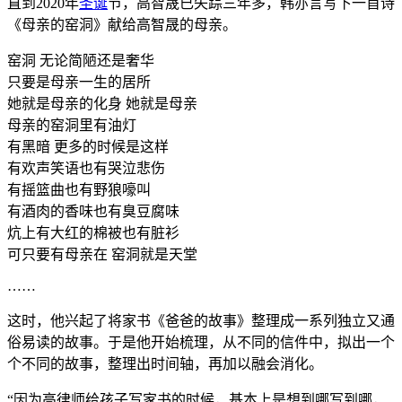
直到2020年
圣诞
节，高智晟已失踪三年多，韩亦言写下一首诗
《母亲的窑洞》献给高智晟的母亲。
窑洞 无论简陋还是奢华
只要是母亲一生的居所
她就是母亲的化身 她就是母亲
母亲的窑洞里有油灯
有黑暗 更多的时候是这样
有欢声笑语也有哭泣悲伤
有摇篮曲也有野狼嚎叫
有酒肉的香味也有臭豆腐味
炕上有大红的棉被也有脏衫
可只要有母亲在 窑洞就是天堂
……
这时，他兴起了将家书《爸爸的故事》整理成一系列独立又通
俗易读的故事。于是他开始梳理，从不同的信件中，拟出一个
个不同的故事，整理出时间轴，再加以融会消化。
“因为高律师给孩子写家书的时候，基本上是想到哪写到哪，