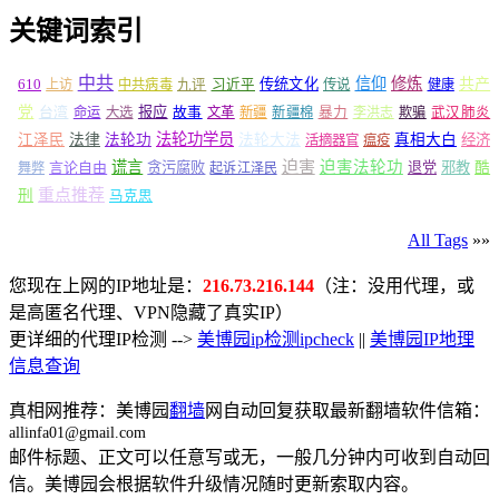
关键词索引
中共
信仰
修炼
610
传统文化
共产
上访
中共病毒
九评
习近平
传说
健康
党
报应
台湾
命运
大选
故事
文革
新疆
新疆棉
暴力
李洪志
欺骗
武汉肺炎
法轮功学员
江泽民
法律
法轮功
法轮大法
真相大白
经济
活摘器官
瘟疫
谎言
迫害
迫害法轮功
言论自由
贪污腐败
退党
邪教
酷
舞弊
起诉江泽民
重点推荐
刑
马克思
All Tags
»»
您现在上网的IP地址是：
216.73.216.144
（注：没用代理，或
是高匿名代理、VPN隐藏了真实IP）
更详细的代理IP检测 -->
美博园ip检测ipcheck
||
美博园IP地理
信息查询
真相网推荐：美博园
翻墙
网自动回复获取最新翻墙软件信箱：
allinfa01@gmail.com
邮件标题、正文可以任意写或无，一般几分钟内可收到自动回
信。美博园会根据软件升级情况随时更新索取内容。