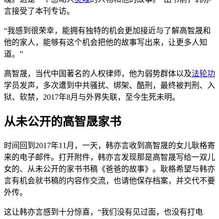
言接受了本刊专访。
“我感到很荣幸，能拥有独特的机会更加接近与了解高智晟和
他的家人，能够有这个机会把他的故事写出来，让更多人知
道。”
高智晟，当代中国著名的人权律师，他为弱势群体以及
法轮功
学员发声，多次遭到中共骚扰、绑架、酷刑，最终被判刑、入
狱、软禁，2017年8月与外界失联，至今生死未明。
从未公开的高智晟家书
时间回到2017年11月，一天，韩亦言收到高智晟的女儿耿格寄
来的电子邮件。打开附件，韩亦言发现那是高智晟写给一双儿
女的、从未公开的家书书稿《爸爸的故事》。耿格希望与韩亦
言有机会就书稿的内容作交流，也请他保存档案，并交代不要
外传。
这让韩亦言感到十分惊喜，“我们没有见过面，也没有打电