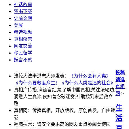
神话故事
禁书下载
史前文明
美展
精选视频
真相杂志
网友交流
移民留学
妖言不惑
投稿
法轮大法李洪志大师发表：
《为什么会有人类》
请進
《为什么要救度众生》
《为什么人类是迷的社会》
真相
真相广传播,诛谎言红魔,了解中国真相,关注法轮功,
网
>
洞悉人生真谛,良知善念破迷雾,神助找到末后救命
路
生
真相网：传播真相，开放版权，原创首发，自由转
活
载
翻墙技术：请安全要求高的网友重点参阅美博园
百