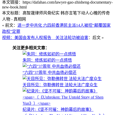
本文链接：https://dafahao.com/lawyer-gao-zhisheng-documentary-
new-book.html
本文标题：高智晟律师风骨纪实 韩亦言笔下动人心魄的传奇
人物 - 真相网
« 前文：
进一步中共化 六四前香港民主派14人被控“颠覆国家
政权”定罪
视频：美国会发布人权报告 关注法轮功被迫害
：后文 »
关注更多相关文章：
朱同：修炼如初的一点感悟
“六四”37周年 中共血债必偿还
天目所见：弥勒佛转世 法轮大法广度众生
纪录片:《坚不可摧：神韵幕后的故事》