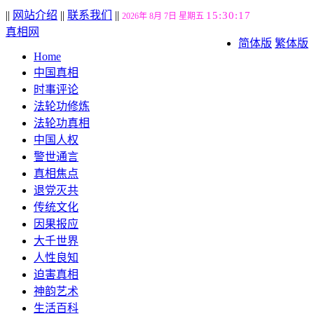
||
网站介绍
||
联系我们
||
15:30:18
2026年 8月 7日 星期五
真相网
简体版
繁体版
Home
中国真相
时事评论
法轮功修炼
法轮功真相
中国人权
警世通言
真相焦点
退党灭共
传统文化
因果报应
大千世界
人性良知
迫害真相
神韵艺术
生活百科