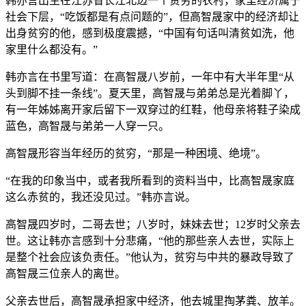
韩亦言出生在江苏省长江北边一个贫穷的农村，家里经济属于
社会下层，“吃饭都是有点问题的”，但高智晟家中的经济却让
出身贫穷的他，感到极度震撼，“中国有句话叫清贫如洗，他
家里什么都没有。”
韩亦言在书里写道：在高智晟八岁前，一年中有大半年里“从
头到脚不挂一条线”。夏天里，高智晟与弟弟总是光着脚丫，
有一年姊姊离开家后留下一双穿过的红鞋，他母亲将鞋子染成
蓝色，高智晟与弟弟一人穿一只。
高智晟形容当年经历的贫穷，“那是一种困境、绝境”。
“在我的印象当中，或者我所看到的资料当中，比高智晟家庭
这么赤贫的，我还没见过。”韩亦言说。
高智晟四岁时，二哥去世；八岁时，妹妹去世；12岁时父亲去
世。这让韩亦言感到十分悲痛，“他的那些亲人去世，实际上
是整个社会应该负责任。”他认为，贫穷与中共的暴政导致了
高智晟三位亲人的离世。
父亲去世后，高智晟承担家中经济，他去城里掏茅粪、放羊。