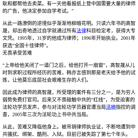
耿和都帮他去卖菜。有一天他看报纸上登中国需要大量的律师
的广告，他决定参加自学考试。”
从此一路潦倒的逆境似乎渐渐地柳暗花明。只读六年书的高智
晟，却出奇地透过自学就通过所有
法律
科目检定考，获得大专
文凭。1995年，31岁的他成为律师；1996年开始执业。2001年
获选“全国十佳律师”。
无畏承受苦难
“上帝给他关闭了一道门之后，给他打开一扇窗”，高智晟从儿
时到求职过程所经历的苦难，韩亦言感到那是老天给予他的试
炼，让他莫忘底层社会艰难生存的人们。
因此成为律师的高智晟，所受理的案件有三分之一，是为穷人
弱势免费打官司。后来又不畏碰触中共的“红线”，为受迫害的
法轮功学员发声，参与对法轮功学员器官遭当局
活摘
指控的调
查，2005年三次为法轮功上书中共当局。
从此，苦难又降临他身上。被吊销律师执业证，不断地遭到中
共骚扰、绑架、酷刑、入狱。目前已被失踪了第七个年头。