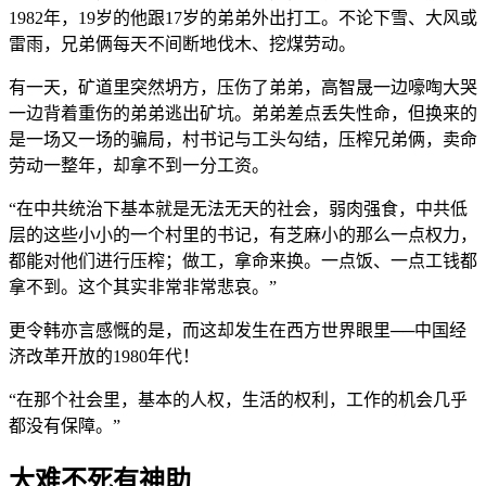
1982年，19岁的他跟17岁的弟弟外出打工。不论下雪、大风或
雷雨，兄弟俩每天不间断地伐木、挖煤劳动。
有一天，矿道里突然坍方，压伤了弟弟，高智晟一边嚎啕大哭
一边背着重伤的弟弟逃出矿坑。弟弟差点丢失性命，但换来的
是一场又一场的骗局，村书记与工头勾结，压榨兄弟俩，卖命
劳动一整年，却拿不到一分工资。
“在中共统治下基本就是无法无天的社会，弱肉强食，中共低
层的这些小小的一个村里的书记，有芝麻小的那么一点权力，
都能对他们进行压榨；做工，拿命来换。一点饭、一点工钱都
拿不到。这个其实非常非常悲哀。”
更令韩亦言感慨的是，而这却发生在西方世界眼里──中国经
济改革开放的1980年代！
“在那个社会里，基本的人权，生活的权利，工作的机会几乎
都没有保障。”
大难不死有神助