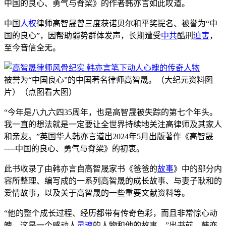
中国的良心、勇气与脊梁》的作者韩亦言如此叹道。
中国
人权
律师高智晟曾三度获诺贝尔和平奖提名、被誉为“中
国的良心”，因帮助弱势群体发声，长期遭受
中共
酷刑
迫害
，
至今音信全无。
被誉为“中国良心”的中国著名律师高智晟。（大纪元资料图
片）（点图看大图）
“今年是八九六四35周年，也是高智晟被失踪的第七个年头。
我一直的想法就是一定要让全世界持续地关注高律师及其家人
和亲友。”英国华人韩亦言道出2024年5月出版著作《高智晟
──中国的良心、勇气与脊梁》的初衷。
此书收录了由韩亦言自高智晟家书《爸爸的
故事
》中的部分内
容所整理、编写成的一系列高智晟的成长故事、与妻子耿和的
爱情故事，以及关于高智晟的一些重要文献资料等。
“他的整个成长过程、经历都带有传奇色彩，而且非常惊心动
魄。这是一个感动人
灵魂
的人物和他的故事。”出书前，韩亦