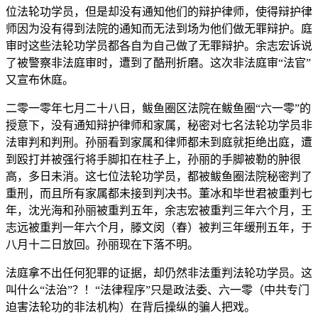
位法轮功学员，但是却没有通知他们的辩护律师，使得辩护律
师因为没有得到法院的通知而无法到场为他们做无罪辩护。庭
审时这些法轮功学员都各自为自己做了无罪辩护。余志宏诉说
了被警察非法庭审时，遭到了酷刑折磨。这次非法庭审“法官”
又宣布休庭。
二零一零年七月二十八日，鲅鱼圈区法院在鲅鱼圈“六一零”的
授意下，没有通知辩护律师和家属，秘密对七名法轮功学员非
法审判和判刑。孙丽看到家属和律师都未到庭就拒绝出庭，遭
到殴打并被强行将手脚扣在柱子上，孙丽的手脚被勒的肿很
高，多日未消。这七位法轮功学员，都被鲅鱼圈法院秘密判了
重刑，而且所有家属都未接到判决书。董冰和毕世君被重判七
年，沈光海和孙丽被重判五年，余志宏被重判三年六个月，王
志远被重判一年六个月，滕文闵（春）被判三年缓刑五年，于
八月十二日放回。孙丽现在下落不明。
法庭拿不出任何犯罪的证据，却仍然非法重判法轮功学员。这
叫什么“法治”？！“法律程序”只是政法委、六一零（中共专门
迫害法轮功的非法机构）在背后操纵的骗人把戏。