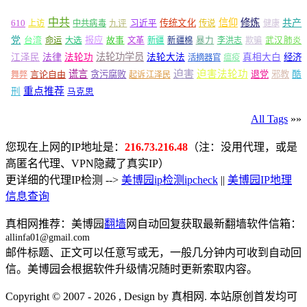
中共
信仰
修炼
610
传统文化
共产
上访
中共病毒
九评
习近平
传说
健康
党
报应
台湾
命运
大选
故事
文革
新疆
新疆棉
暴力
李洪志
欺骗
武汉肺炎
法轮功学员
江泽民
法律
法轮功
法轮大法
真相大白
经济
活摘器官
瘟疫
谎言
迫害
迫害法轮功
言论自由
贪污腐败
退党
邪教
酷
舞弊
起诉江泽民
重点推荐
刑
马克思
All Tags
»»
您现在上网的IP地址是：
216.73.216.48
（注：没用代理，或是
高匿名代理、VPN隐藏了真实IP）
更详细的代理IP检测 -->
美博园ip检测ipcheck
||
美博园IP地理
信息查询
真相网推荐：美博园
翻墙
网自动回复获取最新翻墙软件信箱：
allinfa01@gmail.com
邮件标题、正文可以任意写或无，一般几分钟内可收到自动回
信。美博园会根据软件升级情况随时更新索取内容。
Copyright © 2007 - 2026 , Design by 真相网. 本站原创首发均可