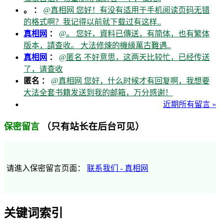
。 ：
@真相网 您好！有没有适用于手机阅读页码无错
的格式啊？我记得以前就下载过有这样..
真相网
：
@。 您好，資料已傳送，有简体，也有繁体
版本，請查收。 大法修煉的機緣萬古難遇..
真相网
：
@匿名 不好意思，这两天比较忙，已经传送
了，请查收
匿名 ：
@真相网 您好，什么时候才有回复啊，我想要
大法全套书籍发送到我的邮箱，万分感谢！
近期所有留言 »
（只有站长在后台可见）
保密留言
请進入保密留言页面：
联系我们 - 真相网
关键词索引