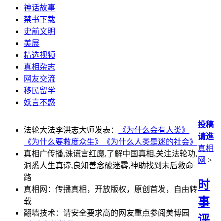
神话故事
禁书下载
史前文明
美展
精选视频
真相杂志
网友交流
移民留学
妖言不惑
投稿
法轮大法李洪志大师发表：
《为什么会有人类》
请進
《为什么要救度众生》
《为什么人类是迷的社会》
真相
真相广传播,诛谎言红魔,了解中国真相,关注法轮功,
网
>
洞悉人生真谛,良知善念破迷雾,神助找到末后救命
路
时
真相网：传播真相，开放版权，原创首发，自由转
事
载
翻墙技术：请安全要求高的网友重点参阅美博园
评