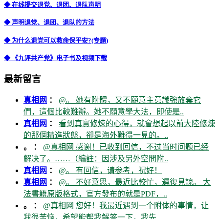
◆ 在线提交退党、退团、退队声明
◆ 声明退党、退团、退队的方法
◆ 为什么退党可以救命保平安?(专题)
◆ 《九评共产党》电子书及视频下载
最新留言
真相网
：
@。 她有附體，又不願意主意識強放棄它
們，這個比較難辦。她不願意學大法，即使是..
真相网
：
看到真實修煉的心得，就會想起以前大陸修煉
的那個精進狀態，卻是海外難得一見的。..
。 ：
@真相网 感谢！已收到回信，不过当时问题已经
解决了。……（編註：因涉及另外空間附..
真相网
：
@。 有回信，请参考，祝好！
真相网
：
@。 不好意思，最近比較忙，遲復見諒。 大
法書籍原版格式，官方發布的就是PDF，..
。 ：
@真相网 您好！我最近遇到一个附体的事情，让
我很苦恼，希望能帮我解答一下，我先..