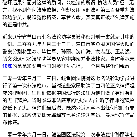
破坏后果？面对这样的质问，公检法的所谓“执法人员”哑口无
言，找不到任何法律依据，但却又用《刑法》第三百条重判法
轮功学员，制造冤假错案，草菅人命。其实真正破坏法律实施
的正是中共。
近来辽宁省营口市七名法轮功学员被秘密判刑一案就是其中的
一例。二零零九年九月二十三日，营口市鲅鱼圈区国保大队的
警察分别将董冰、毕世军、孙丽、沈广海、余志红、王志远、
滕文闵这七名法轮功学员从家中绑架并非法抄家。当时董冰未
修炼
的弟弟和父亲也同时被非法抓捕，一个月后将他们释放。
二零一零年三月二十三日，鲅鱼圈法院对这七名法轮功学员进
行了第一次非法庭审。当时这些家属聘请了由四位正义律师组
成的律师团，律师们依据中国现行的法律为他们做了有理有据
的无罪辩护。当时参与非法庭审的“执法人员”听了律师的辩护
都低下了头。律师们最后说，既然公诉人拿不出任何他们有罪
的证据，就应该立即无罪释放七名法轮功学员。最后“法官”宣
布休庭。
二零一零年六月一日，鲅鱼圈区法院第二次非法庭审孙丽等七