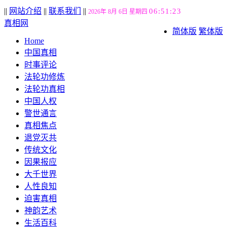
||
网站介绍
||
联系我们
||
06:51:24
2026年 8月 6日 星期四
真相网
简体版
繁体版
Home
中国真相
时事评论
法轮功修炼
法轮功真相
中国人权
警世通言
真相焦点
退党灭共
传统文化
因果报应
大千世界
人性良知
迫害真相
神韵艺术
生活百科