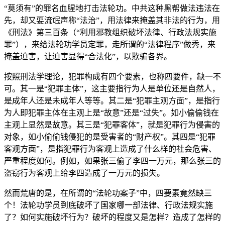
“莫须有”的罪名血腥地打击法轮功。中共这种黑帮做法违法在
先，却又耍流氓声称“法治”，用法律来掩盖其非法的行为，用
《刑法》第三百条（“利用邪教组织破坏法律、行政法规实施
罪”），来给法轮功学员定罪，走所谓的“法律程序”做秀，来
掩盖迫害，让迫害显得“合法化”，以欺骗各界。
按照刑法学理论，犯罪构成有四个要素，也称四要件，缺一不
可。其一是“犯罪主体”，这主要指行为人是单位还是自然人，
是成年人还是未成年人等等。其二是“犯罪主观方面”，是指行
为人即犯罪主体在主观上是“故意”还是“过失”。如小偷偷钱在
主观上显然是故意。其三是“犯罪客体”，就是犯罪行为侵害的
对象，如小偷偷钱侵犯的是受害者的“财产权”。其四是“犯罪
客观方面”，是指犯罪行为客观上造成了什么样的社会危害、
严重程度如何。例如，如果张三偷了李四一万元，那么张三的
盗窃行为客观上给李四造成了一万元的损失。
然而荒唐的是，在所谓的“法轮功案子”中，四要素竟然缺三
个！法轮功学员到底破坏了国家哪一部法律、行政法规实施
了？如何实施破坏行为？破坏的程度又是怎样？造成了怎样的