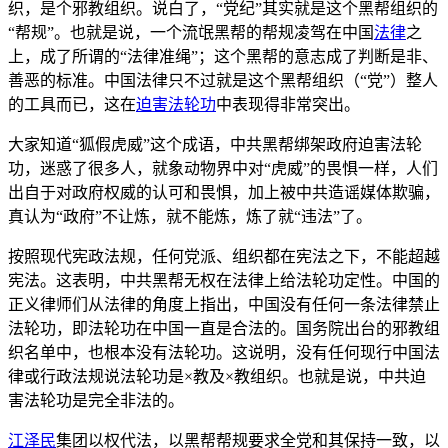
织，是个邪教组织。说白了，“党纪”其实就是这个黑帮组织的
“帮规”。也就是说，一个流氓黑帮的帮规凌驾在中国
法律
之
上，成了所谓的“法律准绳”；这个黑帮的意志成了判断是非、
善恶的标准。中国法律只不过就是这个黑帮组织（“党”）整人
的工具而已，这在
迫害
法轮功
中表现得非常突出。
大家知道“狐假虎威”这个成语，中共黑帮绑架政府迫害法轮
功，迷惑了很多人，就象动物界中对“虎威”的畏惧一样，人们
出自于对政府权威的认可和畏惧，加上被中共造谣媒体欺骗，
真认为“政府”不让炼，就不能炼，炼了就“违法”了。
按照现代宪政法规，任何党派、组织都在宪法之下，不能超越
宪法。这表明，中共黑帮无权在法律上给法轮功定性。中国的
正义律师们从法律的角度上指出，中国没有任何一条法律禁止
法轮功，即法轮功在中国一直是合法的。国务院出台的邪教组
织名单中，也根本没有法轮功。这说明，没有任何现行中国法
律或行政法规说法轮功是×教及×教组织。也就是说，中共迫
害法轮功是完全非法的。
江泽民
集团以权代法，以黑帮帮规要求全党和其保持一致，以