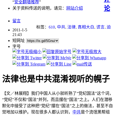
“
安全翻墙推荐
”
论
关于资料传送的说明，请见：
网站介绍
留言
标签：
610
,
中共
,
法律
,
真相大白
,
谎言
,
迫
2011-1-5
害
,
退党
21:43
短网址
字号
法律也是中共混淆视听的幌子
【文／林展翔】我们中国人从小就听熟了“党纪国法”这个词，
“党纪”不仅和“国法”并列，而且摆在“国法”之上。人们在潜移
默化中接受了这种把“党纪”摆在“国法”之上的做法，甚至不自
觉地加以维护。现在很多人都认识到，
中共
是个流氓黑帮组