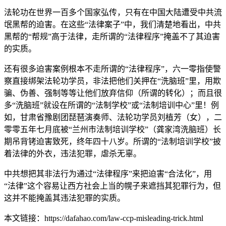
法轮功在世界一百多个国家弘传，只有在中国大陆遭受中共流
氓黑帮的迫害。在这些“法律案子”中，我们清楚地看出，中共
黑帮的“帮规”高于法律，走所谓的“法律程序”掩盖不了其迫害
的实质。
还有很多迫害案例根本不走所谓的“法律程序”，六一零指使警
察直接绑架法轮功学员，非法把他们关押在“洗脑班”里，用欺
骗、伪善、强制等等让他们放弃信仰（所谓的转化）；而且很
多“洗脑班”就设在所谓的“法制学校”或“法制培训中心”里！例
如，甘肃省豫剧团琵琶演奏师、法轮功学员刘植芳（女），二
零零五年七月底被“兰州市法制培训学校”（龚家湾洗脑班）长
期吊背铐迫害致死，终年四十八岁。所谓的“法制培训学校”披
着法律的外衣，违法犯罪，虐杀无辜。
中共想把其非法行为通过“法律程序”来把迫害“合法化”，用
“法律”这个容易让西方社会上当的幌子来遮挡其犯罪行为，但
这并不能掩盖其违法犯罪的实质。
本文链接：https://dafahao.com/law-ccp-misleading-trick.html