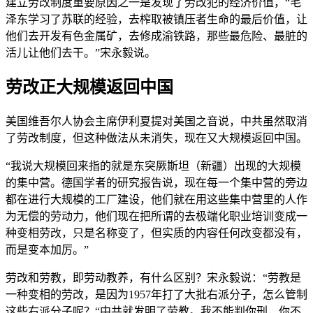
建立劳改制度重要原因之一是发现了劳改犯的经济价值，“毛
泽东学习了苏联的经验，去榨取被镇压者生命的最后价值，让
他们去开发有色金属矿，去修成渝铁路，那些最危险、最脏的
活儿让他们去干。”宋永毅说。
劳改正大规模返回中国
美国维吾尔人协会主席伊利夏提对美国之音说，中共虽然取消
了劳改制度，但这种做法从未消失，现在又大规模返回中国。
“我说大规模回来指的就是东突厥斯坦（新疆）出现的大规模
的集中营。德国学者的研究报告说，现在每一个集中营的旁边
都在进行大规模的工厂建设，他们就在用这些集中营里的人作
为无偿的劳动力，他们现在把所谓的去极端化职业培训变成一
种变相劳改，只是名称变了，但实质的内容任何改变都没有，
而是变本加厉。”
劳改和劳教，即劳动教养，有什么区别？宋永毅说：“劳教是
一种变相的劳改，是因为1957年打了大批右派分子，怎么管制
这些右派分子呢？“中共就发明了劳教。我不能判你刑，你不