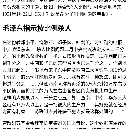
分，可以拉出80个主题供检索，包括了中共历次政治运动以及
与劳改相关的主题，比如，检索“杀人比例”，可查到毛泽东
1951年1月22日《关于对反革命分子判刑问题的电报》。
毛泽东指示按比例杀人
在这份转邓小平、饶漱石、邓子恢、叶剑英、习仲勋的电报
中，毛泽东说：“杀人比例问题二月中央会议决定按人口千分
之一的比例先杀此数的一半，看情形再作决定。现在西南已达
到千分之一，中南和华东的某些省区也已达千分之一，个别地
方且已超过，一般地看来华东中南及西南三大区似乎均须超过
千分之一的比例才能解决问题……我有这样一种想法，即可以
超过千分之一……例如西南区准备再杀的6万人杀掉3万左右以
平民愤，而将其余的万人左右由各省区负责分批集中生产……
这样的人如果以人口千分之点五计算，西南，中南，华东三大
区就有15万人以上，是一批很大的生产力……其好处就在经济
方面有利益……苏联过去对许多重犯人就是这样处理的……”
劳改研究基金会理事陈奎德对美国之音说，这个数据库保存的