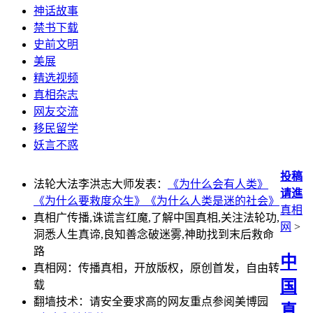
神话故事
禁书下载
史前文明
美展
精选视频
真相杂志
网友交流
移民留学
妖言不惑
投稿
法轮大法李洪志大师发表：
《为什么会有人类》
请進
《为什么要救度众生》
《为什么人类是迷的社会》
真相
真相广传播,诛谎言红魔,了解中国真相,关注法轮功,
网
>
洞悉人生真谛,良知善念破迷雾,神助找到末后救命
路
中
真相网：传播真相，开放版权，原创首发，自由转
国
载
翻墙技术：请安全要求高的网友重点参阅美博园
真