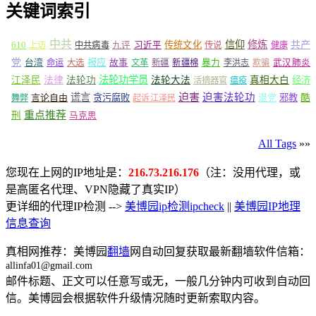
关键词索引
中共
信仰
修炼
610
传统文化
共产
上访
中共病毒
九评
习近平
传说
健康
党
报应
台湾
命运
大选
故事
文革
新疆
新疆棉
暴力
李洪志
欺骗
武汉肺炎
法轮功学员
江泽民
法律
法轮功
法轮大法
真相大白
经济
活摘器官
瘟疫
谎言
迫害
迫害法轮功
言论自由
贪污腐败
退党
邪教
酷
舞弊
起诉江泽民
重点推荐
刑
马克思
All Tags
»»
您现在上网的IP地址是：
216.73.216.176
（注：没用代理，或
是高匿名代理、VPN隐藏了真实IP）
更详细的代理IP检测 -->
美博园ip检测ipcheck
||
美博园IP地理
信息查询
真相网推荐：美博园
翻墙
网自动回复获取最新翻墙软件信箱：
allinfa01@gmail.com
邮件标题、正文可以任意写或无，一般几分钟内可收到自动回
信。美博园会根据软件升级情况随时更新索取内容。