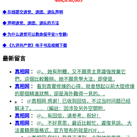
464,856,089
◆ 在线提交退党、退团、退队声明
◆ 声明退党、退团、退队的方法
◆ 为什么退党可以救命保平安?(专题)
◆ 《九评共产党》电子书及视频下载
最新留言
真相网
：
@。 她有附體，又不願意主意識強放棄它
們，這個比較難辦。她不願意學大法，即使是..
真相网
：
看到真實修煉的心得，就會想起以前大陸修煉
的那個精進狀態，卻是海外難得一見的。..
。 ：
@真相网 感谢！已收到回信，不过当时问题已经
解决了。……（編註：因涉及另外空間附..
真相网
：
@。 有回信，请参考，祝好！
真相网
：
@。 不好意思，最近比較忙，遲復見諒。 大
法書籍原版格式，官方發布的就是PDF，..