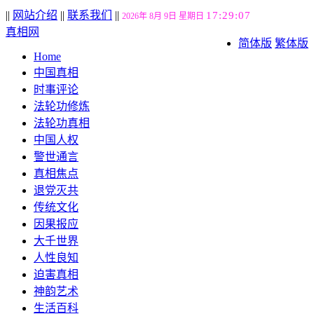
||
网站介绍
||
联系我们
||
17:29:07
2026年 8月 9日 星期日
真相网
简体版
繁体版
Home
中国真相
时事评论
法轮功修炼
法轮功真相
中国人权
警世通言
真相焦点
退党灭共
传统文化
因果报应
大千世界
人性良知
迫害真相
神韵艺术
生活百科