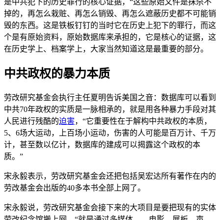
是中共犯下的历史罪行的核心证据，“这些原始文件是抹杀不
掉的，再怎么栽赃、再怎么销毁、再怎么遮蔽历史都不可能销
毁的东西。这是铁板钉钉的当时它在历史上犯下的罪行，而这
个是有原始资料，原始数据库来承担的，它是核心的证据，这
在历史学上、档案学上，大家当然知道这是最重要的部分。
中共政权的暴力本质
劳改研究基金会执行主任夏明告诉美国之音：数据库可以看到
中共70年政权的实质是一脉相承的，就是用各种暴力手段对其
人民进行残酷的
迫害
，“它重要性在于解构中共政权的本质，
5、6场大运动，上百场小运动，伤害的人可能是百万计、千万
计，甚至数以亿计，数据库的建成可以揭露这个政权的本
质。”
宋永毅表示，劳改研究基金会还把包括吴宏达所有著作在内的
劳改基金会出版的40多本书全部上网了。
宋永毅说，劳改研究基金会接下来的大项目是要把现有的实体
劳改纪念馆搬上网，“就是通过多媒体——电影、展板、声