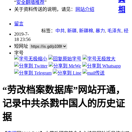
“
安全翻墙推荐
”
相
关于资料传送的说明，请见：
网站介绍
留言
标签：
中共
,
新疆
,
新疆棉
,
暴力
,
毛泽东
,
经
2019-7-
济
,
迫害
18 23:56
短网址
字号
“劳改档案数据库”网站开通，
记录中共杀戮中国人的历史证
据