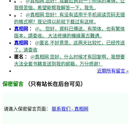
。 ：
@真相网 您好！我最近遇到一个附体的事情，让
我很苦恼，希望能帮我解答一下，我先..
。 ：
@真相网 您好！有没有适用于手机阅读页码无错
的格式啊？我记得以前就下载过有这样..
真相网
：
@。 您好，資料已傳送，有简体，也有繁体
版本，請查收。 大法修煉的機緣萬古難遇..
真相网
：
@匿名 不好意思，这两天比较忙，已经传送
了，请查收
匿名 ：
@真相网 您好，什么时候才有回复啊，我想要
大法全套书籍发送到我的邮箱，万分感谢！
近期所有留言 »
（只有站长在后台可见）
保密留言
请進入保密留言页面：
联系我们 - 真相网