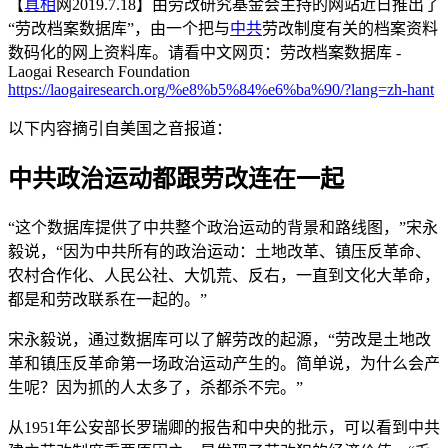
【
真相
网2019.7.18】由劳改研究基金会主持的网站近日推出了
“劳改档案数据库”，由一个把与
中共
劳改制度有关的档案资料
数码化的网上资料库。请看中文网页：劳改档案数据库 -
Laogai Research Foundation
https://laogairesearch.org/%e8%b5%84%e6%ba%90/?lang=zh-hant
以下内容摘引自美国之音报道：
中共政治运动都跟劳改连在一起
“这个数据库提供了中共整个政治运动的背景和路线图，”宋永
毅说，“因为中共所有的政治运动：土地改革、镇压反革命、
农村合作化、人民公社、大饥荒、反右，一直到文化大革命，
都是和劳改联系在一起的。”
宋永毅说，通过数据库可以了解劳改的起源，“劳改是土地改
革和镇压反革命第一场政治运动产生的。简单说，为什么会产
生呢？因为抓的人太多了，杀都杀不完。”
从1951年公安部长罗瑞卿的报告和中央的批示，可以看到中共