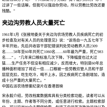
过讲了一些话嘛，但我可以强迫你劳动，所以劳教比劳改还要
残酷。”
夹边沟劳教人员大量死亡
1961年1月《张掖地委关于夹边沟农场劳教人员疾病死亡的初
步检查及对有关人员的处理意见》说：“该场自一九五七年下
半年开始，先后共收容干部犯错误判处劳动教养人员2309
名……58年至60年共死亡1060名……60年最为严重，死亡983
名…..” ， “几年来口粮标准几次下降，下降幅度也过大过
猛…..生产任务不但没有相应减少，反而增大，特别是60年总
播种面积增加了将近一倍…..口粮被一些劳教炊管人员和干部
层层克扣，吃生吃冷，喝不上水，因之疾病死亡急剧增加，造
成十分严重的大量死亡。”
中国右派农场惨案纪录片在香港首映
宋永毅介绍，劳改档案数据库具有分类检索功能，读者可以从
年份、主题、作者等不同分类，或任意进行检索。主题检索部