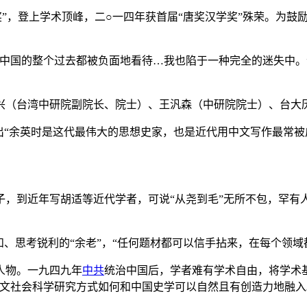
奖”，登上学术顶峰，二○一四年获首届“唐奖汉学奖”殊荣。为鼓
，中国的整个过去都被负面地看待…我也陷于一种完全的迷失中。
兴（台湾中研院副院长、院士）、王汎森（中研院院士）、台大
出“余英时是这代最伟大的思想史家，也是近代用中文写作最常被
，到近年写胡适等近代学者，可说“从尧到毛”无所不包，罕有人
和、思考锐利的“余老”，“任何题材都可以信手拈来，在每个领域
人物。一九四九年
中共
统治中国后，学者难有学术自由，将学术
文社会科学研究方式如何和中国史学可以自然且有创造力地融入