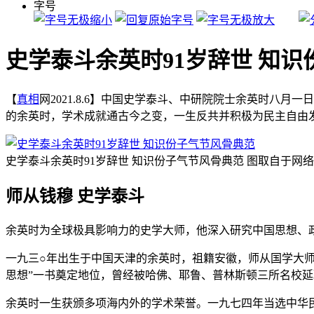
字号
史学泰斗余英时91岁辞世 知
【
真相
网2021.8.6】中国史学泰斗、中研院院士余英时八
的余英时，学术成就通古今之变，一生反共并积极为民主自由
史学泰斗余英时91岁辞世 知识份子气节风骨典范 图取自于网
师从钱穆 史学泰斗
余英时为全球极具影响力的史学大师，他深入研究中国思想、
一九三○年出生于中国天津的余英时，祖籍安徽，师从国学大
思想”一书奠定地位，曾经被哈佛、耶鲁、普林斯顿三所名校
余英时一生获颁多项海内外的学术荣誉。一九七四年当选中华