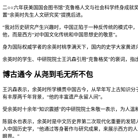
二○○六年获美国国会图书馆“克鲁格人文与社会科学终身成就
置“余英时先生人文研究奖”提携后进。
“我对历史研究产生兴趣时，中国正陷于一种反传统的模式中
他，而是西方“对中国文化传统和中国思想史的敬意”。
身为国际权威学者的余英时桃李满天下，国内的史学大家黄进
余英时的学生、中研院院士王汎森引用“克鲁格奖”的褒词，指
博古通今 从尧到毛无所不包
王汎森表示，余英时所学横贯中国古今，从早年写上古知识分子
有丰厚两千年背景，“他的丰富遗产永留人间”。
受余英时十余年“知识震撼”的中研院院士朱敬一表示，为人温
陈弱水也表示，余英时是中文历史界第二次现代化重要的发轫
入中国历史学，“他通过等身著作与研究成果，来展示西方的人
眼界。”