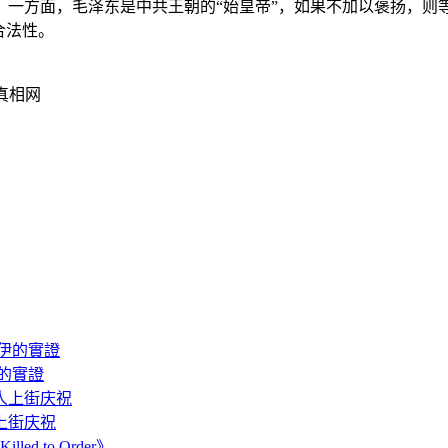
：一方面，毛泽东是中共王朝的“始皇帝”，如果不加以褒扬，则
合法性。
真相网
的實證
上街庆祝