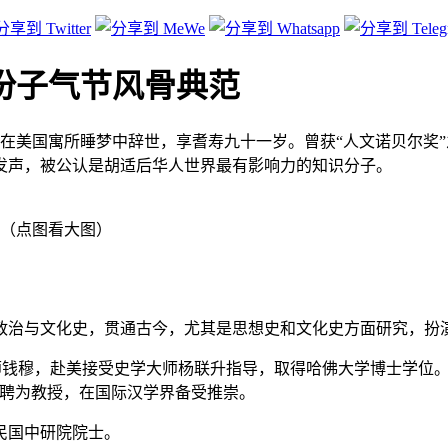
识份子气节风骨典范
月一日在美国寓所睡梦中辞世，享耆寿九十一岁。曾获“人文诺贝尔
发声，被公认是胡适后华人世界最有影响力的知识分子。
络（点图看大图）
政治与文化史，贯通古今，尤其是思想史和文化史方面研究，扮
师钱穆，赴美接受史学大师杨联升指导，取得哈佛大学博士学位。
延聘为教授，在国际汉学界备受推崇。
民国中研院院士。