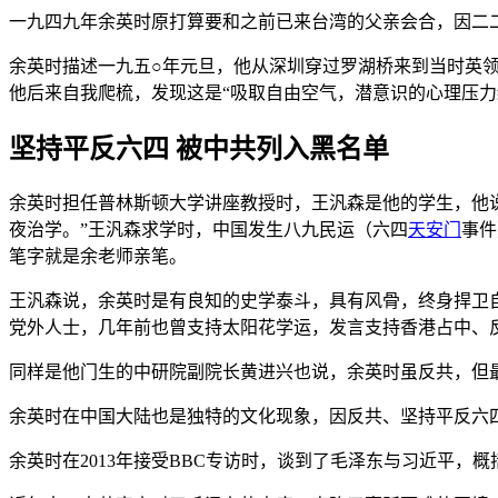
一九四九年余英时原打算要和之前已来台湾的父亲会合，因二
余英时描述一九五○年元旦，他从深圳穿过罗湖桥来到当时英领
他后来自我爬梳，发现这是“吸取自由空气，潜意识的心理压力
坚持平反六四 被中共列入黑名单
余英时担任普林斯顿大学讲座教授时，王汎森是他的学生，他
夜治学。”王汎森求学时，中国发生八九民运（六四
天安门
事件
笔字就是余老师亲笔。
王汎森说，余英时是有良知的史学泰斗，具有风骨，终身捍卫
党外人士，几年前也曾支持太阳花学运，发言支持香港占中、
同样是他门生的中研院副院长黄进兴也说，余英时虽反共，但
余英时在中国大陆也是独特的文化现象，因反共、坚持平反六
余英时在2013年接受BBC专访时，谈到了毛泽东与习近平