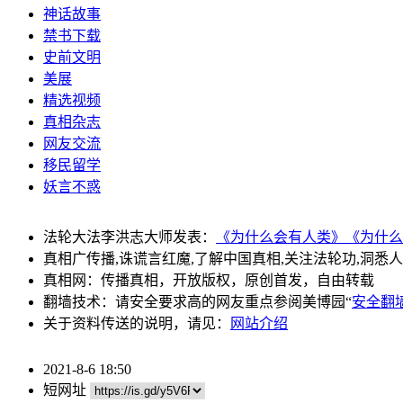
神话故事
禁书下载
史前文明
美展
精选视频
真相杂志
网友交流
移民留学
妖言不惑
法轮大法李洪志大师发表：
《为什么会有人类》
《为什么
真相广传播,诛谎言红魔,了解中国真相,关注法轮功,洞悉
真相网：传播真相，开放版权，原创首发，自由转载
翻墙技术：请安全要求高的网友重点参阅美博园“
安全翻
关于资料传送的说明，请见：
网站介绍
2021-8-6 18:50
短网址