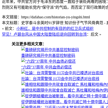
近年来，中共官方对于毛泽东的态度一直陷于褒贬两难的困境
烈则又有可能助长党内“保守派”的气焰，而否定了现行政策的
本文链接：https://dafahao.com/historian-yu-yingshi.html
本文标题：史学泰斗余英时91岁辞世 知识份子气节风骨典范 - 
« 前文：
小粉红，是中共控制的有目的的红卫兵式组织
罕见！卢碧台风从中国大陆登陆后逆向回转到台湾
：后文 »
关注更多相关文章：
重磅研究揭开中共基层控制密码
“六四”37周年 中共血债必偿还
社論：台湾需警惕 川习会中共已摸透对台底线
誰相信和跟隨中共就會自取滅亡 馬杜羅和哈梅內伊
從伊朗極權統治被斬首，看中共滅亡時十億中國人