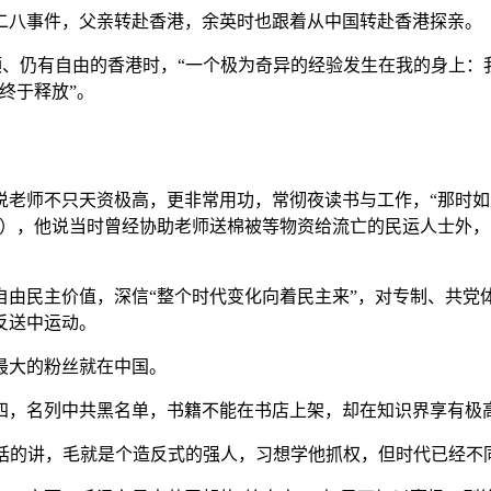
二八事件，父亲转赴香港，余英时也跟着从中国转赴香港探亲。
、仍有自由的香港时，“一个极为奇异的经验发生在我的身上：
终于释放”。
说老师不只天资极高，更非常用功，常彻夜读书与工作，“那时
），他说当时曾经协助老师送棉被等物资给流亡的民运人士外，
自由民主价值，深信“整个时代变化向着民主来”，对专制、共党
反送中运动。
最大的粉丝就在中国。
四，名列中共黑名单，书籍不能在书店上架，却在知识界享有极
，概括的讲，毛就是个造反式的强人，习想学他抓权，但时代已经不