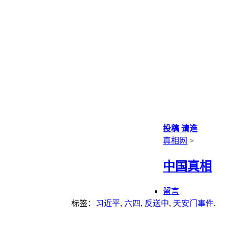
投稿 请進
真相网
>
中国真相
留言
标签：
习近平
,
六四
,
反送中
,
天安门事件
,
毛泽东
,
诺贝尔奖