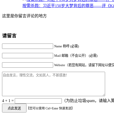
按需杀戮：习近平150岁大梦背后的罪恶——评《Killed 
这里是你留言评论的地方
请留言
Name 称呼 (必需)
Mail 邮箱（不会公开） (必需)
Website（若您有网站，请留下网址以便
4 + 1 =
（为防止垃圾spam，请输入算
【您可以使用 Ctrl+Enter 快速发送】