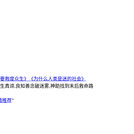
要救度众生》
《为什么人类是迷的社会》
人生真谛,良知善念破迷雾,神助找到末后救命路
墙推荐
”