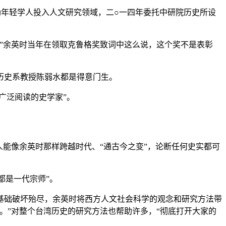
励年轻学人投入人文研究领域，二○一四年委托中研院历史所设
”余英时当年在领取克鲁格奖致词中这么说，这个奖不是表彰
历史系教授陈弱水都是得意门生。
广泛阅读的史学家”。
能像余英时那样跨越时代、“通古今之变”，论断任何史实都可
都是一代宗师”。
基础破坏殆尽，余英时将西方人文社会科学的观念和研究方法带
。”对整个台湾历史的研究方法也帮助许多，“彻底打开大家的