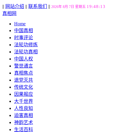
||
网站介绍
||
联系我们
||
19:48:14
2026年 8月 7日 星期五
真相网
Home
中国真相
时事评论
法轮功修炼
法轮功真相
中国人权
警世通言
真相焦点
退党灭共
传统文化
因果报应
大千世界
人性良知
迫害真相
神韵艺术
生活百科