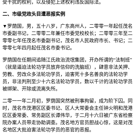
受干扰的权利，以及侵犯上述权利违反国际法。
二、市级党政头目遭恶报实例
▼罗荫国，男，五十八岁，广东高州人，二零零一年起任茂名
市委副书记，二零零二年兼任市委党校校长；二零零三年至二
零零七年任茂名市委副书记，茂名市人民政府市长、书记；二
零零七年四月起任茂名市委书记。
罗荫国在任期间追随江氏政治流氓集团，开办所谓的“法制班”
（就是逼迫法轮功学员放弃信仰的洗脑班），肆意非法关押、
劳教、劳改众多法轮功学员，迫害死十多名善良的法轮功学
员，非法判刑至少十六名法轮功学员，数以千计的法轮功学员
被绑架、开除或流离失所。
二零一一年二月初，罗荫国突然被刑事拘留，成为阶下囚。同
时，茂名市茂港区区委书记、区人大常委会主任钟火明和茂港
区区委常委、常务副区长谭伟华，于二月十六日被广东省检察
院办案人员带走协助调查。茂名地方官员胆战心惊，这是对茂
名地区大批迫害法轮功学员的恶官的恶报。