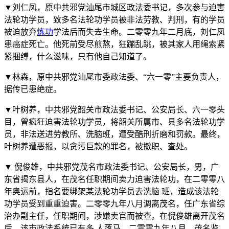
▼刘仁凤，原中共邪党汕尾市城区政法委书记，多次参与迫害
法轮功学员，致多名法轮功学员被非法劳教、判刑，有的学员
被迫放弃
炼功
学法后而失去生命。二零零九年二月底，刘仁凤
患癌症死亡。他死前受尽煎熬，狂蹦乱跳，被其家人用绳索紧
紧捆缚，什么滋味，只有他自己知道了。
▼林森，原中共邪党汕尾市委政法委、“六一零”主要负责人，
据传已患绝症。
▼叶树养，中共邪党韶关市政法委书记、公安局长、六一零头
目，曾疯狂迫害法轮功学员，将韶关所属市、县多名法轮功学
员，非法送进劳教所、洗脑班，遭受酷刑折磨和罚款。最终，
叶树养遭恶报，以贪污巨款的罪名，被撤职、查处。
▼ 倪俊雄，中共邪党茂名市政法委书记、公安局长，男，广
东省揭东县人，在茂名任职期间卖力迫害法轮功，在二零零八
年奥运前，指名要绑架某法轮功学员去洗脑 班，造成该法轮
功学员受到重重迫害。二零零九年八月调离茂名，任广东省综
治办副主任，任职期间，涉嫌卖官而被查。在倪俊雄离开茂名
后，该市政法系统已有多 人落马。二零零九年八月，茂名监