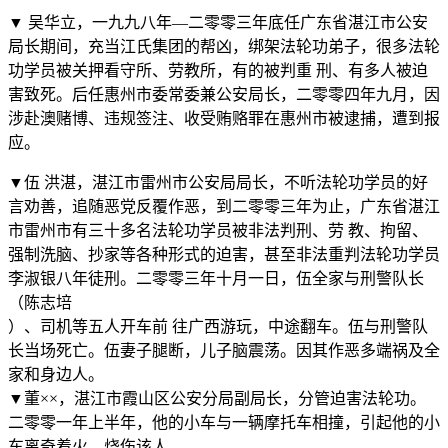
▼ 吴华立，一九九八年—二零零三年底任广东省湛江市公安
局长期间，充当江氏集团的帮凶，绑架法轮功弟子，很多法轮
功学员被关押看守所、劳教所，有的被判重 刑、有多人被迫
害致死。后任惠州市委常委兼公安局长，二零零四年九月，因
涉赴澳赌博、违规签注、收受贿赂罪在惠州市被逮捕，遭到报
应。
▼伍 洪湛，湛江市雷州市公安局局长，不听法轮功学员的好
言劝善，追随恶党反覆作恶，到二零零三年为止，广东省湛江
市雷州市有三十多名法轮功学员被非法判刑、劳 教、拘留、
强制洗脑、抄家等各种形式的迫害，甚至非法重判法轮功学员
李淑银八年徒刑。二零零三年十月一日，伍全家与刑警队长
（陈志培
）、司机等五人开车前 往广西游玩，中途翻车。伍与刑警队
长当场死亡。伍妻子腿断，儿子脑震荡。因其作恶多端祸及全
家和身边人。
▼董××，湛江市霞山区公安分局副局长，分管迫害法轮功。
二零零一年上半年，他的小车与一辆摩托车相撞，引起他的小
车离奇着火，烧伤该人。