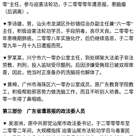
零”主任，参与迫害法轮功，于二零零零年遭恶报，患脑瘤
（后调离）。
▼李诗雄，男，汕头市龙湖区外砂镇综治办副主任兼“六一零”
主任，积极迫害法轮功学员，手段阴毒，丧尽天良。二零零七
年患晚期肺癌，二零零八年实施化疗，后仍继续造恶，于二零
零九年一月十九日遭报而死。
▼罗某某，兴宁市六一零办公室主任，到处绑架大法弟子非法
劳教、判刑，投入监狱受尽酷刑。后因涉嫌受贿现已被双规审
查，因此，他当时正准备办的洗脑班也解体了。
▼黄棉，广州市海珠区六一零办公室成员，原广东教育学院教
工，积极帮助邪恶势力做洗脑工作，而且不听别人劝善。二零
零一年得了鼻咽癌。
第三部份 广东省遭恶报的政法委人员
▼ 吴淑洲，原中共邪党汕尾市政法委书记，于二零零零年至
二零零二年间，大规模指挥 迫害汕尾市法轮功学员与毒害民