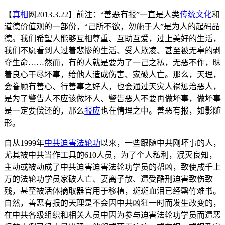
【
真相
网2013.3.22】前注：“善恶有报”一直是人类
传统文化
和
道德价值观的一部份，“己所不欲，勿施于人”是为人的起码品
德。我们希望人能够互相尊重、互助互爱，过上美好的生活，
我们不愿看到人过着悲惨的生活、受人欺凌、甚至被无辜的剥
夺生命……然而，有的人就是要为了一己之私，无恶不作，昧
着良心干尽坏事，给他人造成伤害、家破人亡。那么，天理，
会眷顾有善心、行善事之好人，也会通过天灾人祸惩治恶人，
是为了警告人不应该做坏人、警告恶人不要再做坏事，做坏事
是一定要偿还的，那么
报应
也在情理之中。善恶有报，如影随
形。
自从1999年
中共
迫害
法轮功
以来，一些跟随中共刚坏事的人，
尤其被中共当作工具的610人员，为了个人私利，泯灭良知，
主动或被动成了中共迫害迫害法轮功学员的帮凶，致使成千上
万的法轮功学员家破人亡、妻离子散、遭受酷刑迫害致伤致
残，甚至被活体摘取器官用于移植，斑斑血泪已经罄竹难书。
自然，善恶有报的天理是不会因中共凶狂一时而发生改变的，
在中共各级组织和相关人员中因为参与迫害法轮功学员而遭恶