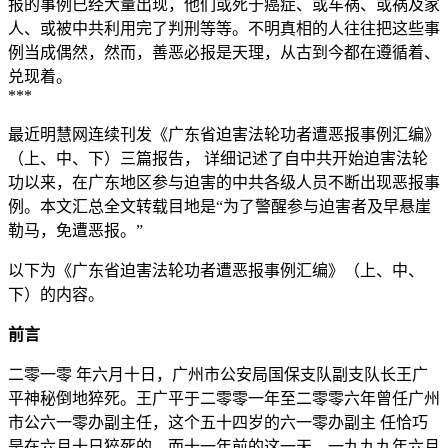
报的事例已经大量出现，他们或死于癌症、或车祸、或祸及家
人、或被中共利用完了判刑等等。不明真相的人往往把这些事
例当成偶然，然而，善恶必报是天理，从古到今都在遵循着、
兑现着。
***
最近明慧网连续刊发《广东省迫害法轮功者遭恶报事例汇编》
（上、中、下）三篇报告， 详细记述了自中共开始迫害法轮
功以来，在广东地区参与迫害的中共各级人员不断出现恶报事
例。本文汇总全文转载目地是“为了警醒参与迫害者及早悬崖
勒马，免遭恶报。”
以下为《广东省迫害法轮功者遭恶报事例汇编》（上、中、
下）的内容。
前言
二零一零 年六月十日，广州市公安局国保支队副支队长王广
平神秘倒地猝死。王广平于二零零一年至二零零六年曾任广州
市公六一零办副主任，这个五十四岁的六一零办副主 任恰巧
是在六月十日猝死的，而十一年前的这一天，一九九九年六月