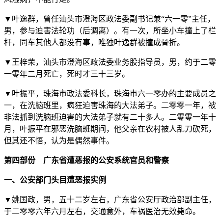
▼叶逸群，曾任汕头市澄海区政法委副书记兼“六一零”主任，
男，参与迫害法轮功（后调离）。有一次，所坐小车撞上了栏
杆，同车其他人都没有事，唯独叶逸群被撞成骨折。
▼王梓荣，汕头市澄海区政法委业务股指导员，男，约于二零
一零年二月死亡，死时才三十三岁。
▼叶振平，珠海市政法委科长，珠海市六一零办的主要成员之
一，在洗脑班里，疯狂迫害珠海的大法弟子。二零零一年，被
非法抓到洗脑班迫害的大法弟子就有二十多人。二零零一年十
月，叶振平在邪恶洗脑班期间，他父亲在农村被人乱刀砍死，
但其还不悟，认为是偶然事件。
第四部份 广东省遭恶报的公安系统官员和警察
一、公安部门头目遭恶报实例
▼姚国政，男，五十二岁左右，广东省公安厅政治部副主任，
于二零零六年六月左右，交通意外，车祸医治无效毙命。