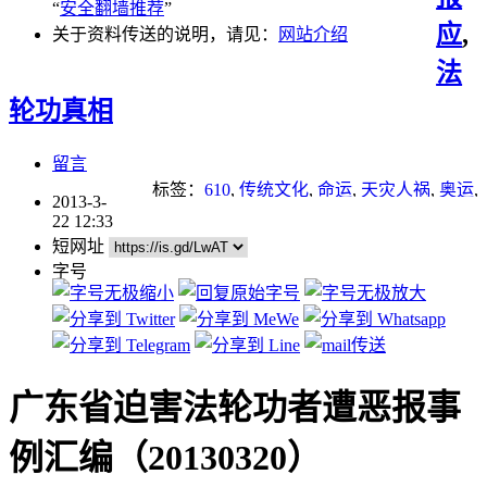
“
安全翻墙推荐
”
应
,
关于资料传送的说明，请见：
网站介绍
法
轮功真相
留言
标签：
610
,
传统文化
,
命运
,
天灾人祸
,
奥运
,
2013-3-
报应
22 12:33
短网址
字号
广东省迫害法轮功者遭恶报事
例汇编（20130320）