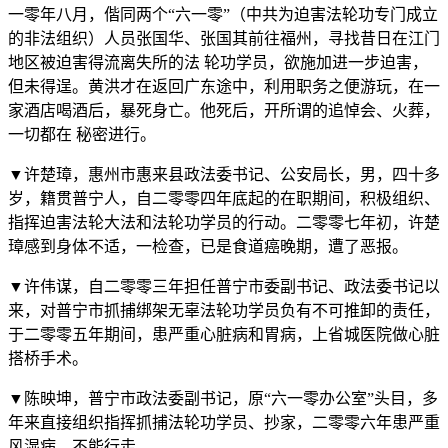
一零年八月，偕同两个“六一零”（中共为迫害法轮功专门成立
的非法组织）人员张国华、张国其前往福州，寻找昔日在江门
地区被迫害得流离失所的法 轮功学员，欲施加进一步迫害，
但未得逞。黄洪才在返回广东途中，利用职务之便游玩，在一
家酒店喝酒后，暴死身亡。他死后，开所谓的追悼会、火葬，
一切都在 秘密进行。
▼许楚璋，惠州市惠来县政法委书记、公安局长，男，四十多
岁，籍贯普宁人，自二零零四年底起的在职期间，积极组织、
指挥迫害法轮大法和法轮功学员的行动。二零零七年初，许楚
璋感到身体不适，一检查，已是食道癌晚期，遭了恶报。
▼许伟谋，自二零零三年担任普宁市委副书记、政法委书记以
来，对普宁市抓捕绑架无辜法轮功学员负有不可推卸的责任，
于二零零五年期间，患严重心脏病和胃病，上省城医院做心脏
搭桥手术。
▼陈映坤，普宁市政法委副书记，原“六一零办公室”头目，多
年来直接组织指挥抓捕法轮功学员、抄家，二零零六年患严重
风湿病，不能行走。