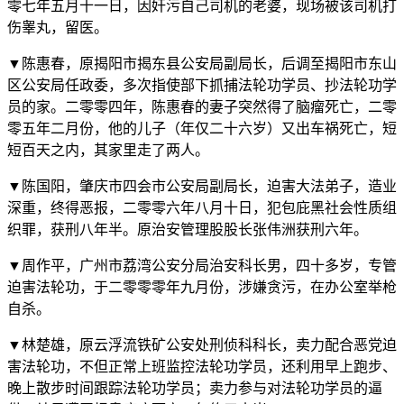
零七年五月十一日，因奸污自己司机的老婆，现场被该司机打
伤睾丸，留医。
▼陈惠春，原揭阳市揭东县公安局副局长，后调至揭阳市东山
区公安局任政委，多次指使部下抓捕法轮功学员、抄法轮功学
员的家。二零零四年，陈惠春的妻子突然得了脑瘤死亡，二零
零五年二月份，他的儿子（年仅二十六岁）又出车祸死亡，短
短百天之内，其家里走了两人。
▼陈国阳，肇庆市四会市公安局副局长，迫害大法弟子，造业
深重，终得恶报，二零零六年八月十日，犯包庇黑社会性质组
织罪，获刑八年半。原治安管理股股长张伟洲获刑六年。
▼周作平，广州市荔湾公安分局治安科长男，四十多岁，专管
迫害法轮功，于二零零零年九月份，涉嫌贪污，在办公室举枪
自杀。
▼林楚雄，原云浮流铁矿公安处刑侦科科长，卖力配合恶党迫
害法轮功，不但正常上班监控法轮功学员，还利用早上跑步、
晚上散步时间跟踪法轮功学员；卖力参与对法轮功学员的逼