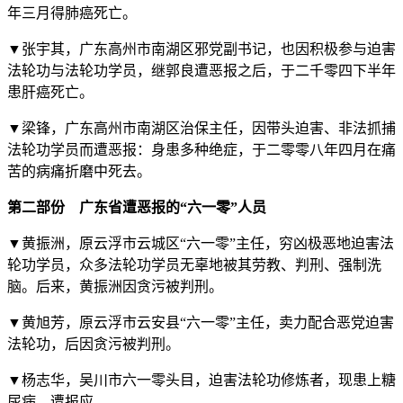
年三月得肺癌死亡。
▼张宇其，广东高州市南湖区邪党副书记，也因积极参与迫害
法轮功与法轮功学员，继郭良遭恶报之后，于二千零四下半年
患肝癌死亡。
▼梁锋，广东高州市南湖区治保主任，因带头迫害、非法抓捕
法轮功学员而遭恶报：身患多种绝症，于二零零八年四月在痛
苦的病痛折磨中死去。
第二部份 广东省遭恶报的“六一零”人员
▼黄振洲，原云浮市云城区“六一零”主任，穷凶极恶地迫害法
轮功学员，众多法轮功学员无辜地被其劳教、判刑、强制洗
脑。后来，黄振洲因贪污被判刑。
▼黄旭芳，原云浮市云安县“六一零”主任，卖力配合恶党迫害
法轮功，后因贪污被判刑。
▼杨志华，吴川市六一零头目，迫害法轮功修炼者，现患上糖
尿病，遭报应。