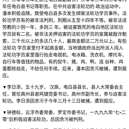
年任电白县书记等职务。在中共迫害法轮功的 政治运动中，
潘本积极追随，致使电白县多次发生绑架法轮功学员事件。法
轮功学员有的被非法判刑，刑期从五至十四年不等。被非法送
劳教的少则一年，多则三 年。被迫害致死的电白地区法轮功
学员就有二名。被非法关押迫害的法轮功学员的家属被敲诈勒
索，三千元以上的多达几十人，最高金额达二万元以上。有些
法轮功 学员家里付不起高金额，当地镇政府派出所派人闯入
法轮功学员家里强行抬走电视机、电冰箱、洗衣机、摩托车、
自行车等值钱的物品，有的捉牛、猪、鸡、鸭，连 谷种、鸡
蛋都抢劫走，不给任何手续。后来，潘本因贪污被捕，遭到报
应。
▼李日添，五十九岁， 汉族，电白县县长、县人大常委会主
任，曾任高州县谢鸡镇党委书记，高州市副市长，参与迫害法
轮功。李日添因贪污于今年三月十三日被捕，遭到报应。
▼钟德标，云浮市委常委、罗定市委书记，一九九九年“七•二
零”后积极迫害法轮功，后因贪污被判刑。