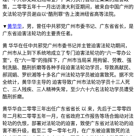
策，二零零五年十一月出访澳大利亚期间，被来自中国广州的
女法轮功学员谢焱以“酷刑罪”告上澳洲纽省高等法院。
▼
黄华华
，男，曾任中共邪党广州市委书记、广东省省长，是
广东省迫害法轮功的主要责任者。
黄 华华在任中共邪党广州市委书记并主管迫害法轮功期间，
广州市从上到下系统地成立了专门迫害法轮功的“六一零办公
室”，在“六一零”的指挥下，广州市当局采 用拘留、劳教、强
制洗脑、酷刑折磨等各种手段迫害法轮功学员，导致高献民、
郝润娟、罗织湘等十多名广州法轮功学员被迫害致死。据不完
全统计，黄华华主导的 迫害导致广州市法轮功学员十三人死
亡、三人残疾、三人精神失常，至少六十六名法轮功学员遭受
酷刑折磨。
黄华华自二零零三年出任广东省省长 以 来，先后于二零零四
年二月和二零零五年一月，在省政府工作报告等场合煽动对法
轮功的仇恨，部署对法轮功的迫害，致使广东省对法轮功的迫
害不断升级，截至二 零一零年七月，在广东被迫害致死的法