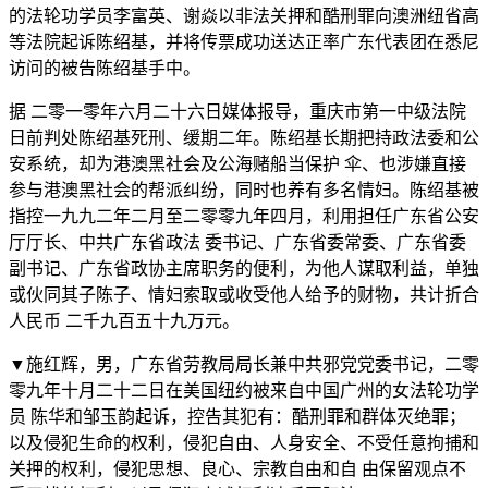
的法轮功学员李富英、谢焱以非法关押和酷刑罪向澳洲纽省高
等法院起诉陈绍基，并将传票成功送达正率广东代表团在悉尼
访问的被告陈绍基手中。
据 二零一零年六月二十六日媒体报导，重庆市第一中级法院
日前判处陈绍基死刑、缓期二年。陈绍基长期把持政法委和公
安系统，却为港澳黑社会及公海赌船当保护 伞、也涉嫌直接
参与港澳黑社会的帮派纠纷，同时也养有多名情妇。陈绍基被
指控一九九二年二月至二零零九年四月，利用担任广东省公安
厅厅长、中共广东省政法 委书记、广东省委常委、广东省委
副书记、广东省政协主席职务的便利，为他人谋取利益，单独
或伙同其子陈子、情妇索取或收受他人给予的财物，共计折合
人民币 二千九百五十九万元。
▼施红辉，男，广东省劳教局局长兼中共邪党党委书记，二零
零九年十月二十二日在美国纽约被来自中国广州的女法轮功学
员 陈华和邹玉韵起诉，控告其犯有：酷刑罪和群体灭绝罪；
以及侵犯生命的权利，侵犯自由、人身安全、不受任意拘捕和
关押的权利，侵犯思想、良心、宗教自由和自 由保留观点不