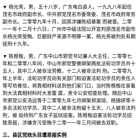
▼ 杨光亮，男，五十八岁，广东电白县人，一九九八年起任
茂名市政府副市长、中共邪党茂名市委常委、茂名市政府常务
副市长。二零零九年十月，因其涉嫌陈绍基案 而被查。二零
一一年十二月十六日，广州市中级法院公开宣判原茂名市副市
长杨光亮受贿、巨额财产来源不明罪一案，杨光亮被判处有期
徒刑十九年。
▼ 陈根楷，男，广东中山市邪党书记兼人大主任，二零零七
年和二零零八年间，中山市邪党警察绑架两批法轮功学员共十
五人，其中三人被非法劳教，十二人被非法判 刑。二零零九
年上半年，法轮功学员向有关部门和迫害法轮功学员的责任人
等写劝善信，将真相材料送到他们家门口，当时陈根楷在家看
到大法真相材料时大发雷 霆，责令公安彻查处理。随后中山
市邪党公安汤远等于二零零九年七月绑架郑淑琼、杨锦妍等十
多名法轮功学员，其中二人被非法拘留十五天，八人被非法判
刑，被 劫持到广东女子监狱迫害。陈根楷迫害法轮功学员招
致恶报，涉嫌贪污受贿于二零一一年三月间被去双职。
三、县区党政头目遭恶报实例