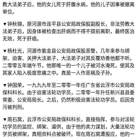
教大法弟子后，他的女儿死于肝腹水病，他的儿子因事被撤离
单位。
▼钟秋锦，原河源市连平县公安局政保股副股长，非法劳教大
法弟子后，因身体被检查出肝病而不得不提前离职，最终医治
无效，死于肝癌。
▼杨杜光，河源市紫金县公安局政保股恶警，几年来参与绑
架、迫害、关押大法弟子，大法弟子对其反覆劝善他都不听。
二零零五年端午节，他那唯一的一个儿子被河水淹死，使其及
其家人陷入极度悲痛之中。真是一人作恶祸及子孙。
▼钟国荣，一九九九年至二零零一年任广东省云浮市公安局政
保科科长。由于迫害法轮功学员，二零零一年升任新兴县县委
常委、公安局局长。之后，仍然积极迫害法轮功学员。后因贪
污被判刑。
▼周石窝，云浮市公安局政保科科长，直接指挥、参与对法轮
功学员的监控、绑架、逼供，由于他的卖力谋划，大量法轮功
学员被绑架，真相资料点被破坏。现在周石窝遭报应，他的一