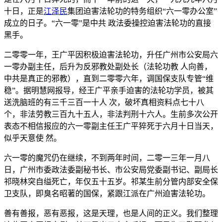
十日，正是
江泽民
集团迫害法轮功的特务组织“六一零办公室”
成立的日子。“六一零”是中共 政法委操控迫害法轮功的直接
黑手。
二零零一年，王广平因积极迫害法轮功，升任广州市公安局六
一零办副主任，后升为反邪教处副处长（法轮功教 人向善，
中共是真正的邪教），直到二零零六年，调国保支队专管“维
稳”。据明慧网报导，经王广平亲手迫害的法轮功学员，被其
送洗脑班的有三千三百一十人 次，破坏真相资料点七十八
个，非法劳教三百九十五人，非法判刑十六人。生前多次公开
表态不相信报应的六一零副主任王广平猝死于六月十日当天，
似乎天意使 然。
六一零的魔咒仍在继续，不到两年时间，二零一三年一月八
日，广州市委政法委副秘书长、市公安局党委副书记、副局长
祁晓林突自缢死亡，年仅五十五岁。祁某生前分管内部安全保
卫支队，即臭名昭著的国保，紧跟江派在广州迫害法轮功。
善有善报，恶有恶报，这是天理，也是人间的正义。我们整理