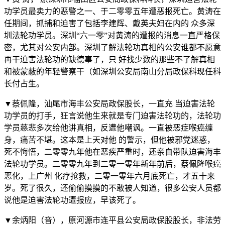
功学员最卖力的恶警之一、于二零零五年遭恶报死亡。黄涛在
任期间，抓捕和迫害了包括李建辉、戴英夫妇在内的 众多深
圳法轮功学员。深圳“六一零”对黄涛的遭报的消息一直严格保
密，尤其对公安内部。深圳了解法轮功真相的公安谁都不愿意
再干迫害法轮功的缺德事了，只 好找少数的那些不了解真相
和被蒙蔽的年轻警察干（如深圳公安局南山分局政保科现任科
长付占生。
▼蔡佩隆，汕尾市海丰公安局政保股长，一直充 当迫害法轮
功学员的打手，狂言说他生来就是专门迫害法轮功的，法轮功
学员慈悲多次给他讲真相，反遭他嘲讽。一直被恶症喉癌缠
身，痛苦不堪。这本是上天对他 的警示，但他被邪党迷惑，
死不悔悟，二零零九年他在恶疾严重时，还亲自带队迫害海丰
法轮功学员。二零零九年到二零一零年新年前后，蔡佩隆喉癌
恶化，上广州 化疗抢救，二零一零年六月底死亡，才五十来
岁。死了很久，还偷偷摸摸的不敢被人知道，很多公安人员都
说他是迫害法轮功遭报应，早该死了。
▼余炳阳（音），原河源市连平县公安局政保股股长，非法劳