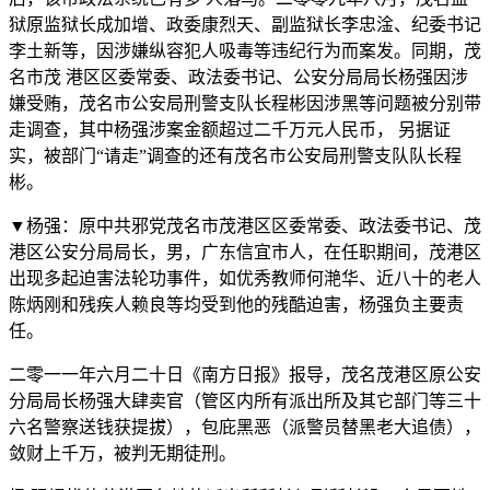
狱原监狱长成加增、政委康烈天、副监狱长李忠淦、纪委书记
李土新等，因涉嫌纵容犯人吸毒等违纪行为而案发。同期，茂
名市茂 港区区委常委、政法委书记、公安分局局长杨强因涉
嫌受贿，茂名市公安局刑警支队长程彬因涉黑等问题被分别带
走调查，其中杨强涉案金额超过二千万元人民币， 另据证
实，被部门“请走”调查的还有茂名市公安局刑警支队队长程
彬。
▼杨强：原中共邪党茂名市茂港区区委常委、政法委书记、茂
港区公安分局局长，男，广东信宜市人，在任职期间，茂港区
出现多起迫害法轮功事件，如优秀教师何滟华、近八十的老人
陈炳刚和残疾人赖良等均受到他的残酷迫害，杨强负主要责
任。
二零一一年六月二十日《南方日报》报导，茂名茂港区原公安
分局局长杨强大肆卖官（管区内所有派出所及其它部门等三十
六名警察送钱获提拔），包庇黑恶（派警员替黑老大追债），
敛财上千万，被判无期徒刑。