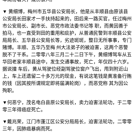
▼ 黄细博，梅州市五华县公安局长，他是从丰顺县由原该县
公安局长田家才一手扶持起来的，田后来一路买官，任过梅州
市公安局长、副市长、恶党市政法委书记等 职，而黄因善于
拍马，也一直受到田的重用和庇护，从普通民警到丰顺县公安
局局长、五华县公安局长等，劣迹斑斑，整日无所事事，专门
赌博。丰顺、五华乃至梅 州大法弟子的被迫害，这两个恶警
脱不了干系。二零零八年三月二十二日下午，黄细博驾车从五
华回老家丰顺县途中，发生交通事故，死亡，年仅四十六岁。
据说撞 车后，黄从驾驶位经副驾驶位窗户飞出，甩到附近山
上，车上还遗留二十多万元的现金，有说这笔钱是黄准备行贿
的钱（因其按所谓规定即将届满轮岗），而恶党称 其为因公
殉职。
▼何恶宁，茂名电白县原公安局长，卖力迫害法轮功，于二零
零三年得癌症死亡。
▼戴兆荣，江门市蓬江区公安分局局长，迫害法轮功，二零零
三年，因肺癌暴病而死。