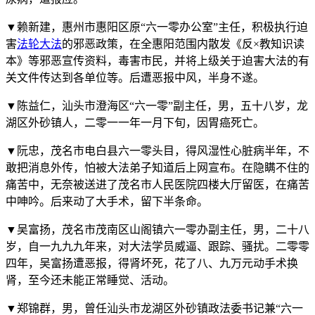
▼赖新建，惠州市惠阳区原“六一零办公室”主任，积极执行迫
害
法轮大法
的邪恶政策，在全惠阳范围内散发《反×教知识读
本》等邪恶宣传资料，毒害市民，并将上级关于迫害大法的有
关文件传达到各单位等。后遭恶报中风，半身不遂。
▼陈益仁，汕头市澄海区“六一零”副主任，男，五十八岁，龙
湖区外砂镇人，二零一一年一月下旬，因胃癌死亡。
▼阮忠，茂名市电白县六一零头目，得风湿性心脏病半年，不
敢把消息外传，怕被大法弟子知道后上网宣布。在隐瞒不住的
痛苦中，无奈被送进了茂名市人民医院四楼大厅留医，在痛苦
中呻吟。后来动了大手术，留下半条命。
▼吴富扬，茂名市茂南区山阁镇六一零办副主任，男，二十八
岁，自一九九九年来，对大法学员威逼、跟踪、骚扰。二零零
四年，吴富扬遭恶报，得肾坏死，花了八、九万元动手术换
肾，至今还未能正常睡觉、活动。
▼郑锦群，男，曾任汕头市龙湖区外砂镇政法委书记兼“六一