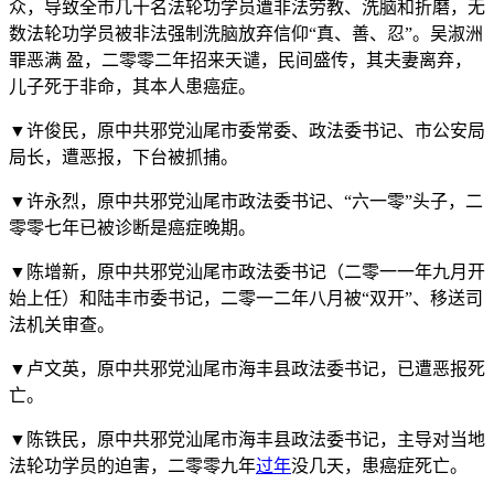
众，导致全市几十名法轮功学员遭非法劳教、洗脑和折磨，无
数法轮功学员被非法强制洗脑放弃信仰“真、善、忍”。吴淑洲
罪恶满 盈，二零零二年招来天谴，民间盛传，其夫妻离弃，
儿子死于非命，其本人患癌症。
▼许俊民，原中共邪党汕尾市委常委、政法委书记、市公安局
局长，遭恶报，下台被抓捕。
▼许永烈，原中共邪党汕尾市政法委书记、“六一零”头子，二
零零七年已被诊断是癌症晚期。
▼陈增新，原中共邪党汕尾市政法委书记（二零一一年九月开
始上任）和陆丰市委书记，二零一二年八月被“双开”、移送司
法机关审查。
▼卢文英，原中共邪党汕尾市海丰县政法委书记，已遭恶报死
亡。
▼陈铁民，原中共邪党汕尾市海丰县政法委书记，主导对当地
法轮功学员的迫害，二零零九年
过年
没几天，患癌症死亡。