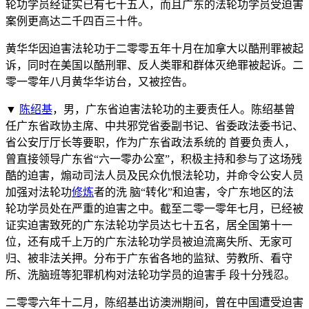
轮功学员经证实已有七十五人，而且广东的法轮功学员受迫害
案例更高达二千四百三十件。
黄华华因迫害法轮功于二零零五年十月在加拿大以酷刑罪被起
诉，同时在美国以酷刑罪、反人类罪和群体灭绝罪被起诉。二
零一零年八月黄华华访台，又被控告。
▼
陈绍基
，男，广东省迫害法轮功的主要责任人。陈绍基曾
任广东省政协主席、中共邪党省委副书记、省委政法委书记、
省公安厅厅长等要职，作为广东省政法系统的 首要负责人，
曾直接领导广东省“六一零办公室”，积极主持和参与了这场残
酷的迫害，煽动司法人员及民众仇恨法轮功，并命令公安人员
加强对法轮功
修炼
者的洗 脑“转化”和迫害，令广东地区的法
轮功学员处在严重的迫害之中。截至二零一零年七月，已经被
证实迫害致死的广东法轮功学员达七十五名，居全国第十一
位，还有成千上万的广东法轮功学员被迫流离失所、无家可
归、被非法关押。分布于广东省各地的监狱、劳教所、看守
所、洗脑班等犯罪机构对法轮功学员的迫害手 段十分残忍。
二零零六年十二月，陈绍基出访澳洲期间，曾在中国遭受迫害