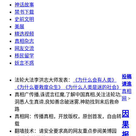
神话故事
禁书下载
史前文明
美展
精选视频
真相杂志
网友交流
移民留学
妖言不惑
投稿
法轮大法李洪志大师发表：
《为什么会有人类》
请進
《为什么要救度众生》
《为什么人类是迷的社会》
真相
真相广传播,诛谎言红魔,了解中国真相,关注法轮功,
网
>
洞悉人生真谛,良知善念破迷雾,神助找到末后救命
路
因
真相网：传播真相，开放版权，原创首发，自由转
果
载
翻墙技术：请安全要求高的网友重点参阅美博园
报