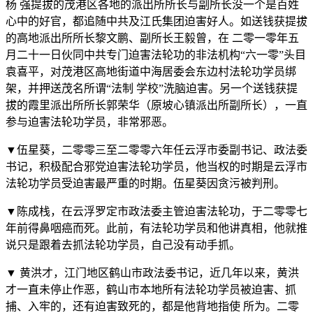
杨 强提拔的茂港区各地的派出所所长与副所长没一个是百姓
心中的好官，都追随中共及江氏集团迫害好人。如送钱获提拔
的高地派出所所长黎文鹏、副所长王毅曾，在 二零一零年五
月二十一日伙同中共专门迫害法轮功的非法机构“六一零”头目
袁喜平，对茂港区高地街道中海居委会东边村法轮功学员绑
架，并押送茂名所谓“法制 学校”洗脑迫害。另一个送钱获提
拔的霞里派出所所长郭荣华（原坡心镇派出所副所长），一直
参与迫害法轮功学员，非常邪恶。
▼伍星葵，二零零三至二零零六年任云浮市委副书记、政法委
书记，积极配合邪党迫害法轮功学员，他当权的时期是云浮市
法轮功学员受迫害最严重的时期。伍星葵因贪污被判刑。
▼陈成栈，在云浮罗定市政法委主管迫害法轮功，于二零零七
年前得鼻咽癌而死。此前，有法轮功学员和他讲真相，他就推
说只是跟着去抓法轮功学员，自己没有动手抓。
▼ 黄洪才，江门地区鹤山市政法委书记，近几年以来，黄洪
才一直未停止作恶，鹤山市本地所有法轮功学员被迫害、抓
捕、入牢的，还有迫害致死的，都是他背地指使 所为。二零