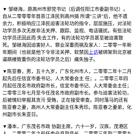
▼ 邹继海，原高州市邪党书记（后调任阳江市委副书记）。
自从二零零零年首恶江泽民到高州搞 所谓“三讲”后，他不遗
余力，积极响应江泽民迫害法轮功的指令，层层施压，对法轮
功学员多次无故非法关押、跟踪、监视、电话骚扰。有些法轮
功学员还因此而 失去工作，有的法轮功学员甚至被迫害致
死。邹继海因迫害好人、罪业深重而祸及家人：二零零一年新
年期间（也就是他下令非法关押、软禁因
上访
被绑架到北京被
逼跳楼致重伤的法轮功学员之后）痛失独子。
▼陈亚春，男，五十九岁，广东化州市人，二零零二年十二月
起先后任信宜市委书记、人大常委会主 任；。二零零三年四
月起任茂名市政府副市长，信宜市委书记、人大常委会主任；
二零零三年七月至今任茂名市政府副市长。参与迫害法轮功，
后被情妇举报其贪污 受贿，正在接受审查。同时落马的还有
陈亚春之妻，高州人大常委副主任朱秀珍。陈亚春之妻弟，化
州副市长朱亚日。
▼潘本，广东茂名市政 协副主席，六十一岁，汉族，茂港区
人，二零零二年之前任电白县副县长，二零零三年到二零零九