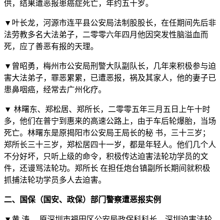
供，结果遭恶报患癌症死亡，年约五十岁。
▼叶长龙，河源市连平县公安局法制股股长，在任期间先后非
法劳教多名大法弟子，二零零六年四月他因突发性脑溢血而
死，应了善恶有报的天理。
▼曾昭勇，梅州市公安局刑警大队副队长，几年来积极参与迫
害大法弟子，罪恶累累，已遭恶报，祸及其家人，他的妻子已
患鼻咽癌，经常去广州化疗。
▼ 林曙东、郑松居、郑所长，二零零五年三月五日上午十时
多，他们在普宁到惠来的高速公路上，由于车后轮爆胎，当场
死亡。林曙东是原揭阳市公安局王局长的秘 书，三十三岁；
郑所长三十三岁，郑松居四十一岁，都是年轻人。他们几个人
不分好坏，只听上级的命令，积极传达迫害法轮功学员的文
件，还谩骂法轮功。郑所长 在担任炮台镇副所长期间就积极
抓捕法轮功学员多人去迫害。
二、国保（国安、政保）部门警察遭恶报实例
▼黄 涛， 原深圳市福田区公安局政保科科长，深圳迫害法轮