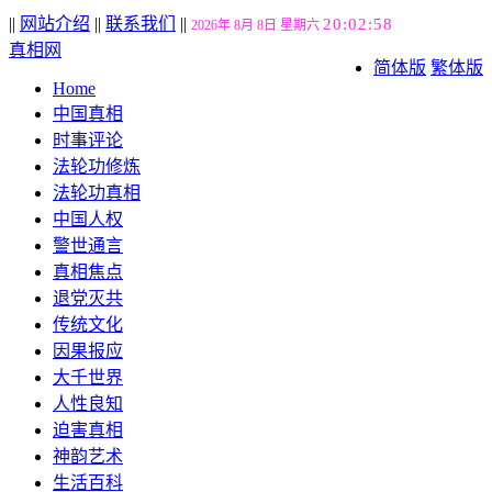
||
网站介绍
||
联系我们
||
20:02:59
2026年 8月 8日 星期六
真相网
简体版
繁体版
Home
中国真相
时事评论
法轮功修炼
法轮功真相
中国人权
警世通言
真相焦点
退党灭共
传统文化
因果报应
大千世界
人性良知
迫害真相
神韵艺术
生活百科