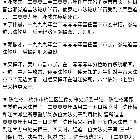
▼邓成东，二零零三至二零零六年任广东省罗定市市长，积极
配合邪党迫害法轮功学员，使罗定市法轮功学员受到了严重迫
害，二零零九年，邓成东癌症死亡。
▼丁伟斌，一九九九年至二零零零年曾任普宁市委书记，参与
迫害法轮功，后因经济问题被双开、判刑。
▼赖振才，一九九九年至二零零零年曾任普宁市长，参与迫害
法轮功，后被判刑入监狱。
▼梁悍泽，吴川市副市长，在二零零零年分管教育系统期间，
强迫一中师生攻击、诬蔑法轮功，使无知的师生们对宇宙大法
犯下了无边大罪。过后梁悍泽在湛江猝死，八个情妇（老婆）
出来抢夺家产。
▼ 陈仕权，梅州市梅江区江南办事处党委书记，陈仕权紧跟
恶党迫害大法弟子，二零零零年四月二十五日将临时，陈仕权
和江南派出所恶警绑架多位大法弟子到月梅拘 留所迫害，二
零零零年七月二十日之前，陈仕权又强行把十多位大法弟子叫
到江南办事处关押三、四天时，强迫十位大法弟子写“三书”
（保证书、决裂书、悔过 书）。陈仕权遭恶报，于二零零九