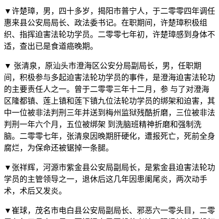
▼许楚璋，男，四十多岁，揭阳市普宁人，于二零零四年调任
惠来县公安局局长、政法委书记。在职期间，许楚璋积极组
织、指挥迫害法轮功学员。二零零七年初，许楚璋感到身体不
适，查出已是食道癌晚期。
▼ 张清泉，原汕头市澄海区公安分局副局长，男，任职期
间，积极参与多起迫害法轮功学员的事件，是澄海迫害法轮功
的主要责任人之一。曾于二零零三年十二月，参 与了对澄海
区隆都镇、莲上镇和莲下镇九位法轮功学员的绑架和迫害，其
中一位被非法判刑三年并送到梅州监狱残酷折磨，三位被非法
判刑一年六个月，五位被绑架 到洗脑班精神折磨和强制洗
脑。二零零七年，张清泉因晚期肝硬化，遭报死亡，死前全身
腐烂，为保命还被锯掉一条腿。
▼张祥辉，河源市紫金县公安局副局长，是紫金县迫害法轮功
学员的主管领导之一，退休后这几年因患阑尾炎，两次动手
术，术后又发炎。
▼崔球，茂名市电白县公安局副局长、邪恶六一零头目，二零