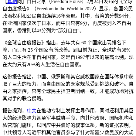
【
真相
网】自由之家（Freedom House）2月24日发布的《全球
自由度报告》（Freedom in the World in 2022）显示，各国公民
政治权利和公民自由连续16年衰退。其中，台湾的分数94分，
在亚洲国家仅次于日本，而中国只有9分，再度被列入不自由
国家，香港则以43分列为“部分自由“。
《全球自由度报告》指出，去年共有 60 个国家出现排名下
降，而只有 25 个国家有所改善。到目前为止，全球约有38%
的人口生活在非自由国家，这是自1997年以来的最高比例。现
在大约只有20%的人生活在自由国家。
这份报告指出，中国、俄罗斯和其它威权国家在国际体系中获
取了巨大的权力，而自由国家的既定规范受到挑战和破坏。自
由之家提醒，只有全球民主捍卫者团结一致，才能成功地对抗
其对手的联合侵略。
报告提到，
中共
在推动专制上发挥主导作用，同时还利用其巨
大的经济影响力甚至军事威胁手段，向其他政府、国际机构和
私营部门施压，以回应中共偏好的叙事体系。新的证据表明，
中共领导人习近平和其他官员参与了针对新疆少数民族的大规