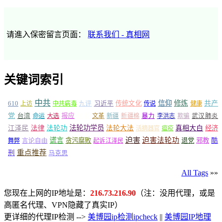
请進入保密留言页面：
联系我们 - 真相网
关键词索引
中共
信仰
修炼
610
传统文化
共产
上访
中共病毒
九评
习近平
传说
健康
党
报应
台湾
命运
大选
故事
文革
新疆
新疆棉
暴力
李洪志
欺骗
武汉肺炎
法轮功学员
江泽民
法律
法轮功
法轮大法
真相大白
经济
活摘器官
瘟疫
谎言
迫害
迫害法轮功
言论自由
贪污腐败
退党
邪教
酷
舞弊
起诉江泽民
重点推荐
刑
马克思
All Tags
»»
您现在上网的IP地址是：
216.73.216.90
（注：没用代理，或是
高匿名代理、VPN隐藏了真实IP）
更详细的代理IP检测 -->
美博园ip检测ipcheck
||
美博园IP地理