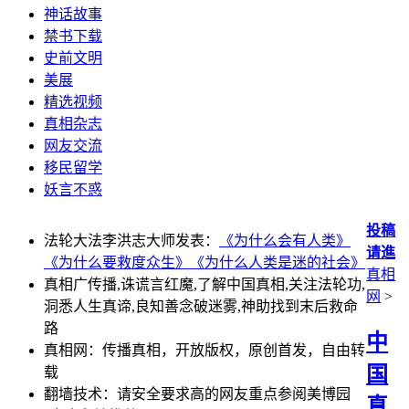
神话故事
禁书下载
史前文明
美展
精选视频
真相杂志
网友交流
移民留学
妖言不惑
投稿
法轮大法李洪志大师发表：
《为什么会有人类》
请進
《为什么要救度众生》
《为什么人类是迷的社会》
真相
真相广传播,诛谎言红魔,了解中国真相,关注法轮功,
网
>
洞悉人生真谛,良知善念破迷雾,神助找到末后救命
路
中
真相网：传播真相，开放版权，原创首发，自由转
国
载
翻墙技术：请安全要求高的网友重点参阅美博园
真