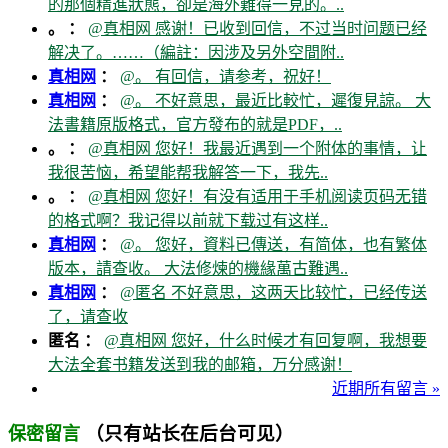
的那個精進狀態，卻是海外難得一見的。..
。 ：
@真相网 感谢！已收到回信，不过当时问题已经
解决了。……（編註：因涉及另外空間附..
真相网
：
@。 有回信，请参考，祝好！
真相网
：
@。 不好意思，最近比較忙，遲復見諒。 大
法書籍原版格式，官方發布的就是PDF，..
。 ：
@真相网 您好！我最近遇到一个附体的事情，让
我很苦恼，希望能帮我解答一下，我先..
。 ：
@真相网 您好！有没有适用于手机阅读页码无错
的格式啊？我记得以前就下载过有这样..
真相网
：
@。 您好，資料已傳送，有简体，也有繁体
版本，請查收。 大法修煉的機緣萬古難遇..
真相网
：
@匿名 不好意思，这两天比较忙，已经传送
了，请查收
匿名 ：
@真相网 您好，什么时候才有回复啊，我想要
大法全套书籍发送到我的邮箱，万分感谢！
近期所有留言 »
（只有站长在后台可见）
保密留言