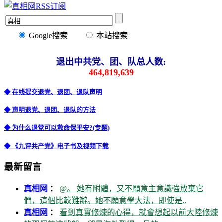
Google搜索
本站搜索
退出中共党、团、队总人数:
464,819,639
◆ 在线提交退党、退团、退队声明
◆ 声明退党、退团、退队的方法
◆ 为什么退党可以救命保平安?(专题)
◆ 《九评共产党》电子书及视频下载
最新留言
真相网
：
@。 她有附體，又不願意主意識強放棄它
們，這個比較難辦。她不願意學大法，即使是..
真相网
：
看到真實修煉的心得，就會想起以前大陸修煉