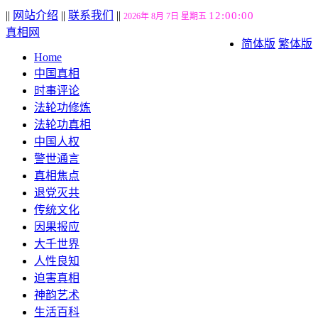
||
网站介绍
||
联系我们
||
12:00:01
2026年 8月 7日 星期五
真相网
简体版
繁体版
Home
中国真相
时事评论
法轮功修炼
法轮功真相
中国人权
警世通言
真相焦点
退党灭共
传统文化
因果报应
大千世界
人性良知
迫害真相
神韵艺术
生活百科