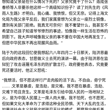
想知道父亲是在什么情况下死的？父亲究竟干了什么？造成张
春桥等人非要杀他这样一个高级知识份子？读了刘先生的《风
雨人生路》才明白。我心痛、我愤恨，但又无奈。记得上海文
化局为我父亲平反后，我们家属曾想为父亲立一座烈士铜像，
遭到有关部门拒绝。我真无可奈何！我不奢望什么，我甚至不
希望自己孩子知道爷爷惨烈的事迹，怕像我一样生活在恐怖的
阴影下。我大声呼喊像我父亲的事不要在中国大地再发生了，
但愿中华民族不再出现腥风血雨。”
陆于为的这段回忆使我想起六八年四月二十日那天，陆洪恩最
后向政府表态，甘愿做义士去死的演讲一幕。由于陆洪恩在监
狱犯了攻击诬蔑毛泽东的防扩散言行，政府要他表态，究竟要
死还要活时，他正义怒吼：
“我想活，但不愿这样行尸走肉般的活下去。不自由，毋宁死
…… .文革是暴虐，是浩劫，是灾难。我不愿在暴虐、浩劫、
灾难下苟且贪生。文革是毛泽东引给中国人民的一场地狱之
火，是为中国人民摆上一席人肉大餐。我不怕死，也不愿死，
但如果文化大革命为了求得这种全民恐惧、天下大乱的生活，
如果说社会主义就是这样残忍无比的模式，那麽我宁做反革