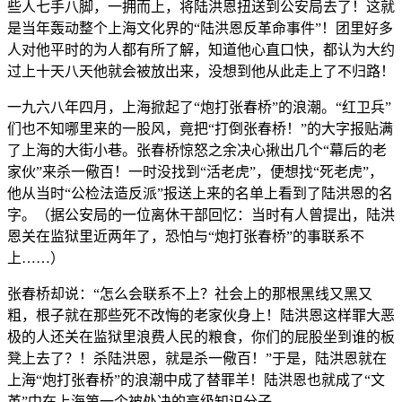
些人七手八脚，一拥而上，将陆洪恩扭送到公安局去了！这就
是当年轰动整个上海文化界的“陆洪恩反革命事件”！团里好多
人对他平时的为人都有所了解，知道他心直口快，都认为大约
过上十天八天他就会被放出来，没想到他从此走上了不归路！
一九六八年四月，上海掀起了“炮打张春桥”的浪潮。“红卫兵”
们也不知哪里来的一股风，竟把“打倒张春桥！”的大字报贴满
了上海的大街小巷。张春桥惊怒之余决心揪出几个“幕后的老
家伙”来杀一儆百！一时没找到“活老虎”，便想找“死老虎”，
他从当时“公检法造反派”报送上来的名单上看到了陆洪恩的名
字。（据公安局的一位离休干部回忆：当时有人曾提出，陆洪
恩关在监狱里近两年了，恐怕与“炮打张春桥”的事联系不
上……）
张春桥却说：“怎么会联系不上？社会上的那根黑线又黑又
粗，根子就在那些死不改悔的老家伙身上！陆洪恩这样罪大恶
极的人还关在监狱里浪费人民的粮食，你们的屁股坐到谁的板
凳上去了？！杀陆洪恩，就是杀一儆百！”于是，陆洪恩就在
上海“炮打张春桥”的浪潮中成了替罪羊！陆洪恩也就成了“文
革”中在上海第一个被处决的高级知识分子。