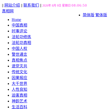
||
网站介绍
||
联系我们
||
08:06:51
2026年 8月 9日 星期日
真相网
简体版
繁体版
Home
中国真相
时事评论
法轮功修炼
法轮功真相
中国人权
警世通言
真相焦点
退党灭共
传统文化
因果报应
大千世界
人性良知
迫害真相
神韵艺术
生活百科