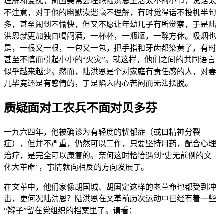
理解和爱抚，胡国美常会埋怨陆洪恩生活太不拘小节，说话太
不注意，对于他的幽默诙谐毫不理解，有时觉得话不投机半句
多，甚至闹到不愉快，但又不愿让年幼儿子有所觉察，于是陆
洪恩就更加独自喝闷酒，一杯杯，一瓶瓶，一醉方休。吸烟也
是，一根又一根，一包又一包，把手指和牙齿都染黄了，有时
甚至不慎而引起小小的“火灾”。就这样，他们之间的共同语言
似乎越来越少。然而，陆洪恩是个对家庭有责任感的人，对妻
儿毕竟还是有感情的，于是陷入内心苦闷而无法摆脱。
质疑面对工农兵不面对贝多芬
一九六四年，他被确诊为有轻度的忧郁症（或曰精神分裂
症），但并不严重，仍然可以工作，只要坚持用药，配合心理
治疗，是完全可以康复的。奈何这时恰恰遇到“史无前例的文
化大革命”，事情就向相反的方向发展了。
在文革中，他们家像胡国城、胡国定这样的老革命也都受到冲
击，更何况陆洪恩？陆洪恩在文革前历次运动中已经有着一些
“辫子”留在党组织的档案里了。请看：