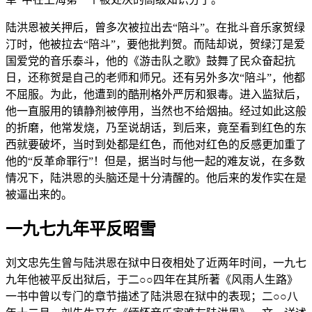
陆洪恩被关押后，曾多次被拉出去“陪斗”。在批斗音乐家贺绿
汀时，他被拉去“陪斗”，要他批判贺。而陆却说，贺绿汀是爱
国爱党的音乐泰斗，他的《游击队之歌》鼓舞了民众奋起抗
日，还称贺是自己的老师和师兄。还有另外多次“陪斗”，他都
不屈服。为此，他遭到的酷刑格外严厉和狠毒。进入监狱后，
他一直服用的镇静剂被停用，当然也不给烟抽。经过如此这般
的折磨，他常发烧，乃至说胡话，到后来，竟至看到红色的东
西就要破坏，当时到处都是红色，而他对红色的反感更加重了
他的“反革命罪行”！但是，据当时与他一起的难友说，在多数
情况下，陆洪恩的头脑还是十分清醒的。他后来的发作实在是
被逼出来的。
一九七九年平反昭雪
刘文忠先生曾与陆洪恩在狱中日夜相处了近两年时间，一九七
九年他被平反出狱后，于二○○四年在其所著《风雨人生路》
一书中曾以专门的章节描述了陆洪恩在狱中的表现；二○○八