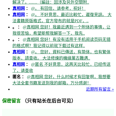
解决了。……（編註：因涉及另外空間附..
真相网
：
@。 有回信，请参考，祝好！
真相网
：
@。 不好意思，最近比較忙，遲復見諒。 大
法書籍原版格式，官方發布的就是PDF，..
。 ：
@真相网 您好！我最近遇到一个附体的事情，让
我很苦恼，希望能帮我解答一下，我先..
。 ：
@真相网 您好！有没有适用于手机阅读页码无错
的格式啊？我记得以前就下载过有这样..
真相网
：
@。 您好，資料已傳送，有简体，也有繁体
版本，請查收。 大法修煉的機緣萬古難遇..
真相网
：
@匿名 不好意思，这两天比较忙，已经传送
了，请查收
匿名 ：
@真相网 您好，什么时候才有回复啊，我想要
大法全套书籍发送到我的邮箱，万分感谢！
近期所有留言 »
（只有站长在后台可见）
保密留言