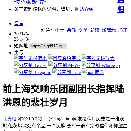
“
安全翻墙推荐
”
相
关于资料传送的说明，请见：
网站介绍
留言
标签：
中共
,
岳飞
,
文革
,
新疆
,
新疆棉
,
毛泽
2021-9-
东
23 14:34
短网址
字号
前上海交响乐团副团长指挥陆
洪恩的悲壮岁月
【
真相
网2021.9.23】 （zhanghaitun网友投稿）历史是一推灰
烬,但灰烬深处有余温,一个民族,要有一群有宗教信仰和仰望星