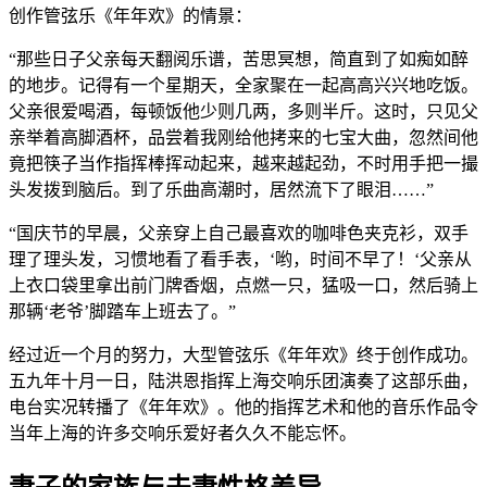
创作管弦乐《年年欢》的情景：
“那些日子父亲每天翻阅乐谱，苦思冥想，简直到了如痴如醉
的地步。记得有一个星期天，全家聚在一起高高兴兴地吃饭。
父亲很爱喝酒，每顿饭他少则几两，多则半斤。这时，只见父
亲举着高脚酒杯，品尝着我刚给他拷来的七宝大曲，忽然间他
竟把筷子当作指挥棒挥动起来，越来越起劲，不时用手把一撮
头发拨到脑后。到了乐曲高潮时，居然流下了眼泪……”
“国庆节的早晨，父亲穿上自己最喜欢的咖啡色夹克衫，双手
理了理头发，习惯地看了看手表，‘哟，时间不早了！‘父亲从
上衣口袋里拿出前门牌香烟，点燃一只，猛吸一口，然后骑上
那辆‘老爷’脚踏车上班去了。”
经过近一个月的努力，大型管弦乐《年年欢》终于创作成功。
五九年十月一日，陆洪恩指挥上海交响乐团演奏了这部乐曲，
电台实况转播了《年年欢》。他的指挥艺术和他的音乐作品令
当年上海的许多交响乐爱好者久久不能忘怀。