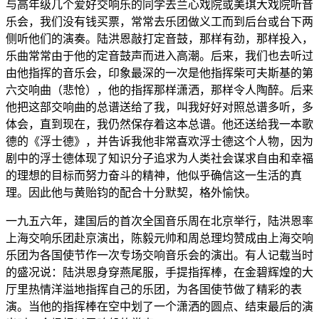
与高年级几个爱好交响乐的同学去兰心戏院或美琪大戏院听音
乐会，我们没有钱买票，常常去乐团做义工而到后台或台下两
侧听他们的演奏。陆洪恩敲打定音鼓，那样有劲，那样投入，
乐曲常常由于他的定音鼓声而进入高潮。后来，我们也去听过
由他指挥的音乐会，印象最深的一次是他指挥柴可夫斯基的第
六交响曲（悲怆），他的指挥那样潇洒，那样令人陶醉。后来
他把这部交响曲的总谱送给了我，叫我好好对照总谱多听，多
体会，直到现在，我仍然保存着这本总谱。他还送给我一本歌
德的《浮士德》，并告诉我他非常喜欢浮士德这个人物，因为
剧中的浮士德体现了知识分子追求为人类社会谋求自由和幸福
的理想的目标而努力奋斗的精神，他似乎确信这一生活的真
理。因此他与黄贻钧的配合十分默契，格外愉快。
一九五六年，建国后的首次全国音乐周在北京举行，陆洪恩率
上海交响乐团赴京演出，陈毅元帅和周总理均赞成由上海交响
乐团为各国使节作一次专场交响音乐会的演出。有人记载当时
的盛况说：陆洪恩身穿燕尾服，手提指挥棒，在金碧辉煌的大
厅里热情洋溢地指挥自己的乐团，为各国使节做了精彩的表
演。当他的指挥棒在空中划了一个潇洒的圆点、结束最后的演