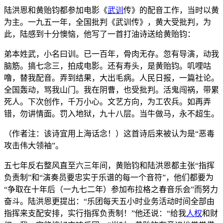
陆洪恩和黄贻钧都参加电影《
武训
传》的配音工作，当时以黄
为主。一九五一年，全国批判《武训传》，黄大受批判，为
此，陆感到十分懊恼，他写了一首打油诗送给黄贻钧：
弟本姓武，小名曰训。已一百年，骨肉无存。忽有导演，动我
脑筋。搞七念三，拍成电影。还有寿头，是黄贻钧。叽哩咕
噜，替我配音。弄到结果，大出毛病。人民日报，一篇社论。
全国轰动，骂我山门。我在阴曹，也受批判。活鬼闯祸，带累
死人。下次创作，千万小心。文艺方向，为工农兵。如再弄
错，勿讲情面。罚入地狱，九十八层。当牛做马，永不超生。
（作者注：该诗宜用上海话念！）这首诗后来被认为是“恶毒
攻击伟大领袖”。
五七年反右整风直至六三年间，黄贻钧和陆洪恩都主张“指挥
负责制”和“演奏员要忠实于乐谱的每一个音符”，他们都要为
“争取在十年后（一九七二年）参加布拉格之春音乐会”而努力
奋斗。陆洪恩更提出：“乐团每天五小时业务活动时间全部由
指挥来支配安排，实行指挥负责制！”他还说：“给我
人权
和财