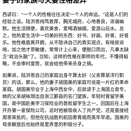
妻子的家族与夫妻性格差异
西谚曰：“一个人的性格往往决定一个人的命运。”这是人们的
经验之谈。陆洪恩纯笃敦厚，胸无城府，心地善良，诙谐幽
默。他生活随便，喜欢美食，爱喝酒抽烟，爱游山玩水。总
之，他热爱生活中一切美好的东西：好书、好画、好景、好音
乐。他性格直爽开朗，从不隐讳自己的真实观点，有啥就说
啥，加之他才思敏捷，常常计上心来，便脱口而出，凡事太缺
乏“政治头脑”了。岂知，这样的性格在那样的年代，不懂得韬
略，不会审时度势，就会给他带来杀身之祸。
如果说，陆洪恩自己的家庭出身不算太好（父亲算是洋行职
员）的话，那么，他的妻子胡国美的家庭可说是一片红的革命
家庭。胡国美毕业于上海中西女中，后就读于上海国立音专，
她的父亲胡咏琪出自浙江鄞县的名门望族，年轻时曾留学美
国，是中国赴美学习保险业的首批留学生之一，回国后在上海
开办第一家保险公司，这时他被吸收入了共产党，还是直接经
周恩来批的，但他在抗战胜利前因患胃癌而英年早逝。国美的
母亲解放后也始终是里弄里的积极分子。