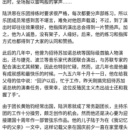
出时，全场报以雷鸣般的掌声……
陆洪恩在乐团排练时要求很严格，每次都要分声部练习，所以
乐团成员常感到苦不堪言，难免对他怨声载道；不过，到了演
出时却往往效果很好，他指挥的演出总会得到一片赞扬声。加
之，他为人诚恳，没有架子，人缘好。后来，他的练习和指挥
方式也都得到了大家的认同和赞扬。
此后的几年中，他曾为招待苏加诺总统等国际级首脑人物演
出，还与捷克、波兰等音乐家代表团联合演出，与苏联专家的
配合演出尤其频繁，因此也特别忙碌，然而，这几年也是他最
有成就感和最快乐的时候。一九五六年十月十一日，他在给我
父母的信中说：“回沪以后，忙于工作，昨天刚搞完招待苏加
诺总统的演奏任务，很荣幸，这位反殖民主义杰出战士还和我
握了手”。
由于团长黄贻钧经常出国，陆洪恩就成了常务副团长，主持乐
团的工作十分操劳，颇乏创作的机会。然而他还是决心要为迎
接建国十周年作一部管弦乐作品。他的儿子陆于为在《我记忆
中的父亲》一文中，这样记载父亲在国庆前夕一直在家里埋头