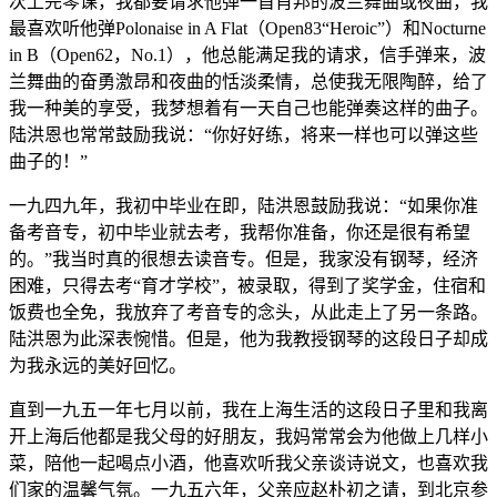
次上完琴课，我都要请求他弹一首肖邦的波兰舞曲或夜曲，我
最喜欢听他弹Polonaise in A Flat（Open83“Heroic”）和Nocturne
in B（Open62，No.1），他总能满足我的请求，信手弹来，波
兰舞曲的奋勇激昂和夜曲的恬淡柔情，总使我无限陶醉，给了
我一种美的享受，我梦想着有一天自己也能弹奏这样的曲子。
陆洪恩也常常鼓励我说：“你好好练，将来一样也可以弹这些
曲子的！”
一九四九年，我初中毕业在即，陆洪恩鼓励我说：“如果你准
备考音专，初中毕业就去考，我帮你准备，你还是很有希望
的。”我当时真的很想去读音专。但是，我家没有钢琴，经济
困难，只得去考“育才学校”，被录取，得到了奖学金，住宿和
饭费也全免，我放弃了考音专的念头，从此走上了另一条路。
陆洪恩为此深表惋惜。但是，他为我教授钢琴的这段日子却成
为我永远的美好回忆。
直到一九五一年七月以前，我在上海生活的这段日子里和我离
开上海后他都是我父母的好朋友，我妈常常会为他做上几样小
菜，陪他一起喝点小酒，他喜欢听我父亲谈诗说文，也喜欢我
们家的温馨气氛。一九五六年，父亲应赵朴初之请，到北京参