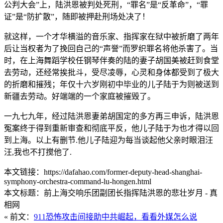
公判大会”上，陆洪恩被判处死刑，“罪名”是“反革命”，“罪
证”是“防扩散”，随即被押赴刑场处决了！
就这样，一个才华横溢的音乐家、指挥家在狱中被折磨了两年
后让当权者为了挽回自己的“声誉”而罗织罪名将他杀害了。当
时，在上海舞蹈学校任钢琴伴奏的陆的妻子胡国美被赶到食堂
去劳动，还经常挨批斗，受尽凌辱，心灵和身体都受到了极大
的折磨和摧残；年仅十六岁刚初中毕业的儿子陆于为则被送到
新疆去劳动。好端端的一个家庭被摧毁了。
一九七九年，经过陆洪恩妻弟胡国定的多方再三申诉，陆洪恩
冤案终于得到重新审查和彻底平反，他儿子陆于为也才得以回
到上海。以上有删节.他儿子陆迎为每当谈起他父亲时眼泪汪
汪,我也不打搅他了.
本文链接：https://dafahao.com/former-deputy-head-shanghai-
symphony-orchestra-command-lu-hongen.html
本文标题：前上海交响乐团副团长指挥陆洪恩的悲壮岁月 - 真
相网
« 前文：
911恐怖攻击间接助中共崛起，看看外媒怎么说