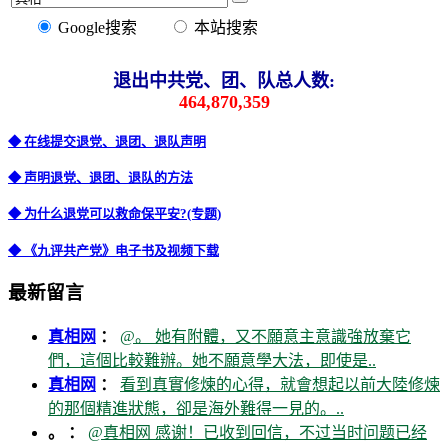
Google搜索
本站搜索
退出中共党、团、队总人数:
464,870,359
◆ 在线提交退党、退团、退队声明
◆ 声明退党、退团、退队的方法
◆ 为什么退党可以救命保平安?(专题)
◆ 《九评共产党》电子书及视频下载
最新留言
真相网
：
@。 她有附體，又不願意主意識強放棄它
們，這個比較難辦。她不願意學大法，即使是..
真相网
：
看到真實修煉的心得，就會想起以前大陸修煉
的那個精進狀態，卻是海外難得一見的。..
。 ：
@真相网 感谢！已收到回信，不过当时问题已经