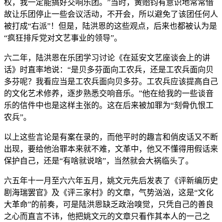
权，我一定能搞好交响乐团。”当时，黄贻钧有意识地常常借
故让乐团停止一些会议活动，不开会，所以避免了该团任何人
被打成“右派”！但是，陆洪恩的这些观点，后来也都被认为是
“疯狂排斥党对文艺事业的领导”。
六二年，陆洪恩在乐团学习讨论《在延安文艺座谈会上的讲
话》时直率地说：“是贝多芬面向工农兵，还是工农兵面向贝
多芬呢？我看应当是工农兵面向贝多芬。工农兵应该提高自己
的文化艺术修养，逐步熟悉交响音乐。”他在给我的一些谈音
乐的信件中也是这样主张的。这在后来被加罪为“刻骨仇恨工
农兵”。
以上这些言论是有案在录的，而他平时的趣言和俏皮话又不断
出现，要给他治罪本来就不难，文革中，他又不懂得用假话来
保护自己，还是“有啥就说啥”，当然就会大祸临头了。
六五年十一月至六六年五月，姚文元先后发表了《评新编历史
剧海瑞罢官》及《评三家村》的文章，气势汹汹，这是“文化
大革命”的前奏，可是陆洪恩缺乏政治嗅觉，只凭自己的善良
之心而直言不讳，他把姚文元的文章只看作其本人的一己之