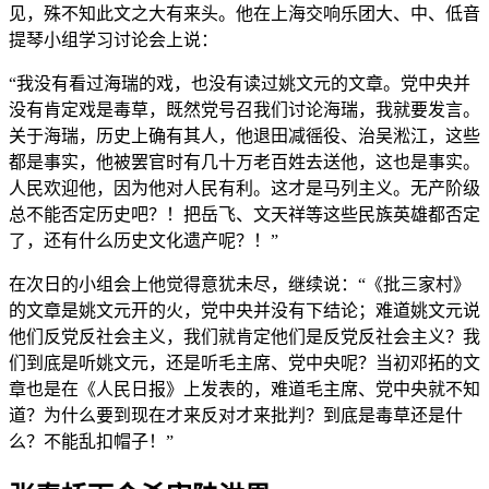
见，殊不知此文之大有来头。他在上海交响乐团大、中、低音
提琴小组学习讨论会上说：
“我没有看过海瑞的戏，也没有读过姚文元的文章。党中央并
没有肯定戏是毒草，既然党号召我们讨论海瑞，我就要发言。
关于海瑞，历史上确有其人，他退田减徭役、治吴淞江，这些
都是事实，他被罢官时有几十万老百姓去送他，这也是事实。
人民欢迎他，因为他对人民有利。这才是马列主义。无产阶级
总不能否定历史吧？！把岳飞、文天祥等这些民族英雄都否定
了，还有什么历史文化遗产呢？！”
在次日的小组会上他觉得意犹未尽，继续说：“《批三家村》
的文章是姚文元开的火，党中央并没有下结论；难道姚文元说
他们反党反社会主义，我们就肯定他们是反党反社会主义？我
们到底是听姚文元，还是听毛主席、党中央呢？当初邓拓的文
章也是在《人民日报》上发表的，难道毛主席、党中央就不知
道？为什么要到现在才来反对才来批判？到底是毒草还是什
么？不能乱扣帽子！”