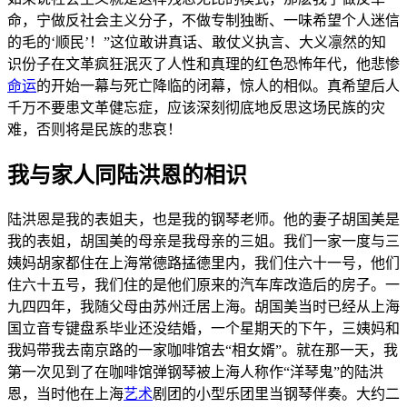
命，宁做反社会主义分子，不做专制独断、一味希望个人迷信
的毛的‘顺民’！”这位敢讲真话、敢仗义执言、大义凛然的知
识份子在文革疯狂泯灭了人性和真理的红色恐怖年代，他悲惨
命运
的开始一幕与死亡降临的闭幕，惊人的相似。真希望后人
千万不要患文革健忘症，应该深刻彻底地反思这场民族的灾
难，否则将是民族的悲哀！
我与家人同陆洪恩的相识
陆洪恩是我的表姐夫，也是我的钢琴老师。他的妻子胡国美是
我的表姐，胡国美的母亲是我母亲的三姐。我们一家一度与三
姨妈胡家都住在上海常德路掹德里内，我们住六十一号，他们
住六十五号，我们住的是他们原来的汽车库改造后的房子。一
九四四年，我随父母由苏州迁居上海。胡国美当时已经从上海
国立音专键盘系毕业还没结婚，一个星期天的下午，三姨妈和
我妈带我去南京路的一家咖啡馆去“相女婿”。就在那一天，我
第一次见到了在咖啡馆弹钢琴被上海人称作“洋琴鬼”的陆洪
恩，当时他在上海
艺术
剧团的小型乐团里当钢琴伴奏。大约二