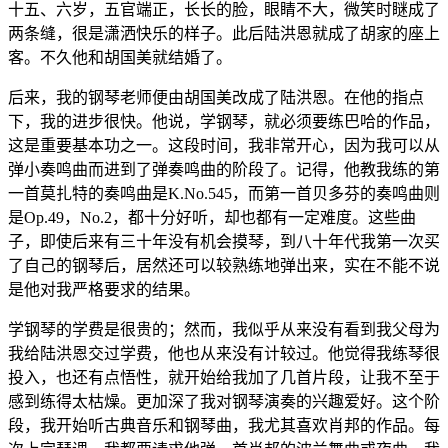
十五、六岁，五官端正，长长的脸，眼睛不大，微笑时瞇成了
两条缝，很是潇洒快乐的样子。此后陆洪恩就成了胡家的座上
客。不久他和胡国美就结婚了。
后来，我的钢琴老师便由胡国美改成了陆洪恩。在他的指点
下，我的进步很快。他说，学钢琴，就必须要练巴哈的作品，
这是重要基本功之一。这段时间，我非常开心，因为我可以从
弹小奏鸣曲而进到了弹奏鸣曲的阶段了。记得，他教我练的第
一首莫扎特的奏鸣曲是K.No.545，而第一首贝多芬的奏鸣曲则
是Op.49，No.2，都十分好听，却也都有一定难度。这些曲
子，即使后来有三十年没有机会摸琴，到八十年代我第一次买
了自己的钢琴后，居然还可以较熟练地弹出来，实在不能不说
是他对我严格要求的结果。
学钢琴的学费是很贵的；然而，我似乎从来没有看到我父母为
我给陆洪恩交过学费，他也从来没有计较过。他觉得我练琴很
投入，也还有点悟性，就开始给我加了几首片段，让我不至于
感到练得太枯燥。更加深了我对钢琴演奏的兴趣爱好。这个阶
段，我开始听古典音乐和钢琴曲，我尤其喜欢肖邦的作品。每