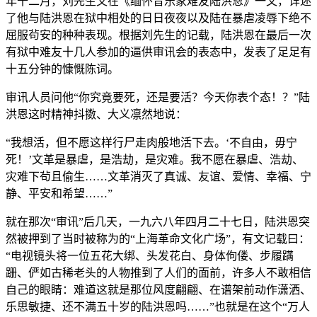
年十二月，刘先生又在《缅怀音乐家难友陆洪恩》一文，详述
了他与陆洪恩在狱中相处的日日夜夜以及陆在暴虐凌辱下绝不
屈服茍安的种种表现。根据刘先生的记载，陆洪恩在最后一次
有狱中难友十几人参加的逼供审讯会的表态中，发表了足足有
十五分钟的慷慨陈词。
审讯人员问他“你究竟要死，还是要活？今天你表个态！？”陆
洪恩这时精神抖擞、大义凛然地说：
“我想活，但不愿这样行尸走肉般地活下去。‘不自由，毋宁
死！’文革是暴虐，是浩劫，是灾难。我不愿在暴虐、浩劫、
灾难下茍且偷生……文革消灭了真诚、友谊、爱情、幸福、宁
静、平安和希望……”
就在那次“审讯”后几天，一九六八年四月二十七日，陆洪恩突
然被押到了当时被称为的“上海革命文化广场”，有文记载曰：
“电视镜头将一位五花大绑、头发花白、身体佝偻、步履蹒
跚、俨如古稀老头的人物推到了人们的面前，许多人不敢相信
自己的眼睛：难道这就是那位风度翩翩、在谱架前动作潇洒、
乐思敏捷、还不满五十岁的陆洪恩吗……”也就是在这个“万人