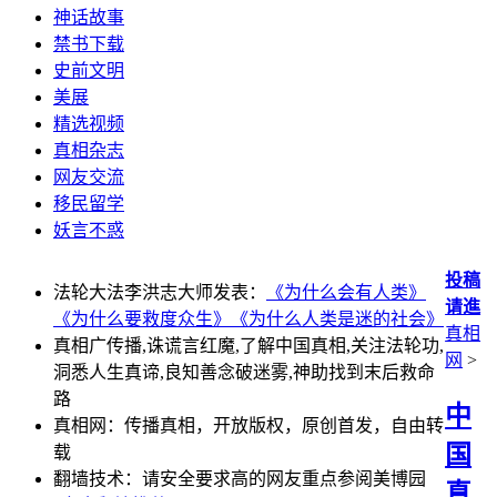
神话故事
禁书下载
史前文明
美展
精选视频
真相杂志
网友交流
移民留学
妖言不惑
投稿
法轮大法李洪志大师发表：
《为什么会有人类》
请進
《为什么要救度众生》
《为什么人类是迷的社会》
真相
真相广传播,诛谎言红魔,了解中国真相,关注法轮功,
网
>
洞悉人生真谛,良知善念破迷雾,神助找到末后救命
路
中
真相网：传播真相，开放版权，原创首发，自由转
国
载
翻墙技术：请安全要求高的网友重点参阅美博园
真