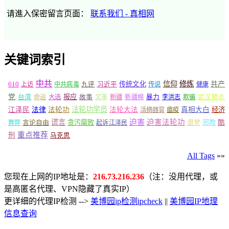
请進入保密留言页面：
联系我们 - 真相网
关键词索引
中共
信仰
修炼
610
传统文化
共产
上访
中共病毒
九评
习近平
传说
健康
党
报应
台湾
命运
大选
故事
文革
新疆
新疆棉
暴力
李洪志
欺骗
武汉肺炎
法轮功学员
江泽民
法律
法轮功
法轮大法
真相大白
经济
活摘器官
瘟疫
谎言
迫害
迫害法轮功
言论自由
贪污腐败
退党
邪教
酷
舞弊
起诉江泽民
重点推荐
刑
马克思
All Tags
»»
您现在上网的IP地址是：
216.73.216.236
（注：没用代理，或
是高匿名代理、VPN隐藏了真实IP）
更详细的代理IP检测 -->
美博园ip检测ipcheck
||
美博园IP地理
信息查询