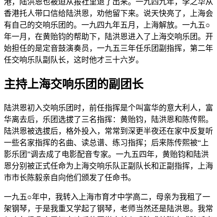
港，陆洪恩也被迫从报社里退了出来。一九四九年，李之华从
香港托人带口信给陆洪恩，劝他留下来。说天快亮了，上海会
有自己的交响乐团的。一九四九年五月，上海解放。一九五○
年一月，在黄贻钧的帮助下，陆洪恩进入了上海交响乐团。开
始担任的是定音鼓演奏员，一九五三年任乐团副指挥，第二年
任交响乐队副队长，这时他才三十六岁。
主持上海交响乐团的副团长
陆洪恩初入交响乐团时，前任指挥是个叫富华的意大利人，富
华离去后，乐团选拔了三名指挥：黄贻钧，陆洪恩和陈传熙。
陆洪恩被选拔后，格外投入，常常到深更半夜还在家中反复听
一些名家指挥的名曲、读总谱、练习指挥；后来陈传熙被“上
影乐团”调去成了电影配音专家。一九五四年，黄贻钧和陆洪
恩分别被正式任命为上海交响乐队正副队长和正副指挥，上海
市市长陈毅亲自向他们颁发了任命书。
一九五○年中，我转入上海市育才中学高二，母亲为我租了一
架钢琴，于是我重又学起了钢琴，老师当然还是陆洪恩。我常