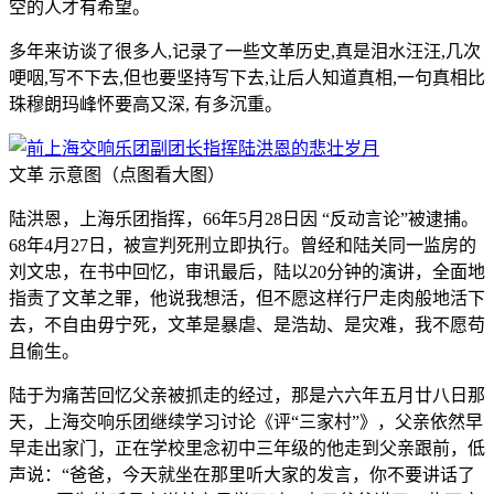
空的人才有希望。
多年来访谈了很多人,记录了一些文革历史,真是泪水汪汪,几次
哽咽,写不下去,但也要坚持写下去,让后人知道真相,一句真相比
珠穆朗玛峰怀要高又深, 有多沉重。
文革 示意图（点图看大图）
陆洪恩，上海乐团指挥，66年5月28日因 “反动言论”被逮捕。
68年4月27日，被宣判死刑立即执行。曾经和陆关同一监房的
刘文忠，在书中回忆，审讯最后，陆以20分钟的演讲，全面地
指责了文革之罪，他说我想活，但不愿这样行尸走肉般地活下
去，不自由毋宁死，文革是暴虐、是浩劫、是灾难，我不愿苟
且偷生。
陆于为痛苦回忆父亲被抓走的经过，那是六六年五月廿八日那
天，上海交响乐团继续学习讨论《评“三家村”》，父亲依然早
早走出家门，正在学校里念初中三年级的他走到父亲跟前，低
声说：“爸爸，今天就坐在那里听大家的发言，你不要讲话了