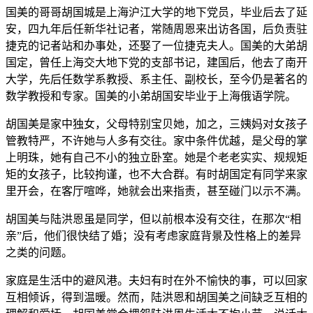
国美的哥哥胡国城是上海沪江大学的地下党员，毕业后去了延
安，四九年后任新华社记者，常随周恩来出访各国，后负责驻
捷克的记者站和办事处，还娶了一位捷克夫人。国美的大弟胡
国定，曾任上海交大地下党的支部书记，建国后，他去了南开
大学，先后任数学系教授、系主任、副校长，至今仍是著名的
数学教授和专家。国美的小弟胡国安毕业于上海俄语学院。
胡国美是家中独女，父母特别宝贝她，加之，三姨妈对女孩子
管教特严，不许她与人多有交往。家中条件优越，是父母的掌
上明珠，她有自己不小的独立卧室。她是个老老实实、规规矩
矩的女孩子，比较拘谨，也不大合群。有时胡国定有同学来家
里开会，在客厅喧哗，她就会出来指责，甚至碰门以示不满。
胡国美与陆洪恩虽是同学，但以前根本没有交往，在那次“相
亲”后，他们很快结了婚；没有考虑家庭背景及性格上的差异
之类的问题。
家庭是生活中的避风港。夫妇有时在外不愉快的事，可以回家
互相倾诉，得到温暖。然而，陆洪恩和胡国美之间缺乏互相的