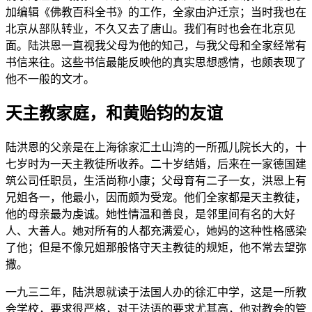
加编辑《佛教百科全书》的工作，全家由沪迁京；当时我也在
北京从部队转业，不久又去了唐山。我们有时也会在北京见
面。陆洪恩一直视我父母为他的知己，与我父母和全家经常有
书信来往。这些书信最能反映他的真实思想感情，也颇表现了
他不一般的文才。
天主教家庭，和黄贻钧的友谊
陆洪恩的父亲是在上海徐家汇土山湾的一所孤儿院长大的，十
七岁时为一天主教徒所收养。二十岁结婚，后来在一家德国建
筑公司任职员，生活尚称小康；父母育有二子一女，洪恩上有
兄姐各一，他最小，因而颇为受宠。他们全家都是天主教徒，
他的母亲最为虔诚。她性情温和善良，是邻里间有名的大好
人、大善人。她对所有的人都充满爱心，她妈的这种性格感染
了他；但是不像兄姐那般恪守天主教徒的规矩，他不常去望弥
撒。
一九三二年，陆洪恩就读于法国人办的徐汇中学，这是一所教
会学校，要求很严格，对于法语的要求尤其高，他对教会的管