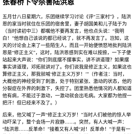
张春桥下令杀害陆洪恩
五月廿八日星期六，乐团继续学习讨论《评“三家村”》，陆洪
恩的家当时就住在乐团的宿舍里，妻子胡国美和儿子陆于为
（当时读初中三）都嘱他不要再发言，他也点头说：“我明
白！”他想自己该说的都已经说了，就不再发言了。岂知，这
天的讨论会上来了一些陌生人，而且一开始便愤怒地批判陆洪
恩是“修正主义”，这时，陆洪恩感到实在难以按捺，一下子便
站起来大声说：“你们到底摆不摆事实，讲不讲道理？如果摆
事实讲道理，邓拓就讲对了。你们说我是修正主义，如果这也
算修正主义，那我就喊‘修正主义万岁！’”（作者注：当时，
大概他的神经受到了刺激，处于特别紧张、激动的状态，他的
分裂症在外界的刺激下，失控了。团里熟悉他情况的人都知道
他有病，不能过于激动，一激动就会出毛病。大家都为他捏一
把汗！但已经来不及了。）
后来，他又喊了一声“修正主义万岁！”当时人们被他的惊人举
动吓呆了，整个会场一片寂静……。突然，有人大喊一声：
“陆洪恩……反革命！”接着又有人喊“对！反革命！”于是有一