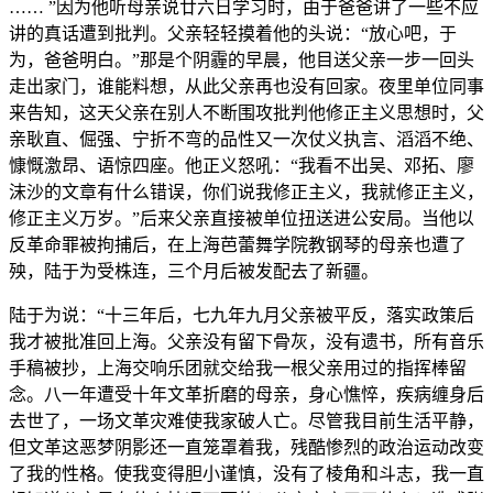
…… ”因为他听母亲说廿六日学习时，由于爸爸讲了一些不应
讲的真话遭到批判。父亲轻轻摸着他的头说：“放心吧，于
为，爸爸明白。”那是个阴霾的早晨，他目送父亲一步一回头
走出家门，谁能料想，从此父亲再也没有回家。夜里单位同事
来告知，这天父亲在别人不断围攻批判他修正主义思想时，父
亲耿直、倔强、宁折不弯的品性又一次仗义执言、滔滔不绝、
慷慨激昂、语惊四座。他正义怒吼：“我看不出吴、邓拓、廖
沫沙的文章有什么错误，你们说我修正主义，我就修正主义，
修正主义万岁。”后来父亲直接被单位扭送进公安局。当他以
反革命罪被拘捕后，在上海芭蕾舞学院教钢琴的母亲也遭了
殃，陆于为受株连，三个月后被发配去了新疆。
陆于为说：“十三年后，七九年九月父亲被平反，落实政策后
我才被批准回上海。父亲没有留下骨灰，没有遗书，所有音乐
手稿被抄，上海交响乐团就交给我一根父亲用过的指挥棒留
念。八一年遭受十年文革折磨的母亲，身心憔悴，疾病缠身后
去世了，一场文革灾难使我家破人亡。尽管我目前生活平静，
但文革这恶梦阴影还一直笼罩着我，残酷惨烈的政治运动改变
了我的性格。使我变得胆小谨慎，没有了棱角和斗志，我一直