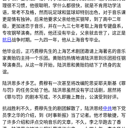
理很不习惯，他很聪明，学什么都很快，就是不肯用功学法
语，常考不及格，然而玩足球和篮球却特别出色，对于音乐课
更是情有独钟。后来他要求父亲给他买钢琴，到了高中二年
级，更加迷恋于音乐，并在一九三七年考取上海音专键盘系，
专攻钢琴演奏。然而，他还没有毕业，父亲就去世了，这正是
抗日
战争时期。一九四一年，他从上海音专毕业。
他毕业后，正巧费穆先生的上海艺术剧团邀请上海著名的音乐
家黄贻钧主持一个乐团。黄贻钧热情地请陆洪恩到乐团担任钢
琴演奏员。从这一年开始，陆洪恩和黄贻钧结下了终身的友
谊。
陆洪恩多才多艺。费穆有一次甚至将改编陀思妥耶夫斯基《罪
与罚》的任务交给了他。陆洪恩虽然没有学过话剧，居然将
《罪与罚》的剧本写成，不久即搬上舞台，公演受到好评。
抗战胜利不久，费穆先生的剧团解散了，陆洪恩经
中共
地下党
员李之华的介绍，到《时事新报》当了记者。他才思敏捷，写
了许多介绍和评点交响音乐的文章，不久，李之华跑去了香