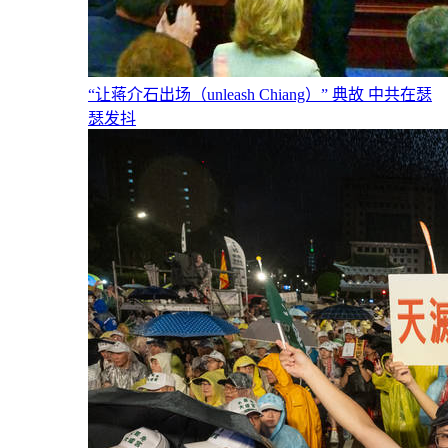
“让蒋介石出场（unleash Chiang）” 典故 中共在瑟
瑟发抖