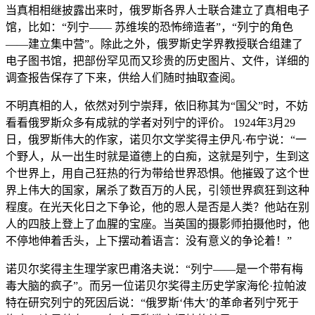
当真相相继披露出来时，俄罗斯各界人士联合建立了真相电子
馆，比如：“列宁―― 苏维埃的恐怖缔造者”，“列宁的角色
――建立集中营”。除此之外，俄罗斯史学界教授联合组建了
电子图书馆，把部份罕见而又珍贵的历史图片、文件，详细的
调查报告保存了下来，供给人们随时抽取查阅。
不明真相的人，依然对列宁崇拜，依旧称其为“国父”时，不妨
看看俄罗斯众多有成就的学者对列宁的评价。 1924年3月29
日，俄罗斯伟大的作家，诺贝尔文学奖得主伊凡·布宁说：“一
个野人，从一出生时就是道德上的白痴，这就是列宁，生到这
个世界上，用自己狂热的行为带给世界恐惧。他摧毁了这个世
界上伟大的国家，屠杀了数百万的人民，引领世界疯狂到这种
程度。在光天化日之下争论，他的恩人是否是人类？他站在别
人的四肢上登上了血腥的宝座。当英国的摄影师拍摄他时，他
不停地伸着舌头，上下摆动着语言：没有意义的争论着！”
诺贝尔奖得主生理学家巴甫洛夫说：“列宁——是一个带有梅
毒大脑的疯子”。而另一位诺贝尔奖得主历史学家海伦·拉帕波
特在研究列宁的死因后说：“俄罗斯‘伟大’的革命者列宁死于