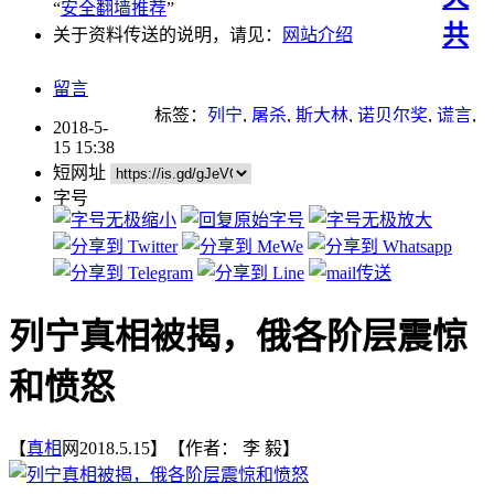
“
安全翻墙推荐
”
共
关于资料传送的说明，请见：
网站介绍
留言
标签：
列宁
,
屠杀
,
斯大林
,
诺贝尔奖
,
谎言
,
2018-5-
道德
,
酷刑
15 15:38
短网址
字号
列宁真相被揭，俄各阶层震惊
和愤怒
【
真相
网2018.5.15】【作者： 李 毅】