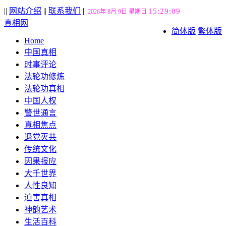
||
网站介绍
||
联系我们
||
15:29:10
2026年 8月 9日 星期日
真相网
简体版
繁体版
Home
中国真相
时事评论
法轮功修炼
法轮功真相
中国人权
警世通言
真相焦点
退党灭共
传统文化
因果报应
大千世界
人性良知
迫害真相
神韵艺术
生活百科