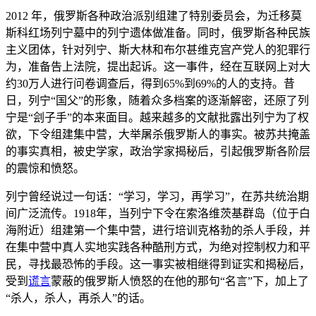
2012 年，俄罗斯各种政治派别组建了特别委员会，为迁移莫
斯科红场列宁墓中的列宁遗体做准备。同时，俄罗斯各种民族
主义团体，针对列宁、斯大林和布尔甚维克宫产党人的犯罪行
为，准备告上法院，提出起诉。这一事件，经在互联网上对大
约30万人进行问卷调查后，得到65%到69%的人的支持。昔
日，列宁“国父”的形象，随着众多档案的逐渐解密，还原了列
宁是“刽子手”的本来面目。越来越多的文献批露出列宁为了权
欲，下令组建集中营，大举屠杀俄罗斯人的事实。被苏共掩盖
的事实真相，被史学家，政治学家揭秘后，引起俄罗斯各阶层
的震惊和愤怒。
列宁曾经说过一句话：“学习，学习，再学习”，在苏共统治期
间广泛流传。1918年，当列宁下令在索洛维茨基群岛（位于白
海附近）组建第一个集中营，进行培训克格勃的杀人手段，并
在集中营中真人实地实践各种酷刑方式，为绝对控制权力和平
民，寻找最恐怖的手段。这一事实被相继得到证实和揭秘后，
受到
谎言
蒙蔽的俄罗斯人愤怒的在他的那句“名言”下，加上了
“杀人，杀人，再杀人”的话。