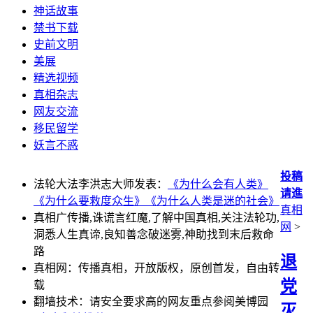
神话故事
禁书下载
史前文明
美展
精选视频
真相杂志
网友交流
移民留学
妖言不惑
投稿
法轮大法李洪志大师发表：
《为什么会有人类》
请進
《为什么要救度众生》
《为什么人类是迷的社会》
真相
真相广传播,诛谎言红魔,了解中国真相,关注法轮功,
网
>
洞悉人生真谛,良知善念破迷雾,神助找到末后救命
路
退
真相网：传播真相，开放版权，原创首发，自由转
党
载
翻墙技术：请安全要求高的网友重点参阅美博园
灭