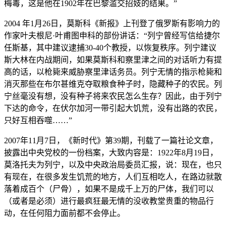
梅毒，这是他在1902年在巴黎滥交招妓的结果。”
2004 年1月26日，莫斯科《新报》上刊登了俄罗斯有影响力的
作家叶夫根尼·叶甫图申科的部份讲话：“列宁曾经写信给捷尔
任斯基，其中建议逮捕30-40个教授，以恢复秩序。列宁建议
斯大林在内战期间，如果莫斯科和察里津之间的对话听力有提
高的话，以枪毙来威胁察里津话务员。列宁无情的指示枪毙和
消灭那些在布尔甚维克夺取粮食种子时，隐藏种子的农民。列
宁丝毫没有想，没有种子将来农民怎么生存？因此，由于列宁
下达的命令，在伏尔加河一带引起大饥荒，没有出路的农民，
只好互相吞噬……”
2007年11月7日，《新时代》第39期，刊载了一篇社论文章，
披露出中央党校的一份档案，大致内容是：1922年8月19日，
莫洛托夫为列宁，以及中央政治局委员汇报，说：现在，也只
有现在，在很多发生饥荒的地方，人们互相吃人，在路边就散
落着成百个（尸骨），如果不是成千上万的尸体，我们可以
（或者是必须）进行最疯狂最无情的没收教堂贵重的物品行
动，在任何阻力面前都不会停止。