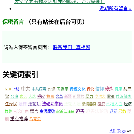
大法全套书籍发送到我的邮箱，万分感谢！
近期所有留言 »
（只有站长在后台可见）
保密留言
请進入保密留言页面：
联系我们 - 真相网
关键词索引
中共
信仰
修炼
610
传统文化
共产
上访
中共病毒
九评
习近平
传说
健康
党
报应
台湾
命运
大选
故事
文革
新疆
新疆棉
暴力
李洪志
欺骗
武汉肺炎
法轮功学员
江泽民
法律
法轮功
法轮大法
真相大白
经济
活摘器官
瘟疫
谎言
迫害
迫害法轮功
言论自由
贪污腐败
退党
邪教
酷
舞弊
起诉江泽民
重点推荐
刑
马克思
All Tags
»»