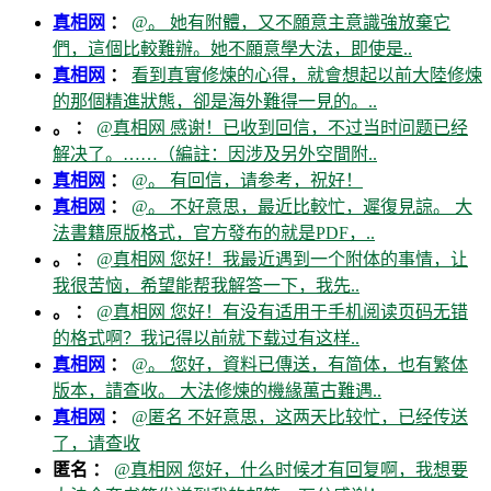
真相网
：
@。 她有附體，又不願意主意識強放棄它
們，這個比較難辦。她不願意學大法，即使是..
真相网
：
看到真實修煉的心得，就會想起以前大陸修煉
的那個精進狀態，卻是海外難得一見的。..
。 ：
@真相网 感谢！已收到回信，不过当时问题已经
解决了。……（編註：因涉及另外空間附..
真相网
：
@。 有回信，请参考，祝好！
真相网
：
@。 不好意思，最近比較忙，遲復見諒。 大
法書籍原版格式，官方發布的就是PDF，..
。 ：
@真相网 您好！我最近遇到一个附体的事情，让
我很苦恼，希望能帮我解答一下，我先..
。 ：
@真相网 您好！有没有适用于手机阅读页码无错
的格式啊？我记得以前就下载过有这样..
真相网
：
@。 您好，資料已傳送，有简体，也有繁体
版本，請查收。 大法修煉的機緣萬古難遇..
真相网
：
@匿名 不好意思，这两天比较忙，已经传送
了，请查收
匿名 ：
@真相网 您好，什么时候才有回复啊，我想要