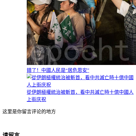
錯了！中國人民是“居危思安”
從伊朗極權統治被斬首，看中共滅亡時十億中國人
上街庆祝
这里是你留言评论的地方
请留言