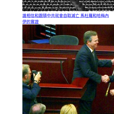
誰相信和跟隨中共就會自取滅亡 馬杜羅和哈梅內
伊的實證