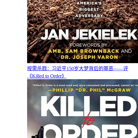
按需杀戮：习近平150岁大梦背后的罪恶——评
《Killed to Order》