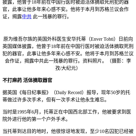
披露，他曾于18年前在中国行医时被迫活体摘取死刑犯的器
官，此事让他多年来心感不安。他将于本月到苏格兰议会作
证，揭露
中共
此一残暴的罪行。
原为维吾尔族的英国外科医生安华托蒂（Enver Tohti）日前向
英国媒体披露，他曾于18年前在中国行医时被迫活体摘取死刑
犯的器官，此事让他多年来心感不安。他将于本月到苏格兰议
会作证，揭露中共此一残暴的罪行。资料照片。（摄影：李
孜/大纪元）
不打麻药 活体摘取器官
据英国《每日纪事报》（Daily Record）报导，现年50岁的托
蒂做过许多次手术，但有一次手术让他永生难忘。
当时是1995年6月，托蒂正在中国西北部工作，他被要求到医
院外进行他的第一个户外手术。
当托蒂到达目的地时，他很惊讶地发现，至少10名囚犯已经被