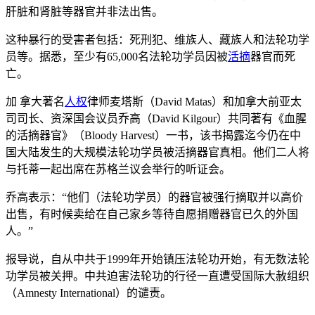
肝脏和肾脏等器官并非法出售。
这种暴行的受害者包括：死刑犯、维族人、藏族人和法轮功学
员等。据悉，至少有65,000名法轮功学员因被
活摘
器官而死
亡。
加 拿大著名
人权
律师麦塔斯（David Matas）和加拿大前亚太
司司长、资深国会议员乔高（David Kilgour）共同著有《血腥
的活摘器官》（Bloody Harvest）一书，该书揭露迄今仍在中
国大陆发生的大规模法轮功学员被活摘器官真相。他们二人将
与托蒂一起出席在苏格兰议会举行的听证会。
乔高表示：“他们（法轮功学员）的器官被强行摘取并以高价
出售，有时候卖给在自己家乡等待自愿捐赠器官已久的外国
人。”
报导说，自从中共于1999年开始镇压法轮功开始，有无数法轮
功学员被关押。中共迫害法轮功的行径一直遭受国际大赦组织
（Amnesty International）的谴责。