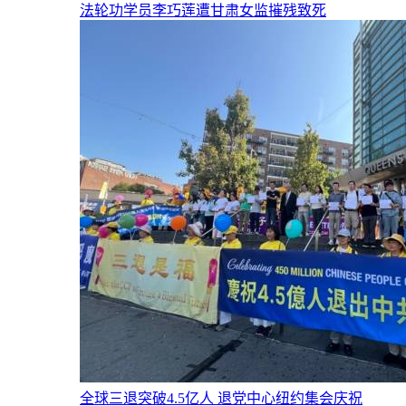
法轮功学员李巧莲遭甘肃女监摧残致死
全球三退突破4.5亿人 退党中心纽约集会庆祝