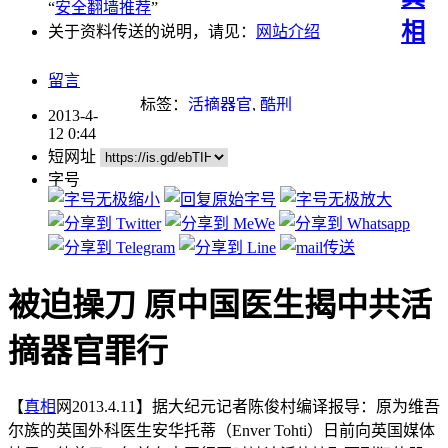
“
安全翻墙推荐
”
相
关于资料传送的说明，请见：
网站介绍
留言
标签：
活摘器官
,
酷刑
2013-4-
12 0:44
短网址
字号
被迫操刀 原中国医生揭中共活
摘器官罪行
【
真相
网2013.4.11】据大纪元记者陈俊村编译报导：原为维吾
尔族的英国外科医生安华托蒂（Enver Tohti）日前向英国媒体