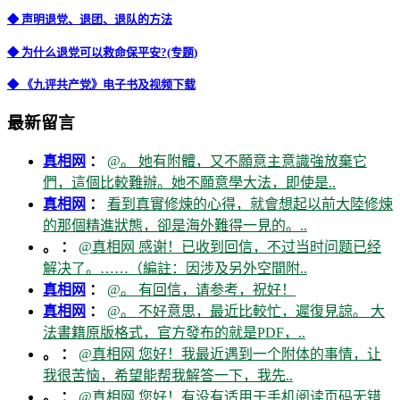
◆ 声明退党、退团、退队的方法
◆ 为什么退党可以救命保平安?(专题)
◆ 《九评共产党》电子书及视频下载
最新留言
真相网
：
@。 她有附體，又不願意主意識強放棄它
們，這個比較難辦。她不願意學大法，即使是..
真相网
：
看到真實修煉的心得，就會想起以前大陸修煉
的那個精進狀態，卻是海外難得一見的。..
。 ：
@真相网 感谢！已收到回信，不过当时问题已经
解决了。……（編註：因涉及另外空間附..
真相网
：
@。 有回信，请参考，祝好！
真相网
：
@。 不好意思，最近比較忙，遲復見諒。 大
法書籍原版格式，官方發布的就是PDF，..
。 ：
@真相网 您好！我最近遇到一个附体的事情，让
我很苦恼，希望能帮我解答一下，我先..
。 ：
@真相网 您好！有没有适用于手机阅读页码无错