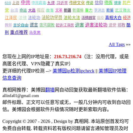
中共
信仰
修炼
610
传统文化
共产
上访
中共病毒
九评
习近平
传说
健康
党
报应
台湾
命运
大选
故事
文革
新疆
新疆棉
暴力
李洪志
欺骗
武汉肺炎
法轮功学员
江泽民
法律
法轮功
法轮大法
真相大白
经济
活摘器官
瘟疫
谎言
迫害
迫害法轮功
言论自由
贪污腐败
退党
邪教
酷
舞弊
起诉江泽民
重点推荐
刑
马克思
All Tags
»»
您现在上网的IP地址是：
216.73.216.74
（注：没用代理，或是
高匿名代理、VPN隐藏了真实IP）
更详细的代理IP检测 -->
美博园ip检测ipcheck
||
美博园IP地理
信息查询
真相网推荐：美博园
翻墙
网自动回复获取最新翻墙软件信箱：
allinfa01@gmail.com
邮件标题、正文可以任意写或无，一般几分钟内可收到自动回
信。美博园会根据软件升级情况随时更新索取内容。
Copyright © 2007 - 2026 , Design by 真相网. 本站原创首发均可
免费自由转载. 转载资料若有版权问题请留言通知管理员及时