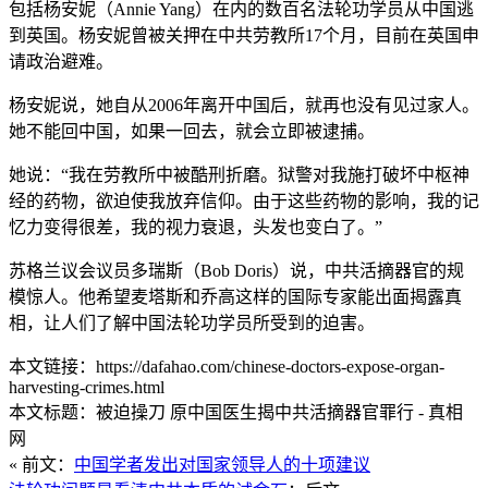
包括杨安妮（Annie Yang）在内的数百名法轮功学员从中国逃
到英国。杨安妮曾被关押在中共劳教所17个月，目前在英国申
请政治避难。
杨安妮说，她自从2006年离开中国后，就再也没有见过家人。
她不能回中国，如果一回去，就会立即被逮捕。
她说：“我在劳教所中被酷刑折磨。狱警对我施打破坏中枢神
经的药物，欲迫使我放弃信仰。由于这些药物的影响，我的记
忆力变得很差，我的视力衰退，头发也变白了。”
苏格兰议会议员多瑞斯（Bob Doris）说，中共活摘器官的规
模惊人。他希望麦塔斯和乔高这样的国际专家能出面揭露真
相，让人们了解中国法轮功学员所受到的迫害。
本文链接：https://dafahao.com/chinese-doctors-expose-organ-
harvesting-crimes.html
本文标题：被迫操刀 原中国医生揭中共活摘器官罪行 - 真相
网
« 前文：
中国学者发出对国家领导人的十项建议