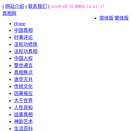
||
网站介绍
||
联系我们
||
14:41:38
2026年 8月 7日 星期五
真相网
简体版
繁体版
Home
中国真相
时事评论
法轮功修炼
法轮功真相
中国人权
警世通言
真相焦点
退党灭共
传统文化
因果报应
大千世界
人性良知
迫害真相
神韵艺术
生活百科