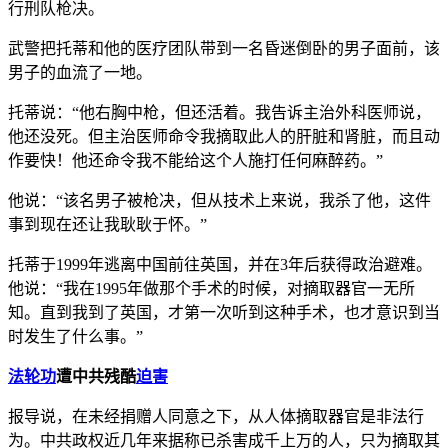
行刑队枪决。
武警把托蒂和他的医疗团队带到一名昏迷倒卧的男子面前，该
男子的血流了一地。
托蒂说：“他右胸中枪，但还活着。我告诉主治外科医师说，
他还没死。但主治医师命令我摘取此人的肝脏和肾脏，而且动
作要快！他还命令我不能给这个人施打任何麻醉药。”
他说：“该名男子被枪决，但从技术上来说，我杀了他，这件
事到现在还让我耿耿于怀。”
托蒂于1999年逃离中国前往英国，并在3年后获得政治避难。
他说：“我在1995年做那个手术的时候，对摘取器官一无所
知。直到我到了英国，才第一次听到这种手术，也才意识到当
时发生了什么事。”
法轮功
遭中共残酷
迫害
报导说，在未经捐赠人同意之下，从人体摘取器官是非法行
为。中共政权近几年来据称已杀害成千上万的人，只为摘取其