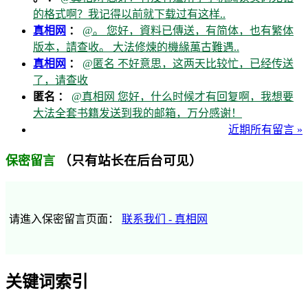
的格式啊？我记得以前就下载过有这样..
真相网
：
@。 您好，資料已傳送，有简体，也有繁体
版本，請查收。 大法修煉的機緣萬古難遇..
真相网
：
@匿名 不好意思，这两天比较忙，已经传送
了，请查收
匿名 ：
@真相网 您好，什么时候才有回复啊，我想要
大法全套书籍发送到我的邮箱，万分感谢！
近期所有留言 »
（只有站长在后台可见）
保密留言
请進入保密留言页面：
联系我们 - 真相网
关键词索引