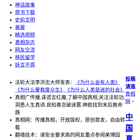
神话故事
禁书下载
史前文明
美展
精选视频
真相杂志
网友交流
移民留学
妖言不惑
投稿
法轮大法李洪志大师发表：
《为什么会有人类》
请進
《为什么要救度众生》
《为什么人类是迷的社会》
真相
真相广传播,诛谎言红魔,了解中国真相,关注法轮功,
网
>
洞悉人生真谛,良知善念破迷雾,神助找到末后救命
路
中
真相网：传播真相，开放版权，原创首发，自由转
国
载
翻墙技术：请安全要求高的网友重点参阅美博园
真