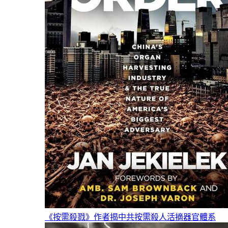
《按需殺戮》作者揭中共按需殺人活摘器官體系