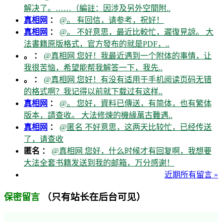
解决了。……（編註：因涉及另外空間附..
真相网
：
@。 有回信，请参考，祝好！
真相网
：
@。 不好意思，最近比較忙，遲復見諒。 大
法書籍原版格式，官方發布的就是PDF，..
。 ：
@真相网 您好！我最近遇到一个附体的事情，让
我很苦恼，希望能帮我解答一下，我先..
。 ：
@真相网 您好！有没有适用于手机阅读页码无错
的格式啊？我记得以前就下载过有这样..
真相网
：
@。 您好，資料已傳送，有简体，也有繁体
版本，請查收。 大法修煉的機緣萬古難遇..
真相网
：
@匿名 不好意思，这两天比较忙，已经传送
了，请查收
匿名 ：
@真相网 您好，什么时候才有回复啊，我想要
大法全套书籍发送到我的邮箱，万分感谢！
近期所有留言 »
（只有站长在后台可见）
保密留言