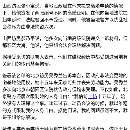
山西访民张小宝说，当地民政局在他未提交离婚申请的情况
下，给他签发了两张编号不同的离婚证明。在他向当地法院提
起申诉时，法院驳回不予受理。同时，他被当地警方以扰乱社
会秩序为由非法拘留六次。
山西访民郝乃平说，他多次向当地高级法院递交上诉材料，但
都石沉大海。他说，他只想合法合理地解决问题。
据接受采访的联署人表示，他们在维权经历中都受到过当地有
关部门的传讯甚至拘留。
签署该名单的北京访民吴秀兰告诉本台，因政府非法变更她的
宅基地使用权，她十五年来无家可归并丧失劳动能力。吴秀兰
多次向北京市朝阳区法院状告政府但均未受理。不仅如此，北
京警方还屡次限制她的人身自由：“我信访
上访
十五年了，始
终没有人理睬这个事。逢年过节、动员会议的时候，就以维稳
的方式限制我的人身自由。据他们说，我的问题虽然不大，就
是不想给你解决。”
哈佛大学政治学博士顾为群在接受本台采访时表示，依托于互