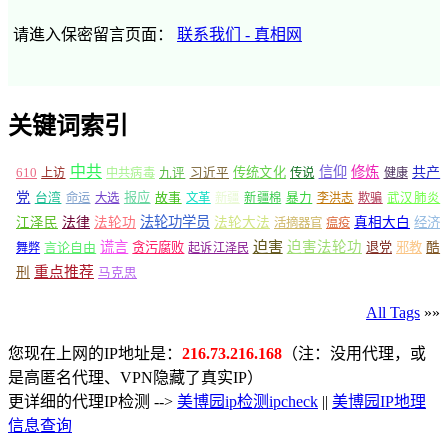
请進入保密留言页面：
联系我们 - 真相网
关键词索引
中共
信仰
修炼
610
传统文化
共产
上访
中共病毒
九评
习近平
传说
健康
党
报应
台湾
命运
大选
故事
文革
新疆
新疆棉
暴力
李洪志
欺骗
武汉肺炎
法轮功学员
江泽民
法律
法轮功
法轮大法
真相大白
经济
活摘器官
瘟疫
谎言
迫害
迫害法轮功
言论自由
贪污腐败
退党
邪教
酷
舞弊
起诉江泽民
重点推荐
刑
马克思
All Tags
»»
您现在上网的IP地址是：
216.73.216.168
（注：没用代理，或
是高匿名代理、VPN隐藏了真实IP）
更详细的代理IP检测 -->
美博园ip检测ipcheck
||
美博园IP地理
信息查询