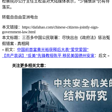
检察院办公厅主任王松苗对大陆媒体表示，“少捕慎诉”仍有待
落实。
转载自自由亚洲电台
本文链接：https://dafahao.com/chinese-citizens-jointly-sign-
government-law.html
本文标题：三百多中国公民联署：尽快出台《政府法》惩治冤
假错案 - 真相网
« 前文：
中国前首富黄光裕获释后大表“爱党爱国”
【共产哀讽】“反美”先锋教授陈平 移民美国德州安家
：后文 »
关注更多相关文章：