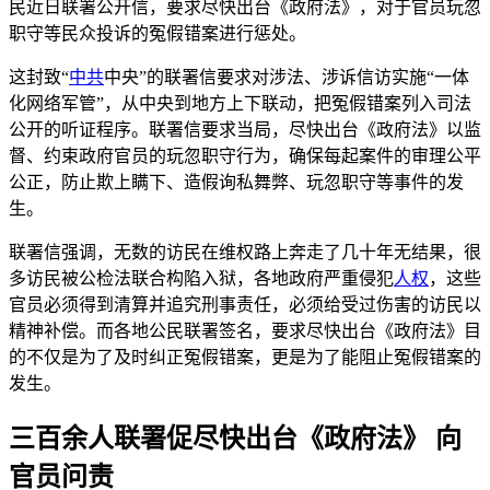
民近日联署公开信，要求尽快出台《政府法》，对于官员玩忽
职守等民众投诉的冤假错案进行惩处。
这封致“
中共
中央”的联署信要求对涉法、涉诉信访实施“一体
化网络军管”，从中央到地方上下联动，把冤假错案列入司法
公开的听证程序。联署信要求当局，尽快出台《政府法》以监
督、约束政府官员的玩忽职守行为，确保每起案件的审理公平
公正，防止欺上瞒下、造假询私舞弊、玩忽职守等事件的发
生。
联署信强调，无数的访民在维权路上奔走了几十年无结果，很
多访民被公检法联合构陷入狱，各地政府严重侵犯
人权
，这些
官员必须得到清算并追究刑事责任，必须给受过伤害的访民以
精神补偿。而各地公民联署签名，要求尽快出台《政府法》目
的不仅是为了及时纠正冤假错案，更是为了能阻止冤假错案的
发生。
三百余人联署促尽快出台《政府法》 向
官员问责