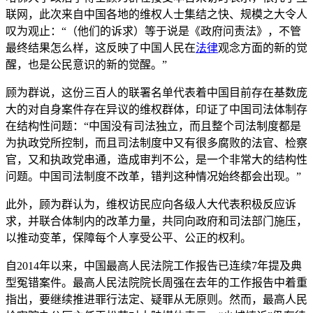
联网，此次来自中国各地的维权人士集结之快、规模之大令人
叹为观止：“（他们的诉求）等于说是《政府问责法》，不管
最终结果怎么样，这反映了中国人民在
法律
观念方面的新的觉
醒，也是公民意识的新的觉醒。”
顾为群说，这份三百人的联署名单代表着中国目前存在基数庞
大的对自身案件存在异议的维权群体，印证了中国司法体制存
在结构性问题：“中国没有司法独立，而且整个司法制度都是
为执政党所控制，而且司法制度中又有很多腐败的法官、检察
官，又和执政党串通，造成审判不公，是一个非常大的结构性
问题。中国司法制度不改革，错判这种情况始终都会出现。”
此外，顾为群认为，维权访民应向各级人大代表积极反应诉
求，并联合体制内的改革力量，共同向政府和司法部门施压，
以推动变革，保障每个人享受公平、公正的权利。
自2014年以来，中国最高人民法院工作报告已连续7年提及典
型冤错案件。最高人民法院院长周强在去年的工作报告中着重
指出，要继续推进罪行法定、疑罪从无原则。然而，最高人民