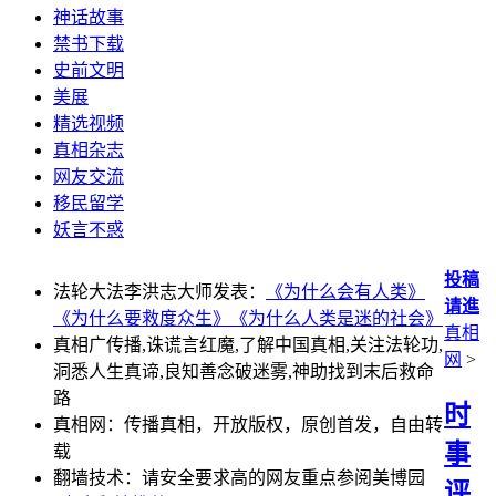
神话故事
禁书下载
史前文明
美展
精选视频
真相杂志
网友交流
移民留学
妖言不惑
投稿
法轮大法李洪志大师发表：
《为什么会有人类》
请進
《为什么要救度众生》
《为什么人类是迷的社会》
真相
真相广传播,诛谎言红魔,了解中国真相,关注法轮功,
网
>
洞悉人生真谛,良知善念破迷雾,神助找到末后救命
路
时
真相网：传播真相，开放版权，原创首发，自由转
事
载
翻墙技术：请安全要求高的网友重点参阅美博园
评