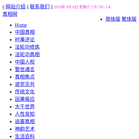
||
网站介绍
||
联系我们
||
19:56:14
2026年 8月 8日 星期六
真相网
简体版
繁体版
Home
中国真相
时事评论
法轮功修炼
法轮功真相
中国人权
警世通言
真相焦点
退党灭共
传统文化
因果报应
大千世界
人性良知
迫害真相
神韵艺术
生活百科