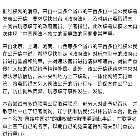
据维权网的消息，来自中国多个省市的三百多位中国公民联署
发表公开信，要求尽快出台《政府法》，及时纠正冤假错案，
并问责玩忽职守的政府官员。学者指出，此次联署规模之大再
次体现了中国司法不独立的而导致的问题非常严重。
来自北京、上海、河南、山西等多个省市的三百多位维权公民
在公开信中说，希望尽快制定《政府法》对玩忽职守的政府官
员进行监督和约束，并对违法官员进行清算和追责，对被严重
侵犯人权的访民给予精神补偿。此外，该公开信还请求中央对
涉法涉诉信访，从中央到地方上下联动，一体化网络实行军
管，将冤假错案列入司法公开的听证程序，确保案件公平公
正，防止徇私舞弊、玩忽职守事件发生、发展。
本台尝试与多位联署公民取得联系，部分人对此予以否认，并
敏感地中止了记者问询。辽宁抚顺访民张洪伟告诉本台，他在
一个名为“再续中国梦”的维权微信群里看到此事后，在联署名
单上签下自己的名字，以期自己的冤案能得到有关部门重视，
进行重审。