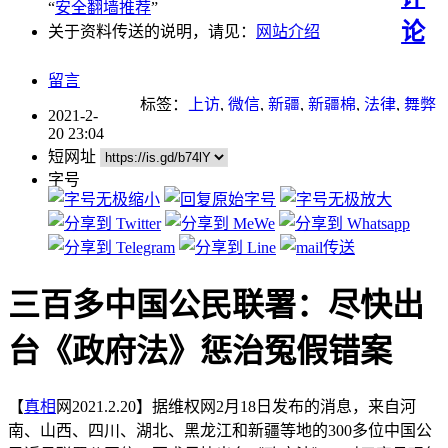
“
安全翻墙推荐
”
论
关于资料传送的说明，请见：
网站介绍
留言
标签：
上访
,
微信
,
新疆
,
新疆棉
,
法律
,
舞弊
2021-2-
20 23:04
短网址
字号
三百多中国公民联署：尽快出
台《政府法》惩治冤假错案
【
真相
网2021.2.20】据维权网2月18日发布的消息，来自河
南、山西、四川、湖北、黑龙江和新疆等地的300多位中国公