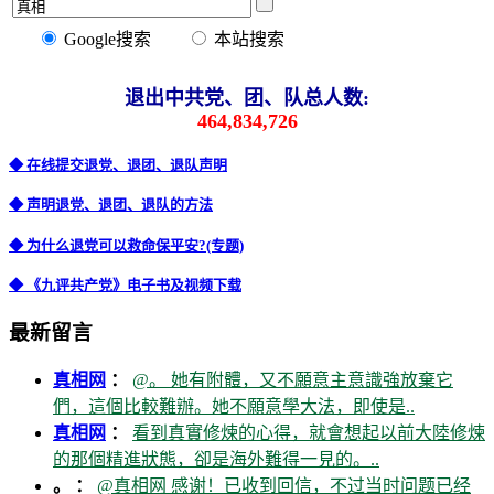
Google搜索
本站搜索
退出中共党、团、队总人数:
464,834,726
◆ 在线提交退党、退团、退队声明
◆ 声明退党、退团、退队的方法
◆ 为什么退党可以救命保平安?(专题)
◆ 《九评共产党》电子书及视频下载
最新留言
真相网
：
@。 她有附體，又不願意主意識強放棄它
們，這個比較難辦。她不願意學大法，即使是..
真相网
：
看到真實修煉的心得，就會想起以前大陸修煉
的那個精進狀態，卻是海外難得一見的。..
。 ：
@真相网 感谢！已收到回信，不过当时问题已经