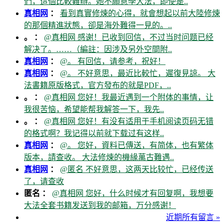
們，這個比較難辦。她不願意學大法，即使是..
真相网
：
看到真實修煉的心得，就會想起以前大陸修煉
的那個精進狀態，卻是海外難得一見的。..
。 ：
@真相网 感谢！已收到回信，不过当时问题已经
解决了。……（編註：因涉及另外空間附..
真相网
：
@。 有回信，请参考，祝好！
真相网
：
@。 不好意思，最近比較忙，遲復見諒。 大
法書籍原版格式，官方發布的就是PDF，..
。 ：
@真相网 您好！我最近遇到一个附体的事情，让
我很苦恼，希望能帮我解答一下，我先..
。 ：
@真相网 您好！有没有适用于手机阅读页码无错
的格式啊？我记得以前就下载过有这样..
真相网
：
@。 您好，資料已傳送，有简体，也有繁体
版本，請查收。 大法修煉的機緣萬古難遇..
真相网
：
@匿名 不好意思，这两天比较忙，已经传送
了，请查收
匿名 ：
@真相网 您好，什么时候才有回复啊，我想要
大法全套书籍发送到我的邮箱，万分感谢！
近期所有留言 »