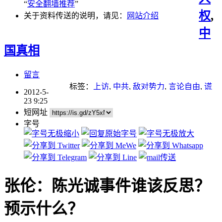
“
安全翻墙推荐
”
权
,
关于资料传送的说明，请见：
网站介绍
中
国真相
留言
标签：
上访
,
中共
,
敌对势力
,
言论自由
,
谎
2012-5-
言
,
贪污腐败
23 9:25
短网址
字号
张伦：陈光诚事件谁该反思？
预示什么？