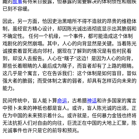
藏的
故事
有待来日披露，但暴露的需要解决的体制惯性和痼疾
已刻不容缓。
因此，另一方面，恰因吏治黑暗所不得不造就的昂贵的维稳体
制，虽经官方精心设计，却因陈光诚出逃彻底显示出其脆弱和
不确定性。 任何一个机缘，一个事件，都可能造成这个体制
戏剧化的突然崩塌。其中，人心的向背显然是关键。当着陈光
诚摸索着冒死逃向邻村，据现在了解到的情况是有些村民看
到，却没人去报告。人心在“瞎子”这边！是因为人心的向背，
那些长着眼睛的人最后成为瞎子，而盲者却有了上路的眼睛。
这几乎是个寓言，它在告诉我们：这个体制是如何盲目，冒似
强大者的脆弱；而受体制之害的弱者，却具有怎样迈向未来的
能力。
民间传统中，盲人能卜算
命运
，古希腊
神话
和许多国家的寓言
中预卜未来的神祗也都是盲人。或许，盲人陈光诚的出逃，正
在为中国的未来预示着什么。或许就是，任何暴力金钱也终将
无法抗拒人们对自由的向往，巨流正在中国的大地上汇聚，陈
光诚事件也许只是它的前导和预兆。