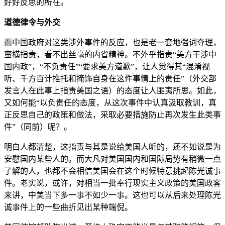
好好反思的所在。
道德律令与外交
而中国政府对这类涉外事件的反应，也是老一套地强词夺理，
蛮横指责，看不出丝毫的内省精神。不外乎指责“美方干涉中
国内政”，“不负责任”“要求美方道歉”，让人觉得其“混淆视
听、千方百计推托和掩饰自身在这件事情上的责任”（外交部
发言人在此事上指责美国之语）的态度让人匪夷所思。如此，
又如何能“以负责任的态度，从这次事件中认真汲取教训，真
正反思自己的政策和做法，采取必要措施防止再次发生此类事
件”（同前）呢？。
明白人都清楚，这指责与其是说给美国人听的，还不如说是为
安慰国内某些人的。而大凡对美国国内和国际局势有稍微一点
了解的人，也都不会相信美国会在这个时候特意挑起陈光诚事
件。老实说，或许，对相当一批奉行现实主义政策的美国政客
来讲，中美当下多一事不如少一事。这也可以从后来处理陈光
诚事件上的一些曲折见出某种端倪。