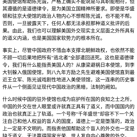
美国使馆帮助陈光诚，严格上确实不能说是与其职能相符，但
其遵循的是道德律令，是为美国立国精神所要求。即使是华盛
顿和驻京大使馆的政治人物内心不想帮陈光诚，也不能不帮。
否则，一旦披露天下，任何人都无法承担那种道义批评的后
果。由此，我们也可以理解美国外交现实主义层面之外所具有
的道义内涵，也是美国国家软势力的根本所在。
事实上，尽管中国政府不惜血本支撑北朝鲜政权，也依然不能
不顾一切后果地把所有“逃北者”全部遣回送死。这也是道德律
令，我们有什么能指责美国人的？从康梁避祸日本使馆，到李
大钊躲入俄国使馆，到八九年方励之先生避难美国使馆直到最
近王立军、陈光诚戏剧性地进入美使领馆，这一连串的历史事
件从一个侧面见证现代中国政治的黑暗，法制的阙如。
什么时候中国的驻外使馆也成为庇护所在国的良知之士之所，
中国的外交在世人眼里或许就真正具有了道义，而中国国内的
政治也就真正上了轨道。一个号称“千年盛世”却容不下一个关
注自己和他人权益的盲人的国度，道德上一定是堕落的，政治
上一定是不文明的。而指责他国帮助这个盲人的外交也一定是
缺乏道义、无法赢得国家光荣、世人发自内心尊敬的外交。