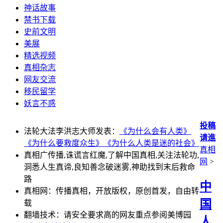
神话故事
禁书下载
史前文明
美展
精选视频
真相杂志
网友交流
移民留学
妖言不惑
投稿
法轮大法李洪志大师发表：
《为什么会有人类》
请進
《为什么要救度众生》
《为什么人类是迷的社会》
真相
真相广传播,诛谎言红魔,了解中国真相,关注法轮功,
网
>
洞悉人生真谛,良知善念破迷雾,神助找到末后救命
路
中
真相网：传播真相，开放版权，原创首发，自由转
国
载
翻墙技术：请安全要求高的网友重点参阅美博园
人