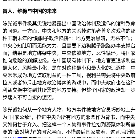
盲人、维稳与中国的未来
陈光诚事件极其尖锐地暴露出中国政治体制及运作的诸种致命
的问题。一方面，中央和地方的关系掉进笔者曾多次戏称的那
种王朝末年的“狗腿子政治陷阱”：地方吏治黑暗，无恶不作；
中央心知肚明而无能为力，且需要下边狗腿子跑路办事支撑台
面；结果是地方绑架中央，中央依赖地方，恶性循环，将国家
推向危险的崩解边缘。在中国现有体制下，地方官吏追求利益
最大化，风险最小化，是在对这种最小和最大化的追逐中，中
央常常成为地方谋取利益的一种工具，视利益需要将中央政府
拉入或者排斥出地方政治博弈的游戏中，而中央政府也在这种
利益交换中得到其所需的地方支持。但整个国家的政治却一步
步落入不可自拔的泥沼。
陈光诚如何从一个地方人物，地方事件被地方官员巧妙地上升
为“国家公敌”，拉进中央为所有地方的邪恶作为背书，而中央
又如何甘于介入、把这样一个人物和事件拉抬到凝聚体制所需
要的“敌对势力”的国家层面，不惜最后国家蒙羞，这背后所隐