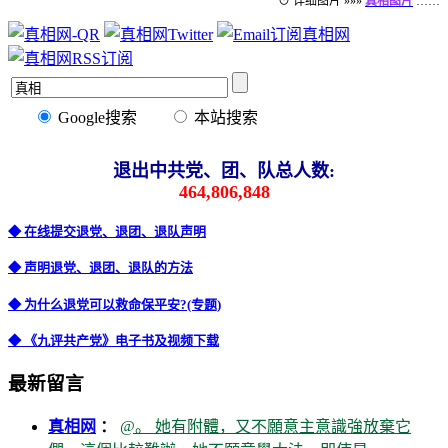
⊙ 详细图片 »»»
真相图片
……
Google搜索
本站搜索
退出中共党、团、队总人数:
464,806,848
◆ 在线提交退党、退团、退队声明
◆ 声明退党、退团、退队的方法
◆ 为什么退党可以救命保平安?(专题)
◆ 《九评共产党》电子书及视频下载
最新留言
真相网
：
@。 她有附體，又不願意主意識強放棄它