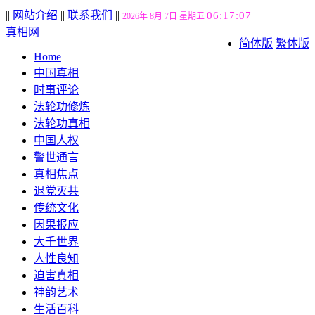
||
网站介绍
||
联系我们
||
06:17:07
2026年 8月 7日 星期五
真相网
简体版
繁体版
Home
中国真相
时事评论
法轮功修炼
法轮功真相
中国人权
警世通言
真相焦点
退党灭共
传统文化
因果报应
大千世界
人性良知
迫害真相
神韵艺术
生活百科