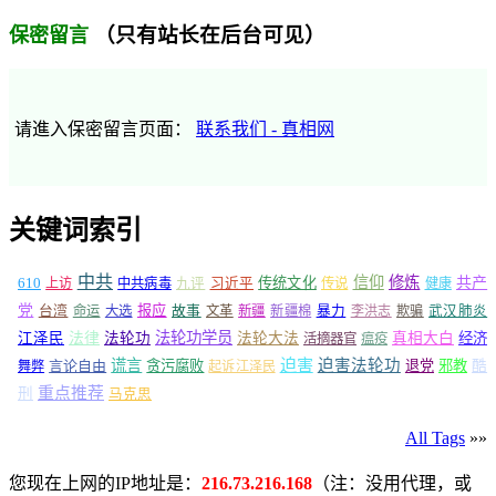
（只有站长在后台可见）
保密留言
请進入保密留言页面：
联系我们 - 真相网
关键词索引
中共
信仰
修炼
610
传统文化
共产
上访
中共病毒
九评
习近平
传说
健康
党
报应
台湾
命运
大选
故事
文革
新疆
新疆棉
暴力
李洪志
欺骗
武汉肺炎
法轮功学员
江泽民
法律
法轮功
法轮大法
真相大白
经济
活摘器官
瘟疫
谎言
迫害
迫害法轮功
言论自由
贪污腐败
退党
邪教
酷
舞弊
起诉江泽民
重点推荐
刑
马克思
All Tags
»»
您现在上网的IP地址是：
216.73.216.168
（注：没用代理，或