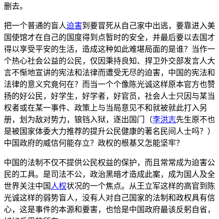
删去。
把一个普通的盲人
迫害
到要冒死从自己家中出逃，要靠进入美
国使馆才在自己的国度得到点暂时的安全，并最后要以去国才
得以享受平安的生活，造成这种如此难堪局面的是谁？当作一
个热心社会公益的公民，仅因秉持良知、捍卫外交部发言人大
言不惭地宣讲的宪法和法律而遭受无尽的迫害，中国的宪法和
法律的意义究竟何在？而当一个个像陈光诚这样原本官方也赞
扬的好公民，好学生，好学者，好官员，社会人士只因与某当
权者或在某一事件、政策上与当局意见不和就被就此打入另
册，划为敌对势力，锒铛入狱，逐出国门（
李洪志
先生原不也
是被国家体委大力推荐的提升公民健康的著名民间人士吗？）
中国政府的威信何能存立？政权的根基又怎能坚牢？
中国的法制不仅不提供公民权益的保护，而且常常成为迫害公
民的工具。是司法不公，政治黑暗才造成此案，成为国人及全
世界关注中国
人权
状况的一个焦点。从王立军这样的高官到陈
光诚这样的弱势盲人，没有人对自己国家的法制和政权具有信
心，这是事件的本源和要害，也恰是中国政府最该反躬自省，