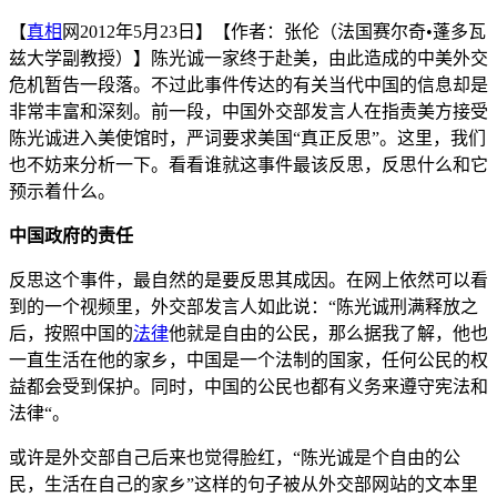
【
真相
网2012年5月23日】【作者：张伦（法国赛尔奇•蓬多瓦
兹大学副教授）】陈光诚一家终于赴美，由此造成的中美外交
危机暂告一段落。不过此事件传达的有关当代中国的信息却是
非常丰富和深刻。前一段，中国外交部发言人在指责美方接受
陈光诚进入美使馆时，严词要求美国“真正反思”。这里，我们
也不妨来分析一下。看看谁就这事件最该反思，反思什么和它
预示着什么。
中国政府的责任
反思这个事件，最自然的是要反思其成因。在网上依然可以看
到的一个视频里，外交部发言人如此说：“陈光诚刑满释放之
后，按照中国的
法律
他就是自由的公民，那么据我了解，他也
一直生活在他的家乡，中国是一个法制的国家，任何公民的权
益都会受到保护。同时，中国的公民也都有义务来遵守宪法和
法律“。
或许是外交部自己后来也觉得脸红，“陈光诚是个自由的公
民，生活在自己的家乡”这样的句子被从外交部网站的文本里