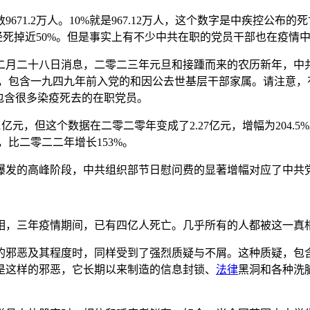
.2万人。10%就是967.12万人，这个数字是中疾控公布的死亡
已经死掉近50%。但是事实上有不少中共在职的党员干部也在疫
二月二十八日消息，二零二三年元旦和接踵而来的农历新年，中
员中，包含一九四九年前入党的和因公去世基层干部家属。请注意，
包含很多染疫死去的在职党员。
1亿元，但这个数据在二零二零年变成了2.27亿元，增幅为204.
，比二零二二年增长153%。
爆发的高峰阶段，中共组织部节日慰问费的显著增幅对应了中共
相，三年疫情期间，已有四亿人死亡。几乎所有的人都被这一真
的邪恶及其程度时，同样受到了强烈质疑与不屑。这种质疑，包
是这样的邪恶，它长期以来制造的信息封锁、
法律
黑洞和各种洗