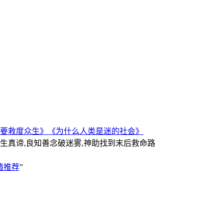
要救度众生》
《为什么人类是迷的社会》
人生真谛,良知善念破迷雾,神助找到末后救命路
墙推荐
”