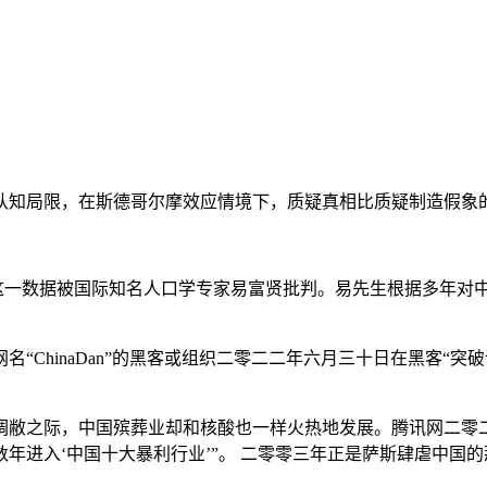
认知局限，在斯德哥尔摩效应情境下，质疑真相比质疑制造假象的
这一数据被国际知名人口学专家易富贤批判。易先生根据多年对中
ChinaDan”的黑客或组织二零二二年六月三十日在黑客“突
凋敝之际，中国殡葬业却和核酸也一样火热地发展。腾讯网二零二
数年进入‘中国十大暴利行业’”。 二零零三年正是萨斯肆虐中国