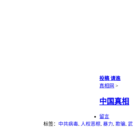
投稿 请進
真相网
>
中国真相
留言
标签：
中共病毒
,
人权恶棍
,
暴力
,
欺骗
,
武
汉肺炎
,
疫苗
,
瘟疫
,
纳粹
,
谎言