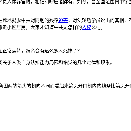
学员人体器官时，相信和呼应者鲜有。如今，当全国范围内中学
生死地揭露中共对同胞的残酷
迫害
；对法轮功学员说出的真相，
抓走小区居民，大家才知道中共是怎样的
人权
恶棍。
在正常运转，怎么会有这么多人死掉了？
谈关于人类自身认知能力局限和错觉的几个定律和现象。
：两条原本等长的线条因两端箭头的朝向不同而看起来箭头开口朝内的线条