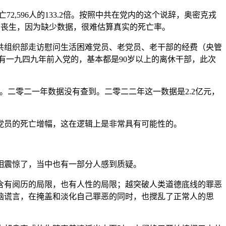
72,596人的133.2倍。按照中共在党内的这个说辞，奥密克戎
情中丧生，因为缺少数据，很难估算真实的死亡率。
共组织部走访慰问生活困难党员、老党员、老干部的经费（央管
有一九四九年前入党的，基本都是90岁以上的离休干部，此次
5%。二零二一年数据没有查到。二零二二年这一数据是2.2亿元，
党员的死亡增幅，这在逻辑上是非常具有可能性的。
相震惊了，当中也有一部分人感到质疑。
含有阅历的局限，也有人性的局限；越突破人类道德底线的罪恶
脑谎言，在掩盖和淡化自己罪恶的同时，也搅乱了正常人的思