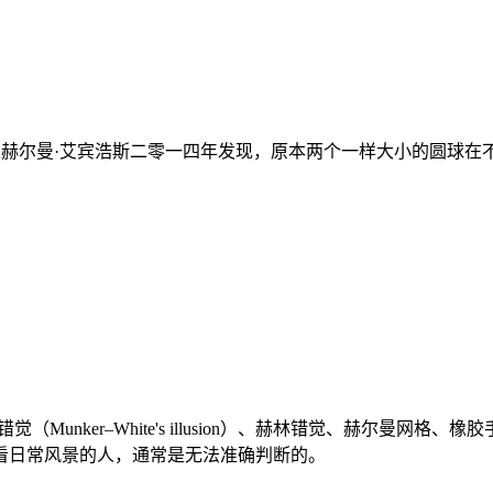
。
由德国心理学家赫尔曼·艾宾浩斯二零一四年发现，原本两个一样大小
unker–White's illusion）、赫林错觉、赫尔曼
看日常风景的人，通常是无法准确判断的。