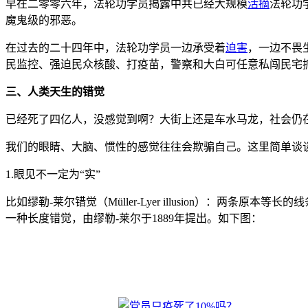
早在二零零六年，法轮功学员揭露中共已经大规模
活摘
法轮功
魔鬼级的邪恶。
在过去的二十四年中，法轮功学员一边承受着
迫害
，一边不畏
民监控、强迫民众核酸、打疫苗，警察和大白可任意私闯民宅
三、人类天生的错觉
已经死了四亿人，没感觉到啊？大街上还是车水马龙，社会仍
我们的眼睛、大脑、惯性的感觉往往会欺骗自己。这里简单谈
1.眼见不一定为“实”
比如缪勒-莱尔错觉（Müller-Lyer illusion）
一种长度错觉，由缪勒-莱尔于1889年提出。如下图：