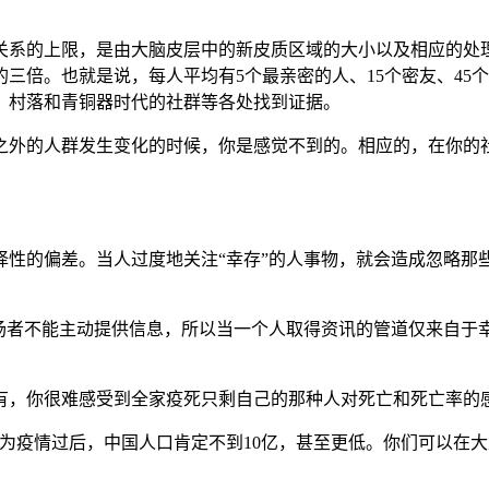
际关系的上限，是由大脑皮层中的新皮质区域的大小以及相应的处
三倍。也就是说，每人平均有5个最亲密的人、15个密友、45
、村落和青铜器时代的社群等各处找到证据。
之外的人群发生变化的时候，你是感觉不到的。相应的，在你的
择性的偏差。当人过度地关注“幸存”的人事物，就会造成忽略那
离场者不能主动提供信息，所以当一个人取得资讯的管道仅来自于
有，你很难感受到全家疫死只剩自己的那种人对死亡和死亡率的
为疫情过后，中国人口肯定不到10亿，甚至更低。你们可以在大