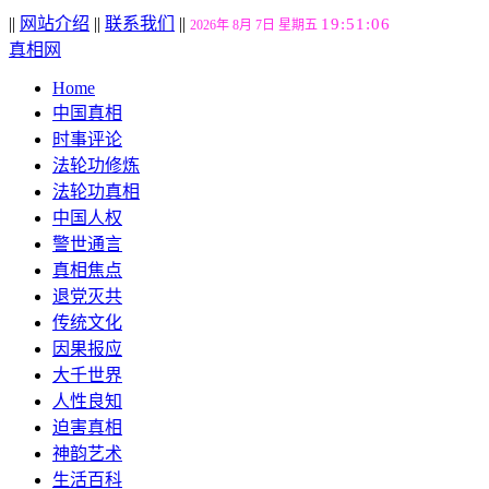
||
网站介绍
||
联系我们
||
19:51:07
2026年 8月 7日 星期五
真相网
Home
中国真相
时事评论
法轮功修炼
法轮功真相
中国人权
警世通言
真相焦点
退党灭共
传统文化
因果报应
大千世界
人性良知
迫害真相
神韵艺术
生活百科