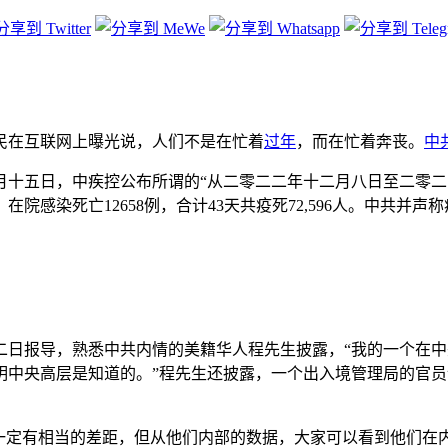
民在互联网上曝光说，人们不是在忙着
过年
，而在忙着奔丧。
中
十五日，中疾控公布所谓的“从二零二二年十二月八日至二零二三
感染死亡12658例，合计43天共疫死72,596人。中共并声
二日报导，熟悉中共内情的美籍华人程先生披露，“我的一个在
中央高层是知道的。”程先生还披露，一个出入境管理局的官员
实一定有相当的差距，但从他们内部的数据，大家可以看到他们在