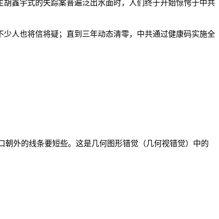
生胡鑫宇式的失踪案普遍泛出水面时，人们终于开始惊愕于中共
不少人也将信将疑；直到三年动态清零，中共通过健康码实施全
比箭头开口朝外的线条要短些。这是几何图形错觉（几何视错觉）中的