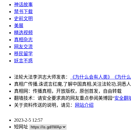
神话故事
禁书下载
史前文明
美展
精选视频
真相杂志
网友交流
移民留学
妖言不惑
法轮大法李洪志大师发表：
《为什么会有人类》
《为什么
真相广传播,诛谎言红魔,了解中国真相,关注法轮功,洞悉
真相网：传播真相，开放版权，原创首发，自由转载
翻墙技术：请安全要求高的网友重点参阅美博园“
安全翻
关于资料传送的说明，请见：
网站介绍
2023-2-5 12:57
短网址