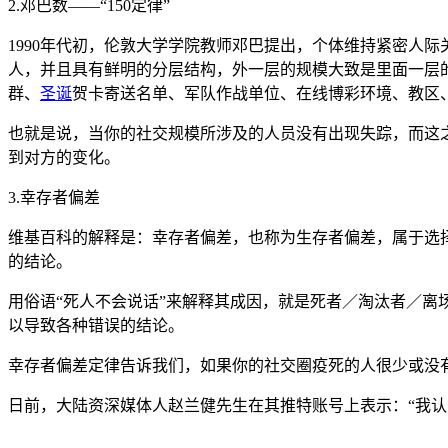
2.邓巴数——“150定律”
1990年代初，伦敦大学学院教师邓巴提出，个体维持紧密人
人，并且具有鲜明的分层结构，外一层的规模大致是里面一层的
群、
圣诞
贺卡寄送名单、军队作战单位、在线博彩环境、教区
也就是说，当你的社交规模所涉及的人员没有出现失踪，而这
到对方的变化。
3.幸存者偏差
维基百科的解释是：幸存者偏差，也称为生存者偏差，属于选
的结论。
用俗语“死人不会说话”来解释其成因，就是死者／淘汰者／
以导致各种错误的结论。
幸存者偏差定律告诉我们，如果你的社交圈疫死的人很少或没
日前，大陆资深媒体人赵兰健先生在其推特账号上表示：“我认