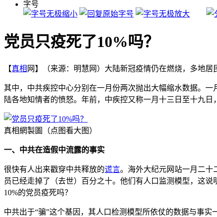
字号
党员只疫死了10%吗？
【
真相
网】（来源：明慧网）大陆新冠疫情仍在燃烧，多地居
其中，中共疾控中心分别在一月份两次抛出大幅缩水数据。一月
陆各地知情者的愤怒。年前，中疾控又称一月十三日至十九日，在院
真相網製圖（点图看大图）
一、中共在造假中流露的事实
很快有人出来戳穿中共释放的
谎言
。海外大纪元网站一月二十
员已经走掉了（去世）百分之十。他们有人口监测模型，这说明
10%的党员疫死吗？
中共出于“骗”这个基因，其人口检测模型所依仗的数据与事