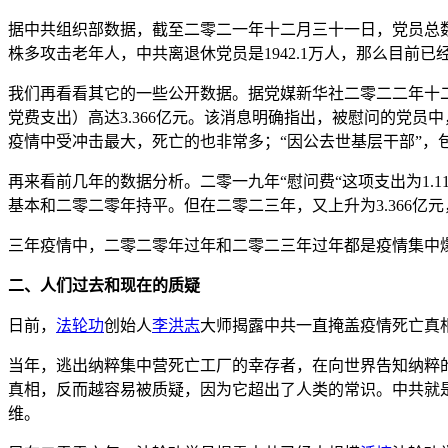
据中共组织部数据，截至二零二一年十二月三十一日，党员总数9671
株多攻击老年人，中共离退休党员是1942.1万人，那么目前
我们再看看其它的一些公开数据。据党媒新华社二零二二年十
党费支出）高达3.366亿元。该消息明确指出，被慰问的党
疫情中受冲击最大，死亡的也非常多；“因公去世基层干部”，
再来看前几年的数据分析。二零一九年“慰问费“这项支出为1.1
基本和二零二零年持平。但在二零二三年，又上升为3.366亿元
三年疫情中，二零二零年过年和二零二三年过年都是疫情集中
二、人们过去和现在的质疑
日前，
法轮功
创始人
李洪志
大师揭露中共一直掩盖疫情死亡真
当年，逃出纳粹集中营死亡工厂的幸存者，在向世界告知纳粹
真相，反而越容易被质疑，因为它超出了人类的常识。中共就
维。