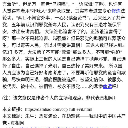
言耸听”，但是万一笔者“乌鸦嘴”，“一语成谶”了呢。也许有
人觉得笔者用“吓唬人”来哗众取宠，其实笔者过去专心
修炼
法
轮功，“两耳不闻窗外事，一心只读圣贤书”，后来还入了共产
党，五年前认识到邪党荼毒人民，认识到只有三退才能保平
安，才出来讲真相。 大法谁也迫害不了的，正法谁迫害得了
呀？那一次不是越迫害、越强盛？但是邪党的欺骗可以蒙蔽众
生，可以毒害人民，所以才需要讲真相！ 三退人数已经达到3
亿3千多万，大法弟子不可能“欺骗”那么多人，不可能“强迫”
那么多人，实际上三退的人民是自己选择了抛弃邪党，自己选
择了自由，自己选择了光明，自己选择了美好未来。 所以国
人真应该为自己好好考虑考虑了，不要再听信邪党的谎言和欺
骗，尽快声明三退，彻底摆脱被选择、被坚定信仰、被服务、
被代表、被中心、被牺牲、被永不叛党……的悲惨
命运
吧！
(注：该文章仅是作者个人的立场和观点，非代表真相网）
本文链接：https://dafahao.com/ccp-full-evil.html
本文标题：朱生：恶贯满盈，在劫难逃——我眼中的中国共产
党 - 真相网