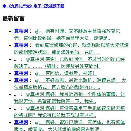
◆ 《九评共产党》电子书及视频下载
最新留言
真相网
：
@。 她有附體，又不願意主意識強放棄它
們，這個比較難辦。她不願意學大法，即使是..
真相网
：
看到真實修煉的心得，就會想起以前大陸修煉
的那個精進狀態，卻是海外難得一見的。..
。 ：
@真相网 感谢！已收到回信，不过当时问题已经
解决了。……（編註：因涉及另外空間附..
真相网
：
@。 有回信，请参考，祝好！
真相网
：
@。 不好意思，最近比較忙，遲復見諒。 大
法書籍原版格式，官方發布的就是PDF，..
。 ：
@真相网 您好！我最近遇到一个附体的事情，让
我很苦恼，希望能帮我解答一下，我先..
。 ：
@真相网 您好！有没有适用于手机阅读页码无错
的格式啊？我记得以前就下载过有这样..
真相网
：
@。 您好，資料已傳送，有简体，也有繁体
版本，請查收。 大法修煉的機緣萬古難遇..