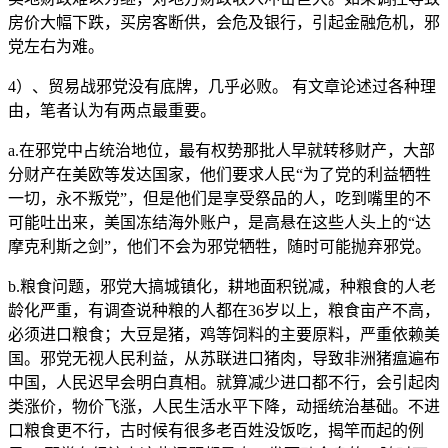
房价大幅下跌，买房客断供，会危及银行，引起金融危机，邪
党左右为难。
4）、贸易战邪党没有底牌，几乎必败。 有文章论述过各种理
由，笔者认为有两点最重要。
a.在邪党中占统治地位，最有权势那批人早就转移财产，大部
分财产在美欧等发达国家，他们要求人民“为了党的利益牺牲
一切，永不叛党”，但是他们是享受祭品的人，吃到嘴里的不
可能吐出来，美国冻结海外账户，是高悬在这些人头上的“达
摩克利斯之剑”，他们不会为邪党牺牲，随时可能抛弃邪党。
b.粮食问题，邪党大搞城镇化，耕地面积锐减，种粮食的人老
龄化严重，有调查说种粮的人都在36岁以上，粮食亩产不高，
必须进口粮食；大豆是猪，鸡等饲料的主要原料，严重依赖美
国。邪党无视人民利益，从苏联进口猪肉，导致非洲猪瘟遍布
中国，人民迟早会明白真相。就算减少进口都不行，会引起肉
类涨价，物价飞涨，人民生活水平下降，动摇统治基础。不进
口粮食更不行，古时候有很多老百姓没饭吃，揭竿而起的例