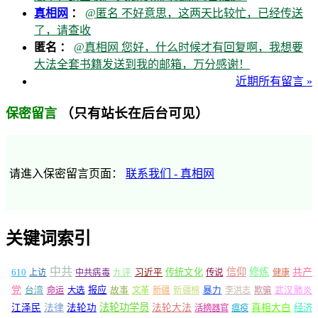
真相网
：
@匿名 不好意思，这两天比较忙，已经传送
了，请查收
匿名 ：
@真相网 您好，什么时候才有回复啊，我想要
大法全套书籍发送到我的邮箱，万分感谢！
近期所有留言 »
（只有站长在后台可见）
保密留言
请進入保密留言页面：
联系我们 - 真相网
关键词索引
中共
信仰
修炼
610
传统文化
共产
上访
中共病毒
九评
习近平
传说
健康
党
报应
台湾
命运
大选
故事
文革
新疆
新疆棉
暴力
李洪志
欺骗
武汉肺炎
法轮功学员
江泽民
法律
法轮功
法轮大法
真相大白
经济
活摘器官
瘟疫