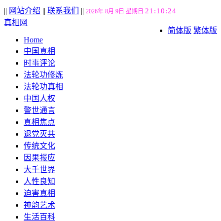
||
网站介绍
||
联系我们
||
21:10:24
2026年 8月 9日 星期日
真相网
简体版
繁体版
Home
中国真相
时事评论
法轮功修炼
法轮功真相
中国人权
警世通言
真相焦点
退党灭共
传统文化
因果报应
大千世界
人性良知
迫害真相
神韵艺术
生活百科