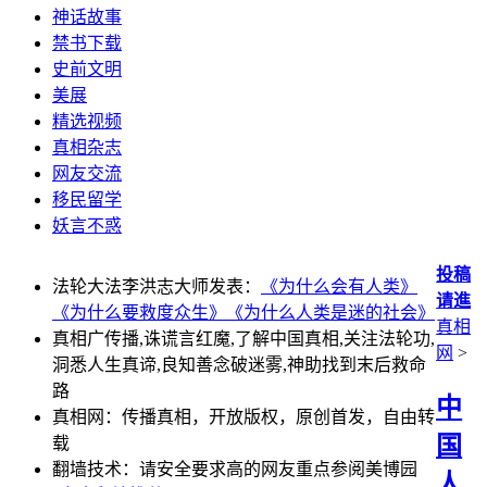
神话故事
禁书下载
史前文明
美展
精选视频
真相杂志
网友交流
移民留学
妖言不惑
投稿
法轮大法李洪志大师发表：
《为什么会有人类》
请進
《为什么要救度众生》
《为什么人类是迷的社会》
真相
真相广传播,诛谎言红魔,了解中国真相,关注法轮功,
网
>
洞悉人生真谛,良知善念破迷雾,神助找到末后救命
路
中
真相网：传播真相，开放版权，原创首发，自由转
国
载
翻墙技术：请安全要求高的网友重点参阅美博园
人