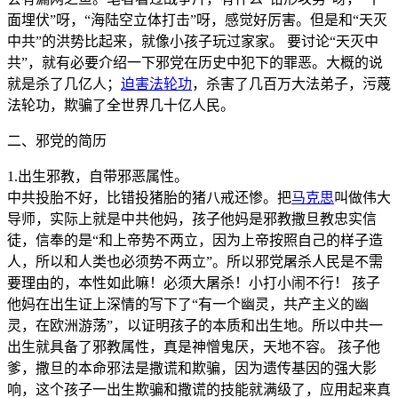
面埋伏”呀，“海陆空立体打击”呀，感觉好厉害。但是和“天灭
中共”的洪势比起来，就像小孩子玩过家家。 要讨论“天灭中
共”，就有必要介绍一下邪党在历史中犯下的罪恶。大概的说
就是杀了几亿人；
迫害
法轮功
，杀害了几百万大法弟子，污蔑
法轮功，欺骗了全世界几十亿人民。
二、邪党的简历
1.出生邪教，自带邪恶属性。
中共投胎不好，比错投猪胎的猪八戒还惨。把
马克思
叫做伟大
导师，实际上就是中共他妈，孩子他妈是邪教撒旦教忠实信
徒，信奉的是“和上帝势不两立，因为上帝按照自己的样子造
人，所以和人类也必须势不两立”。所以邪党屠杀人民是不需
要理由的，本性如此嘛！必须大屠杀！小打小闹不行！ 孩子
他妈在出生证上深情的写下了“有一个幽灵，共产主义的幽
灵，在欧洲游荡”，以证明孩子的本质和出生地。所以中共一
出生就具备了邪教属性，真是神憎鬼厌，天地不容。 孩子他
爹，撒旦的本命邪法是撒谎和欺骗，因为遗传基因的强大影
响，这个孩子一出生欺骗和撒谎的技能就满级了，应用起来真