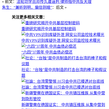
« 前文：
法轮功学员邓传久遭诬判 律师指中共反天理
朱生：“兼听则明，偏信则暗”
：后文 »
关注更多相关文章：
重磅研究揭开中共基层控制密码
中共VPN识别库疑外泄 网安公司监控技术曝光
“六四”37周年 中共血债必偿还
社论：“台独”是中共制造的打击台湾的棒子和假议
题
社論：台湾需警惕 川习会中共已摸透对台底线
新疆警察在德国证实： 中共镇压维族 从集中营到