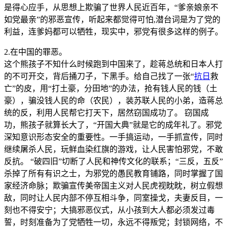
是得心应手，从思想上欺骗了世界人民近百年，“爹亲娘亲不
如党最亲”的邪恶宣传，听起来都觉得可怕,潜台词是为了党的
利益，连爹妈都可以牺牲，现实中，邪党有很多这样的例子。
2.在中国的罪恶。
这个熊孩子不知什么时候跑到中国来了，趁蒋总统和日本人打
的不可开交，背后捅刀子，下黑手。给自己找了一张“
抗日
救
亡”的皮，用“打土豪，分田地”的办法，抢有钱人民的钱（土
豪），骗没钱人民的命（农民），装苏联人民的小弟，造蒋总
统的反，利用人民帮它打天下，居然窃国成功了。 窃国成
功，熊孩子就算长大了，“开国大典”就是它的成年礼了。邪党
深知意识形态安全的重要性。一手搞运动，一手抓宣传，同时
继续屠杀人民，玩鲜血染红旗的游戏，让人民害怕邪党，不敢
反抗。 “破四旧”切断了人民和神传文化的联系；“三反，五反”
杀掉了所有有识之士，为邪党的愚民教育铺路，同时掌握了国
家经济命脉；欺骗宣传美帝国主义对人民虎视眈眈，树立假想
敌，同时让人民内部不停互相斗争，同室操戈，夫妻反目，一
刻也不得安宁；大搞邪恶仪式，从小孩到大人都必须发过毒
誓，时刻准备为了党牺牲一切，永远不得叛党；封锁网络，不