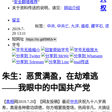
“
安全翻墙推荐
”
权
关于资料传送的说明，请见：
网站介绍
留言
标签：
中共
,
中共亡
,
九评
,
瘟疫
,
藏字石
,
谎
2019-7-
言
,
贪污腐败
,
邪教
,
马克思
20 13:11
短网址
字号
朱生：恶贯满盈，在劫难逃
——我眼中的中国共产党
【
真相
网2019.7.20】【网友投稿】最近
中共
庆祝九十八岁高
寿，真是各种歌功颂德，你方唱罢我登场，热闹非凡，大搞征