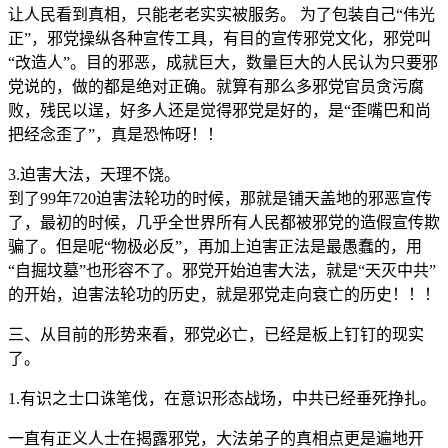
让人民看到真相，只能老老实实被服务。 为了包装自己“伟光
正”，邪党操纵各种宣传工具，有目的宣传邪党文化，邪党叫
“改造人”。目的邪恶，成就巨大，数量巨大的人民认为只要邪
党说的，做的都是绝对正确。就算有那么多邪党官员贪污腐
败，残民以逞，好多人还是觉得邪党是好的，是“歪嘴巴和尚
把经念歪了”，真是恐怖呀！！
3.迫害大法，天理不饶。
到了99年720迫害法轮功的时候，那就是铺天盖地的邪恶宣传
了，最初的时候，几乎全世界所有人民都被邪党的造假宣传欺
骗了。但是呢“物极必反”，再加上迫害正法是最愚蠢的，用
“自掘坟墓”也形容不了。邪党开始迫害大法，就是“天灭中共”
的开始，迫害法轮功的历史，就是邪党走向衰亡的历史！！！
三、从目前的形势来看，邪党必亡，已经是板上钉钉的现实
了。
1.有识之士口诛笔伐，在意识形态战场，中共已经垂死挣扎。
一直有正义人士在揭露邪党，大法弟子的真相点更是遍地开