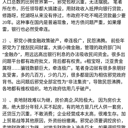
人口总数的比例世界第一，邪党包袱沉重，无法摆脱。 笔者
所在市，历任领导都大搞建设，用财政收入抵押向银行贷款，
修路呀，挖湖呀从来没有停过，市政府不吃不喝还贷款最少要
20年。这种事在国内是普遍现象，地方债问题严重，如果爆
雷，银行也必然受牵连。
2）、邪党小微金融政策破产，牵连极广，民怨沸腾。 前些年
邪党为了搜刮民间财富，大搞小微金融，管理的政府部门叫
“金融办”，用远远高出银行利息的办法吸收民间资金。很多出
问题平台都有政府批文，背后都有权贵。e租宝呀，泛亚贵金
属呀……骗钱数额巨大，牵连极广。笔者身边就有很多亲朋好
友受害，多的几百万，少的几万，很多都是因为相信邪党政府
背书。出问题后邪党全部定性为“非法集资”，导致民怨沸腾，
各地都有维权组织。地方政府信用几乎破产。
3）、卖地财政难以为继，房价高企,风险极大。 因为房价太
高，绝大部分年轻人买不起房，有的地方是几代人供一套房，
还贷压力沉重，不敢消费；企业经营成本太高，很难生存。加
上贸易战等其他原因，外资纷纷撤离。邪党必须要调控房价，
卖地财政难以为继，对地方财政收入冲击巨大。如果调控导致