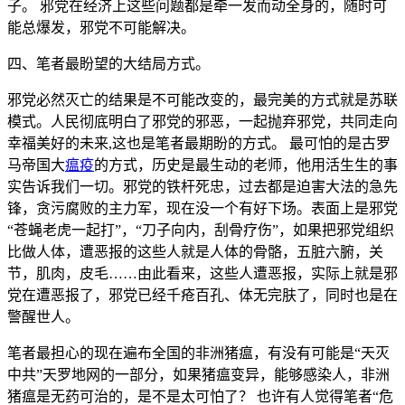
子。 邪党在经济上这些问题都是牵一发而动全身的，随时可
能总爆发，邪党不可能解决。
四、笔者最盼望的大结局方式。
邪党必然灭亡的结果是不可能改变的，最完美的方式就是苏联
模式。人民彻底明白了邪党的邪恶，一起抛弃邪党，共同走向
幸福美好的未来,这也是笔者最期盼的方式。 最可怕的是古罗
马帝国大
瘟疫
的方式，历史是最生动的老师，他用活生生的事
实告诉我们一切。邪党的铁杆死忠，过去都是迫害大法的急先
锋，贪污腐败的主力军，现在没一个有好下场。表面上是邪党
“苍蝇老虎一起打”，“刀子向内，刮骨疗伤”，如果把邪党组织
比做人体，遭恶报的这些人就是人体的骨骼，五脏六腑，关
节，肌肉，皮毛……由此看来，这些人遭恶报，实际上就是邪
党在遭恶报了，邪党已经千疮百孔、体无完肤了，同时也是在
警醒世人。
笔者最担心的现在遍布全国的非洲猪瘟，有没有可能是“天灭
中共”天罗地网的一部分，如果猪瘟变异，能够感染人，非洲
猪瘟是无药可治的，是不是太可怕了？ 也许有人觉得笔者“危