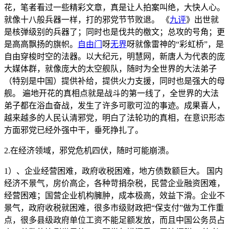
花，笔者看过一些精彩文章，真是让人拍案叫绝，大快人心。
就像十八般兵器一样，打的邪党节节败退。 《
九评
》出世就
是核弹级别的兵器了；同时也是伐共的檄文；总攻的号角；更
是高高飘扬的旗帜。
自由门
呀
无界
呀就像雷神的“彩虹桥”，是
自由穿梭时空的法器。以大纪元，明慧网，新唐人为代表的庞
大媒体群，就像庞大的太空舰队，随时为全世界的大法弟子
（特别是中国）提供补给，提供火力支援，同时也是强大的母
舰。 遍地开花的真相点就是战斗的第一线了，全世界的大法
弟子都在浴血奋战，发生了许多可歌可泣的事迹。成果喜人，
越来越多的人民认清邪党，明白了法轮功的真相，在意识形态
方面邪党已经外强中干，垂死挣扎了。
2.在经济领域，邪党危机四伏，随时可能崩溃。
1）、企业经营困难，政府收税困难，地方债数额巨大。 国内
经济不景气，房价高企，各种苛捐杂税，民营企业融资困难，
经营困难；国营企业机构臃肿，成本极高，效益下滑。企业不
景气，政府收税就困难，很多市级财政把“保支付”做为工作重
点，很多县级政府单位工资不能足额发放，而且中国公务员占