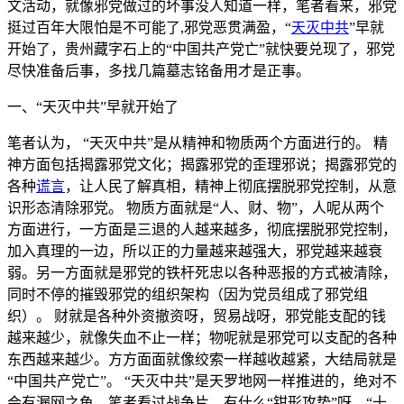
文活动，就像邪党做过的坏事没人知道一样，笔者看来，邪党
挺过百年大限怕是不可能了,邪党恶贯满盈，“
天灭中共
”早就
开始了，贵州藏字石上的“中国共产党亡”就快要兑现了，邪党
尽快准备后事，多找几篇墓志铭备用才是正事。
一、“天灭中共”早就开始了
笔者认为， “天灭中共”是从精神和物质两个方面进行的。 精
神方面包括揭露邪党文化；揭露邪党的歪理邪说；揭露邪党的
各种
谎言
，让人民了解真相，精神上彻底摆脱邪党控制，从意
识形态清除邪党。 物质方面就是“人、财、物”，人呢从两个
方面进行，一方面是三退的人越来越多，彻底摆脱邪党控制，
加入真理的一边，所以正的力量越来越强大，邪党越来越衰
弱。另一方面就是邪党的铁杆死忠以各种恶报的方式被清除，
同时不停的摧毁邪党的组织架构（因为党员组成了邪党组
织）。 财就是各种外资撤资呀，贸易战呀，邪党能支配的钱
越来越少，就像失血不止一样；物呢就是邪党可以支配的各种
东西越来越少。方方面面就像绞索一样越收越紧，大结局就是
“中国共产党亡”。 “天灭中共”是天罗地网一样推进的，绝对不
会有漏网之鱼。笔者看过战争片，有什么“钳形攻势”呀，“十