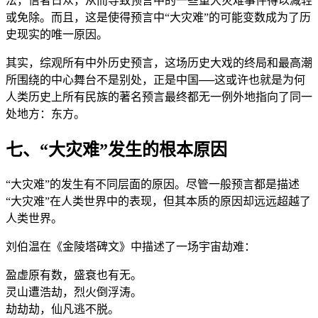
法，信者日众，从而导致预言中的一些重大灾难事件得以减轻
或免除。而且，这是使得预言中“大灾难”的可能变数成为了历
史现实的唯一原因。
其实，综观所有中外历史预言，这场历史大戏的终局和最高潮
所围绕的中心舞台不是别处，正是中国──这或许也就是为何
人类历史上所有民族的著名预言最终都无一例外地指向了同一
处地方：东方。
七、“大灾难”发生的根本原因
“大灾难”的发生有不同层面的原因。尽管一般预言都是描述
“大灾难”在人类世界中的表现，但其本质的原因却远远超越了
人类世界。
刘伯温在《金陵塔碑文》中描述了一场宇宙劫难：
盈虚原有数，盛衰也有无。
灵山遭浩劫，烈火倒浮涛。
劫劫劫，仙凡逃不脱。