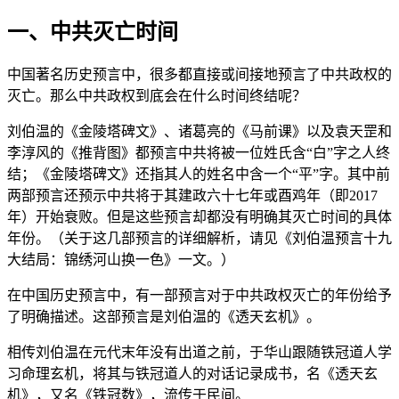
一、中共灭亡时间
中国著名历史预言中，很多都直接或间接地预言了中共政权的
灭亡。那么中共政权到底会在什么时间终结呢？
刘伯温的《金陵塔碑文》、诸葛亮的《马前课》以及袁天罡和
李淳风的《推背图》都预言中共将被一位姓氏含“白”字之人终
结；《金陵塔碑文》还指其人的姓名中含一个“平”字。其中前
两部预言还预示中共将于其建政六十七年或酉鸡年（即2017
年）开始衰败。但是这些预言却都没有明确其灭亡时间的具体
年份。（关于这几部预言的详细解析，请见《刘伯温预言十九
大结局：锦绣河山换一色》一文。）
在中国历史预言中，有一部预言对于中共政权灭亡的年份给予
了明确描述。这部预言是刘伯温的《透天玄机》。
相传刘伯温在元代末年没有出道之前，于华山跟随铁冠道人学
习命理玄机，将其与铁冠道人的对话记录成书，名《透天玄
机》，又名《铁冠数》，流传于民间。