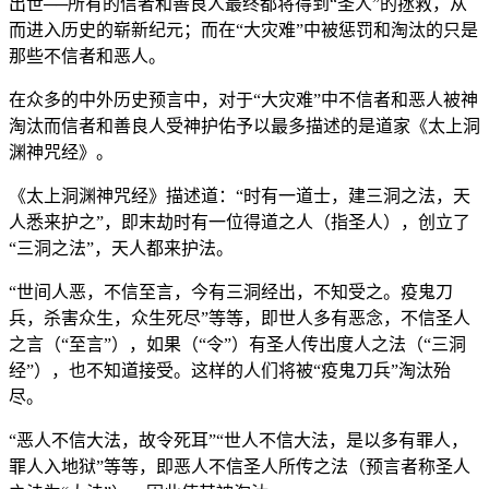
出世──所有的信者和善良人最终都将得到“圣人”的拯救，从
而进入历史的崭新纪元；而在“大灾难”中被惩罚和淘汰的只是
那些不信者和恶人。
在众多的中外历史预言中，对于“大灾难”中不信者和恶人被神
淘汰而信者和善良人受神护佑予以最多描述的是道家《太上洞
渊神咒经》。
《太上洞渊神咒经》描述道：“时有一道士，建三洞之法，天
人悉来护之”，即末劫时有一位得道之人（指圣人），创立了
“三洞之法”，天人都来护法。
“世间人恶，不信至言，今有三洞经出，不知受之。疫鬼刀
兵，杀害众生，众生死尽”等等，即世人多有恶念，不信圣人
之言（“至言”），如果（“令”）有圣人传出度人之法（“三洞
经”），也不知道接受。这样的人们将被“疫鬼刀兵”淘汰殆
尽。
“恶人不信大法，故令死耳”“世人不信大法，是以多有罪人，
罪人入地狱”等等，即恶人不信圣人所传之法（预言者称圣人