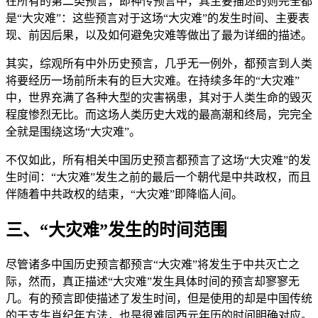
在所有的第二类预言，即神传预言中，其主要描述的则完全都
是“大灾难”：这些预言对于这场“大灾难”的发生时间、主要表
现、前因后果，以及如何避免灾难等做出了最为详细的描述。
其实，综观所有中外历史预言，几乎无一例外，都预言到人类
将要经历一场前所未有的巨大灾难。在持续多年的“大灾难”
中，世界充满了各种大型的灾害祸患，其对于人类生命的毁灭
程度惨烈无比。而这场人类历史大戏的最高潮和终局，完完全
全就是围绕这场“大灾难”。
不仅如此，所有相关中国历史预言都预言了这场“大灾难”的发
生时间：“大灾难”发生之前的最后一个朝代是中共政权，而且
伴随着中共政权的结束，“大灾难”即降临人间。
三、“大灾难”发生的时间范围
尽管诸多中国历史预言都预言“大灾难”将发生于中共灭亡之
际，然而，真正描述“大灾难”发生具体时间的预言却寥寥无
几。有的预言即使描述了发生时间，但是使用的却是中国传统
的干支生肖纪年方法，也是很难同西元年历的时间明确对应。