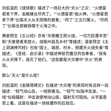
刘伯温的《烧饼歌》描述了一场巨大的“天火”之灾：“火德星
君来下界，金殿楼台尽丙丁。”“火德星君”指火神，“火德星君
来下界”比喻天火从天而降的景象；“丙丁”之五行属火，“尽丙
丁”比喻全部被吞噬于火海之中。
佛家预言《五公经》亦有“天使魔王把火烧，一切万民遭辛苦”
和“天差使者来放火，烧毁州县及乡村”等描述；道家预言《太
上洞渊神咒经》也有“国土、城邑、村乡，频遭天火烧失者”等
描述；《圣经．启示录》中描述神惩罚撒旦的信奉者，“就有
火从天降下，烧灭了他们。”这些都是大灾难中“天火”的表
现。
那么“天火”是什么呢？
刘伯温的《金陵塔碑文》在描述“大灾难”的表现时有这样一段
描述：“轻气动山岳，一线铁难当。”“轻气”似指冲击波，“一
线”似指辐射：冲击波使地动山摇，辐射无可阻挡。从字面意
思上看，这是在描述一场核爆炸的后效应。