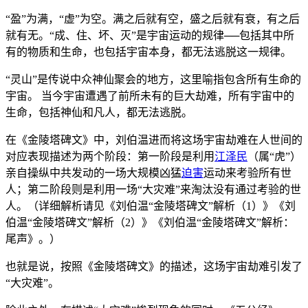
“盈”为满，“虚”为空。满之后就有空，盛之后就有衰，有之后
就有无。“成、住、坏、灭”是宇宙运动的规律──包括其中所
有的物质和生命，也包括宇宙本身，都无法逃脱这一规律。
“灵山”是传说中众神仙聚会的地方，这里喻指包含所有生命的
宇宙。 当今宇宙遭遇了前所未有的巨大劫难，所有宇宙中的
生命，包括神仙和凡人，都无法逃脱。
在《金陵塔碑文》中，刘伯温进而将这场宇宙劫难在人世间的
对应表现描述为两个阶段：第一阶段是利用
江泽民
（属“虎”）
亲自操纵中共发动的一场大规模凶猛
迫害
运动来考验所有世
人；第二阶段则是利用一场“大灾难”来淘汰没有通过考验的世
人。（详细解析请见《刘伯温“金陵塔碑文”解析（1）》《刘
伯温“金陵塔碑文”解析（2）》《刘伯温“金陵塔碑文”解析：
尾声》。）
也就是说，按照《金陵塔碑文》的描述，这场宇宙劫难引发了
“大灾难”。