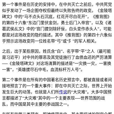
第一个事件是在历史的安排中，在中共灭亡之前后，中共死党
似乎发动了一场企图夺权但最终以失败告终的政变。《金陵塔
碑文》中的“马不点头石沉底，红花开尽白花开”，《推背图》
的第四十六象“东边门里伏金剑，勇士后门入帝宫”，以及《诸
葛武侯乩文》中的“宫门拔剑除奸佞，白头变作赤头人”，可能
都是对这场政变的隐约描述。其中《推背图》的第四十六象似
乎预示这场政变同一位姓名带“弓”或“阝”的军人相关。
之后，出于某些原因，姓氏含“白”、名字带“平”之人（最可能
是习近平）对中共的罪恶及其党徒施行了血债血还的严厉清算
──《金陵塔碑文》对这场清算的描述是“一灾换一灾，一害换
一害”，“英雄拔尽石中毛，血流标杆万人号”。
第二个事件是在所有的中国著名历史预言中，都被直接或者间
接地预言了的一个重大事件：即在中共灭亡之际，世界上开始
发生巨大的动荡，也就是人们所
传说
的“大灾难”。大多中国预
言都描述了“大灾难”其中的一个主要表现──世界范围的战
乱，而中国是其中主要的参战国之一。