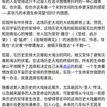
有的人会觉得这只不过是人在追寻感情寄托时的一种心理表
现。也许是。但也许这有着一个来到世间的生命更深层的感受
──其非凡的本源生命渴望“回归”的宿愿。
综观所有中外预言，这场历史大戏的大结局即将上演。然而，
在旧宇宙历史的安排中，这场历史大戏的结局却是无比的惨烈
和刻骨铭心的悔憾：世人因为受到“撒旦”（《圣经．启示
录》）或“猛虎”（《金陵塔碑文》）的迷惑而不信、作恶，导
致在“大灾难”中惨遭淘汰，被毁灭程度达“十不剩一”。
但是，在历史安排大灾难和大淘汰的同时，她又安排了避免灾
难和淘汰的伏笔。在这场历史大戏的终局时刻，所有的生命都
被公平地赐予了选择和决定自己未来
命运
的机缘：一个生命要
想改变旧宇宙历史安排的悲惨结局，实现一个生命来世宿愿的
唯一办法，就是选择信和善良。
随着这期人类历史的大戏接近尾声，尤其是因为“圣人”传法，
以及越来越多的人改变命运的选择，可能使得从今往后一些原
来历史的安排发生改变，也使得预言中的这场历史大戏最终的
高潮片段更加充满悬念、扣人心弦。未来的几年似乎尤其关