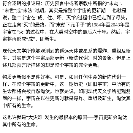
符合逻辑的推论是：历史预言中或者宗教中所指的“末劫”、
“末世”或“末法”时期，其实是指整个宇宙的更新期──也就是
说，整个宇宙在“成、住、坏、灭”的过程中已经走到了尽头，
正在走向“灭”的最终。而“末劫下元甲子”的1984年至2043年是
宇宙在“灭”的过程中，在人类时空中的最后六十年。然后，宇
宙将再形成“成”，即新生。
现代天文学所能够观测到的遥远天体或星系的爆炸、重组及新
生，其实是这个宇宙局部更新（新陈代谢）时的景象。但是上
述几部预言所描述的却是整个宇宙的完全更新。
物质更新似乎是件好事。可是，如同任何生命的新陈代谢一
样，在整个宇宙的更新中，这一期历史（即旧宇宙）中所有的
生命都将会被自然淘汰。也就是说，如同现代天文学所能观测
到的一样，宇宙在以往更新时就是爆炸、重组及新生，淘汰其
中所有的生命。
这也许就是“大灾难”发生的最根本的原因──宇宙更新会淘汰
其中所有的生命。