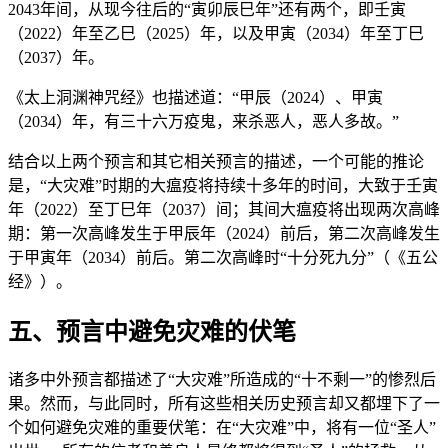
2043年间，从现今往后的“寅卯辰巳年”还有两个，即壬寅
（2022）年至乙巳（2025）年，以及甲寅（2034）年至丁巳
（2037）年。
《太上洞渊神咒经》也描述道：“甲辰（2024）、甲寅
（2034）年，有三十六万疫鬼，来杀恶人，恶人多故。”
结合以上两个预言和其它相关预言的描述，一个可能的推论
是，“大灾难”时期的大瘟疫将持续十多年的时间，大致于壬寅
年（2022）至丁巳年（2037）间；其间大瘟疫将出现两次高峰
期：第一次高峰发生于甲辰年（2024）前后，第二次高峰发生
于甲寅年（2034）前后。第二次高峰时“十分死九分”（《五公
经》）。
五、预言中避免灾难的伏笔
诸多中外预言都描述了“大灾难”所造成的“十不剩一”的惨烈后
果。然而，与此同时，所有这些相关历史预言却又都埋下了一
个如何避免灾难的重要伏笔：在“大灾难”中，将有一位“圣人”