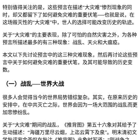
特别值得关注的是，这些预言在描述“大灾难”惨烈现象的同
时，却又都留下了如何避免灾难的重要伏笔──也就是说，在
这场毁灭性的“大灾难”中，世人的选择可能改变历史的轨迹。
关于“大灾难”的主要表现，除了可怕的自然灾害之外，为各种
预言所描述最多的有三种现象：战乱、天火和大瘟疫。
本文以下先讨论预言中的这三种灾难现象，然后再讨论这些预
言中关于如何避免灾难的重要伏笔，及其可能导致的历史变
数。
（一）战乱──世界大战
很多人会觉得当今的世界局势错综复杂。其实，在原来历史的
安排中，在中共灭亡之际，世界会因为一场大范围的战乱而更
加悲惨纷乱。
关于“大灾难”期间的战乱，《推背图》第五十六象对其给予了
生动描述：“海疆万里尽云烟，上迄云霄下及泉”。明末清初文
学批评家金圣叹在批注《推背图》此象时写道：“则战争之