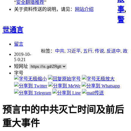
“
安全翻墙推荐
”
事
,
关于资料传送的说明，请见：
网站介绍
警
世通言
留言
标签：
中共
,
习近平
,
五行
,
传说
,
反送中
,
政
2019-10-
变
,
瘟疫
,
重点推荐
,
预言
5 0:21
短网址
字号
预言中的中共灭亡时间及前后
重大事件