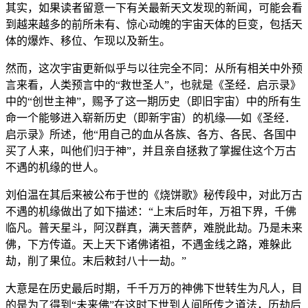
其实，如果读者留意一下有关最新天文发现的新闻，可能会看
到越来越多的前所未有、惊心动魄的宇宙天体的巨变，包括天
体的爆炸、移位、乍现以及新生。
然而，这次宇宙更新似乎与以往完全不同：从所有相关中外预
言来看，人类预言中的“救世圣人”，也就是《圣经．启示录》
中的“创世主神”，赐予了这一期历史（即旧宇宙）中的所有生
命一个能够进入崭新历史（即新宇宙）的机缘──如《圣经．
启示录》所述，他“用自己的血从各族、各方、各民、各国中
买了人来，叫他们归于神”，并且亲自拯救了掌握住这个万古
不遇的机缘的世人。
刘伯温在其后来被公布于世的《烧饼歌》秘传段中，对此万古
不遇的机缘做出了如下描述：“上末后时年，万祖下界，千佛
临凡。普天星斗，阿汉群真，满天菩萨，难脱此劫。乃是未来
佛，下方传道。天上天下诸佛诸祖，不遇金线之路，难躲此
劫，削了果位。末后敕封八十一劫。”
大意是在历史最后时期，千千万万的神佛下世转生为凡人，目
的是为了得到“未来佛”在这时下世到人间所传之道法，历劫后