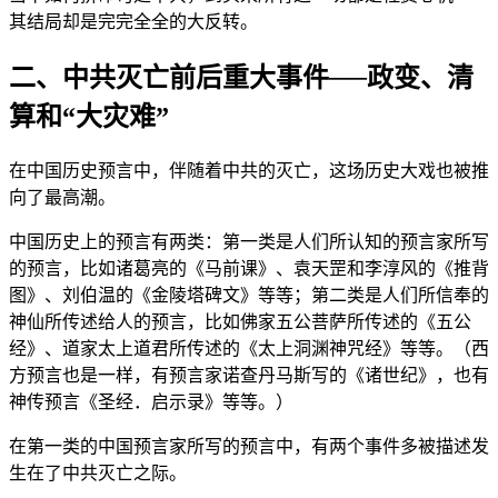
其结局却是完完全全的大反转。
二、中共灭亡前后重大事件──政变、清
算和“大灾难”
在中国历史预言中，伴随着中共的灭亡，这场历史大戏也被推
向了最高潮。
中国历史上的预言有两类：第一类是人们所认知的预言家所写
的预言，比如诸葛亮的《马前课》、袁天罡和李淳风的《推背
图》、刘伯温的《金陵塔碑文》等等；第二类是人们所信奉的
神仙所传述给人的预言，比如佛家五公菩萨所传述的《五公
经》、道家太上道君所传述的《太上洞渊神咒经》等等。（西
方预言也是一样，有预言家诺查丹马斯写的《诸世纪》，也有
神传预言《圣经．启示录》等等。）
在第一类的中国预言家所写的预言中，有两个事件多被描述发
生在了中共灭亡之际。