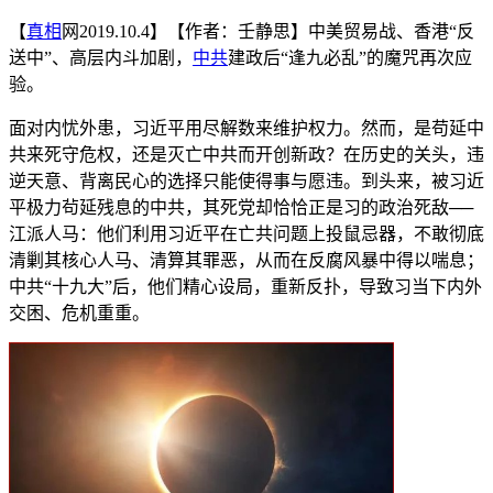
【
真相
网2019.10.4】【作者：壬静思】中美贸易战、香港“反
送中”、高层内斗加剧，
中共
建政后“逢九必乱”的魔咒再次应
验。
面对内忧外患，习近平用尽解数来维护权力。然而，是苟延中
共来死守危权，还是灭亡中共而开创新政？在历史的关头，违
逆天意、背离民心的选择只能使得事与愿违。到头来，被习近
平极力茍延残息的中共，其死党却恰恰正是习的政治死敌──
江派人马：他们利用习近平在亡共问题上投鼠忌器，不敢彻底
清剿其核心人马、清算其罪恶，从而在反腐风暴中得以喘息；
中共“十九大”后，他们精心设局，重新反扑，导致习当下内外
交困、危机重重。