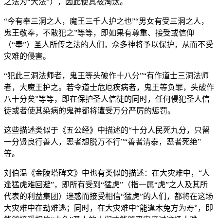
之法为“大法”），因此使其被淘汰。
“今有奉三洞之人，魔王三千人护之也”“男女有受三洞之人，
鬼王敬奉，不敢犯之”等等，即如果有尊重、接受或信仰
（“奉”）圣人所传之法的人们，众多神将予以保护，从而不受
灾难的侵害。
“犯此三洞法师者，鬼王等头破作十八分”“有作道士三洞法师
者，大魔王护之。若令道士危厄疾病者，鬼王等负罪，头破作
八十分矣”等等，即在保护圣人信徒的同时，任何侵犯圣人信
徒或者使其染病的鬼神都将遭受万分严厉的惩罚。
这些描述类似于《五公经》中描述的“十分人民死九分，只留
一分贤良行善人，恶者想脱万不行”“善者清泰，恶者死绝”
等。
刘伯温《金陵塔碑文》中也有类似的描述：在大灾难中，“人
逢猛虎难回避”，即所有受到“猛虎”（指一属“虎”之人及其所
代表的利益集团）迷惑而接受相信“猛虎”的人们，都将在这场
大灾难中在劫难逃；同时，在大灾难中“能逢木兔方为寿”，即