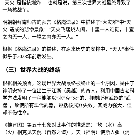
“天火”是指核爆炸──也就是说，第三次世界大战最终导致了
一场核战争。
明朝朝鲜南师古的预言《格庵遗录》中描述了“大灾难”中“天
火”造成的悲惨景象：“天火飞落烧人间，十里一人难觅，十室
之内无一人，一境之内亦无一人。”
根据《格庵遗录》的描述，在原来历史的安排中，“天火”事件
似乎于2028年前后发生。
（三）世界大战的终结
根据相关预言，这场世界大战最终被终止的一个原因，是由于
神明安排了一位出生于江浙（吴越）的奇人，利用中国古老科
学方法发明了一种能够以“水”克“火”的、抑制所有武器的“武
器”，致使所有现代武器，包括核武器失效。其威力强大，但
却不伤性命。
《推背图》第五十七象对此事件的描述是：“坎（水）离
（火）相克见天倪（自然之道），天（神明）使斯人弭（消