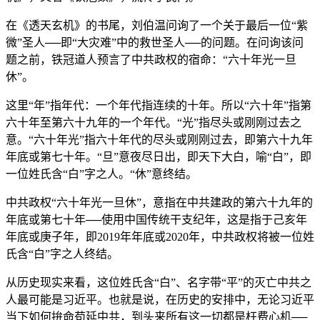
在《透天玄机》的书尾，刘伯温问询了一个关于最后一位“紫
微”圣人──即“大灾难”中的救世圣人──的问题。在问询该问
题之前，铁冠道人预言了中共政权的宿命：“六十年光一旦
休”。
这里“年”指年代：一个年代指连续的十年。所以“六十年”指第
六十年至第六十九年的一个年代。“光”指尽头或刚刚过去之
意。“六十年光”指六十年代的尽头或刚刚过去，即第六十九年
年底或第七十年。“旦”意夜尽日出，即天下大白，喻“白”，即
一位姓氏含“白”字之人。“休”意终结。
中共政权“六十年光一旦休”，意指在中共建政的第六十九年的
年底或第七十年──使用中国传统干支纪年，这是指于己亥年
年底或庚子年，即2019年年底或2020年，中共政权将被一位姓
氏含“白”字之人终结。
从历史现实来看，这位姓氏含“白”、名字带“平”的灭亡中共之
人最可能是习近平。也就是说，在历史的安排中，无论习近平
当下如何拚命苟延中共，到头来所有这一切都是枉费心机──