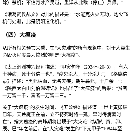
除）杀机；不信奇才产吴越，重洋从此戢（停止）兵师。”
《诸葛武侯乩文》对此的描述是：“水能克火火无功，炮火飞
机何处避，此是阴阳造化机。”
（四）大瘟疫
从所有相关预言来看，在“大灾难”的所有现象中，对于人类生
命毁灭程度最为惨烈的则是“大瘟疫”。
《太上洞渊神咒经》描述：“甲寅旬年（2034～2043），有六
十种病，死十分遗一也”，“疫鬼杀人，十分杀九”；《格庵遗
录》描述：“黑死枯血，无名天疾；朝生暮死，十户余一”;
《陕西太白山刘伯温碑记》也描述了“大瘟疫”的后果：“贫者
一万留一千，富者一万留二三。”
关于“大瘟疫”的发生时间，《五公经》描述道：“世上寅卯辰
巳年，天差魔王在前，立不待死时将一延，早时得病暮时
亡”，指大瘟疫的高峰期将出现于“大灾难”时期的“寅、卯、
辰、巳”年之前后。在“大灾难”发生的“下元甲子”1984年至