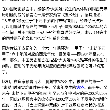
在中国历史预言中，能够将“大灾难”发生的具体时间同西元年
历明确对应的预言之一是佛家预言《五公经》。据其描述，
“大灾难”将发生于“下元甲子轮回末劫”期间。经过仔细推算，
可以明确其中所述的“末劫下元甲子”是指1984年至2043年的六
十年间。关于“末劫下元甲子”的推算详细过程，请见《预言中
的国共两党宿命和“大灾难”》系列文章。
因为传统干支纪年的一个六十年循环为一“甲子”，“末劫下元
甲子”六十年所对应的西元年代一旦确定 ──即1984年至2043
年，那么，中国历史预言在描述“大灾难”中灾难事件的发生时
间时，使用的干支纪年所对应的西元纪年也就随之可以确定
了。
比如，在道家预言《太上洞渊神咒经》中，被描述的第一个
“末劫”时期灾难事件是壬午、癸未年发生的
瘟疫
。而壬午、癸
未在“末劫下元甲子”的1984年至2043年中对应的是2002和2003
年，因此这场预言中的瘟疫是指2002至2003年间发生的“萨斯”
瘟疫。其实，《太上洞渊神咒经》对于这场瘟疫病状的描述，