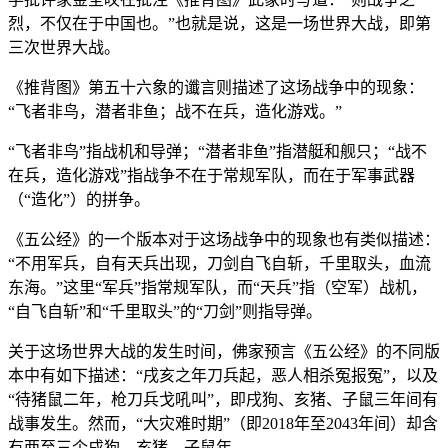
烈，不仅在于中国也。”也就是说，这是一场世界大战，即第
三次世界大战。
《推背图》第五十六象的谶言则描述了这场战争中的现象：
“飞者非鸟，潜者非鱼；战不在兵，造化游戏。”
“飞者非鸟”指战机和导弹；“潜者非鱼”指潜艇和舰只；“战不
在兵，造化游戏”指战争不在于常规军队，而在于军事武器
（“造化”）的拼争。
《五公经》的一个版本对于这场战争中的现象也有类似描述：
“不用军兵，自有天兵出现，刀剑自飞自斩，千里取头，血流
东海。”这里“军兵”指常规军队，而“天兵”指（空军）战机，
“自飞自斩”和“千里取头”的“刀剑”则指导弹。
关于这场世界大战的发生时间，佛家预言《五公经》的不同版
本中有如下描述：“戌亥之年刀兵起，恶人相杀冤报冤”，以及
“待猪鼠二年，枪刀兵戈吼叫”，即戌狗、亥猪、子鼠三年间有
战事发生。然而，“大灾难时期”（即2018年至2043年间）却含
有两至三个戌狗、亥猪、子鼠年。