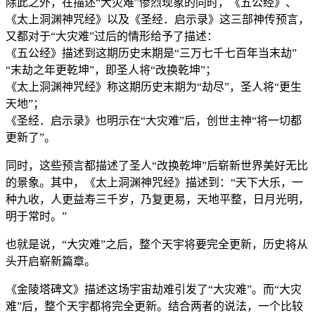
除此之外，在描述“大灾难”惨烈现象的同时，《五公经》、
《太上洞渊神咒经》以及《圣经．启示录》这三部神传预言，
又都对于“大灾难”过后的情形给予了描述：
《五公经》描述到这期历史末期是“三万七千七百年当末劫”
“末劫之年更乾坤”，即圣人将“改换乾坤”；
《太上洞渊神咒经》称这期历史末期为“劫尽”，圣人将“更生
天地”；
《圣经．启示录》也明示在“大灾难”后，创世主神“将一切都
更新了”。
同时，这些预言都描述了圣人“改换乾坤”后崭新世界美好无比
的景象。其中，《太上洞渊神咒经》描述到：“天下大乐，一
种九收，人更益寿三千岁，乃复更易，天地平整，日月光明，
明于常时。”
也就是说，“大灾难”之后，整个天宇将要完全更新，历史将从
头开启崭新篇章。
《金陵塔碑文》描述这场宇宙劫难引发了“大灾难”。而“大灾
难”后，整个天宇都将完全更新。结合两者的说法，一个比较