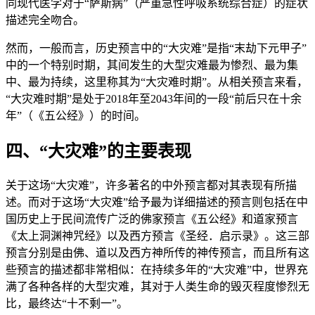
同现代医学对于“萨斯病”（严重急性呼吸系统综合症）的症状
描述完全吻合。
然而，一般而言，历史预言中的“大灾难”是指“末劫下元甲子”
中的一个特别时期，其间发生的大型灾难最为惨烈、最为集
中、最为持续，这里称其为“大灾难时期”。从相关预言来看，
“大灾难时期”是处于2018年至2043年间的一段“前后只在十余
年”（《五公经》）的时间。
四、“大灾难”的主要表现
关于这场“大灾难”，许多著名的中外预言都对其表现有所描
述。而对于这场“大灾难”给予最为详细描述的预言则包括在中
国历史上于民间流传广泛的佛家预言《五公经》和道家预言
《太上洞渊神咒经》以及西方预言《圣经．启示录》。这三部
预言分别是由佛、道以及西方神所传的神传预言，而且所有这
些预言的描述都非常相似：在持续多年的“大灾难”中，世界充
满了各种各样的大型灾难，其对于人类生命的毁灭程度惨烈无
比，最终达“十不剩一”。