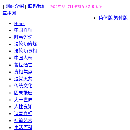
||
网站介绍
||
联系我们
||
22:06:57
2026年 8月 7日 星期五
真相网
简体版
繁体版
Home
中国真相
时事评论
法轮功修炼
法轮功真相
中国人权
警世通言
真相焦点
退党灭共
传统文化
因果报应
大千世界
人性良知
迫害真相
神韵艺术
生活百科