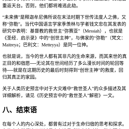
重返天台。否则，他们都将难逃此劫。
“未来佛”是释迦牟尼佛所说在末法时期下世传法度人之佛，又
称“弥勒”。当代中国语言学家季羡林与学者钱文忠在其发表的
研究中表明：基督教的救世主“弥赛亚”（Messiah），也就是
《圣经．启示录》中的“创世主神”，与佛家的“弥勒”（梵文：
Maitreya；巴利文：Metteyya）是同一位神。
也就是说，当今的世人都有其非凡的生命来源，而其来世的真
正目的和宿愿──无论其在世间经历了多么漫长时间的轮回等
待──就是在这期历史的最后时刻得到“创世主神”的救度，回
归其真正的家园。
关于人类历史预言中对于大灾难中“救世圣人”的众多描述及其
详细解析，请见《历史预言中的“救世圣人”解密》一文。
八、结束语
在每个人的内心深处，都曾有过对于生命归宿的思考和探求。