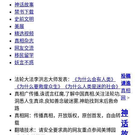
神话故事
禁书下载
史前文明
美展
精选视频
真相杂志
网友交流
移民留学
妖言不惑
投稿
法轮大法李洪志大师发表：
《为什么会有人类》
请進
《为什么要救度众生》
《为什么人类是迷的社会》
真相
真相广传播,诛谎言红魔,了解中国真相,关注法轮功,
网
>
洞悉人生真谛,良知善念破迷雾,神助找到末后救命
路
神
真相网：传播真相，开放版权，原创首发，自由转
话
载
翻墙技术：请安全要求高的网友重点参阅美博园
故