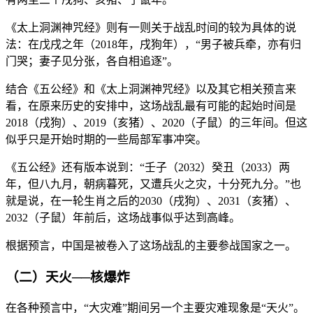
《太上洞渊神咒经》则有一则关于战乱时间的较为具体的说
法：在戊戌之年（2018年，戌狗年），“男子被兵牵，亦有归
门哭；妻子见分张，各自相追逐”。
结合《五公经》和《太上洞渊神咒经》以及其它相关预言来
看，在原来历史的安排中，这场战乱最有可能的起始时间是
2018（戌狗）、2019（亥猪）、2020（子鼠）的三年间。但这
似乎只是开始时期的一些局部军事冲突。
《五公经》还有版本说到：“壬子（2032）癸丑（2033）两
年，但八九月，朝病暮死，又遭兵火之灾，十分死九分。”也
就是说，在一轮生肖之后的2030（戌狗）、2031（亥猪）、
2032（子鼠）年前后，这场战事似乎达到高峰。
根据预言，中国是被卷入了这场战乱的主要参战国家之一。
（二）天火──核爆炸
在各种预言中，“大灾难”期间另一个主要灾难现象是“天火”。