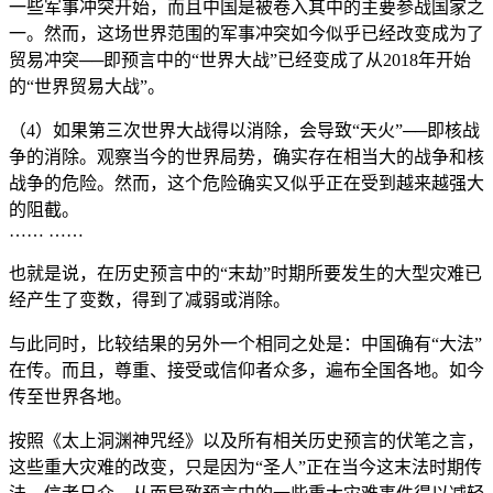
一些军事冲突开始，而且中国是被卷入其中的主要参战国家之
一。然而，这场世界范围的军事冲突如今似乎已经改变成为了
贸易冲突──即预言中的“世界大战”已经变成了从2018年开始
的“世界贸易大战”。
（4）如果第三次世界大战得以消除，会导致“天火”──即核战
争的消除。观察当今的世界局势，确实存在相当大的战争和核
战争的危险。然而，这个危险确实又似乎正在受到越来越强大
的阻截。
…… ……
也就是说，在历史预言中的“末劫”时期所要发生的大型灾难已
经产生了变数，得到了减弱或消除。
与此同时，比较结果的另外一个相同之处是：中国确有“大法”
在传。而且，尊重、接受或信仰者众多，遍布全国各地。如今
传至世界各地。
按照《太上洞渊神咒经》以及所有相关历史预言的伏笔之言，
这些重大灾难的改变，只是因为“圣人”正在当今这末法时期传