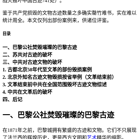
战火毁坏中国古迹741处）。
鉴于共产党损毁的文物古迹数量之多确实罄竹难书，实在难以
统计周全。本文仅列出部份案例来，供诸位评鉴。
目录
一、巴黎公社焚毁璀璨的巴黎古迹
二、苏共对古迹的破坏
三、中共对古迹文物的破坏
1. 古都北京50年代至文革的部份毁损案例
2. 北京外知名古迹文物毁损按省举例（文革结束前）
3. 文革结束前中共在全国范围毁坏古迹文物综述
4. 中共在文革后的破坏
四、后记
一、巴黎公社焚毁璀璨的巴黎古迹
在1871年之前，巴黎城拥有繁盛的古迹和文物。它们不只展现
了法兰西的辉煌历史，更是西方文明和
艺术
精华的缩影。