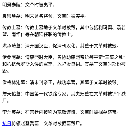
明景泰陵：文革时被夷平。
袁崇焕墓：明末著名将领，文革时被夷平。
传教士墓：传教士墓地于文革时被毁，其中包括利玛窦、汤若
望、南怀仁等在朝廷任职的传教士。
洪承畴墓：清开国汉臣，促清朝汉化，其墓于文革时被毁。
伊桑阿墓：清康熙时大臣，曾协助康熙帝统筹平定“三藩之乱”
和抵抗俄罗斯入侵的军需，入祀贤良祠。其墓于文革时部份被
毁。
僧格林沁墓：清末封亲王，战功卓著，其墓于文革时被毁。
詹天佑墓：中国第一代铁路专家，其夫妇墓在文革时被铲平戮
尸。
李莲英墓：在宫廷内被称为宽敬谨慎，文革时被掘墓盗宝。
抗日
将领赵登禹墓：文革时被掘墓毁尸。