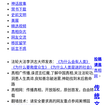
神话故事
禁书下载
史前文明
美展
精选视频
真相杂志
网友交流
移民留学
妖言不惑
投稿
法轮大法李洪志大师发表：
《为什么会有人类》
请進
《为什么要救度众生》
《为什么人类是迷的社会》
真相
真相广传播,诛谎言红魔,了解中国真相,关注法轮功,
网
>
洞悉人生真谛,良知善念破迷雾,神助找到末后救命
路
传
真相网：传播真相，开放版权，原创首发，自由转
统
载
翻墙技术：请安全要求高的网友重点参阅美博园
文