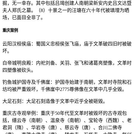
掘，无一幸存。其中包括吕堨创建人南朝梁新安内史吕文达暨
夫人郑氏之墓。（8）十景之一的汪塘在六十年代被填埋为晒
场，已面目全非了。
重庆案例
云阳汉桓侯庙：蜀国义忠桓侯张飞庙，庙于文革破四旧时被破
坏。
白帝城明良殿：内祀刘备、关羽、张飞和诸葛亮塑像，文革时
四塑像被砍头。
钓鱼城护国寺及千佛崖：护国寺始建于南朝，文革时寺院和石
坊均被严重毁坏，千佛崖中2775尊佛像在文革中几乎全毁。
大足石刻：大足石刻造像于文革中近乎全被砸毁。
重庆古寺观举例：重庆于50年代至文革时被毁坏的古寺观包
括，缙云寺（南朝）、温泉寺（南朝）、宝轮寺（西魏）、老
君洞（隋）、华岩寺（唐）、慈云寺（唐）、合川二佛寺