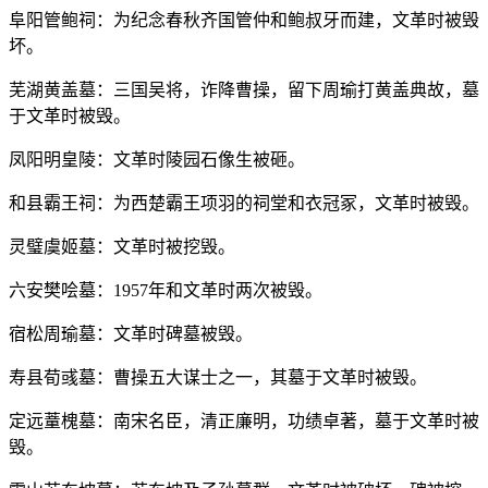
阜阳管鲍祠：为纪念春秋齐国管仲和鲍叔牙而建，文革时被毁
坏。
芜湖黄盖墓：三国吴将，诈降曹操，留下周瑜打黄盖典故，墓
于文革时被毁。
凤阳明皇陵：文革时陵园石像生被砸。
和县霸王祠：为西楚霸王项羽的祠堂和衣冠冢，文革时被毁。
灵璧虞姬墓：文革时被挖毁。
六安樊哙墓：1957年和文革时两次被毁。
宿松周瑜墓：文革时碑墓被毁。
寿县荀彧墓：曹操五大谋士之一，其墓于文革时被毁。
定远蕫槐墓：南宋名臣，清正廉明，功绩卓著，墓于文革时被
毁。