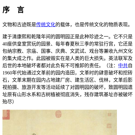
序 言
文物和古迹既是
传统文化
的载体，也是传统文化的物质表现。
建于清康熙和乾隆年间的圆明园正是此种珍迹之一。它不只是
40座供皇室赏玩的园景、每年春夏秋三季的常驻行宫，它还是
包纳宗教、宗庙、国事、庆典、文武试、戏台等兼收九州文化
的集大成之作。此园被毁实在是人类的巨大损失。英法联军及
后世的本地破坏者都对此负有不可推卸的责任。（注：
中共
自
1960年代始通过文革前的园内造田，文革时的肆意破坏和挖砖
石，文革末期在园内占地建厂房、建生活区、伐林，文革后影
视拍摄、旅游开发等活动延续了对圆明园的破坏，致圆明园遗
址原有山形水系和古树植被彻底消失，残存建筑基址亦被破坏
殆尽）