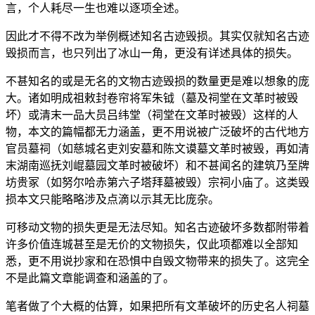
言，个人耗尽一生也难以逐项全述。
因此才不得不改为举例概述知名古迹毁损。其实仅就知名古迹
毁损而言，也只列出了冰山一角，更没有详述具体的损失。
不甚知名的或是无名的文物古迹毁损的数量更是难以想象的庞
大。诸如明成祖敕封卷帘将军朱钺（墓及祠堂在文革时被毁
坏）或清末一品大员吕纬堂（祠堂在文革时被毁）这样的人
物，本文的篇幅都无力涵盖，更不用说被广泛破坏的古代地方
官员墓祠（如慈城名吏刘安墓和陈文谟墓文革时被毁，再如清
末湖南巡抚刘崐墓园文革时被破坏）和不甚闻名的建筑乃至牌
坊贵冢（如努尔哈赤第六子塔拜墓被毁）宗祠小庙了。这类毁
损本文只能略略涉及点滴以示其无比庞杂。
可移动文物的损失更是无法尽知。知名古迹破坏多数都附带着
许多价值连城甚至是无价的文物损失，仅此项都难以全部知
悉，更不用说抄家和在恐惧中自毁文物带来的损失了。这完全
不是此篇文章能调查和涵盖的了。
笔者做了个大概的估算，如果把所有文革破坏的历史名人祠墓