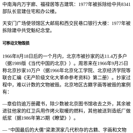
中南海内万字廊、福禄居等古建筑：1977年被拆除给中共8341
部队长官建住宅和办公楼。
天安门广场使领馆区大邮局和西交民巷口银行大楼：1977年被
拆除建中共党魁纪念堂。
可移动文物毁损
1966年8月18日后的一个月内，北京市被抄家的达11.4万多户
（据1989版《当代中国的北京》）。周恩来在1966年9月25日
称北京抄家10万户（据1966年北京化工学院、北京经济学院等
联合汇编《无产阶级文化大革命参考资料》第二册）。抄家过
程中，难以计数的文物被毁。北京地区古籍字画等被毁的案例
有：
—章伯钧逾万册藏书，除少数被北京图书馆收去之外，其余被
进驻他家的红卫兵用作烤火取暖的燃料，其他被送到造纸厂做
纸浆（据1986年第25期《瞭望》）。
— “中国最后的大儒”梁漱溟家几代积存的古籍、字画和文物