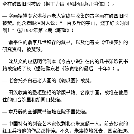
全在破四旧时被毁（据丁力编《风起雨落几鸿儒》）。
— 字画裱褙专家洪秋声老人家终生收集的古字画在破四旧时
被焚。他含着眼泪对人说：“一百多斤的字画，烧了好长时间
啊！”（据1987年第14期《瞭望》）
— 俞平伯的俞家几世积存的藏书，以及他有关《红楼梦》的
研究资料，被焚毁。
— 沈从文的包括明代刊本《今古小说》在内的几书架珍贵书
籍被烧成了灰（据陆健东着《陈寅恪的最后二十年》）。
— 老舍托齐白石老人画的《匏瓜图》被焚。
— 田汉收集的整柜整柜的珍版书籍、名家字画，被堆在他居
住的四合院里和胡同口焚烧。
— 章乃器的全部藏书被堆在院子里焚烧。
— 中国特有的刻瓷艺术家仅剩北京朱友麟一人。前去抄家的
红卫兵将他的作品都摔碎。不久，朱凄惨地死去，国宝绝迹。