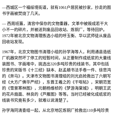
—西城区一个福绥境街道，就有1061户居民被抄家，抄走的图
书字画被焚烧了几天。
— 西周班簋，清宫中保存的文物重器，文革中被毁成若干大
小不一的碎片，并被送到废品回收站、炼铜厂，等待回炉。
1972年被北京文物清理拣选小组的呼玉衡、华以武师徒从废品
回收站发现。
1967年，北京文物图书清理小组的孙学海等人，利用通县造纸
厂机器突然坏了停工的短暂时间，从正要制作成纸浆的大量线
装图书、字画堆中，挑选出320多吨珍贵的线装书，其中包括
珍贵的宋版书《十三经》缺本、赵孟頫书法手卷一件、徐悲鸿
的《奔马》。天津市文物图书清理组的刘光启抢救出了六朝写
经《大方广佛华严经》，东晋王羲之的《干呕帖》，宋朝范宽
的《雪景寒林图》，元朝杨维桢的《梦游海棠城》，明朝王武
的花卉扇面、林良的《芦雁图》等等。当时已经被化成纸浆的
线装书究竟有多少，就难以说清楚了。
孙学海同清查组一起，从北京地区炼铜厂抢救出110多吨珍贵