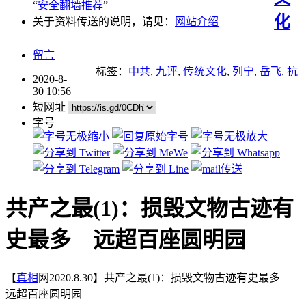
“
安全翻墙推荐
”
化
关于资料传送的说明，请见：
网站介绍
留言
标签：
中共
,
九评
,
传统文化
,
列宁
,
岳飞
,
抗
2020-8-
日战争
,
故事
,
文天祥
,
文明
,
文革
,
斯大林
,
30 10:56
新疆
,
新疆棉
,
暴力
,
毛泽东
,
移民
,
艺术
,
谎
短网址
言
,
退党
,
重点推荐
,
马克思
字号
共产之最(1)：损毁文物古迹有
史最多 远超百座圆明园
【
真相
网2020.8.30】共产之最(1)：损毁文物古迹有史最多
远超百座圆明园