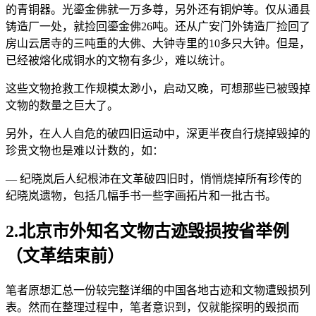
的青铜器。光鎏金佛就一万多尊，另外还有铜炉等。仅从通县
铸造厂一处，就捡回鎏金佛26吨。还从广安门外铸造厂捡回了
房山云居寺的三吨重的大佛、大钟寺里的10多只大钟。但是，
已经被熔化成铜水的文物有多少，难以统计。
这些文物抢救工作规模太渺小，启动又晚，可想那些已被毁掉
文物的数量之巨大了。
另外，在人人自危的破四旧运动中，深更半夜自行烧掉毁掉的
珍贵文物也是难以计数的，如：
— 纪晓岚后人纪根沛在文革破四旧时，悄悄烧掉所有珍传的
纪晓岚遗物，包括几幅手书一些字画拓片和一批古书。
2.北京市外知名文物古迹毁损按省举例
（文革结束前）
笔者原想汇总一份较完整详细的中国各地古迹和文物遭毁损列
表。然而在整理过程中，笔者意识到，仅就能探明的毁损而