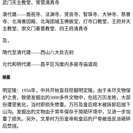
武门天主教堂、常营清真寺
清代建——嵩祝寺、法渊寺、贤良寺、智珠寺、大钟寺、慈善
寺、北海善因殿、北海团城玉佛嵌宝、灯市口教堂、王府井天
主教堂、崇文门基督教堂、四王府清真寺
及，
隋代至清代建——西山八大处古刹
元代和明代建——昌平区沟崖内多座寺庙道观
陵墓
明定陵：1956年，中共开始盲目挖掘明定陵。由于未尽文物保
护之责，致使发掘出的3000多件文物中，包括万历龙袍，大部
份遭受氧化，当时即损失惨重。万历及皇后棺木被拆卸后抛下
山沟。发掘出的文物由于常年保存于简陋环境中，又进一步加
重了损失。另外，文革时万历皇帝和皇后的尸骨被造反派砸碎
后焚烧。