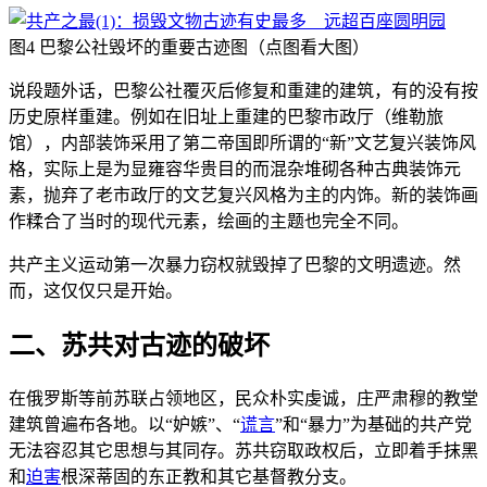
图4 巴黎公社毁坏的重要古迹图（点图看大图）
说段题外话，巴黎公社覆灭后修复和重建的建筑，有的没有按
历史原样重建。例如在旧址上重建的巴黎市政厅（维勒旅
馆），内部装饰采用了第二帝国即所谓的“新”文艺复兴装饰风
格，实际上是为显雍容华贵目的而混杂堆砌各种古典装饰元
素，抛弃了老市政厅的文艺复兴风格为主的内饰。新的装饰画
作糅合了当时的现代元素，绘画的主题也完全不同。
共产主义运动第一次暴力窃权就毁掉了巴黎的文明遗迹。然
而，这仅仅只是开始。
二、苏共对古迹的破坏
在俄罗斯等前苏联占领地区，民众朴实虔诚，庄严肃穆的教堂
建筑曾遍布各地。以“妒嫉”、“
谎言
”和“暴力”为基础的共产党
无法容忍其它思想与其同存。苏共窃取政权后，立即着手抹黑
和
迫害
根深蒂固的东正教和其它基督教分支。