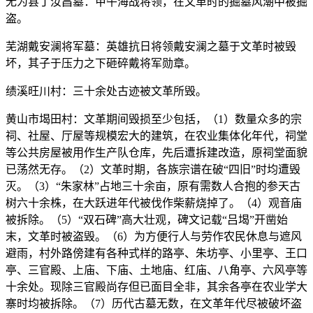
无为县丁汝昌墓：甲午海战将领，在文革时的掘墓风潮中被掘
盗。
芜湖戴安澜将军墓：英雄抗日将领戴安澜之墓于文革时被毁
坏，其子于压力之下砸碎戴将军勋章。
绩溪旺川村：三十余处古迹被文革所毁。
黄山市堨田村：文革期间毁损至少包括，（1）数量众多的宗
祠、社屋、厅屋等规模宏大的建筑，在农业集体化年代，祠堂
等公共房屋被用作生产队仓库，先后遭拆建改造，原祠堂面貌
已荡然无存。（2）文革时期，各族宗谱在破“四旧”时均遭毁
灭。（3）“朱家林”占地三十余亩，原有需数人合抱的参天古
树六十余株，在大跃进年代被伐作柴薪烧掉了。（4）观音庙
被拆除。（5）“双石碑”高大壮观，碑文记载“吕堨”开凿始
末，文革时被盗毁。（6）为方便行人与劳作农民休息与遮风
避雨，村外路傍建有各种式样的路亭、朱坊亭、小里亭、王口
亭、三官殿、上庙、下庙、土地庙、红庙、八角亭、六风亭等
十余处。现除三官殿尚存但已面目全非，其余各亭在农业学大
寨时均被拆除。（7）历代古墓无数，在文革年代尽被破坏盗