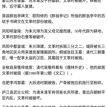
霍山苏东坡墓：苏东坡及子孙墓群，文革时被破坏，碑被挖
掉，后守墓人复建。
滁县醉翁亭碑文：欧阳修的《醉翁亭记》所指的醉翁亭中的苏
轼手书碑文在文革时部份被毁。
凤阳明皇陵：为朱元璋为其父母兄嫂而建，50年代辟为耕地，
文革时部份石像等被破坏。
凤阳中都皇城：朱元璋建，文革时拆毁三分之二，城砖被长三
角地区民众用来建房屋猪圈厕所。桐城张廷玉墓：清代三朝重
臣，唯一配享太庙的汉臣，其墓园于文革时被毁。
全椒县吴敬梓故居：清代吴敬梓着有《儒林外史》，他的故居
文革时被毁（据1986年第12期《文汇》）。
合肥李鸿章墓：大跃进时期被毁，尸骨被拖拉机拖行至粉碎。
庐江县武壮公祠：为清末淮军将领吴长庆所建，曾出兵朝鲜平
定内乱，文革时被破坏。