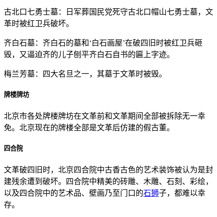
古北口七勇士墓：日军葬国民党死守古北口帽山七勇士墓，文
革时被红卫兵破坏。
齐白石墓：齐白石的墓和‘白石画屋’在破四旧时被红卫兵砸
毁，又逼迫齐的儿子刨平齐白石自书的匾上字迹。
梅兰芳墓：四大名旦之一，其墓于文革时被毁。
牌楼牌坊
北京市各处牌楼牌坊在文革前和文革期间全部被拆除无一幸
免。北京现在的牌楼全部是文革后仿建的假古董。
四合院
文革破四旧时，北京四合院中古香古色的艺术装饰被认为是封
建残余遭到破坏。四合院中精美的砖雕、木雕、石刻、彩绘，
以及四合院中的艺术品、壁画乃至门口的
石狮
子，都难以幸
存。