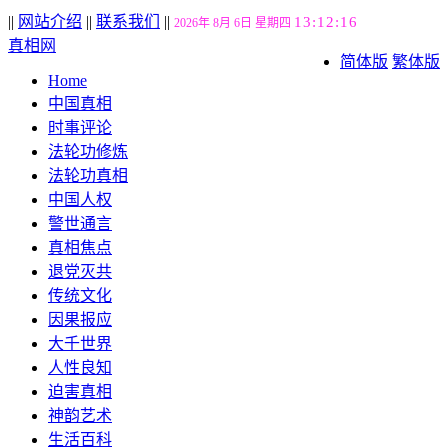
||
网站介绍
||
联系我们
||
13:12:17
2026年 8月 6日 星期四
真相网
简体版
繁体版
Home
中国真相
时事评论
法轮功修炼
法轮功真相
中国人权
警世通言
真相焦点
退党灭共
传统文化
因果报应
大千世界
人性良知
迫害真相
神韵艺术
生活百科