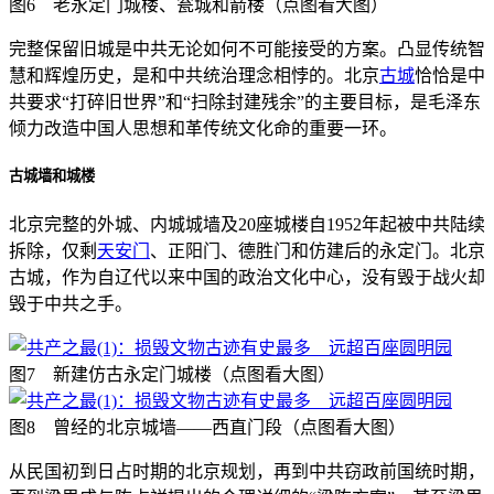
图6 老永定门城楼、瓮城和箭楼（点图看大图）
完整保留旧城是中共无论如何不可能接受的方案。凸显传统智
慧和辉煌历史，是和中共统治理念相悖的。北京
古城
恰恰是中
共要求“打碎旧世界”和“扫除封建残余”的主要目标，是毛泽东
倾力改造中国人思想和革传统文化命的重要一环。
古城墙和城楼
北京完整的外城、内城城墙及20座城楼自1952年起被中共陆续
拆除，仅剩
天安门
、正阳门、德胜门和仿建后的永定门。北京
古城，作为自辽代以来中国的政治文化中心，没有毁于战火却
毁于中共之手。
图7 新建仿古永定门城楼（点图看大图）
图8 曾经的北京城墙——西直门段（点图看大图）
从民国初到日占时期的北京规划，再到中共窃政前国统时期，