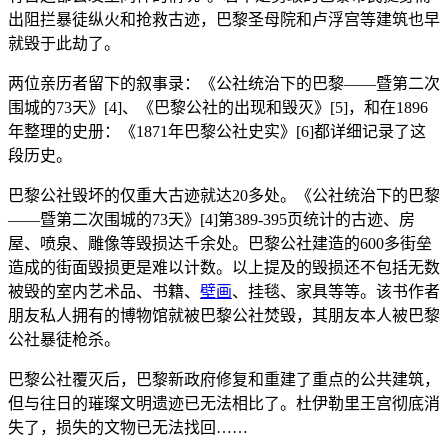
出阻拦暴徒纵火和抢救古迹，巴黎圣母院和卢浮宫等建筑也早
就毁于此劫了。
两位亲历者留下的叙事录：《公社统治下的巴黎——暨第二次
围城的73天》[4]、《巴黎公社的出现和毁灭》[5]，和在1896
年整理的史册：《1871年巴黎公社史实》[6]都详细记录了这
段历史。
巴黎公社毁坏的仅重大古迹就达20多处。《公社统治下的巴黎
——暨第二次围城的73天》[4]第389-395页统计的古迹、房
屋、喷泉、雕像等毁损达千余处。巴黎公社建造的600多街垒
造成的街面毁损更是难以计数。以上提及的毁损还不包括无数
被毁的室内艺术品、书籍、
壁画
、挂毯、家具等等。该书作者
朋友私人拥有的博物馆就被巴黎公社焚毁，其朋友本人被巴黎
公社暴徒枪杀。
巴黎公社覆灭后，巴黎新政府修复和重建了重点的公共建筑，
但与往日的璀璨文明遗迹已无法相比了。杜伊勒里王宫彻底消
失了，损失的文物已无法找回……