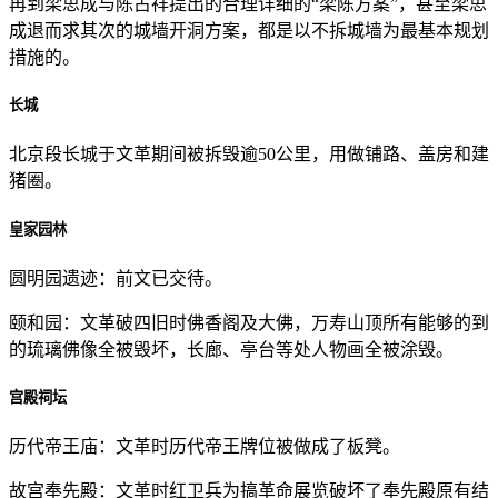
再到梁思成与陈占祥提出的合理详细的“梁陈方案”，甚至梁思
成退而求其次的城墙开洞方案，都是以不拆城墙为最基本规划
措施的。
长城
北京段长城于文革期间被拆毁逾50公里，用做铺路、盖房和建
猪圈。
皇家园林
圆明园遗迹：前文已交待。
颐和园：文革破四旧时佛香阁及大佛，万寿山顶所有能够的到
的琉璃佛像全被毁坏，长廊、亭台等处人物画全被涂毁。
宫殿祠坛
历代帝王庙：文革时历代帝王牌位被做成了板凳。
故宫奉先殿：文革时红卫兵为搞革命展览破坏了奉先殿原有结