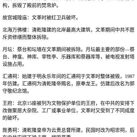
构，拆毁了殿前的焚帛炉。
故宫城隍庙：文革时被红卫兵破坏。
北海万佛楼：清乾隆建的北岸最高大建筑，文革期间中共不愿
斥资修缮而整体拆除。
月坛：祭台和坛墙在文革期间被拆除。月坛最主要的部份—祭
台、神龛、神库、宰牲亭、乐器库和祭器库等，被电视发射塔
设施占用。
汇通祠：始建于明永乐年间的汇通祠于文革时整体被毁，1987
年仿建。汇通祠为清乾隆帝赐名，原奉龙王。仿建后改名为郭
守敬纪念馆。
王府：北京15座被列为文物保护单位的王府，在中共的安排下
改做聚居大杂院、工厂或事业单位，文革时又受到了不同成度
的破坏。
旌勇祠：清乾隆皇帝为云贵总督所建，民国时改为昭忠祠，后