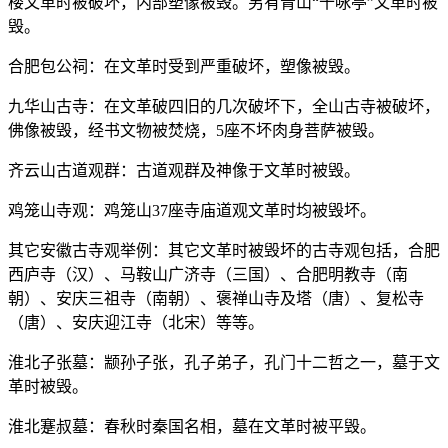
楼文革时被破坏，内部塑像被毁。另有青山“十咏亭”文革时被
毁。
合肥包公祠：在文革时受到严重破坏，塑像被毁。
九华山古寺：在文革破四旧的几次破坏下，全山古寺被破坏，
佛像被毁，经书文物被焚烧，5座不坏肉身菩萨被毁。
齐云山古道观群：古道观群及神像于文革时被毁。
鸡笼山寺观：鸡笼山37座寺庙道观文革时均被毁坏。
其它安徽古寺观举例：其它文革时被毁坏的古寺观包括，合肥
西庐寺（汉）、马鞍山广济寺（三国）、合肥明教寺（南
朝）、安庆三祖寺（南朝）、褒禅山寺及塔（唐）、复松寺
（唐）、安庆迎江寺（北宋）等等。
淮北子张墓：颛孙子张，孔子弟子，孔门十二哲之一，墓于文
革时被毁。
淮北蹇叔墓：春秋时秦国名相，墓在文革时被平毁。