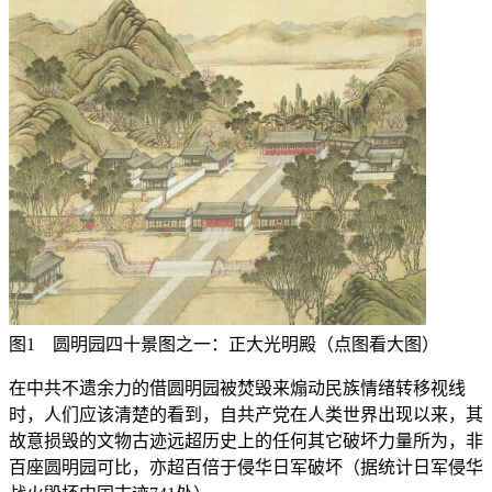
图1 圆明园四十景图之一：正大光明殿（点图看大图）
在中共不遗余力的借圆明园被焚毁来煽动民族情绪转移视线
时，人们应该清楚的看到，自共产党在人类世界出现以来，其
故意损毁的文物古迹远超历史上的任何其它破坏力量所为，非
百座圆明园可比，亦超百倍于侵华日军破坏（据统计日军侵华