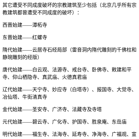
其它遭受不同成度破坏的宗教建筑至少包括（北京几乎所有宗
教建筑都曾遭受不同成度的破坏）：
西晋始建——潭柘寺
东晋始建——红螺寺
隋代始建——云居寺石经局部（雷音洞内隋代雕刻的千佛柱和
静琬雕刻的经版）
唐代始建——白云观、法源寺、戒台寺、卧佛寺、敕建和平
寺、仰山栖隐寺、真武庙、火德真君庙
辽代始建——天宁寺、妙应寺（白塔寺）、报国寺、大觉寺、
冶仙塔、牛街清真寺
金代始建——圣安寺、广济寺、法藏寺及寺塔
元代始建——碧云寺、广化寺、护国寺、胜泉庵、东岳庙
明代始建——福生寺、法海寺、延寿寺、净海寺、广福观、宣