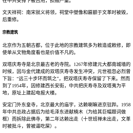
在中共安排下被占用，损毁严重。
文天祥祠：南宋就义将领，祠堂中塑像和匾额于文革时被毁，
后重修。
宗教建筑
北京作为五朝古都，位于此地的宗教建筑多为敕造或敕修，即
使单从文物角度看也是价值不凡的。
双塔庆寿寺是北京最古老的寺院。1267年修建元大都南城墙的
时候，因与金代建成的双塔庆寿寺发生冲突，元世祖忽必烈曾
下旨：“远三十步环而筑之”，把双塔庆寿寺保留了下来。然而
到了1954年，因修建西长安街，中共把庆寿寺及双塔夷为平
地，原址上建起电报大楼。
安定门外东皇寺，北京最大的庙宇，达赖喇嘛进京驻跸。1958
年中共总政占据后为给毛泽东进献楠木（为给其巨幅题词做
框）而拆除此佛寺，第二年达赖出走（十世班禅未出走，文革
时被批斗，曾被逼吃屎）。