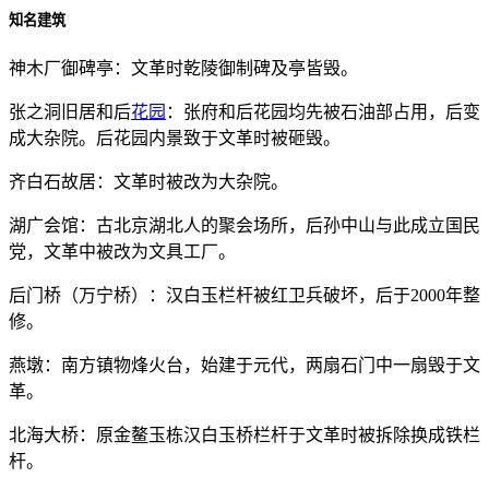
知名建筑
神木厂御碑亭：文革时乾陵御制碑及亭皆毁。
张之洞旧居和后
花园
：张府和后花园均先被石油部占用，后变
成大杂院。后花园内景致于文革时被砸毁。
齐白石故居：文革时被改为大杂院。
湖广会馆：古北京湖北人的聚会场所，后孙中山与此成立国民
党，文革中被改为文具工厂。
后门桥（万宁桥）：汉白玉栏杆被红卫兵破坏，后于2000年整
修。
燕墩：南方镇物烽火台，始建于元代，两扇石门中一扇毁于文
革。
北海大桥：原金鳌玉栋汉白玉桥栏杆于文革时被拆除换成铁栏
杆。