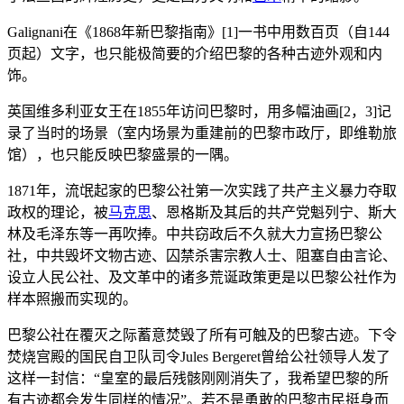
Galignani在《1868年新巴黎指南》[1]一书中用数百页（自144
页起）文字，也只能极简要的介绍巴黎的各种古迹外观和内
饰。
英国维多利亚女王在1855年访问巴黎时，用多幅油画[2，3]记
录了当时的场景（室内场景为重建前的巴黎市政厅，即维勒旅
馆），也只能反映巴黎盛景的一隅。
1871年，流氓起家的巴黎公社第一次实践了共产主义暴力夺取
政权的理论，被
马克思
、恩格斯及其后的共产党魁列宁、斯大
林及毛泽东等一再吹捧。中共窃政后不久就大力宣扬巴黎公
社，中共毁坏文物古迹、囚禁杀害宗教人士、阻塞自由言论、
设立人民公社、及文革中的诸多荒诞政策更是以巴黎公社作为
样本照搬而实现的。
巴黎公社在覆灭之际蓄意焚毁了所有可触及的巴黎古迹。下令
焚烧宫殿的国民自卫队司令Jules Bergeret曾给公社领导人发了
这样一封信：“皇室的最后残骸刚刚消失了，我希望巴黎的所
有古迹都会发生同样的情况”。若不是勇敢的巴黎市民挺身而