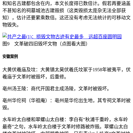
和知名古建都包含在内，本文长度得已数倍计。假若再要涵盖
不甚知名的祠墓城池古建毁损（这类毁损太庞杂无法全部获
知），估计还要累乘数倍。这还没有考虑无法统计的可移动文
物毁失。
图9 文革破四旧毁坏文物（点图看大图）
安徽案例
大黄伏羲庙及坟：大黄镇太昊伏羲氏坟冢于1958年被夷平，伏
羲庙于文革时被毁坏，后重修。
亳州汤王陵：商代开国君主成汤陵，文革时被毁坏。
亳州华佗祠（华祖庵）：亳州是华佗出生地，其专祠文革时被
毁。
水车岭太白楼和翠螺山太白楼：李白有“秋浦千重岭，水车岭
最奇”之句，水车岭太白楼于文革时修路被炸毁。翠螺山太白