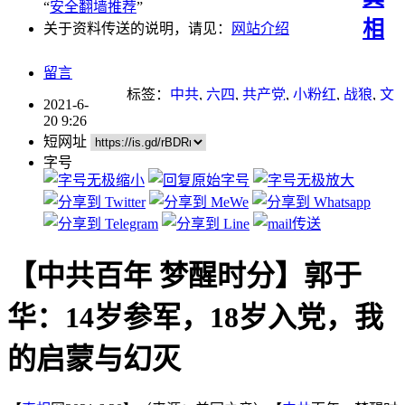
“
安全翻墙推荐
”
相
关于资料传送的说明，请见：
网站介绍
留言
标签：
中共
,
六四
,
共产党
,
小粉红
,
战狼
,
文
2021-6-
革
,
欺骗
,
毛泽东
,
贪腐
,
退党
20 9:26
短网址
字号
【中共百年 梦醒时分】郭于
华：14岁参军，18岁入党，我
的启蒙与幻灭