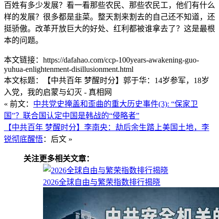
百姓有多少发展？看一看那些农民、那些农民工，他们有什么
样的发展？很多都是韭菜。整天割来割去的自己还不知道，还
挺骄傲。改革开放巨大的好处、红利都被谁拿去了？这是最根
本的问题。
本文链接：https://dafahao.com/ccp-100years-awakening-guo-
yuhua-enlightenment-disillusionment.html
本文标题：【中共百年 梦醒时分】郭于华：14岁参军，18岁
入党，我的启蒙与幻灭 - 真相网
« 前文：
中共党史掩盖和歪曲的重大历史事件(3): “保家卫
国”？联合国认定中国是韩战的“侵略者”
【中共百年 梦醒时分】李南央：劫后余生踏上美国土地，李
锐彻底醒悟
：后文 »
关注更多相关文章：
2026全球自由与繁荣指数排行揭晓