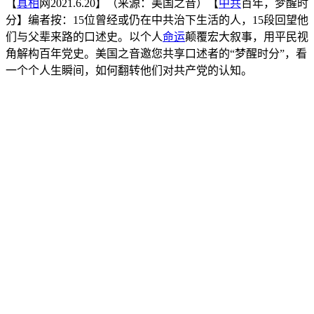
【
真相
网2021.6.20】（来源：美国之音）【
中共
百年，梦醒时
分】编者按：15位曾经或仍在中共治下生活的人，15段回望他
们与父辈来路的口述史。以个人
命运
颠覆宏大叙事，用平民视
角解构百年党史。美国之音邀您共享口述者的“梦醒时分”，看
一个个人生瞬间，如何翻转他们对共产党的认知。