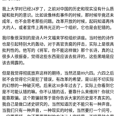
我上大学时已经24岁了，之前对中国的历史和现实没有什么质
疑和批判的意识。比如说像林彪事件的时候，那时候毕竟还未
成年，也不会思考那些问题。改革开放的时候，起码知道再伟
大的人，或者宣传上再伟光正的一个组织，它也是会犯错的。
我印象很深刻的是诗人叶文福来学校组织讲座。当时他的诗作
也是引起特别大的轰动，对于高官贪腐的抨击，实际上是很具
批判性的。他写的《将军，你不能这样做》那个长诗，真的让
很多人很振奋，觉得这些东西是应该去批评的，这些黑暗是应
该去揭露的。
但是我觉得彻底放弃这样的期待，当然还是89六四。六四之后
就不会觉得它只是犯了错误，有改革的希望，是以前不切实际
的幻想的一种破灭吧。后来这30多年过去了，实际上你看到它
是不可能认错的嘛。你不认错的话，要靠什么来维持？你就只
能靠欺骗。这个欺骗就等于是你告诉大家的历史是不真实的。
我自己是做口述史研究的，当然知道历史不能只有一种声音。
当我们只有一种声音，一种现实的时候，当然要打一个问号，