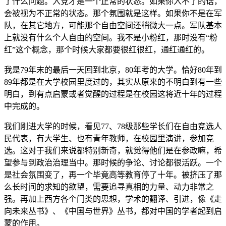
了什么问题。入党才是一个正常的状态。如果你入不了的话，
会被视为不正常的状态。那个氛围就是这样。如果你不是在军
队，在其它地方，可能那个自由空间还稍微大一点。军队基本
上就没有什么个人自由的空间。我不是小粉红，那时没有“粉
红”这个概念，那个时候大家都要很红很红，通红通红的。
我是79年末的最后一天回到北京，80年考的大学。恰好80年到
89年都是在大学校园里度过的，其实从原来的不明白到有一些
明白，到有点启蒙或者觉醒的过程是在校园这将近十年的过程
中完成的。
我们刚进大学的时候，看见77、78级那些学长们在自由竞选人
民代表，有大学生、也有青年教师，在校园里演讲，参加竞
选。这对于我们来说都特别新奇，就觉得他们是在参政嘛，希
望参与到政治治理当中。那时候的争论、讨论都很活跃。一个
是社会氛围变了，再一个毕竟高等教育停了十年。被挤压了那
么长时间的求知的欲望，需要追寻真相的力量、动力非常之
强。再加上西方各个门类的思想，学术的翻译、引进，像《走
向未来丛书》、《中国与世界》丛书，都对中国的学者起到启
蒙的作用。