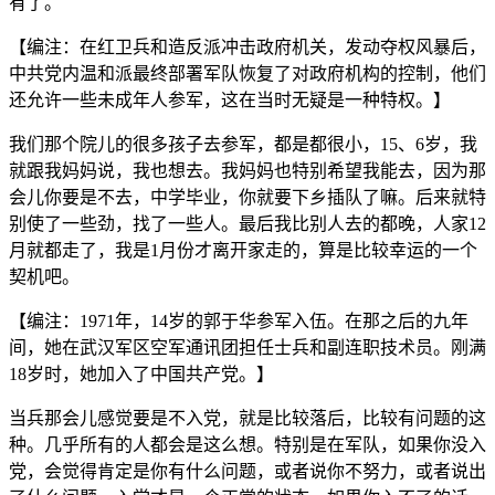
有了。
【编注：在红卫兵和造反派冲击政府机关，发动夺权风暴后，
中共党内温和派最终部署军队恢复了对政府机构的控制，他们
还允许一些未成年人参军，这在当时无疑是一种特权。】
我们那个院儿的很多孩子去参军，都是都很小，15、6岁，我
就跟我妈妈说，我也想去。我妈妈也特别希望我能去，因为那
会儿你要是不去，中学毕业，你就要下乡插队了嘛。后来就特
别使了一些劲，找了一些人。最后我比别人去的都晚，人家12
月就都走了，我是1月份才离开家走的，算是比较幸运的一个
契机吧。
【编注：1971年，14岁的郭于华参军入伍。在那之后的九年
间，她在武汉军区空军通讯团担任士兵和副连职技术员。刚满
18岁时，她加入了中国共产党。】
当兵那会儿感觉要是不入党，就是比较落后，比较有问题的这
种。几乎所有的人都会是这么想。特别是在军队，如果你没入
党，会觉得肯定是你有什么问题，或者说你不努力，或者说出