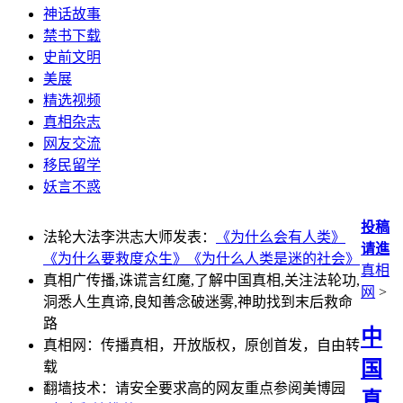
神话故事
禁书下载
史前文明
美展
精选视频
真相杂志
网友交流
移民留学
妖言不惑
投稿
法轮大法李洪志大师发表：
《为什么会有人类》
请進
《为什么要救度众生》
《为什么人类是迷的社会》
真相
真相广传播,诛谎言红魔,了解中国真相,关注法轮功,
网
>
洞悉人生真谛,良知善念破迷雾,神助找到末后救命
路
中
真相网：传播真相，开放版权，原创首发，自由转
国
载
翻墙技术：请安全要求高的网友重点参阅美博园
真