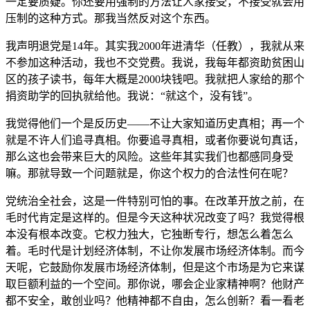
一定要质疑。你还要用强制的方法让人家接受，不接受就会用
压制的这种方式。那我当然反对这个东西。
我声明退党是14年。其实我2000年进清华（任教），我就从来
不参加这种活动，我也不交党费。我说，我每年都资助贫困山
区的孩子读书，每年大概是2000块钱吧。我就把人家给的那个
捐资助学的回执就给他。我说：“就这个，没有钱”。
我觉得他们一个是反历史——不让大家知道历史真相；再一个
就是不许人们追寻真相。你要追寻真相，或者你要说句真话，
那么这也会带来巨大的风险。这些年其实我们也都感同身受
嘛。那就导致一个问题就是，你这个权力的合法性何在呢？
党统治全社会，这是一件特别可怕的事。在改革开放之前，在
毛时代肯定是这样的。但是今天这种状况改变了吗？我觉得根
本没有根本改变。它权力独大，它独断专行，想怎么着怎么
着。毛时代是计划经济体制，不让你发展市场经济体制。而今
天呢，它鼓励你发展市场经济体制，但是这个市场是为它来谋
取巨额利益的一个空间。那你说，哪会企业家精神啊？他财产
都不安全，敢创业吗？他精神都不自由，怎么创新？看一看老