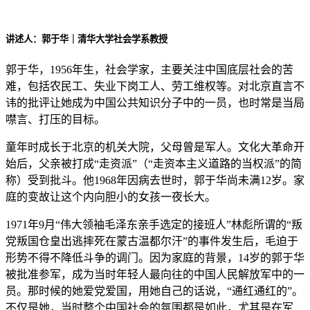
讲述人：郭于华｜清华大学社会学系教授
郭于华，1956年生，社会学家，主要关注中国底层社会的苦
难，包括农民工、失业下岗工人、劳工维权等。对北京直言不
讳的批评让她成为中国公共知识分子中的一员，也时常是当局
噤言、打压的目标。
童年时成长于北京的机关大院，父母曾是军人。文化大革命开
始后，父亲被打成“走资派”（“走资本主义道路的当权派”的简
称）受到批斗。他1968年因病去世时，郭于华尚未满12岁。家
庭的变故让这个内向胆小的女孩一夜长大。
1971年9月“伟大领袖毛泽东亲手选定的接班人”林彪所谓的“叛
党叛国仓皇出逃摔死在蒙古温都尔汗”的事件发生后，毛迫于
形势不得不降低斗争的调门。因为家庭的背景，14岁的郭于华
被批准参军，成为当时年轻人最向往的中国人民解放军中的一
员。那时候的她爱党爱国，用她自己的话说，“通红通红的”。
不仅是她，当时整个中国社会的氛围都是如此，尤其是在军