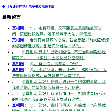
◆ 《九评共产党》电子书及视频下载
最新留言
真相网
：
@。 她有附體，又不願意主意識強放棄它
們，這個比較難辦。她不願意學大法，即使是..
真相网
：
看到真實修煉的心得，就會想起以前大陸修煉
的那個精進狀態，卻是海外難得一見的。..
。 ：
@真相网 感谢！已收到回信，不过当时问题已经
解决了。……（編註：因涉及另外空間附..
真相网
：
@。 有回信，请参考，祝好！
真相网
：
@。 不好意思，最近比較忙，遲復見諒。 大
法書籍原版格式，官方發布的就是PDF，..
。 ：
@真相网 您好！我最近遇到一个附体的事情，让
我很苦恼，希望能帮我解答一下，我先..
。 ：
@真相网 您好！有没有适用于手机阅读页码无错
的格式啊？我记得以前就下载过有这样..
真相网
：
@。 您好，資料已傳送，有简体，也有繁体