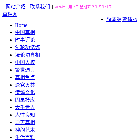
||
网站介绍
||
联系我们
||
20:50:18
2026年 8月 7日 星期五
真相网
简体版
繁体版
Home
中国真相
时事评论
法轮功修炼
法轮功真相
中国人权
警世通言
真相焦点
退党灭共
传统文化
因果报应
大千世界
人性良知
迫害真相
神韵艺术
生活百科