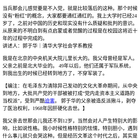
当兵那会儿感觉要是不入党，就是比较落后的这种。那个时候
没有“粉红”的概念，大家都要通红通红的。我上大学时已经24
岁了，之前对中国的历史和现实没有什么质疑和批判的意识。
从原来的不明白到有点启蒙或者觉醒的过程是在校园这将近十
年的过程中完成的。
讲述人：郭于华｜清华大学社会学系教授
我是在北京的中央机关大院儿里长大的。我父母曾经是军人。
父亲之前是北大毕业的。 49年以后，他们还属于军队系统，
到我出生的时候已经转到地方了，不穿军装了。
【编注：在毛泽东为清除异己发动的文化大革命期间，从中央
到地方，大批共产党的干部被被打成“党内走资本主义道路的
当权派”，受到严酷
迫害
。 郭于华的父亲被造反派揪斗，剥夺
了医治权利，1968年因肝硬化去世。】
我父亲去世那会儿我还不到12岁，当然会对人产生特别大的影
响，比如说性格。我小时候性格特别的怯懦，特别胆小，遇到
什么事儿就只会哭这种。但是经历文革这个时代之后，其实是