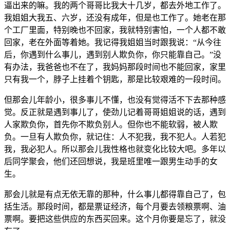
逼出来的嘛。我的两个哥哥比我大十几岁，都去外地工作了。
我姐姐大我五、六岁，还没有成年，但是也工作了。她老在那
个工厂里面，特别晚也不回家，我就特别害怕，一个人都不敢
回家，老在外面等着她。我记得我姐姐当时跟我说：“从今往
后，你遇到什么事儿，遇到别人欺负你，你只能靠自己。”没
有办法，我爸爸也不在了，我妈妈那段时间也不能回家，家里
只有我一个，脖子上挂着个钥匙，那是比较艰难的一段时间。
但那会儿年龄小，很多事儿不懂，也没有觉得活不下去那种感
觉。反正就是遇到事儿了，使劲儿记着哥哥姐姐说的话，遇到
人家欺负你，首先你不欺负别人。但你也不能软弱，被人欺
负。一旦有人欺负你，就记住：人不犯我，我不犯人。人若犯
我，我必犯人。所以那会儿我性格也就变化比较大吧。多年以
后同学聚会，他们还回想说，我是班里唯一跟男生动手的女
生。
那会儿就是有点无依无靠的那种，什么事儿都得靠自己了，包
括生活。那段时间，都是票证经济，每个月要去领粮票啊、油
票啊。要把这些供应的东西买回来。这个月你要是忘了，就没