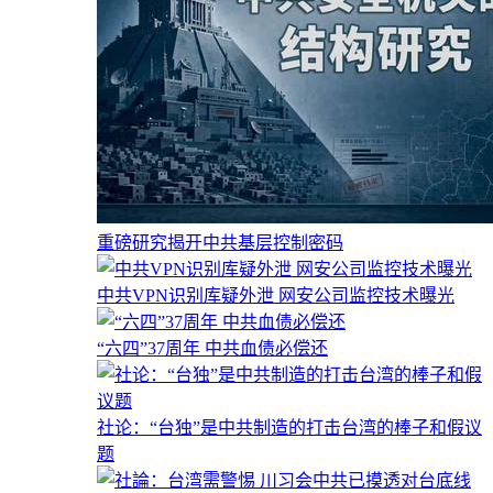
重磅研究揭开中共基层控制密码
中共VPN识别库疑外泄 网安公司监控技术曝光
“六四”37周年 中共血债必偿还
社论：“台独”是中共制造的打击台湾的棒子和假议
题