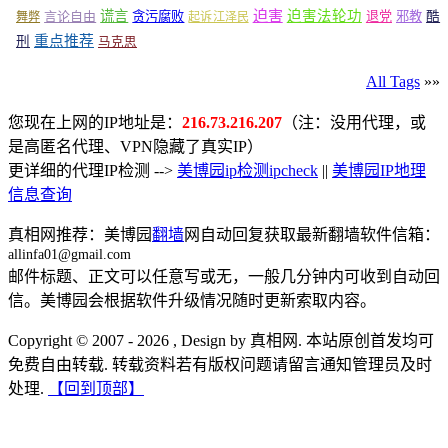
谎言
迫害
迫害法轮功
言论自由
贪污腐败
退党
邪教
酷
舞弊
起诉江泽民
重点推荐
刑
马克思
All Tags
»»
您现在上网的IP地址是：
216.73.216.207
（注：没用代理，或
是高匿名代理、VPN隐藏了真实IP）
更详细的代理IP检测 -->
美博园ip检测ipcheck
||
美博园IP地理
信息查询
真相网推荐：美博园
翻墙
网自动回复获取最新翻墙软件信箱：
allinfa01@gmail.com
邮件标题、正文可以任意写或无，一般几分钟内可收到自动回
信。美博园会根据软件升级情况随时更新索取内容。
Copyright © 2007 - 2026 , Design by 真相网. 本站原创首发均可
免费自由转载. 转载资料若有版权问题请留言通知管理员及时
处理.
【回到顶部】