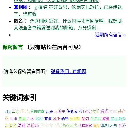
版本，請查收。 大法修煉的機緣萬古難遇..
真相网
：
@匿名 不好意思，这两天比较忙，已经传送
了，请查收
匿名 ：
@真相网 您好，什么时候才有回复啊，我想要
大法全套书籍发送到我的邮箱，万分感谢！
近期所有留言 »
（只有站长在后台可见）
保密留言
请進入保密留言页面：
联系我们 - 真相网
关键词索引
中共
信仰
修炼
610
传统文化
共产
上访
中共病毒
九评
习近平
传说
健康
党
报应
台湾
命运
大选
故事
文革
新疆
新疆棉
暴力
李洪志
欺骗
武汉肺炎
法轮功学员
江泽民
法律
法轮功
法轮大法
真相大白
经济
活摘器官
瘟疫