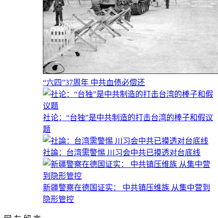
“六四”37周年 中共血债必偿还
社论：“台独”是中共制造的打击台湾的棒子和假议
题
社論：台湾需警惕 川习会中共已摸透对台底线
新疆警察在德国证实： 中共镇压维族 从集中营到
隐形管控