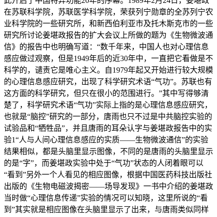
此开启了中国特异功能20年的序幕。1989年2月24日，姜堪政
在苏联科学院，苏联医学科学院，荣获列宁勋章的全苏列宁农
业科学院的一些研究所，和新西伯利亚市及托木斯克市的一些
研究所讨论姜堪政报告的扩大会议上所做的题为《生物微波通
信》的报告中也明确写道：“数千年来，中国人也对心理信息
感应做过观察，但是1949年后的近30年中，一直把它看做是不
科学的，谴责它是唯心主义。自1979年起又开始进行较大规模
的心理信息感应研究，出现了科学研究术语“气功”。苏联也有
这方面的科学研究，但只在很小的范围进行。”其中写得够清
楚了，科学研究术语“气功”实际上指的是心理信息感应研究，
也就是“脑控”研究的一部分，唐雨也只不过是中共脑控实验的
试验品和“牺牲品”，并且唐雨的耳朵认字与姜堪政报告中的实
验1“人与人间心理信息感应的实质——生物微波通信”的实验
结果相似，都是头脑里显示图像，不同的是唐雨的头脑里显示
的是“字”，而姜堪政实验中处于“气功”状态的人闭着眼可以
“看到”另外一个人看见的相应图像，根据中国医药科技出版社
出版的《生物电磁波揭密——场导发现》一书中介绍的姜堪政
当时做“心理信息传递”实验的情况可以知晓，这里所说的“看
到”其实就是相应图像在头脑里显示了出来，与唐雨类似同样