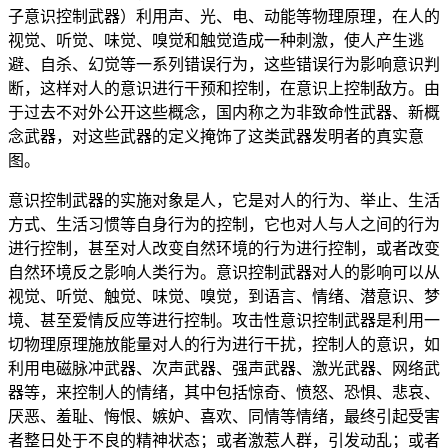
子意识控制武器）利用声、光、电、动能等物理原理，在人的
视觉、听觉、味觉、嗅觉和触觉造成一种刺激，使人产生逃
避、自杀、幻觉等一系列错误行为，这些错误行为影响意识判
断，这样对人的意识进行干预和控制，在意识上控制敌方。由
于过去不对外公开这些概念，国内称之为非致命性武器、新概
念武器，对这些武器的定义掩饰了这类武器发明者的真实意
图。
意识控制武器的实施对象是人，它是对人的行为、举止、生活
方式、生活习惯等自身行为的控制，它也对人与人之间的行为
进行控制，甚至对人改变自然环境的行为进行控制，或者改变
自然环境反之影响人类行为。意识控制武器对人的影响可以从
视觉、听觉、触觉、味觉、嗅觉，到语言、情绪、潜意识、梦
境、甚至爱情反应等进行控制。攻击性意识控制武器是利用一
切物理原理施放能量对人的行为进行干扰，控制人的意识，如
利用电磁脉冲武器、次声武器、强声武器、激光武器、网络武
器等，来控制人的情绪，其中包括惊奇、愤怒、恐惧、悲哀、
厌恶、羞耻、悔恨、嫉妒、喜欢、同情等情绪，最终引起受害
者整日处于不良的精神状态；或者激惹人群，引发动乱；或者