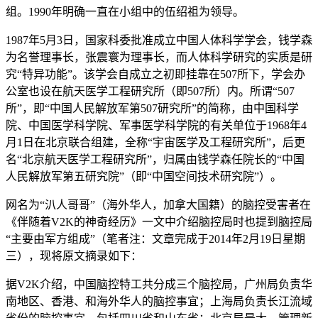
组。1990年明确一直在小组中的伍绍祖为领导。
1987年5月3日，国家科委批准成立中国人体科学学会，钱学森
为名誉理事长，张震寰为理事长，而人体科学研究的实质是研
究“特异功能”。该学会自成立之初即挂靠在507所下，学会办
公室也设在航天医学工程研究所（即507所）内。所谓“507
所”，即“中国人民解放军第507研究所”的简称，由中国科学
院、中国医学科学院、军事医学科学院的有关单位于1968年4
月1日在北京联合组建，全称“宇宙医学及工程研究所”，后更
名“北京航天医学工程研究所”，归属由钱学森任院长的“中国
人民解放军第五研究院”（即“中国空间技术研究院”）。
网名为“汃人哥哥”（海外华人，加拿大国籍）的脑控受害者在
《伴随着V2K的神奇经历》一文中介绍脑控局时也提到脑控局
“主要由军方组成”（笔者注：文章完成于2014年2月19日星期
三），现将原文摘录如下：
据V2K介绍，中国脑控特工共分成三个脑控局，广州局负责华
南地区、香港、和海外华人的脑控事宜；上海局负责长江流域