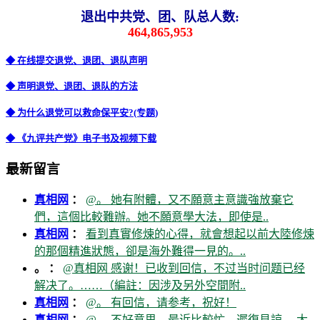
退出中共党、团、队总人数:
464,865,953
◆ 在线提交退党、退团、退队声明
◆ 声明退党、退团、退队的方法
◆ 为什么退党可以救命保平安?(专题)
◆ 《九评共产党》电子书及视频下载
最新留言
真相网
：
@。 她有附體，又不願意主意識強放棄它
們，這個比較難辦。她不願意學大法，即使是..
真相网
：
看到真實修煉的心得，就會想起以前大陸修煉
的那個精進狀態，卻是海外難得一見的。..
。 ：
@真相网 感谢！已收到回信，不过当时问题已经
解决了。……（編註：因涉及另外空間附..
真相网
：
@。 有回信，请参考，祝好！
真相网
：
@。 不好意思，最近比較忙，遲復見諒。 大