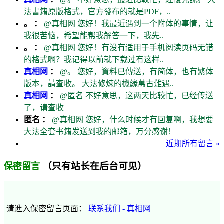
法書籍原版格式，官方發布的就是PDF，..
。 ：
@真相网 您好！我最近遇到一个附体的事情，让
我很苦恼，希望能帮我解答一下，我先..
。 ：
@真相网 您好！有没有适用于手机阅读页码无错
的格式啊？我记得以前就下载过有这样..
真相网
：
@。 您好，資料已傳送，有简体，也有繁体
版本，請查收。 大法修煉的機緣萬古難遇..
真相网
：
@匿名 不好意思，这两天比较忙，已经传送
了，请查收
匿名 ：
@真相网 您好，什么时候才有回复啊，我想要
大法全套书籍发送到我的邮箱，万分感谢！
近期所有留言 »
（只有站长在后台可见）
保密留言
请進入保密留言页面：
联系我们 - 真相网