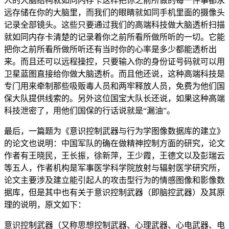
人的大脑结构就如同内存卡这样把你之前所做的每一件事都永
远存储在你的大脑里，而我们的眼睛就如同手机里面的摄像头
记录全部镜头。这些只要通过我们的高端科技做大脑透析扫描
就如同内存卡清楚的记录着你之前所看所做所听的一切。它能
把你之前所看所做所听还有当时你的心率是多少都能透析出
来。而且还可以远程操控，只要输入你的身份证号码就可以用
卫星蓝图直接给你做大脑透析。而且他还说，这种高端科技是
专门用来牵制那些吸贩毒人员和两牢释放人员，免费为他们国
保大队提供线索的。另外这位国宝大队长还说，如果这种高端
科技泄密了，用他们国保的行话说就是“漏油”。
最后，一篇题为《意识控制武器与行为学图像数据库的建立》
的论文也说明：中国军队的确在做精神控制方面的研究，论文
作者有王晓民，王长振，徐新萍，王少霞，王德文以及彭瑞云
等五人，作者机构是军事医学科学院放射与辐射医学研究所，
论文主要涉及建立能引起人的攻击型行为的情感图像和影像数
据库，但是其中也有关于意识控制武器（即脑控武器）及其原
理的说明，原文如下：
意识控制武器（又称思想控制武器、心理武器、心电武器、电