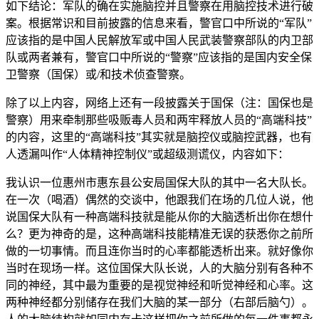
如下结论：军队的确在实施脑控并且警察在用脑控技术进行破
案。根据常识和目前披露的信息来看，警官口中所说的“军队”
应该指的是中国人民解放军或中国人民武装警察部队的内卫部
队或两者兼有，警官口中所说的“警察”应该指的是国内安全保
卫警察（国保）或/和技术侦查警察。
除了以上内容，网络上还有一段披露关于国保（注：国保也是
警察）用来牵制那些吸贩毒人员和两牢释放人员的“高端科技”
的内容，这里的“高端科技”其实就是脑控仪或脑控武器，也有
人透漏叫作“人体精神控制仪”或超级测谎仪，内容如下：
我认识一位惠州市惠东县公安局国保大队的其中一名大队长。
在一次（喝酒）偶然的交谈中，他跟我们在场的几位人说，他
说国保大队有一种高端科技就是能从你的大脑透析出你在想什
么？更为神奇的是，这种高端科技能精准无误的获悉你之前所
做的一切事情。而且连你当时的心率都能透析出来。就好像你
当时在现场一样。这位国保大队长说，人的大脑分别有各种不
同的神经，其中最为重要的是视觉神经和听觉神经和心率。这
两种神经都分别储存在我们大脑的某一部分（右部后脑勺）。