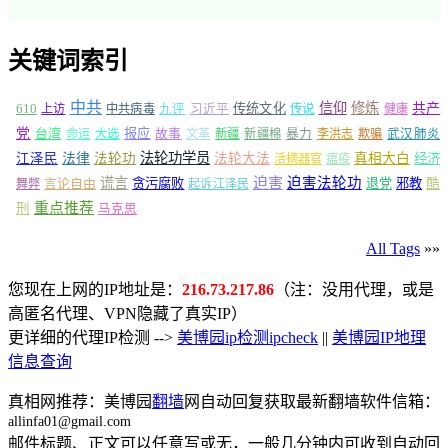
关键词索引
中共
信仰
修炼
610
传统文化
共产
上访
中共病毒
九评
习近平
传说
健康
党
报应
台湾
命运
大选
故事
文革
新疆
新疆棉
暴力
李洪志
欺骗
武汉肺炎
法轮功学员
江泽民
法律
法轮功
法轮大法
真相大白
经济
活摘器官
瘟疫
谎言
迫害
迫害法轮功
言论自由
贪污腐败
退党
邪教
酷
舞弊
起诉江泽民
重点推荐
刑
马克思
All Tags
»»
您现在上网的IP地址是：
216.73.217.86
（注：没用代理，或是
高匿名代理、VPN隐藏了真实IP）
更详细的代理IP检测 -->
美博园ip检测ipcheck
||
美博园IP地理
信息查询
真相网推荐：美博园
翻墙
网自动回复获取最新翻墙软件信箱：
allinfa01@gmail.com
邮件标题、正文可以任意写或无，一般几分钟内可收到自动回