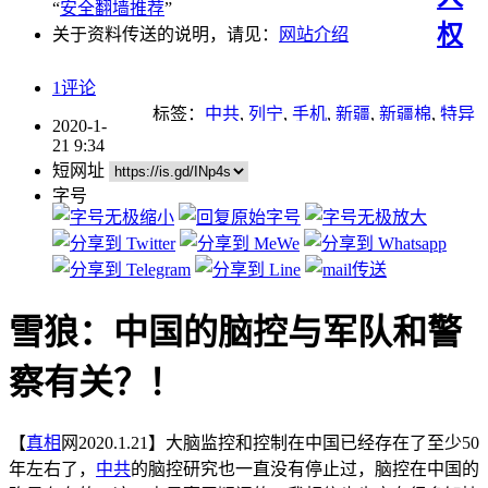
“
安全翻墙推荐
”
权
关于资料传送的说明，请见：
网站介绍
1评论
标签：
中共
,
列宁
,
手机
,
新疆
,
新疆棉
,
特异
2020-1-
功能
,
脑控
,
迫害
21 9:34
短网址
字号
雪狼：中国的脑控与军队和警
察有关？！
【
真相
网2020.1.21】大脑监控和控制在中国已经存在了至少50
年左右了，
中共
的脑控研究也一直没有停止过，脑控在中国的