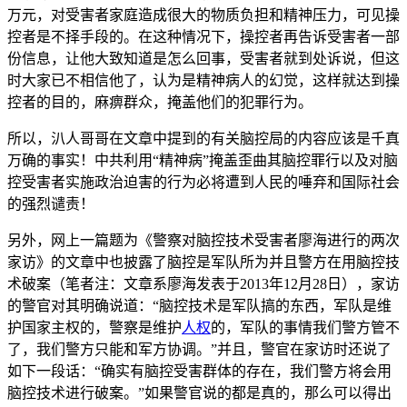
万元，对受害者家庭造成很大的物质负担和精神压力，可见操
控者是不择手段的。在这种情况下，操控者再告诉受害者一部
份信息，让他大致知道是怎么回事，受害者就到处诉说，但这
时大家已不相信他了，认为是精神病人的幻觉，这样就达到操
控者的目的，麻痹群众，掩盖他们的犯罪行为。
所以，汃人哥哥在文章中提到的有关脑控局的内容应该是千真
万确的事实！中共利用“精神病”掩盖歪曲其脑控罪行以及对脑
控受害者实施政治迫害的行为必将遭到人民的唾弃和国际社会
的强烈谴责！
另外，网上一篇题为《警察对脑控技术受害者廖海进行的两次
家访》的文章中也披露了脑控是军队所为并且警方在用脑控技
术破案（笔者注：文章系廖海发表于2013年12月28日），家访
的警官对其明确说道：“脑控技术是军队搞的东西，军队是维
护国家主权的，警察是维护
人权
的，军队的事情我们警方管不
了，我们警方只能和军方协调。”并且，警官在家访时还说了
如下一段话：“确实有脑控受害群体的存在，我们警方将会用
脑控技术进行破案。”如果警官说的都是真的，那么可以得出