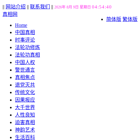
||
网站介绍
||
联系我们
||
04:54:42
2026年 8月 9日 星期日
真相网
简体版
繁体版
Home
中国真相
时事评论
法轮功修炼
法轮功真相
中国人权
警世通言
真相焦点
退党灭共
传统文化
因果报应
大千世界
人性良知
迫害真相
神韵艺术
生活百科