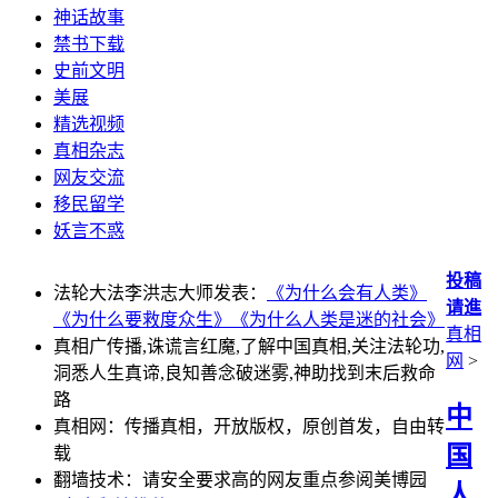
神话故事
禁书下载
史前文明
美展
精选视频
真相杂志
网友交流
移民留学
妖言不惑
投稿
法轮大法李洪志大师发表：
《为什么会有人类》
请進
《为什么要救度众生》
《为什么人类是迷的社会》
真相
真相广传播,诛谎言红魔,了解中国真相,关注法轮功,
网
>
洞悉人生真谛,良知善念破迷雾,神助找到末后救命
路
中
真相网：传播真相，开放版权，原创首发，自由转
国
载
翻墙技术：请安全要求高的网友重点参阅美博园
人