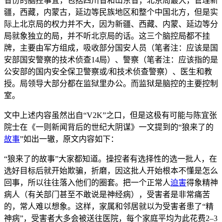
省份的脑控事宜，包括四川省和山东省；北京局最大，管理新
疆，西藏，内蒙古，延边等民族地区和整个中国北方，但是实
际上北京局的权力并不大，因为新疆、西藏、内蒙、延边等分
局就象独立的局，并不听北京局的话。这三个脑控局都不挂
牌，主要由军方组成，吸收部分国安人员（笔者注：应该是国
安部国安警察的技术侦查14局）、警察（笔者注：应该指的是
公安部的国内安全保卫警察或/和技术侦查警察）、医生和教
授。局领导大部分都在监狱里办公。而监狱是脑控的主要控制
室。
文中上述内容虽然出自“V2K”之口，但是这极有可能与陈宜张
院士在《一则新闻背后的世纪大阴谋》一文提到的“狼来了的
故事
”如出一辙，原文内容如下：
“狼来了的故事”大家都知道。操控者有选择性的选一批人，在
选好目标后就开始欺骗，折磨，因这批人开始根本不懂是怎么
回事，所以往往落入他们的圈套。把一个正常人
迫害
得象精神
病人（有关部门甚至不敢说是神经病），受害者是非常痛苦
的，常人难以想象。这样，家属和邻居就以为受害者患了“精
神病”，受害者大多会被送往医院，每个家庭平均为此花费2–3