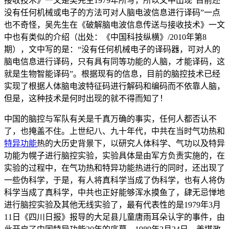
接收技术》一文是吴先生1979年所写，所以文中出现“目前还
没有任何机械或电子的方法可对人脑电波信息进行译码”一点
也不奇怪，吴先生在《破解脑电波信息传送与接收技术》一文
中也有类似的介绍（出处：《中国科技纵横》/2010年第8
期），文中写的是：“没有任何机械电子的译码器，可对人的
脑电信息进行译码，只有具有同等功能的人脑，才能译码，这
就是生物智能译码”。根据现有的信息，目前的脑控技术已经
实现了根据人体脑电波特征码进行解码和编码而不依靠人脑，
但是，这种技术是何时出现的就不得而知了！
中国的脑控与军队有关是千真万确的事实，任何人都否认不
了，也掩盖不住。上世纪八、九十年代，中共在当时气功热和
特异功能
热的大历史背景下，以研究人体科学、气功以及特异
功能为幌子进行脑控实验，实验具体是由军方负责实施的，在
实验的过程中，在气功热和特异功能热进行的同时，还出现了
一些伪科学，于是，有人将真科学当成了伪科学，也有人将伪
科学当成了真科学，中共也正好能够浑水摸鱼了，肆无忌惮地
进行脑控实验及其他无线实验了，最有代表性的是1979年3月
11日《四川日报》报导的大足县儿童唐雨耳朵认字的事件，由