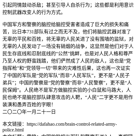
引起同情鼓动杀敌；甚至引导人自杀行为；这些都是利用意识
控制武器改变人的行为方式。
中国军方和警察的脑控给脑控受害者造成了巨大的损失和痛
苦，比日本731部队有过之而无不及，他们将脑控武器对准了
无辜的平民和百姓，将无辜的人民关进了没有围墙的监狱，对
无辜的人民发动了一场没有硝烟的战争，这显然是他们对于人
民生存底线和忍耐底线的“公然”挑衅，也是对人民人格和尊严
乃至人权的野蛮践踏，他们俨然成了人民的敌人，这也是“党
指挥枪”和“党领导一切”带来的灾难性后果，这也再一次证实
了中国的军队是“党的军队”而非“人民军队”，更不是“人民子
弟兵”；中国的警察是“党的警察”而非“人民警察”，更不是“人
民保姆”。人民绝不是军方做脑控实验的小白鼠和马路大，人
民也绝不是脑控部队肆意攻击的人靶，“人民”二字更不是用作
装潢和愚弄百姓的字眼！
二〇二〇年一月二十一日
本文链接：https://dafahao.com/brain-control-related-army-
police.html