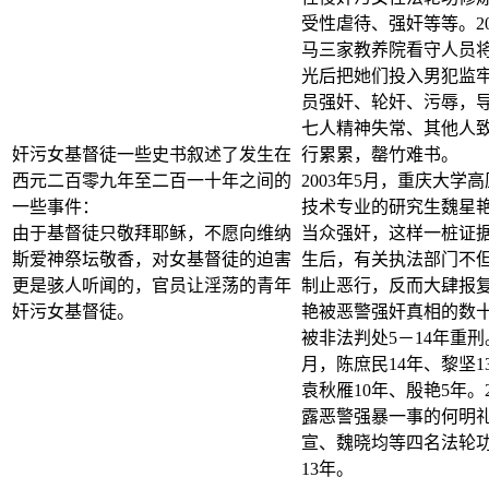
受性虐待、强奸等等。20
马三家教养院看守人员将
光后把她们投入男犯监
员强奸、轮奸、污辱，
七人精神失常、其他人
奸污女基督徒一些史书叙述了发生在
行累累，罄竹难书。
西元二百零九年至二百一十年之间的
2003年5月，重庆大学
一些事件：
技术专业的研究生魏星
由于基督徒只敬拜耶稣，不愿向维纳
当众强奸，这样一桩证
斯爱神祭坛敬香，对女基督徒的迫害
生后，有关执法部门不
更是骇人听闻的，官员让淫荡的青年
制止恶行，反而大肆报
奸污女基督徒。
艳被恶警强奸真相的数
被非法判处5－14年重刑。
月，陈庶民14年、黎坚1
袁秋雁10年、殷艳5年。2
露恶警强暴一事的何明
宣、魏晓均等四名法轮功
13年。