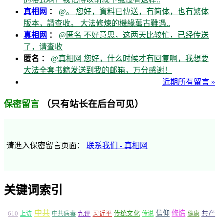
真相网
：
@。 您好，資料已傳送，有简体，也有繁体
版本，請查收。 大法修煉的機緣萬古難遇..
真相网
：
@匿名 不好意思，这两天比较忙，已经传送
了，请查收
匿名 ：
@真相网 您好，什么时候才有回复啊，我想要
大法全套书籍发送到我的邮箱，万分感谢！
近期所有留言 »
（只有站长在后台可见）
保密留言
请進入保密留言页面：
联系我们 - 真相网
关键词索引
中共
信仰
修炼
610
传统文化
共产
上访
中共病毒
九评
习近平
传说
健康