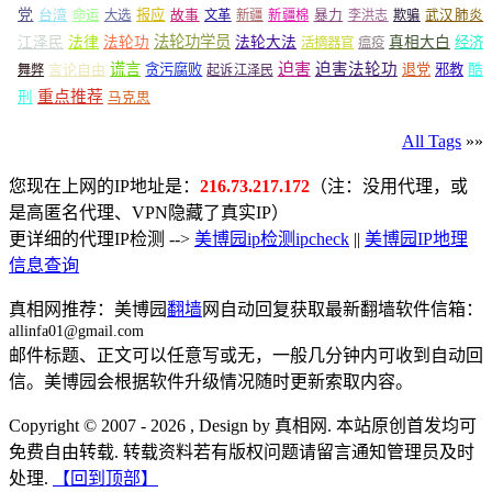
党
报应
台湾
命运
大选
故事
文革
新疆
新疆棉
暴力
李洪志
欺骗
武汉肺炎
法轮功学员
江泽民
法律
法轮功
法轮大法
真相大白
经济
活摘器官
瘟疫
谎言
迫害
迫害法轮功
言论自由
贪污腐败
退党
邪教
酷
舞弊
起诉江泽民
重点推荐
刑
马克思
All Tags
»»
您现在上网的IP地址是：
216.73.217.172
（注：没用代理，或
是高匿名代理、VPN隐藏了真实IP）
更详细的代理IP检测 -->
美博园ip检测ipcheck
||
美博园IP地理
信息查询
真相网推荐：美博园
翻墙
网自动回复获取最新翻墙软件信箱：
allinfa01@gmail.com
邮件标题、正文可以任意写或无，一般几分钟内可收到自动回
信。美博园会根据软件升级情况随时更新索取内容。
Copyright © 2007 - 2026 , Design by 真相网. 本站原创首发均可
免费自由转载. 转载资料若有版权问题请留言通知管理员及时
处理.
【回到顶部】