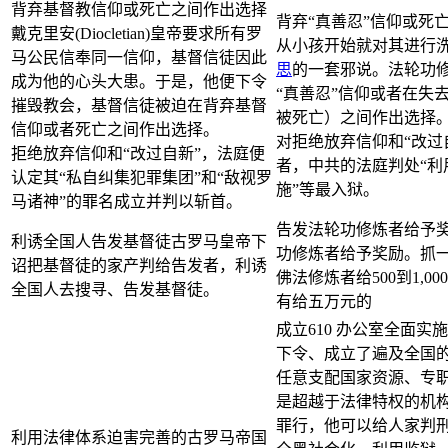
背弃基督教信仰或死亡之间作出选择
背弃“真善忍”信仰或死
戴克里安(Diocletian)皇帝要求所有罗
从小孩开始就对其进行
马公民信奉同一信仰，基督信徒因此
思
的一套邪说。法轮功
成为他的心头大患。于是，他便下令
“真善忍”信仰或者在失
摧毁教会，基督信徒被迫在背弃基督
被死亡）之间作出选择
信仰或者死亡之间作出选择。
对拒绝放弃信仰和“改过
拒绝放弃信仰和“改过自新”，法庭便
者，中共的法庭判处“利
认定其“私自纠集犯罪集团”和“敌视罗
施”等最入狱。
马诸神”的罪名成立并判以斩首。
告发法轮功修炼者给予
利诱全国人告发基督徒古罗马皇帝下
功修炼者给予奖励。抓一
诏把基督徒的家产判给告发者，利诱
佛法修炼者给500到1,0
全国人去搜寻、告发基督徒。
有给五万元的
成立610 办公室全面实
下令、成立了遍及全国的“
任意支配国家资源、专
是超越于法律特权的机
罪行，他可以给人家判
利用法律体系迫害完善的古罗马帝国