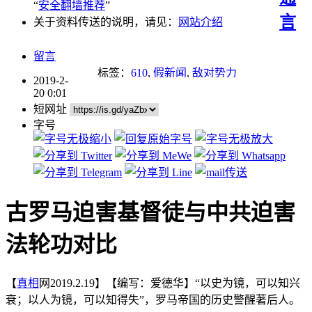
“
安全翻墙推荐
”
言
关于资料传送的说明，请见：
网站介绍
留言
标签：
610
,
假新闻
,
敌对势力
2019-2-
20 0:01
短网址
字号
古罗马迫害基督徒与中共迫害
法轮功对比
【
真相
网2019.2.19】【编写：爱德华】“以史为镜，可以知兴
衰；以人为镜，可以知得失”，罗马帝国的历史警醒著后人。