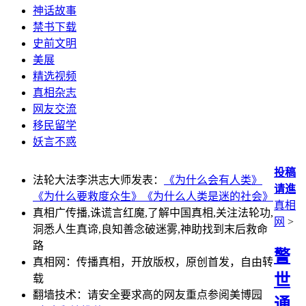
神话故事
禁书下载
史前文明
美展
精选视频
真相杂志
网友交流
移民留学
妖言不惑
投稿
法轮大法李洪志大师发表：
《为什么会有人类》
请進
《为什么要救度众生》
《为什么人类是迷的社会》
真相
真相广传播,诛谎言红魔,了解中国真相,关注法轮功,
网
>
洞悉人生真谛,良知善念破迷雾,神助找到末后救命
路
警
真相网：传播真相，开放版权，原创首发，自由转
世
载
翻墙技术：请安全要求高的网友重点参阅美博园
通