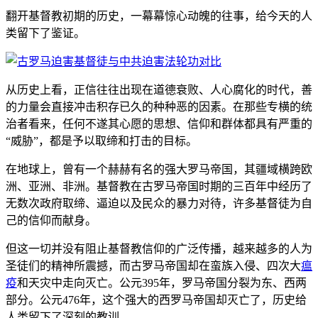
翻开基督教初期的历史，一幕幕惊心动魄的往事，给今天的人
类留下了鉴证。
从历史上看，正信往往出现在道德衰败、人心腐化的时代，善
的力量会直接冲击积存已久的种种恶的因素。在那些专横的统
治者看来，任何不遂其心愿的思想、信仰和群体都具有严重的
“威胁”，都是予以取缔和打击的目标。
在地球上，曾有一个赫赫有名的强大罗马帝国，其疆域横跨欧
洲、亚洲、非洲。基督教在古罗马帝国时期的三百年中经历了
无数次政府取缔、逼迫以及民众的暴力对待，许多基督徒为自
己的信仰而献身。
但这一切并没有阻止基督教信仰的广泛传播，越来越多的人为
圣徒们的精神所震撼，而古罗马帝国却在蛮族入侵、四次大
瘟
疫
和天灾中走向灭亡。公元395年，罗马帝国分裂为东、西两
部分。公元476年，这个强大的西罗马帝国却灭亡了，历史给
人类留下了深刻的教训。