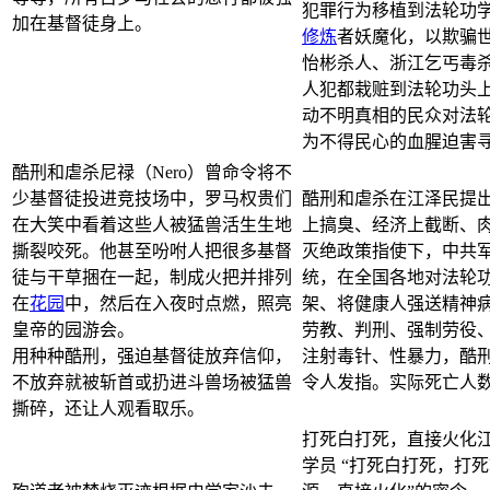
犯罪行为移植到法轮功
加在基督徒身上。
修炼
者妖魔化，以欺骗
怡彬杀人、浙江乞丐毒
人犯都栽赃到法轮功头
动不明真相的民众对法
为不得民心的血腥迫害
酷刑和虐杀尼禄（Nero）曾命令将不
少基督徒投进竞技场中，罗马权贵们
酷刑和虐杀在江泽民提出
在大笑中看着这些人被猛兽活生生地
上搞臭、经济上截断、肉
撕裂咬死。他甚至吩咐人把很多基督
灭绝政策指使下，中共
徒与干草捆在一起，制成火把并排列
统，在全国各地对法轮
在
花园
中，然后在入夜时点燃，照亮
架、将健康人强送精神
皇帝的园游会。
劳教、判刑、强制劳役
用种种酷刑，强迫基督徒放弃信仰，
注射毒针、性暴力，酷
不放弃就被斩首或扔进斗兽场被猛兽
令人发指。实际死亡人
撕碎，还让人观看取乐。
打死白打死，直接火化
学员 “打死白打死，打