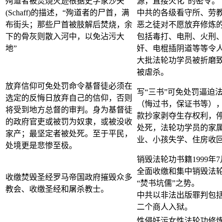
殉道者被焚烧灭迹根据史学家沙夫
源，直接火化”的密令。
(Schaff)的描述，“殉道者的尸首，满
中共的各级看守所、劳
布街头；那些尸首被肢解后焚烧，余
恶之徒对不愿放弃修炼
下的骨灰则散入河中，以免沾污大
包括毒打、电刑、火刑
地”
奸、电棍插阴道等等令
大批法轮功学员被折磨
被虐杀。
放弃信仰可免处罚命令基督徒必须在
写“三书”可免处罚逼迫
选定的反悔日放弃自己的信仰，否则
（悔过书，保证书等）
将受到地方总督的审判。身为基督徒
款抄家剥夺生存权利，
的政府官吏或被罚为奴隶，或被没收
处死，法轮功学员的家
家产；最坚定者被处死。至于平民，
业、小孩失学、住房收
处境更是悲惨至极。
销毁法轮功书籍1999年
全面收缴和集中销毁法
收缴焚毁圣经罗马帝国政府摧毁众多
“焚书坑儒”之势。
教会、收缴圣经和屠杀教士。
中共以非法出版罪判包
二个商人入狱。
性侵奸污女性法轮功修