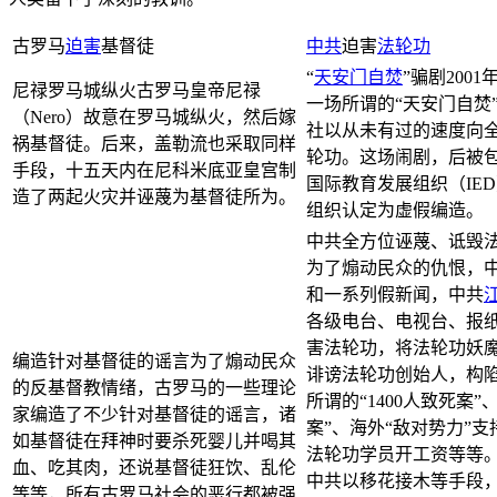
古罗马
迫害
基督徒
中共
迫害
法轮功
“
天安门
自焚
”骗剧200
尼禄罗马城纵火古罗马皇帝尼禄
一场所谓的“天安门自焚
（Nero）故意在罗马城纵火，然后嫁
社以从未有过的速度向
祸基督徒。后来，盖勒流也采取同样
轮功。这场闹剧，后被
手段，十五天内在尼科米底亚皇宫制
国际教育发展组织（IE
造了两起火灾并诬蔑为基督徒所为。
组织认定为虚假编造。
中共全方位诬蔑、诋毁
为了煽动民众的仇恨，
和一系列假新闻，中共
各级电台、电视台、报
害法轮功，将法轮功妖
编造针对基督徒的谣言为了煽动民众
诽谤法轮功创始人，构
的反基督教情绪，古罗马的一些理论
所谓的“1400人致死案”
家编造了不少针对基督徒的谣言，诸
案”、海外“敌对势力”
如基督徒在拜神时要杀死婴儿并喝其
法轮功学员开工资等等
血、吃其肉，还说基督徒狂饮、乱伦
中共以移花接木等手段
等等，所有古罗马社会的恶行都被强