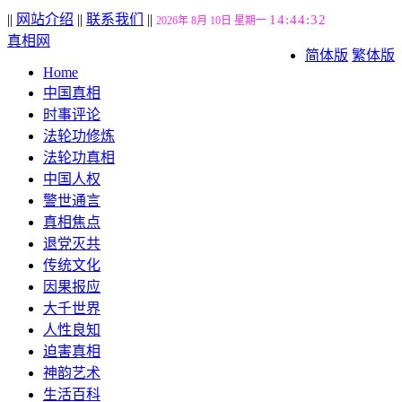
||
网站介绍
||
联系我们
||
14:44:32
2026年 8月 10日 星期一
真相网
简体版
繁体版
Home
中国真相
时事评论
法轮功修炼
法轮功真相
中国人权
警世通言
真相焦点
退党灭共
传统文化
因果报应
大千世界
人性良知
迫害真相
神韵艺术
生活百科