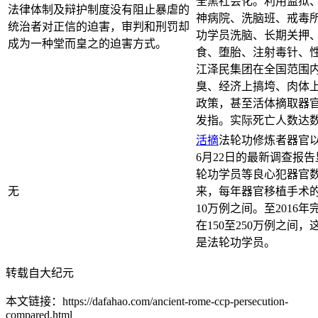
全黑社会化。利用监狱
法律体制及辩护制度没有阻止暴虐的
神病院、洗脑班、戒毒
统治者对正信的迫害，审判和刑罚却
功学员洗脑、长期关押
成为一种堂而皇之的迫害方式。
食、堕胎、注射毒针、
江泽民集团在全国范围内
臭、经济上搞垮、肉体上
政策，甚至活体摘取器
发指。实际死亡人数达
活摘
法轮功修炼者器官以
6月22日的最新调查报
轮功学员等良心犯器官数
无
来，每年器官移植手术的
10万例之间。至2016
在150至250万例之间
是法轮功学员。
转载自大纪元
本文链接：https://dafahao.com/ancient-rome-ccp-persecution-
compared.html