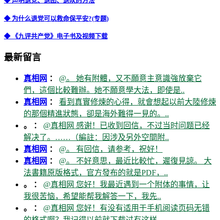
◆ 声明退党、退团、退队的方法
◆ 为什么退党可以救命保平安?(专题)
◆ 《九评共产党》电子书及视频下载
最新留言
真相网
：
@。 她有附體，又不願意主意識強放棄它
們，這個比較難辦。她不願意學大法，即使是..
真相网
：
看到真實修煉的心得，就會想起以前大陸修煉
的那個精進狀態，卻是海外難得一見的。..
。 ：
@真相网 感谢！已收到回信，不过当时问题已经
解决了。……（編註：因涉及另外空間附..
真相网
：
@。 有回信，请参考，祝好！
真相网
：
@。 不好意思，最近比較忙，遲復見諒。 大
法書籍原版格式，官方發布的就是PDF，..
。 ：
@真相网 您好！我最近遇到一个附体的事情，让
我很苦恼，希望能帮我解答一下，我先..
。 ：
@真相网 您好！有没有适用于手机阅读页码无错
的格式啊？我记得以前就下载过有这样..