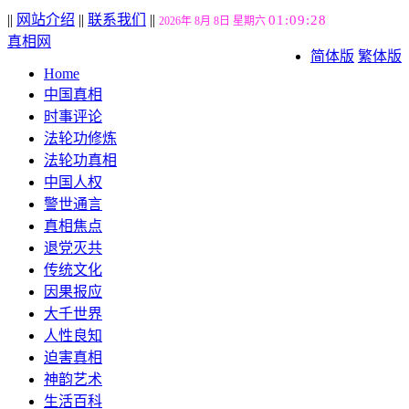
||
网站介绍
||
联系我们
||
01:09:29
2026年 8月 8日 星期六
真相网
简体版
繁体版
Home
中国真相
时事评论
法轮功修炼
法轮功真相
中国人权
警世通言
真相焦点
退党灭共
传统文化
因果报应
大千世界
人性良知
迫害真相
神韵艺术
生活百科