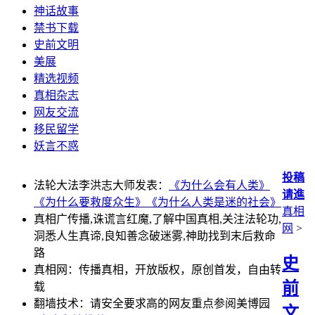
神话故事
禁书下载
史前文明
美展
精选视频
真相杂志
网友交流
移民留学
妖言不惑
投稿
法轮大法李洪志大师发表：
《为什么会有人类》
请進
《为什么要救度众生》
《为什么人类是迷的社会》
真相
真相广传播,诛谎言红魔,了解中国真相,关注法轮功,
网
>
洞悉人生真谛,良知善念破迷雾,神助找到末后救命
路
史
真相网：传播真相，开放版权，原创首发，自由转
前
载
翻墙技术：请安全要求高的网友重点参阅美博园
文