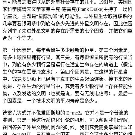
有可能与之取得联系的外星社会存在的几率。1961年，美国国
家科学院请天文学家弗兰克·德雷克(Frank Drake)主持了一场科
学座谈，主题是“星际沟通”的可能性。与外星生命取得联系的
几率要看银河系中到底有多少先进的外星文明存在，因此德雷
克列举了先进外星文明的存在所需要的七个因素，并把它们整
合为一个等式。
第一个因素是，每年会诞生多少颗新的恒星，第二个因素是，
有多少颗恒星拥有行星。其三是，有每颗恒星所拥有的行星当
中，到底有多少颗行星是运行在适宜生命存在的轨道上（假定
生命的存在需要液态水）。第四个因素是，在这样的行星当
中，究竟多少颗上已经有了真正的生命起源迹象。接下来的因
素是，存在生命的行星当中，究竟有多少颗行星上存在智能生
物，以及发达的文明（也就是说，要有无线电信号）。最后一
个因素是，一个技术文明的平均寿命是多少 。
德雷克等式并不像爱因斯坦的 E=mc2。它并不是一个普遍的
准则，只是一种进行系统化讨论的机制，可以帮助我们理解，
在回答关于外星文明的问题的时候，我们究竟需要掌握什么知
识。在1961年，只有第一个因素——每年会诞生多少颗新的恒