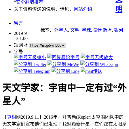
“
安全翻墙推荐
”
明
关于资料传送的说明，请见：
网站介绍
留言
标签：
外星人
,
文明
,
星球
,
爱因斯坦
,
银河
2019-9-
系
13 1:00
短网址
字号
天文学家：宇宙中一定有过“外
星人”
【
真相
网2019.9.11】2016年，开普勒(Kepler)太空船团队中的
天文学家们宣布他们已发现了1284颗新行星，它们都在太阳系