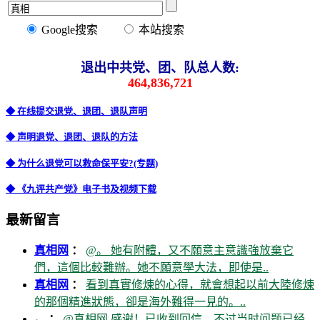
Google搜索
本站搜索
退出中共党、团、队总人数:
464,836,721
◆ 在线提交退党、退团、退队声明
◆ 声明退党、退团、退队的方法
◆ 为什么退党可以救命保平安?(专题)
◆ 《九评共产党》电子书及视频下载
最新留言
真相网
：
@。 她有附體，又不願意主意識強放棄它
們，這個比較難辦。她不願意學大法，即使是..
真相网
：
看到真實修煉的心得，就會想起以前大陸修煉
的那個精進狀態，卻是海外難得一見的。..
。 ：
@真相网 感谢！已收到回信，不过当时问题已经