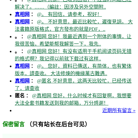
解决了。……（編註：因涉及另外空間附..
真相网
：
@。 有回信，请参考，祝好！
真相网
：
@。 不好意思，最近比較忙，遲復見諒。 大
法書籍原版格式，官方發布的就是PDF，..
。 ：
@真相网 您好！我最近遇到一个附体的事情，让
我很苦恼，希望能帮我解答一下，我先..
。 ：
@真相网 您好！有没有适用于手机阅读页码无错
的格式啊？我记得以前就下载过有这样..
真相网
：
@。 您好，資料已傳送，有简体，也有繁体
版本，請查收。 大法修煉的機緣萬古難遇..
真相网
：
@匿名 不好意思，这两天比较忙，已经传送
了，请查收
匿名 ：
@真相网 您好，什么时候才有回复啊，我想要
大法全套书籍发送到我的邮箱，万分感谢！
近期所有留言 »
（只有站长在后台可见）
保密留言