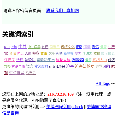
请進入保密留言页面：
联系我们 - 真相网
关键词索引
中共
信仰
修炼
610
传统文化
共产
上访
中共病毒
九评
习近平
传说
健康
党
报应
台湾
命运
大选
故事
文革
新疆
新疆棉
暴力
李洪志
欺骗
武汉肺炎
法轮功学员
江泽民
法律
法轮功
法轮大法
真相大白
经济
活摘器官
瘟疫
谎言
迫害
迫害法轮功
言论自由
贪污腐败
退党
邪教
酷
舞弊
起诉江泽民
重点推荐
刑
马克思
All Tags
»»
您现在上网的IP地址是：
216.73.216.169
（注：没用代理，或
是高匿名代理、VPN隐藏了真实IP）
更详细的代理IP检测 -->
美博园ip检测ipcheck
||
美博园IP地理
信息查询