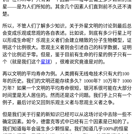
星——是为人们所知的。其余几个因素人们直到前不久还不清
楚。
所以，不管人们了解多少知识，关于外星文明的讨论到最后总
会变成乐观或悲观的各自表述。比如说，到底有多少行星上可
以形成生命呢？乐观主义者们会建立精致的分子生物模型，证
明这个比例很大。悲观主义者则会引述自己的科学数据，证明
这个比例近乎零。但是，鉴于目前有生命的行星的例子只有一
个（就是我们这个
星球
），很难说究竟谁是对的。
再以文明的平均寿命为例。人类拥有无线电技术只有大约100
年的历史。我们的文明还能存续多久？1000年？10万年？1000
万年？如果一个文明的平均寿命很短，银河系很可能在大部分
时间里是无人居住的。然而还是这个问题。我们手上只有一个
例子，最后讨论又回到乐观主义者与悲观主义者之争。
但是我们关于行星的新知识已经可以从这场讨论中去除一些不
确定因素。如今，德雷克等式中已经有三个因素是已知的了。
我们知道每年会诞生多少颗恒星。我们知道几乎100%的恒星