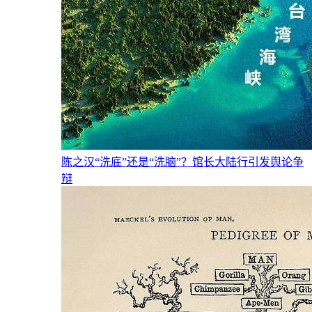
陈之汉“洗底”还是“洗脑”？馆长大陆行引发舆论争
辩