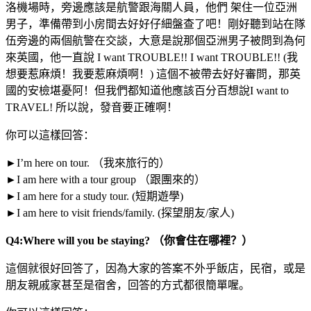
洛機場時，旁邊應該是航警跟海關人員，他們 架住一位亞洲
男子，準備帶到小房間去好好仔細盤查了吧！剛好聽到站在隊
伍旁邊的兩個航警在交談，大意是說那個亞洲男子被問到為何
來英國，他一直說 I want TROUBLE!! I want TROUBLE!! (我
想要惹麻煩！我要惹麻煩啊！) 這個不被帶去好好審問，那英
國的安檢堪憂阿！但我們都知道他應該百分百想說I want to
TRAVEL! 所以說，發音要正確啊！
你可以這樣回答：
►I’m here on tour. （我來旅行的）
►I am here with a tour group （跟團來的）
►I am here for a study tour. (短期遊學)
►I am here to visit friends/family. (探望朋友/家人)
Q4:Where will you be staying? （你會住在哪裡？）
這個就很好回答了，因為大家的答案不外乎飯店，民宿，或是
朋友親戚家甚至是宿舍，回答的方式都很簡單喔。