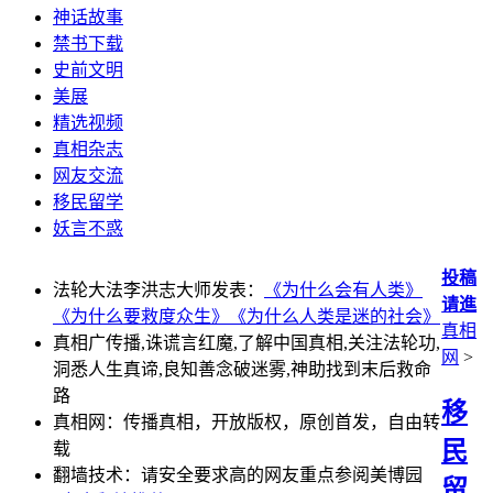
神话故事
禁书下载
史前文明
美展
精选视频
真相杂志
网友交流
移民留学
妖言不惑
投稿
法轮大法李洪志大师发表：
《为什么会有人类》
请進
《为什么要救度众生》
《为什么人类是迷的社会》
真相
真相广传播,诛谎言红魔,了解中国真相,关注法轮功,
网
>
洞悉人生真谛,良知善念破迷雾,神助找到末后救命
路
移
真相网：传播真相，开放版权，原创首发，自由转
民
载
翻墙技术：请安全要求高的网友重点参阅美博园
留