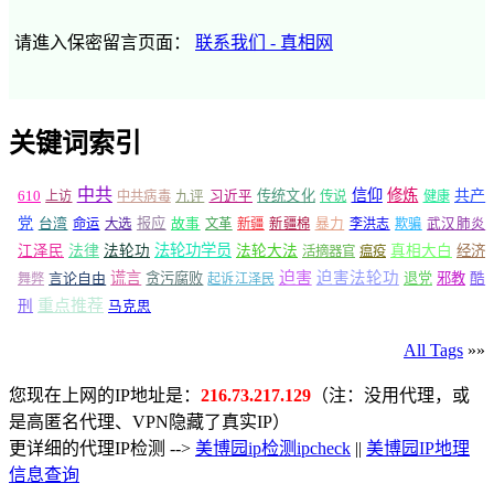
请進入保密留言页面：
联系我们 - 真相网
关键词索引
中共
信仰
修炼
610
传统文化
共产
上访
中共病毒
九评
习近平
传说
健康
党
报应
台湾
命运
大选
故事
文革
新疆
新疆棉
暴力
李洪志
欺骗
武汉肺炎
法轮功学员
江泽民
法律
法轮功
法轮大法
真相大白
经济
活摘器官
瘟疫
谎言
迫害
迫害法轮功
言论自由
贪污腐败
退党
邪教
酷
舞弊
起诉江泽民
重点推荐
刑
马克思
All Tags
»»
您现在上网的IP地址是：
216.73.217.129
（注：没用代理，或
是高匿名代理、VPN隐藏了真实IP）
更详细的代理IP检测 -->
美博园ip检测ipcheck
||
美博园IP地理
信息查询