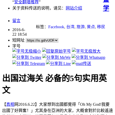
“
安全翻墙推荐
”
学
关于资料传送的说明，请见：
网站介绍
留言
标签：
Facebook
,
台湾
,
旅游
,
景点
,
移民
2016-6-
22 18:54
短网址
字号
出国过海关 必备的5句实用英
文
【
真相
网2016.6.22】大家想到出國都覺得「Oh My God!我要
出國了好興奮！」尤其身在亞洲的大家，大概會對於比較遙遠