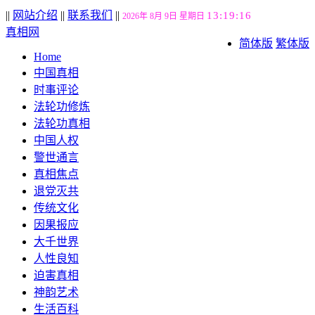
||
网站介绍
||
联系我们
||
13:19:16
2026年 8月 9日 星期日
真相网
简体版
繁体版
Home
中国真相
时事评论
法轮功修炼
法轮功真相
中国人权
警世通言
真相焦点
退党灭共
传统文化
因果报应
大千世界
人性良知
迫害真相
神韵艺术
生活百科