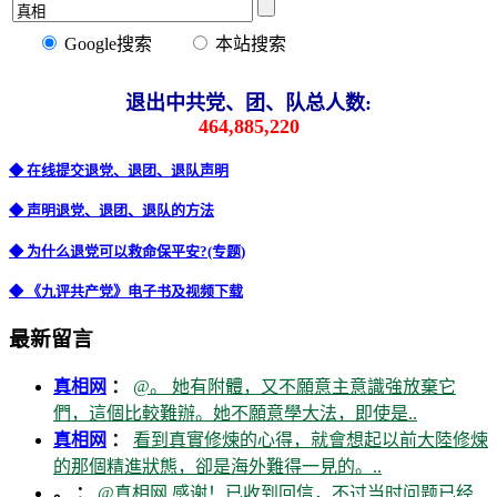
Google搜索
本站搜索
退出中共党、团、队总人数:
464,885,220
◆ 在线提交退党、退团、退队声明
◆ 声明退党、退团、退队的方法
◆ 为什么退党可以救命保平安?(专题)
◆ 《九评共产党》电子书及视频下载
最新留言
真相网
：
@。 她有附體，又不願意主意識強放棄它
們，這個比較難辦。她不願意學大法，即使是..
真相网
：
看到真實修煉的心得，就會想起以前大陸修煉
的那個精進狀態，卻是海外難得一見的。..
。 ：
@真相网 感谢！已收到回信，不过当时问题已经