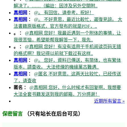
解决了。……（編註：因涉及另外空間附..
真相网
：
@。 有回信，请参考，祝好！
真相网
：
@。 不好意思，最近比較忙，遲復見諒。 大
法書籍原版格式，官方發布的就是PDF，..
。 ：
@真相网 您好！我最近遇到一个附体的事情，让
我很苦恼，希望能帮我解答一下，我先..
。 ：
@真相网 您好！有没有适用于手机阅读页码无错
的格式啊？我记得以前就下载过有这样..
真相网
：
@。 您好，資料已傳送，有简体，也有繁体
版本，請查收。 大法修煉的機緣萬古難遇..
真相网
：
@匿名 不好意思，这两天比较忙，已经传送
了，请查收
匿名 ：
@真相网 您好，什么时候才有回复啊，我想要
大法全套书籍发送到我的邮箱，万分感谢！
近期所有留言 »
（只有站长在后台可见）
保密留言