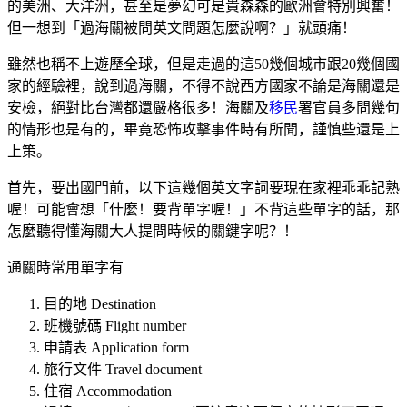
的美洲、大洋洲，甚至是夢幻可是貴森森的歐洲會特別興奮！
但一想到「過海關被問英文問題怎麼說啊？」就頭痛！
雖然也稱不上遊歷全球，但是走過的這50幾個城市跟20幾個國
家的經驗裡，說到過海關，不得不說西方國家不論是海關還是
安檢，絕對比台灣都還嚴格很多！海關及
移民
署官員多問幾句
的情形也是有的，畢竟恐怖攻擊事件時有所聞，謹慎些還是上
上策。
首先，要出國門前，以下這幾個英文字詞要現在家裡乖乖記熟
喔！可能會想「什麼！要背單字喔！」不背這些單字的話，那
怎麼聽得懂海關大人提問時候的關鍵字呢？！
通關時常用單字有
目的地 Destination
班機號碼 Flight number
申請表 Application form
旅行文件 Travel document
住宿 Accommodation