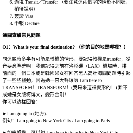
過境 Transit／Transfer （要注意這兩個字的情形不同喔，
稍後說明）
簽證 Visa
申報 Declare
通關查驗常見問題
Q1：What is your final destination? （你的目的地是哪裡？）
問這題時多半有可能是轉機的情形，要記得轉機是transfer，發
音要念準確啊！我還記得之前在洛杉磯（LAX）機場時，排
前面的一個日本或是韓國婦女在回答黑人高壯海關問題時引起
了一些些騷動，因為她一直大聲嚷嚷 I am here to
TRANSFORM！TRANSFORM！(我是來這裡變形的！) 難不
成她是女版柯博文，變形金剛！
你可以這樣回答：
►I am going to (地方).
例句：I am going to New York City./ I am going to Paris.
►如需轉機，可以說 I am here to transfer to New York City.