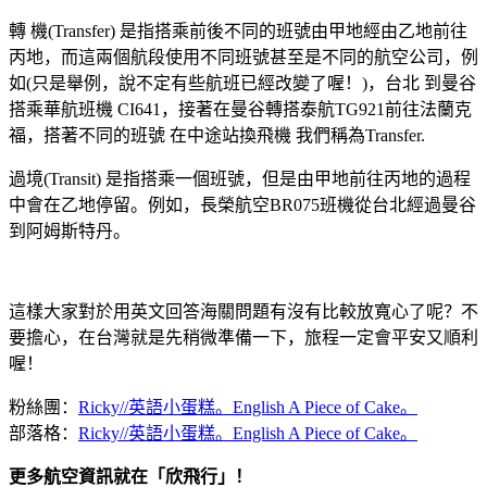
轉 機(Transfer) 是指搭乘前後不同的班號由甲地經由乙地前往
丙地，而這兩個航段使用不同班號甚至是不同的航空公司，例
如(只是舉例，說不定有些航班已經改變了喔！)，台北 到曼谷
搭乘華航班機 CI641，接著在曼谷轉搭泰航TG921前往法蘭克
福，搭著不同的班號 在中途站換飛機 我們稱為Transfer.
過境(Transit) 是指搭乘一個班號，但是由甲地前往丙地的過程
中會在乙地停留。例如，長榮航空BR075班機從台北經過曼谷
到阿姆斯特丹。
這樣大家對於用英文回答海關問題有沒有比較放寬心了呢？不
要擔心，在台灣就是先稍微準備一下，旅程一定會平安又順利
喔！
粉絲團：
Ricky//英語小蛋糕。English A Piece of Cake。
部落格：
Ricky//英語小蛋糕。English A Piece of Cake。
更多航空資訊就在「欣飛行」！